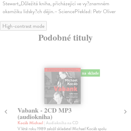
Stewart„Důležitá kniha, přicházející ve vy?znamném
okamžiku lidsky?ch dějin.– SciencePřeklad: Petr Oliver
High-contrast mode
Podobné tituly
na sklade
Vabank - 2CD MP3
I
(audiokniha)
M
Kocáb Michael
| Audiokniha na CD
Ga
V létě roku 1989 založil skladatel Michael Kocáb spolu
Úsp