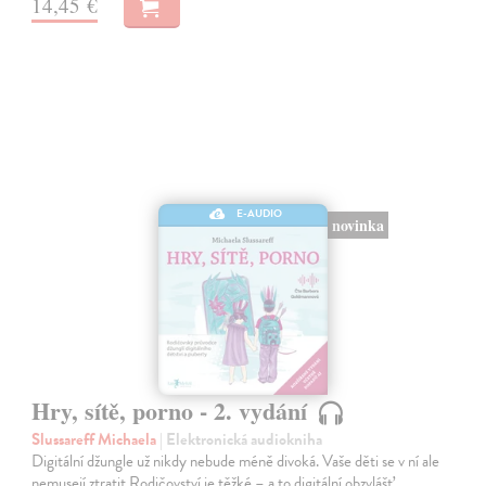
14,45 €
E-AUDIO
novinka
Hry, sítě, porno - 2. vydání
Slussareff Michaela
| Elektronická audiokniha
Digitální džungle už nikdy nebude méně divoká. Vaše děti se v ní ale
nemusejí ztratit.Rodičovství je těžké – a to digitální obzvlášť.