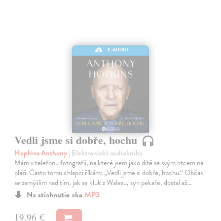
E-AUDIO
Vedli jsme si dobře, hochu
Hopkins Anthony
| Elektronická audiokniha
Mám v telefonu fotografii, na které jsem jako dítě se svým otcem na
pláži. Často tomu chlapci říkám: „Vedli jsme si dobře, hochu.“ Občas
se zamýšlím nad tím, jak se kluk z Walesu, syn pekaře, dostal až…
Na stiahnutie ako
MP3
19,96 €