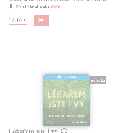
Na stiahnutie ako
MP3
19,16 €
E-AUDIO
novinka
Lékařem jste i vy