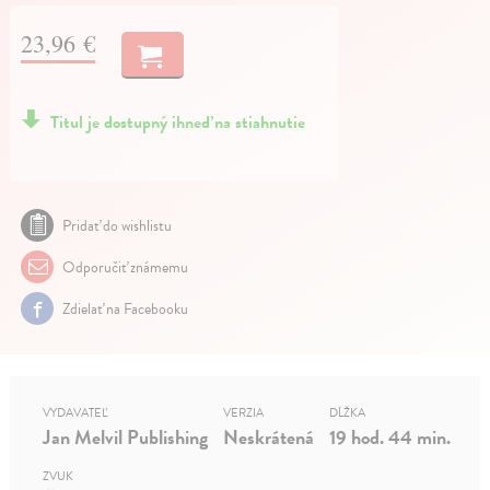
23,96 €
Titul je dostupný ihneď na stiahnutie
Pridať do wishlistu
Odporučiť známemu
Zdielať na Facebooku
VYDAVATEĽ
VERZIA
DĹŽKA
Jan Melvil Publishing
Neskrátená
19 hod. 44 min.
ZVUK