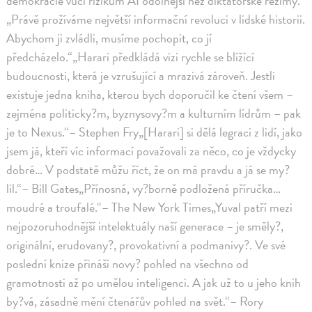
demokracie vůči rizikům AI odolnější než diktátorské režimy.
„Právě prožíváme největší informační revoluci v lidské historii.
Abychom ji zvládli, musíme pochopit, co jí
předcházelo.“„Harari předkládá vizi rychle se blížící
budoucnosti, která je vzrušující a mrazivá zároveň. Jestli
existuje jedna kniha, kterou bych doporučil ke čtení všem –
zejména politicky?m, byznysovy?m a kulturním lídrům – pak
je to Nexus.“– Stephen Fry„[Harari] si dělá legraci z lidí, jako
jsem já, kteří víc informací považovali za něco, co je vždycky
dobré… V podstatě můžu říct, že on má pravdu a já se my?
lil.“– Bill Gates„Přínosná, vy?borně podložená příručka…
moudré a troufalé.“– The New York Times„Yuval patří mezi
nejpozoruhodnější intelektuály naší generace – je směly?,
originální, erudovany?, provokativní a podmanivy?. Ve své
poslední knize přináší novy? pohled na všechno od
gramotnosti až po umělou inteligenci. A jak už to u jeho knih
by?vá, zásadně mění čtenářův pohled na svět.“– Rory