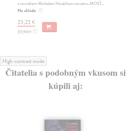
s novinářem Michalem Horáčkem iniciativu MOST...
upl
I...
Na sklade
?
Za
23,22 €
29
23,94 €
?
30
High-contrast mode
Čitatelia s podobným vkusom si
kúpili aj: