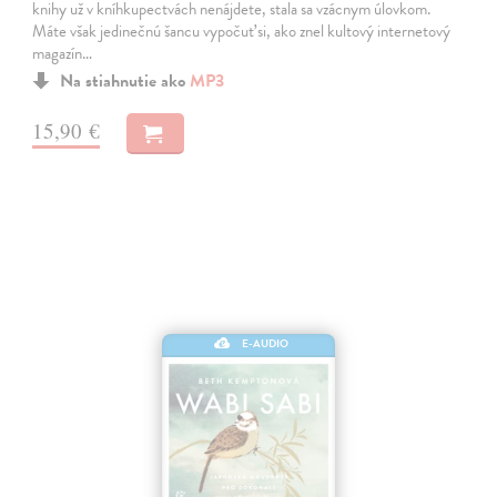
knihy už v kníhkupectvách nenájdete, stala sa vzácnym úlovkom.
Máte však jedinečnú šancu vypočuť si, ako znel kultový internetový
magazín…
Na stiahnutie ako
MP3
15,90 €
E-AUDIO