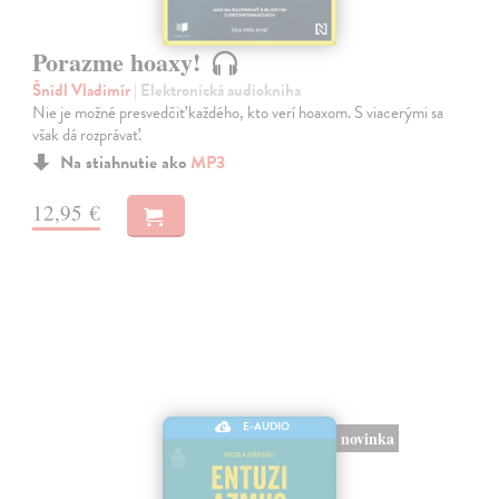
Porazme hoaxy!
Šnídl Vladimír
| Elektronická audiokniha
Nie je možné presvedčiť každého, kto verí hoaxom. S viacerými sa
však dá rozprávať.
Na stiahnutie ako
MP3
12,95 €
E-AUDIO
novinka