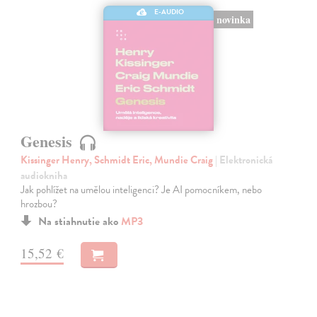
E-AUDIO
novinka
Genesis
Kissinger Henry, Schmidt Eric, Mundie Craig
| Elektronická
audiokniha
Jak pohlížet na umělou inteligenci? Je AI pomocníkem, nebo
hrozbou?
Na stiahnutie ako
MP3
15,52 €