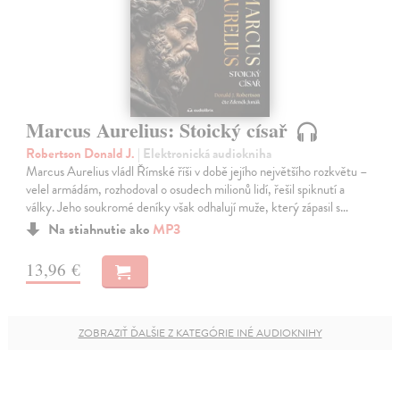
Marcus Aurelius: Stoický císař
Robertson Donald J.
| Elektronická audiokniha
Marcus Aurelius vládl Římské říši v době jejího největšího rozkvětu –
velel armádám, rozhodoval o osudech milionů lidí, řešil spiknutí a
války. Jeho soukromé deníky však odhalují muže, který zápasil s…
Na stiahnutie ako
MP3
13,96 €
ZOBRAZIŤ ĎALŠIE Z KATEGÓRIE INÉ AUDIOKNIHY