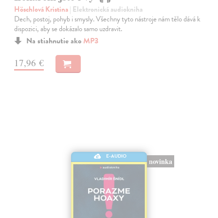
Höschlová Kristina
| Elektronická audiokniha
Dech, postoj, pohyb i smysly. Všechny tyto nástroje nám tělo dává k
dispozici, aby se dokázalo samo uzdravit.
Na stiahnutie ako
MP3
17,96 €
E-AUDIO
novinka