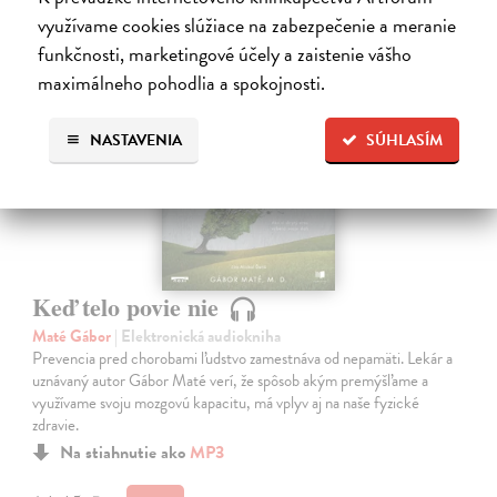
využívame cookies slúžiace na zabezpečenie a meranie
funkčnosti, marketingové účely a zaistenie vášho
maximálneho pohodlia a spokojnosti.
E-AUDIO
NASTAVENIA
SÚHLASÍM
Keď telo povie nie
Maté Gábor
| Elektronická audiokniha
Prevencia pred chorobami ľudstvo zamestnáva od nepamäti. Lekár a
uznávaný autor Gábor Maté verí, že spôsob akým premýšľame a
využívame svoju mozgovú kapacitu, má vplyv aj na naše fyzické
zdravie.
Na stiahnutie ako
MP3