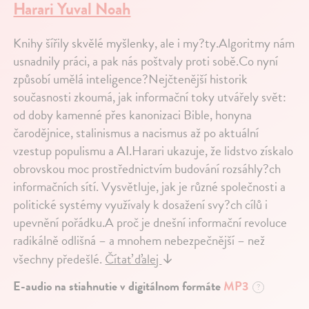
Harari Yuval Noah
Knihy šířily skvělé myšlenky, ale i my?ty.Algoritmy nám
usnadnily práci, a pak nás poštvaly proti sobě.Co nyní
způsobí umělá inteligence?Nejčtenější historik
současnosti zkoumá, jak informační toky utvářely svět:
od doby kamenné přes kanonizaci Bible, honyna
čarodějnice, stalinismus a nacismus až po aktuální
vzestup populismu a AI.Harari ukazuje, že lidstvo získalo
obrovskou moc prostřednictvím budování rozsáhly?ch
informačních sítí. Vysvětluje, jak je různé společnosti a
politické systémy využívaly k dosažení svy?ch cílů i
upevnění pořádku.A proč je dnešní informační revoluce
radikálně odlišná – a mnohem nebezpečnější – než
všechny předešlé.
Čítať ďalej
↓
E-audio na stiahnutie v digitálnom formáte
MP3
?