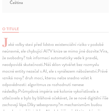
Čeština
O TITULE
J
aké volby staví před lidstvo existenciální riziko v podobě
neúnavné, ale chybující AI?V knize se mimo jiné dozvíte:Víra,
že svobodny? tok informací automaticky vede k pravdě,
neodpovídá skutečnosti.Náš sklon vytvářet bez rozmyslu
mocné entity nezačal s AI, ale s vynálezem náboženství.Právě
vzniká novy? druh moci, kterou nelze snadno volat k
odpovědnosti: algoritmus za rozhodnutí nenese
následky.Průmyslová impéria své kolonie vykořisťovala a
utlačovala a bylo by bláhové očekávat, že se nové digitální říše
zachovají lépe.Díky sebeopravny?m mechanismům budou