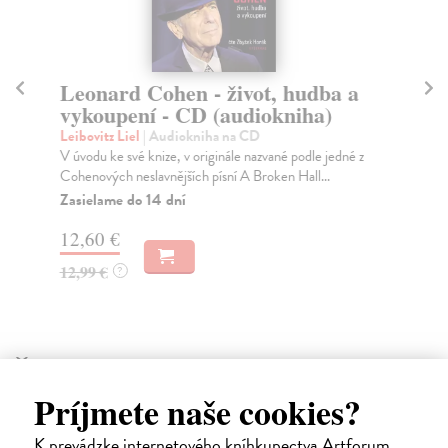
Leonard Cohen - život, hudba a
L
vykoupení - CD (audiokniha)
v
Leibovitz Liel
| Audiokniha na CD
Lei
V úvodu ke své knize, v originále nazvané podle jedné z
"Du
Cohenových neslavnějších písní A Broken Hall...
úvo
Zasielame do 14 dní
12,60 €
13
12,99 €
?
Ďalšie z kategórie iné audioknihy
Príjmete naše cookies?
K prevádzke internetového kníhkupectva Artforum