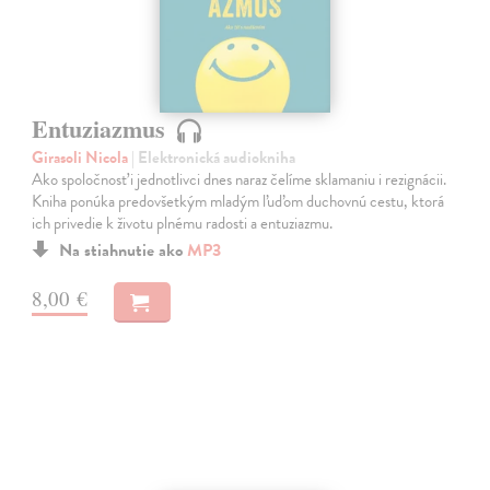
Entuziazmus
Girasoli Nicola
| Elektronická audiokniha
Ako spoločnosť i jednotlivci dnes naraz čelíme sklamaniu i rezignácii.
Kniha ponúka predovšetkým mladým ľuďom duchovnú cestu, ktorá
ich privedie k životu plnému radosti a entuziazmu.
Na stiahnutie ako
MP3
8,00 €