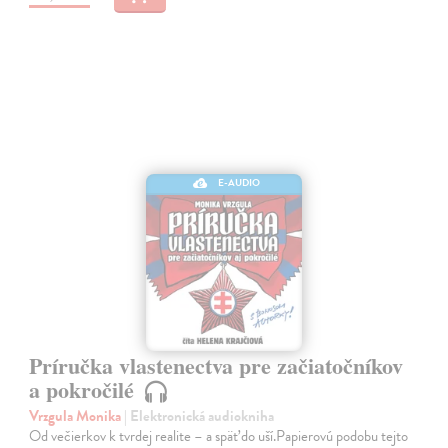
E-AUDIO
Príručka vlastenectva pre začiatočníkov
a pokročilé
Vrzgula Monika
| Elektronická audiokniha
Od večierkov k tvrdej realite – a späť do uší.Papierovú podobu tejto