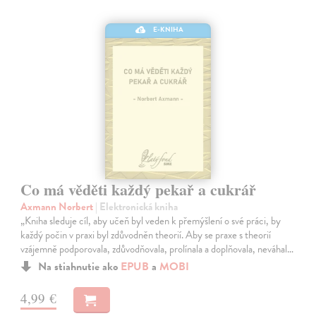
E-KNIHA
Co má věděti každý pekař a cukrář
Axmann Norbert
| Elektronická kniha
„Kniha sleduje cíl, aby učeň byl veden k přemýšlení o své práci, by
každý počin v praxi byl zdůvodněn theorií. Aby se praxe s theorií
vzájemně podporovala, zdůvodňovala, prolínala a doplňovala, neváhal…
Na stiahnutie ako
EPUB
a
MOBI
4,99 €