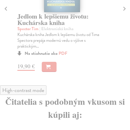
Jedlom k lepšiemu životu:
A
Kuchárska kniha
Ch
NA
Spector Tim
| Elektronická kniha
PR
Kuchárska kniha Jedlom k lepšiemu životu od Tima
SA
Spectora prepája modernú vedu o výžive s
praktickým...
Na stiahnutie ako
PDF
24
19,90 €
High-contrast mode
Čitatelia s podobným vkusom si
kúpili aj: