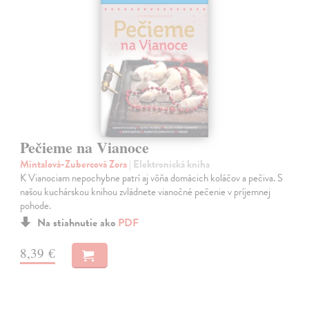
Pečieme na Vianoce
Mintalová-Zubercová Zora
| Elektronická kniha
K Vianociam nepochybne patrí aj vôňa domácich koláčov a pečiva. S
našou kuchárskou knihou zvládnete vianočné pečenie v príjemnej
pohode.
Na stiahnutie ako
PDF
8,39 €