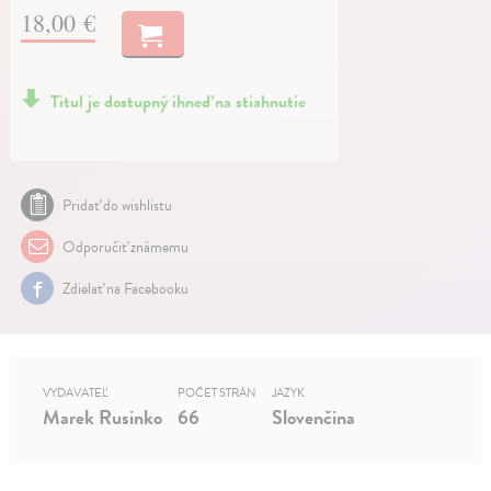
18,00 €
Titul je dostupný ihneď na stiahnutie
Pridať do wishlistu
Odporučiť známemu
Zdielať na Facebooku
VYDAVATEĽ
POČET STRÁN
JAZYK
Marek Rusinko
66
Slovenčina