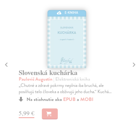
E-KNIHA
Slovenská kuchárka
N
č
Paulovič Augustín
| Elektronická kniha
„Chutné a zdravé pokrmy neplnia iba bruchá, ale
Ro
posilňujú telo človeka a obživujú jeho ducha.“ Kuchá...
Mar
vyd
Na stiahnutie ako
EPUB
a
MOBI
tý..
5,99 €
3,