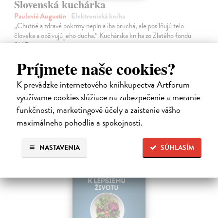
Slovenská kuchárka
Paulovič Augustín
| Elektronická kniha
„Chutné a zdravé pokrmy neplnia iba bruchá, ale posilňujú telo
človeka a obživujú jeho ducha.“ Kuchárska kniha zo Zlatého fondu
SME.
Na stiahnutie ako
EPUB
a
MOBI
Príjmete naše cookies?
5,99 €
K prevádzke internetového kníhkupectva Artforum
využívame cookies slúžiace na zabezpečenie a meranie
funkčnosti, marketingové účely a zaistenie vášho
maximálneho pohodlia a spokojnosti.
NASTAVENIA
SÚHLASÍM
E-KNIHA