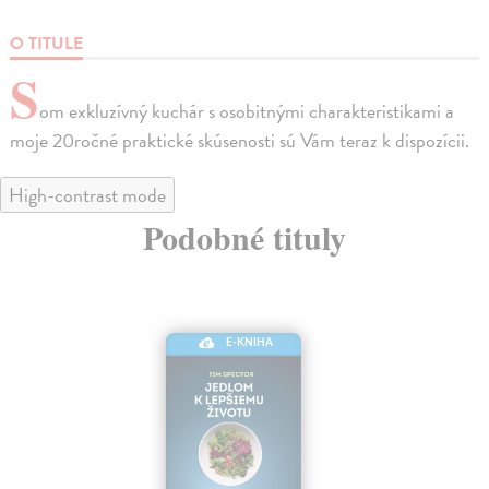
O TITULE
S
om exkluzívný kuchár s osobitnými charakteristikami a
moje 20ročné praktické skúsenosti sú Vám teraz k dispozícii.
High-contrast mode
Podobné tituly
E-KNIHA