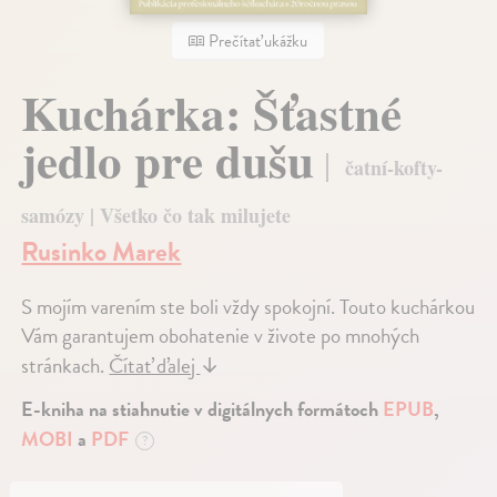
Prečítať ukážku
Kuchárka: Šťastné
jedlo pre dušu
čatní-kofty-
samózy | Všetko čo tak milujete
Rusinko Marek
S mojím varením ste boli vždy spokojní. Touto kuchárkou
Vám garantujem obohatenie v živote po mnohých
stránkach.
Čítať ďalej
↓
E-kniha na stiahnutie v digitálnych formátoch
EPUB
,
MOBI
a
PDF
?