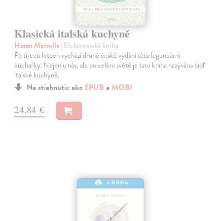
Klasická italská kuchyně
Hazan Marcella
| Elektronická kniha
Po třiceti letech vychází druhé české vydání této legendární
kuchařky. Nejen u nás, ale po celém světě je tato kniha nazývána biblí
italské kuchyně.
Na stiahnutie ako
EPUB
a
MOBI
24,84 €
E-KNIHA