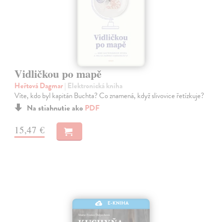
Vidličkou po mapě
Heřtová Dagmar
| Elektronická kniha
Víte, kdo byl kapitán Buchta? Co znamená, když slivovice řetízkuje?
Na stiahnutie ako
PDF
15,47 €
E-KNIHA