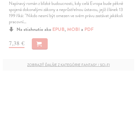
Napínavý román z blízké budoucnosti, kdy celá Evropa bude pěkně
spojená dokonalými zákony a neprůstřelnou ústavou, jejíž článek 13
199 říká: "Nikdo nesmí být omezen ve svém právu zastávat jakékoli
pracovní…
Na stiahnutie ako
EPUB
,
MOBI
a
PDF
7,38 €
ZOBRAZIŤ ĎALŠIE Z KATEGÓRIE FANTASY / SCI-FI