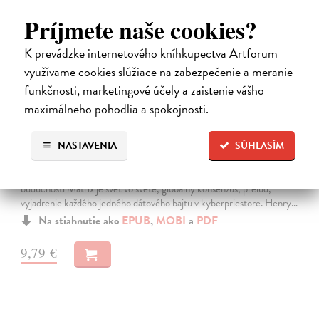
Príjmete naše cookies?
K prevádzke internetového kníhkupectva Artforum
využívame cookies slúžiace na zabezpečenie a meranie
funkčnosti, marketingové účely a zaistenie vášho
maximálneho pohodlia a spokojnosti.
Neuromant
NASTAVENIA
SÚHLASÍM
Gibson William
| Elektronická kniha
Základné dielo kyberpunku, klasika sci-fi a jedna z najsilnejších vízií
budúcnosti Matrix je svet vo svete, globálny konsenzus, prelud,
vyjadrenie každého jedného dátového bajtu v kyberpriestore. Henry…
Na stiahnutie ako
EPUB
,
MOBI
a
PDF
9,79 €