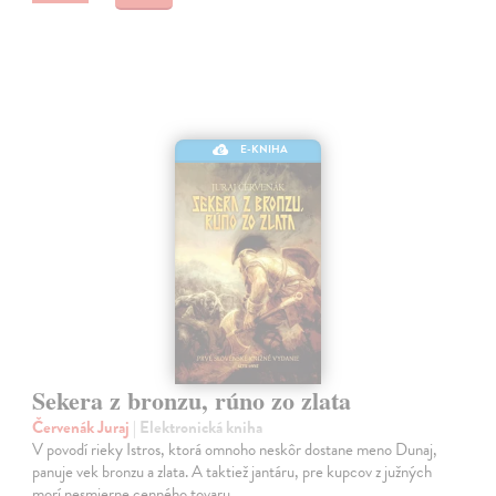
E-KNIHA
Sekera z bronzu, rúno zo zlata
Červenák Juraj
| Elektronická kniha
V povodí rieky Istros, ktorá omnoho neskôr dostane meno Dunaj,
panuje vek bronzu a zlata. A taktiež jantáru, pre kupcov z južných
morí nesmierne cenného tovaru.