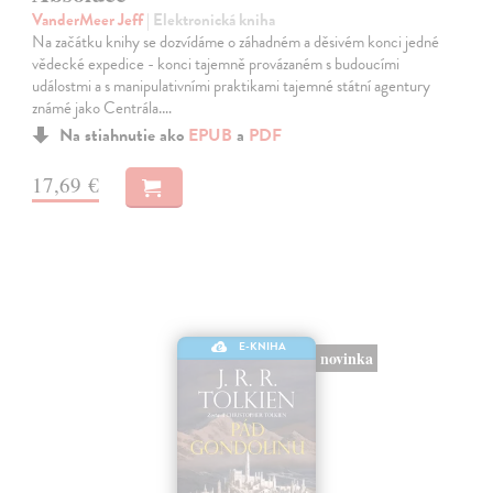
VanderMeer Jeff
| Elektronická kniha
Na začátku knihy se dozvídáme o záhadném a děsivém konci jedné
vědecké expedice - konci tajemně provázaném s budoucími
událostmi a s manipulativními praktikami tajemné státní agentury
známé jako Centrála.…
Na stiahnutie ako
EPUB
a
PDF
17,69 €
E-KNIHA
novinka