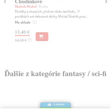
Chudinkové
K
Skalník Michal
| Kniha
So
Povídky o situacích, jimiž se nikdo nechlubí... V
Sko
povídkách své debutové sbírky Michal Skalník proz...
nej
Na sklade
Na
?
13,40 €
20
14,10 €
21
?
Ďalšie z kategórie fantasy / sci-fi
E-KNIHA