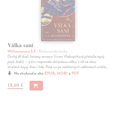
Válka saní
Williamsonová S.F.
| Elektronická kniha
Druhý díl dračí fantasy senzace Vivien Vlaštopírková přeložila tajný
jazyk draků — a tím rozpoutala občanskou válku, v níž na obou
stranách bojují draci i lidé. Poté co po nešťastných událostech unikla…
Na stiahnutie ako
EPUB
,
MOBI
a
PDF
18,69 €