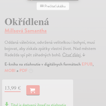
Prečítať ukážku
Okřídlená
Millsová Samantha
Oddaná válečnice, odvržená velitelkou i bohyní, musí
bojovat, aby získala zpátky vlastní život. Nad městem
Radežda spí pět záhadných bohů.
Čítať ďalej
↓
E-kniha na stiahnutie v digitálnych formátoch
EPUB
,
MOBI
a
PDF
?
13,99 €
Titul je dostupný ihneď na stiahnutie