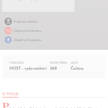
Pridať do wishlistu
Odporučiť známemu
Zdielať na Facebooku
VYDAVATEĽ
POČET STRÁN
JAZYK
HOST - vydavatelství
368
Čeština
O TITULE
P