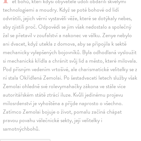
ět bohů, kteří kdysi obyvatele údolí obdařili skvělými
technologiemi a moudry. Když se poté bohové od lidí
odvrátili, jejich věrní vystavěli věže, které se dotýkaly nebes,
aby zjistili proč. Odpovědi se jim však nedostalo a společný
žal se přetavil v zoufalství a nakonec ve válku. Zenye nebylo
ani dvacet, když utekla z domova, aby se připojila k sektě
mechanicky vylepšených bojovníků. Byla odhodlaná vysloužit
si mechanická křídla a chránit svůj lid a město, které milovala.
Pod přísným vedením vrtošivé, ale charismatické velitelky se z
ní stala Okřídlená Zemolai. Po šestadvaceti letech služby však
Zemolai ohledně své rolevymahačky zákona ve stále více
autoritářském státě ztrácí iluze. Kvůli jedinému projevu
milosrdenství je vyhoštěna a přijde naprosto o všechno.
Zatímco Zemolai bojuje o život, pomalu začíná chápat
pravou povahu válečnické sekty, její velitelky i
samotnýchbohů.