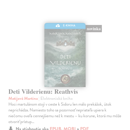
E-KNIHA
novinka
Deti Vilderienu: Reathvis
Matijová Martina
| Elektronická kniha
Hoci martulánom stojí v ceste k Sidoru len málo prekážok, útok
neprichádza. Namiesto toho sa pozornosť nepriateľa upiera k
niečomu oveľa cennejšiemu než k mestu – ku korune, ktorá mu môže
otvoriť prístup…
Na stiahnutie ako
EPUB
,
MOBI
a
PDF