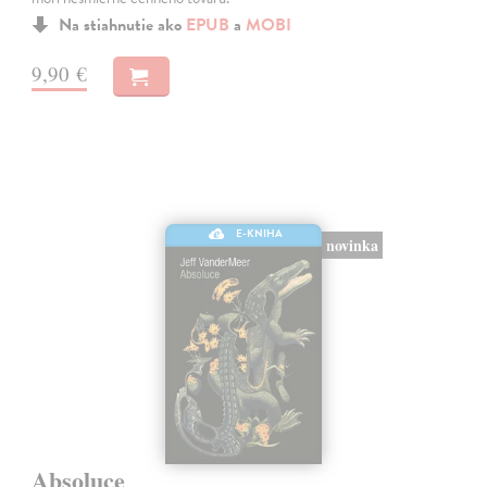
Na stiahnutie ako
EPUB
a
MOBI
9,90 €
E-KNIHA
novinka
Absoluce