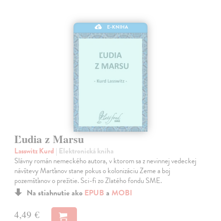
E-KNIHA
Ľudia z Marsu
Lasswitz Kurd
| Elektronická kniha
Slávny román nemeckého autora, v ktorom sa z nevinnej vedeckej
návštevy Marťanov stane pokus o kolonizáciu Zeme a boj
pozemšťanov o prežitie. Sci-fi zo Zlatého fondu SME.
Na stiahnutie ako
EPUB
a
MOBI
4,49 €