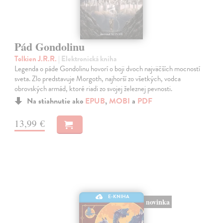
Pád Gondolinu
Tolkien J.R.R.
| Elektronická kniha
Legenda o páde Gondolinu hovorí o boji dvoch najväčších mocností
sveta. Zlo predstavuje Morgoth, najhorší zo všetkých, vodca
obrovských armád, ktoré riadi zo svojej železnej pevnosti.
Na stiahnutie ako
EPUB
,
MOBI
a
PDF
13,99 €
E-KNIHA
novinka