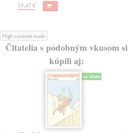
15,47 €
15
High-contrast mode
Čitatelia s podobným vkusom si
kúpili aj:
na sklade