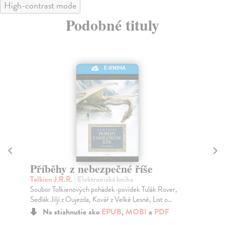
High-contrast mode
Podobné tituly
E-KNIHA
Příběhy z nebezpečné říše
Je
Tolkien J.R.R.
| Elektronická kniha
Pa
Soubor Tolkienových pohádek-povídek Tulák Rover,
Pok
Sedlák Jiljí z Oujezda, Kovář z Velké Lesné, List o...
alt
Na stiahnutie ako
EPUB
,
MOBI
a
PDF