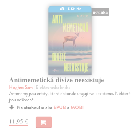
E-KNIHA
novinka
Antimemetická divize neexistuje
Hughes Sam
| Elektronická kniha
Antimemy jsou entity, které dokonale utajují svou existenci. Některé
jsou neškodné.
Na stiahnutie ako
EPUB
a
MOBI
11,95 €