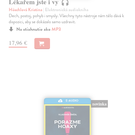
Lékařem jste i vy
Höschlová Kristina
| Elektronická audiokniha
Dech, postoj, pohyb i smysly. Všechny tyto nástroje nám tělo dává k
dispozici, aby se dokázalo samo uzdravit.
Na stiahnutie ako
MP3
17,96 €
E-AUDIO
novinka