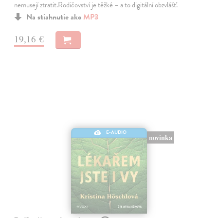
nemusejí ztratit.Rodičovství je těžké – a to digitální obzvlášť.
Na stiahnutie ako
MP3
19,16 €
E-AUDIO
novinka