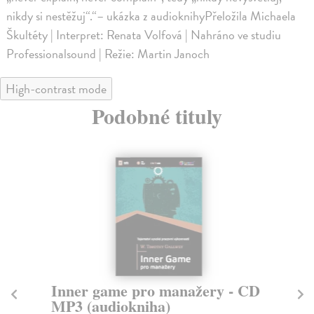
nikdy si nestěžuj“.“– ukázka z audioknihyPřeložila Michaela
Škultéty | Interpret: Renata Volfová | Nahráno ve studiu
Professionalsound | Režie: Martin Janoch
High-contrast mode
Podobné tituly
Inner game pro manažery - CD
M
MP3 (audiokniha)
(