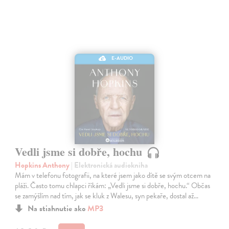
E-AUDIO
Vedli jsme si dobře, hochu
Hopkins Anthony
| Elektronická audiokniha
Mám v telefonu fotografii, na které jsem jako dítě se svým otcem na
pláži. Často tomu chlapci říkám: „Vedli jsme si dobře, hochu.“ Občas
se zamýšlím nad tím, jak se kluk z Walesu, syn pekaře, dostal až…
Na stiahnutie ako
MP3