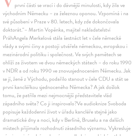
V
první části se vrací i do dávnější minulosti, kdy žila ve
východním Německu – za železnou oponou. Vzpomíná i na
své působení v Praze v 80. letech, kdy zde dokončovala
doktorát.“– Martin Vopěnka, majitel nakladatelství
PráhAngela Merkelová stála šestnáct let v čele německé
vlády a svými činy a postoji utvářela německou, evropskou i
mezinárodní politiku i společnost. Ve svých pamětech se
ohlíží za životem ve dvou německých státech – do roku 1990
v NDR a od roku 1990 ve znovusjednoceném Německu. Jak
se jí, ženě z Východu, podařilo stanout v čele CDU a stát se
první kancléřkou sjednoceného Německa? A jak došlok
tomu, že patřila mezi nejmocnější představitele vlád
západního světa? Co ji inspirovalo?Ve audioknize Svoboda
popisuje každodenní život v úřadu kancléře stejně jako
dramatické dny a noci, kdy v Berlíně, Bruselu a na dalších
místech přijímala rozhodnutí zásadního významu. Vykresluje