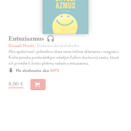
Entuziazmus
Girasoli Nicola
| Elektronická audiokniha
Ako spoločnosť i jednotlivci dnes naraz čelíme sklamaniu i rezignácii.
Kniha ponúka predovšetkým mladým ľuďom duchovnú cestu, ktorá
ich privedie k životu plnému radosti a entuziazmu.
Na stiahnutie ako
MP3
8,00 €