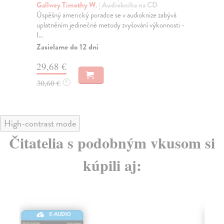
Gallwey Timothy W.
| Audiokniha na CD
Tr
Úspěšný americký poradce se v audioknize zabývá
Aut
uplatněním jedinečné metody zvyšování výkonnosti -
vel
I...
Za
Zasielame do 12 dní
29
29,68 €
30
30,60 €
?
High-contrast mode
Čitatelia s podobným vkusom si
kúpili aj:
E-AUDIO