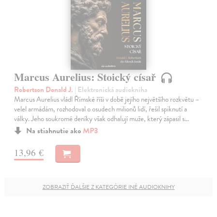
Marcus Aurelius: Stoický císař
Robertson Donald J.
| Elektronická audiokniha
Marcus Aurelius vládl Římské říši v době jejího největšího rozkvětu –
velel armádám, rozhodoval o osudech milionů lidí, řešil spiknutí a
války. Jeho soukromé deníky však odhalují muže, který zápasil s…
Na stiahnutie ako
MP3
13,96 €
ZOBRAZIŤ ĎALŠIE Z KATEGÓRIE INÉ AUDIOKNIHY