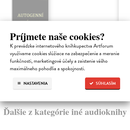
Príjmete naše cookies?
Tajný deník čínské císařovny
H
Fabricius Johan
| Elektronická audiokniha
Du
K prevádzke internetového kníhkupectva Artforum
Románové zpracování životního příběh císařovny vdovy
Aud
využívame cookies slúžiace na zabezpečenie a meranie
Cch'-si (1835-1908), která se jako mladá dívka ...
obs
funkčnosti, marketingové účely a zaistenie vášho
Na stiahnutie ako
MP3
maximálneho pohodlia a spokojnosti.
10,76 €
15
NASTAVENIA
SÚHLASÍM
Ďalšie z kategórie iné audioknihy