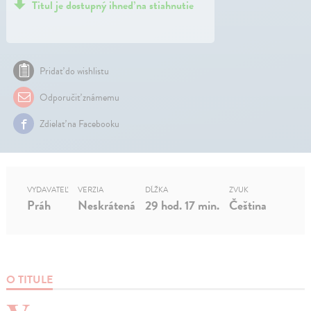
Titul je dostupný ihneď na stiahnutie
Pridať do wishlistu
Odporučiť známemu
Zdielať na Facebooku
VYDAVATEĽ
VERZIA
DĹŽKA
ZVUK
Práh
Neskrátená
29 hod. 17 min.
Čeština
O TITULE