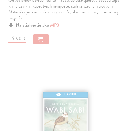
Od večierkov k tvrdej realite – a späť do uší.Papierovú podobu tejto
knihy už v kníhkupectvách nenájdete, stala sa vzácnym úlovkom.
Máte však jedinečnú šancu vypočuť si, ako znel kultový internetový
magazín…
Na stiahnutie ako
MP3
15,90 €
E-AUDIO