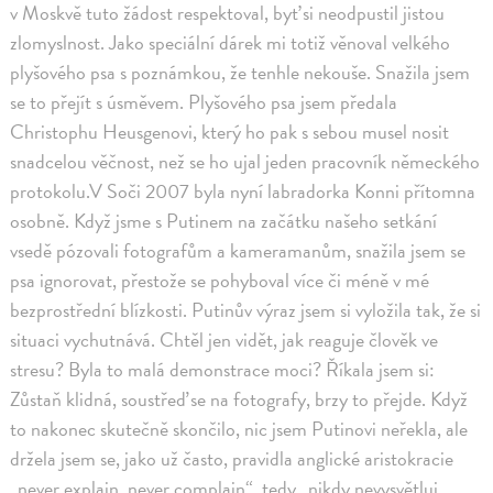
v Moskvě tuto žádost respektoval, byť si neodpustil jistou
zlomyslnost. Jako speciální dárek mi totiž věnoval velkého
plyšového psa s poznámkou, že tenhle nekouše. Snažila jsem
se to přejít s úsměvem. Plyšového psa jsem předala
Christophu Heusgenovi, který ho pak s sebou musel nosit
snadcelou věčnost, než se ho ujal jeden pracovník německého
protokolu.V Soči 2007 byla nyní labradorka Konni přítomna
osobně. Když jsme s Putinem na začátku našeho setkání
vsedě pózovali fotografům a kameramanům, snažila jsem se
psa ignorovat, přestože se pohyboval více či méně v mé
bezprostřední blízkosti. Putinův výraz jsem si vyložila tak, že si
situaci vychutnává. Chtěl jen vidět, jak reaguje člověk ve
stresu? Byla to malá demonstrace moci? Říkala jsem si:
Zůstaň klidná, soustřeď se na fotografy, brzy to přejde. Když
to nakonec skutečně skončilo, nic jsem Putinovi neřekla, ale
držela jsem se, jako už často, pravidla anglické aristokracie
„never explain, never complain“, tedy „nikdy nevysvětluj,