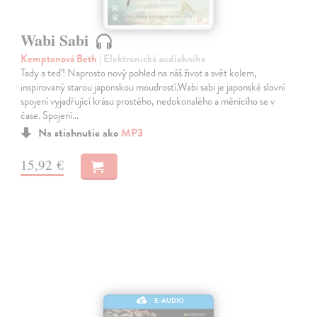
Wabi Sabi
Kemptonová Beth
| Elektronická audiokniha
Tady a teď! Naprosto nový pohled na náš život a svět kolem,
inspirovaný starou japonskou moudrostí.Wabi sabi je japonské slovní
spojení vyjadřující krásu prostého, nedokonalého a měnícího se v
čase. Spojení…
Na stiahnutie ako
MP3
15,92 €
E-AUDIO