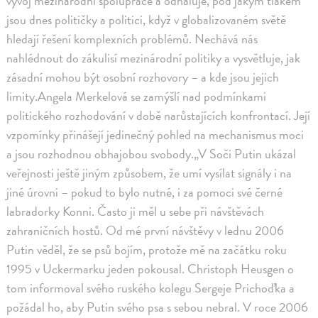
vývoj mezinárodní spolupráce a odhaluje, pod jakým tlakem
jsou dnes političky a politici, když v globalizovaném světě
hledají řešení komplexních problémů. Nechává nás
nahlédnout do zákulisí mezinárodní politiky a vysvětluje, jak
zásadní mohou být osobní rozhovory – a kde jsou jejich
limity.Angela Merkelová se zamýšlí nad podmínkami
politického rozhodování v době narůstajících konfrontací. Její
vzpomínky přinášejí jedinečný pohled na mechanismus moci
a jsou rozhodnou obhajobou svobody.„V Soči Putin ukázal
veřejnosti ještě jiným způsobem, že umí vysílat signály i na
jiné úrovni – pokud to bylo nutné, i za pomoci své černé
labradorky Konni. Často ji měl u sebe při návštěvách
zahraničních hostů. Od mé první návštěvy v lednu 2006
Putin věděl, že se psů bojím, protože mě na začátku roku
1995 v Uckermarku jeden pokousal. Christoph Heusgen o
tom informoval svého ruského kolegu Sergeje Prichoďka a
požádal ho, aby Putin svého psa s sebou nebral. V roce 2006