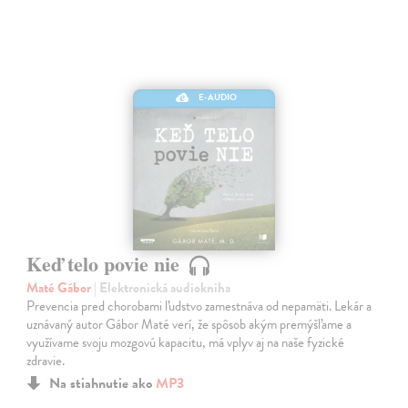
E-AUDIO
Keď telo povie nie
Maté Gábor
| Elektronická audiokniha
Prevencia pred chorobami ľudstvo zamestnáva od nepamäti. Lekár a
uznávaný autor Gábor Maté verí, že spôsob akým premýšľame a
využívame svoju mozgovú kapacitu, má vplyv aj na naše fyzické
zdravie.
Na stiahnutie ako
MP3