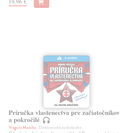
19,96 €
E-AUDIO
Príručka vlastenectva pre začiatočníkov
a pokročilé
Vrzgula Monika
| Elektronická audiokniha