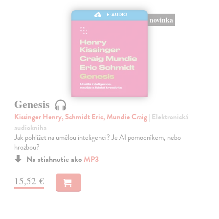
E-AUDIO
novinka
Genesis
Kissinger Henry, Schmidt Eric, Mundie Craig
| Elektronická
audiokniha
Jak pohlížet na umělou inteligenci? Je AI pomocníkem, nebo
hrozbou?
Na stiahnutie ako
MP3
15,52 €