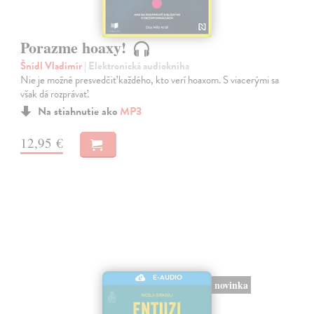
Porazme hoaxy!
Šnídl Vladimír
| Elektronická audiokniha
Nie je možné presvedčiť každého, kto verí hoaxom. S viacerými sa
však dá rozprávať.
Na stiahnutie ako
MP3
12,95 €
E-AUDIO
novinka