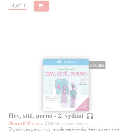
14,45 €
E-AUDIO
novinka
Hry, sítě, porno - 2. vydání
Slussareff Michaela
| Elektronická audiokniha
Digitální džungle už nikdy nebude méně divoká. Vaše děti se v ní ale