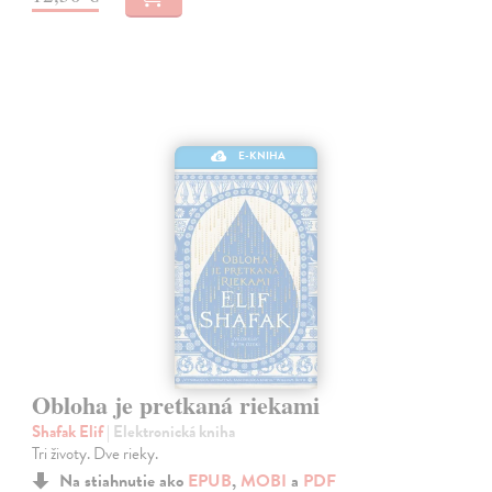
E-KNIHA
Obloha je pretkaná riekami
Shafak Elif
| Elektronická kniha
Tri životy. Dve rieky.
Na stiahnutie ako
EPUB
,
MOBI
a
PDF