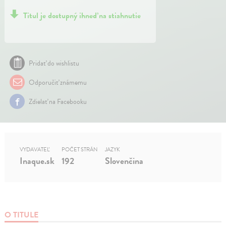
Titul je dostupný ihneď na stiahnutie
Pridať do wishlistu
Odporučiť známemu
Zdielať na Facebooku
VYDAVATEĽ
POČET STRÁN
JAZYK
Inaque.sk
192
Slovenčina
O TITULE