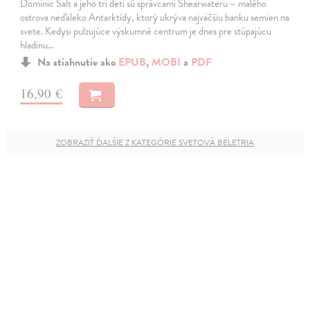
Dominic Salt a jeho tri deti sú správcami Shearwateru – malého
ostrova neďaleko Antarktídy, ktorý ukrýva najväčšiu banku semien na
svete. Kedysi pulzujúce výskumné centrum je dnes pre stúpajúcu
hladinu…
Na stiahnutie ako
EPUB
,
MOBI
a
PDF
16,90 €
ZOBRAZIŤ ĎALŠIE Z KATEGÓRIE SVETOVÁ BELETRIA