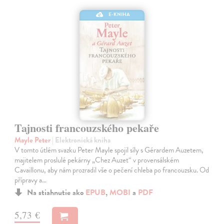
E-KNIHA
Tajnosti francouzského pekaře
Mayle Peter
| Elektronická kniha
V tomto útlém svazku Peter Mayle spojil síly s Gérardem Auzetem,
majitelem proslulé pekárny „Chez Auzet“ v provensálském
Cavaillonu, aby nám prozradil vše o pečení chleba po francouzsku. Od
přípravy a…
Na stiahnutie ako
EPUB
,
MOBI
a
PDF
5,73 €