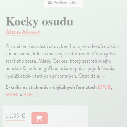
Prečítať ukážku
Kocky osudu
Altan Ahmet
Zija má len šestnásť rokov, keď ho tajne odvedú do kúta
súdnej siene, kde sa má svoj trest dozvedieť vrah jeho
staršieho brata. Mladý Čerkes, ktorý zastrelí svojho
nepriateľa jedinou guľkou priamo počas pojednávania, si
vyslúži obdiv všetkých prítomných.
Čítať ďalej
↓
E-kniha na stiahnutie v digitálnych formátoch
EPUB
,
MOBI
a
PDF
?
11,99 €