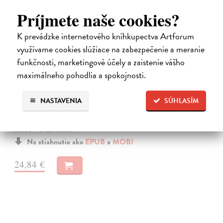
Príjmete naše cookies?
K prevádzke internetového kníhkupectva Artforum
využívame cookies slúžiace na zabezpečenie a meranie
funkčnosti, marketingové účely a zaistenie vášho
maximálneho pohodlia a spokojnosti.
Město a jeho nejisté zdi
Murakami Haruki
| Elektronická kniha
Město a jeho nejisté zdi – dlouho očekávaný román Harukiho
NASTAVENIA
SÚHLASÍM
Murakamiho volně navazuje na autorovu starší novelu z roku 1980 a
tematicky se prolíná s jeho kultovním dílem Konec světa & Hard-
boiled Wonderland.…
Na stiahnutie ako
EPUB
a
MOBI
24,84 €