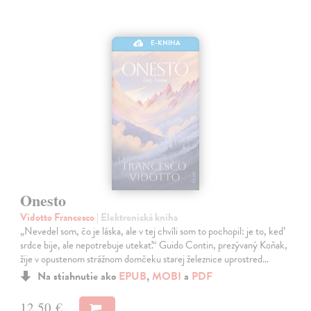
E-KNIHA
Onesto
Vidotto Francesco
| Elektronická kniha
„Nevedel som, čo je láska, ale v tej chvíli som to pochopil: je to, keď
srdce bije, ale nepotrebuje utekať.“ Guido Contin, prezývaný Koňak,
žije v opustenom strážnom domčeku starej železnice uprostred…
Na stiahnutie ako
EPUB
,
MOBI
a
PDF
12,50 €