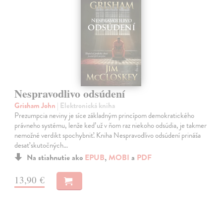
Nespravodlivo odsúdení
Grisham John
| Elektronická kniha
Prezumpcia neviny je síce základným princípom demokratického
právneho systému, lenže keď už v ňom raz niekoho odsúdia, je takmer
nemožné verdikt spochybniť. Kniha Nespravodlivo odsúdení prináša
desať skutočných…
Na stiahnutie ako
EPUB
,
MOBI
a
PDF
13,90 €