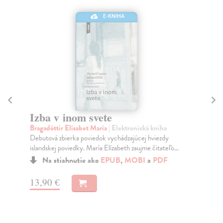
E-KNIHA
Izba v inom svete
W
Bragadóttir Elísabet María
| Elektronická kniha
Po
Debutová zbierka poviedok vychádzajúcej hviezdy
Vše
islandskej poviedky. María Elízabeth zaujme čitateľo...
Na stiahnutie ako
EPUB
,
MOBI
a
PDF
13
13,90 €