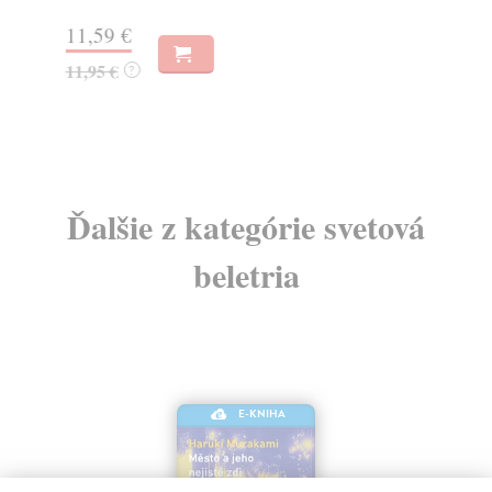
Do
11,59 €
14
11,95 €
?
14
Ďalšie z kategórie svetová
beletria
E-KNIHA