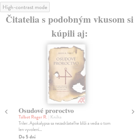
High-contrast mode
Čitatelia s podobným vkusom si
kúpili aj:
Osudové proroctvo
Ž
Talbot Roger R.
| Kniha
Zm
Triler. Apokalypsa sa nezadržateľne blíži a vedia o tom
Vie
len vyvolení...
vyz
to..
Do 5 dní