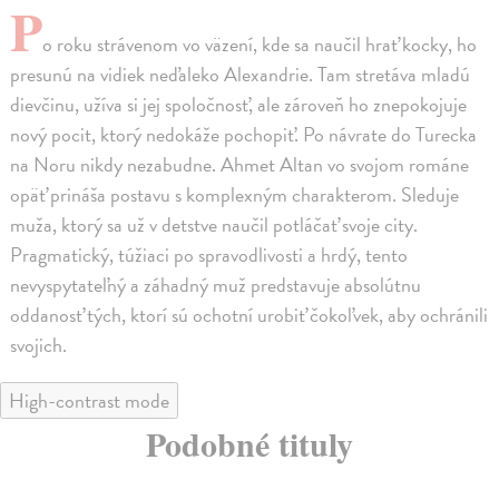
P
o roku strávenom vo väzení, kde sa naučil hrať kocky, ho
presunú na vidiek neďaleko Alexandrie. Tam stretáva mladú
dievčinu, užíva si jej spoločnosť, ale zároveň ho znepokojuje
nový pocit, ktorý nedokáže pochopiť. Po návrate do Turecka
na Noru nikdy nezabudne. Ahmet Altan vo svojom románe
opäť prináša postavu s komplexným charakterom. Sleduje
muža, ktorý sa už v detstve naučil potláčať svoje city.
Pragmatický, túžiaci po spravodlivosti a hrdý, tento
nevyspytateľný a záhadný muž predstavuje absolútnu
oddanosť tých, ktorí sú ochotní urobiť čokoľvek, aby ochránili
svojich.
High-contrast mode
Podobné tituly