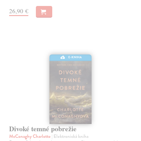
26,90 €
E-KNIHA
Divoké temné pobrežie
McConaghy Charlotte
| Elektronická kniha