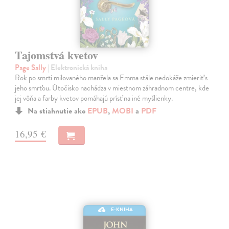
Tajomstvá kvetov
Page Sally
| Elektronická kniha
Rok po smrti milovaného manžela sa Emma stále nedokáže zmieriť s
jeho smrťou. Útočisko nachádza v miestnom záhradnom centre, kde
jej vôňa a farby kvetov pomáhajú prísť na iné myšlienky.
Na stiahnutie ako
EPUB
,
MOBI
a
PDF
16,95 €
E-KNIHA