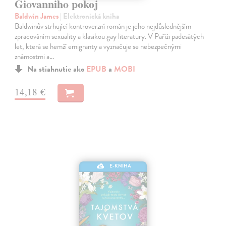
Giovanniho pokoj
Baldwin James
| Elektronická kniha
Baldwinův strhující kontroverzní román je jeho nejdůslednějším
zpracováním sexuality a klasikou gay literatury. V Paříži padesátých
let, která se hemží emigranty a vyznačuje se nebezpečnými
známostmi a…
Na stiahnutie ako
EPUB
a
MOBI
14,18 €
E-KNIHA