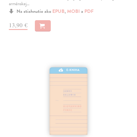
arménskej…
Na stiahnutie ako
EPUB
,
MOBI
a
PDF
13,90 €
E-KNIHA