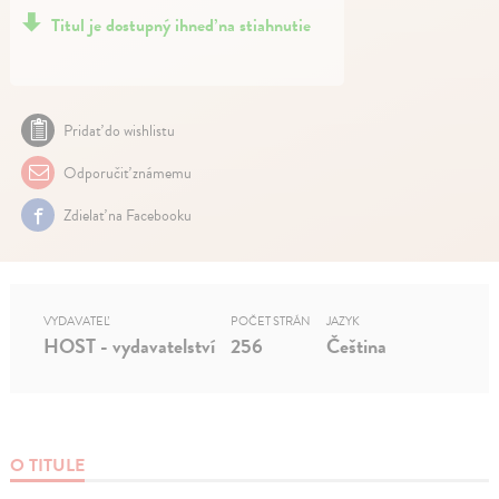
Titul je dostupný ihneď na stiahnutie
Pridať do wishlistu
Odporučiť známemu
Zdielať na Facebooku
VYDAVATEĽ
POČET STRÁN
JAZYK
HOST - vydavatelství
256
Čeština
O TITULE