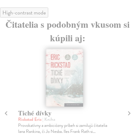
High-contrast mode
Čitatelia s podobným vkusom si
kúpili aj:
Tiché dívky
D
Rickstad Eric
| Kniha
Idl
Provokatívny a ambiciózny príbeh si zamilujú čitatelia
Rep
Iana Rankina, či Jo Nesba. Iles Frank Rath si...
gen