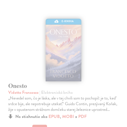
E-KNIHA
Onesto
Vidotto Francesco
| Elektronická kniha
„Nevedel som, čo je láska, ale v tej chvíli som to pochopil: je to, keď
srdce bije, ale nepotrebuje utekať.“ Guido Contin, prezývaný Koňak,
žije v opustenom strážnom domčeku starej železnice uprostred…
Na stiahnutie ako
EPUB
,
MOBI
a
PDF