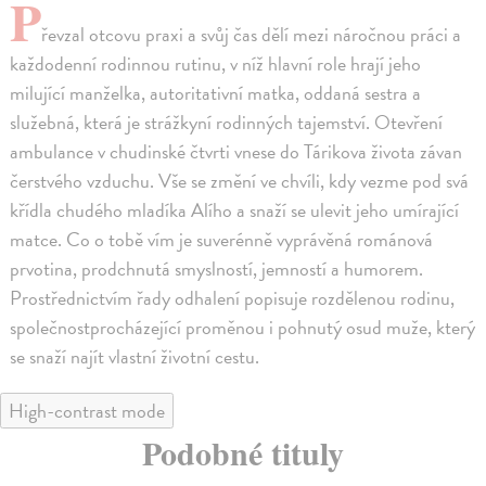
P
řevzal otcovu praxi a svůj čas dělí mezi náročnou práci a
každodenní rodinnou rutinu, v níž hlavní role hrají jeho
milující manželka, autoritativní matka, oddaná sestra a
služebná, která je strážkyní rodinných tajemství. Otevření
ambulance v chudinské čtvrti vnese do Tárikova života závan
čerstvého vzduchu. Vše se změní ve chvíli, kdy vezme pod svá
křídla chudého mladíka Alího a snaží se ulevit jeho umírající
matce. Co o tobě vím je suverénně vyprávěná románová
prvotina, prodchnutá smyslností, jemností a humorem.
Prostřednictvím řady odhalení popisuje rozdělenou rodinu,
společnostprocházející proměnou i pohnutý osud muže, který
se snaží najít vlastní životní cestu.
High-contrast mode
Podobné tituly