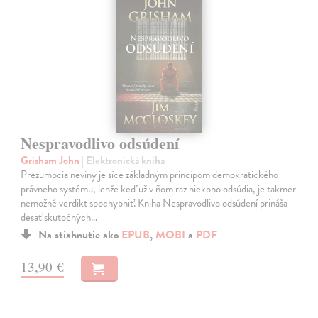
Nespravodlivo odsúdení
Grisham John
| Elektronická kniha
Prezumpcia neviny je síce základným princípom demokratického
právneho systému, lenže keď už v ňom raz niekoho odsúdia, je takmer
nemožné verdikt spochybniť. Kniha Nespravodlivo odsúdení prináša
desať skutočných…
Na stiahnutie ako
EPUB
,
MOBI
a
PDF
13,90 €