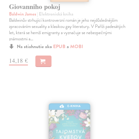
Giovanniho pokoj
Baldwin James
| Elektronická kniha
Baldwinův strhující kontroverzní román je jeho nejdůslednějším
zpracováním sexuality a klasikou gay literatury. V Paříži padesátých
let, která se hemží emigranty a vyznačuje se nebezpečnými
známostmi a…
Na stiahnutie ako
EPUB
a
MOBI
14,18 €
E-KNIHA