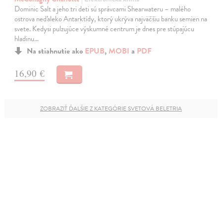
Dominic Salt a jeho tri deti sú správcami Shearwateru – malého
ostrova neďaleko Antarktídy, ktorý ukrýva najväčšiu banku semien na
svete. Kedysi pulzujúce výskumné centrum je dnes pre stúpajúcu
hladinu…
Na stiahnutie ako
EPUB
,
MOBI
a
PDF
16,90 €
ZOBRAZIŤ ĎALŠIE Z KATEGÓRIE SVETOVÁ BELETRIA