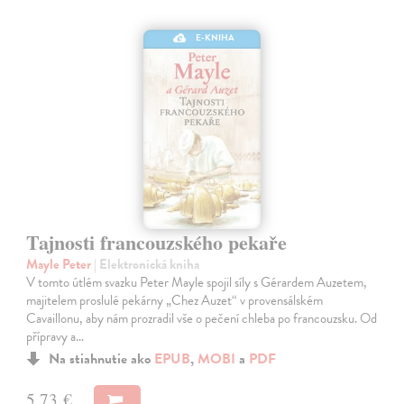
E-KNIHA
Tajnosti francouzského pekaře
Mayle Peter
| Elektronická kniha
V tomto útlém svazku Peter Mayle spojil síly s Gérardem Auzetem,
majitelem proslulé pekárny „Chez Auzet“ v provensálském
Cavaillonu, aby nám prozradil vše o pečení chleba po francouzsku. Od
přípravy a…
Na stiahnutie ako
EPUB
,
MOBI
a
PDF
5,73 €