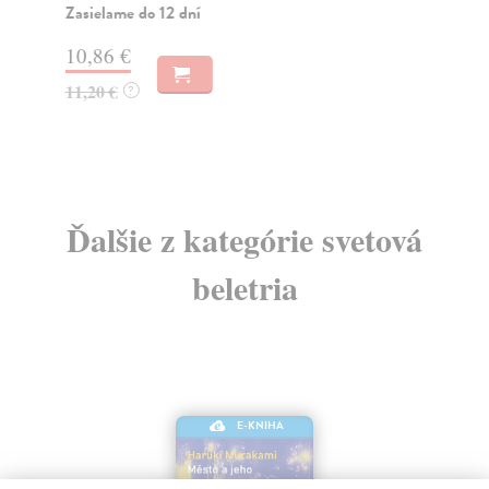
Kan
Zasielame do 12 dní
Za
10,86 €
12
11,20 €
?
13
Ďalšie z kategórie svetová
beletria
E-KNIHA