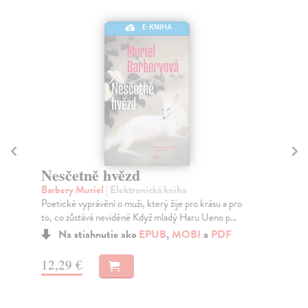
E-KNIHA
Nesčetně hvězd
F
Barbery Muriel
| Elektronická kniha
Ho
Poetické vyprávění o muži, který žije pro krásu a pro
Tře
to, co zůstává neviděné Když mladý Haru Ueno p...
jeh
Na stiahnutie ako
EPUB
,
MOBI
a
PDF
12,29 €
13