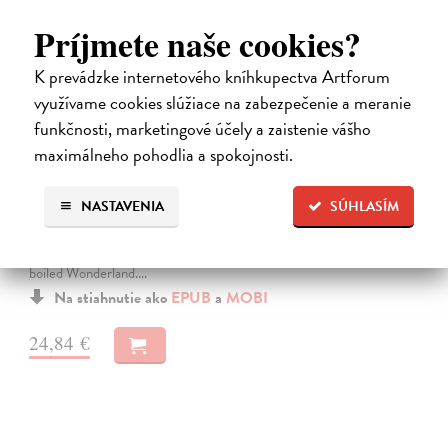
Príjmete naše cookies?
K prevádzke internetového kníhkupectva Artforum
využívame cookies slúžiace na zabezpečenie a meranie
funkčnosti, marketingové účely a zaistenie vášho
maximálneho pohodlia a spokojnosti.
Město a jeho nejisté zdi
Murakami Haruki
| Elektronická kniha
NASTAVENIA
SÚHLASÍM
Město a jeho nejisté zdi – dlouho očekávaný román Harukiho
Murakamiho volně navazuje na autorovu starší novelu z roku 1980 a
tematicky se prolíná s jeho kultovním dílem Konec světa & Hard-
boiled Wonderland.…
Na stiahnutie ako
EPUB
a
MOBI
24,84 €