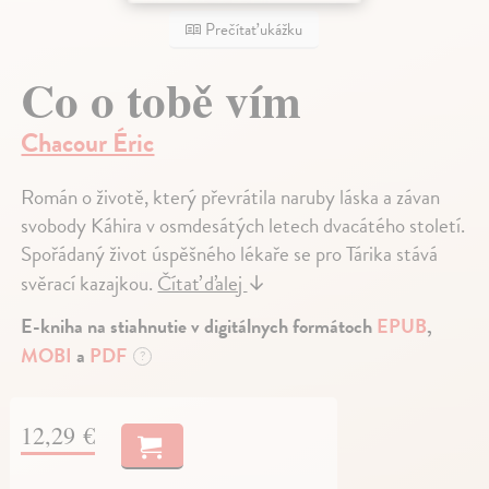
Prečítať ukážku
Co o tobě vím
Chacour Éric
Román o životě, který převrátila naruby láska a závan
svobody Káhira v osmdesátých letech dvacátého století.
Spořádaný život úspěšného lékaře se pro Tárika stává
svěrací kazajkou.
Čítať ďalej
↓
E-kniha na stiahnutie v digitálnych formátoch
EPUB
,
MOBI
a
PDF
?
12,29 €