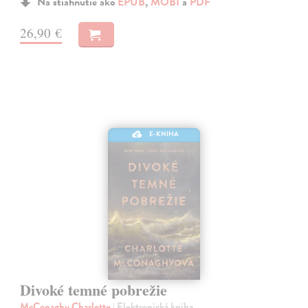
Na stiahnutie ako
EPUB
,
MOBI
a
PDF
26,90 €
E-KNIHA
Divoké temné pobrežie
McConaghy Charlotte
| Elektronická kniha