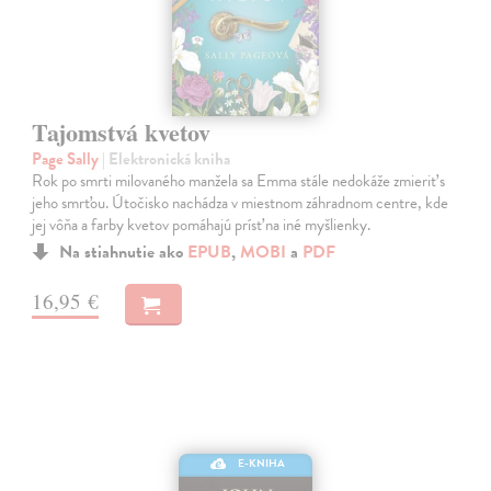
Tajomstvá kvetov
Page Sally
| Elektronická kniha
Rok po smrti milovaného manžela sa Emma stále nedokáže zmieriť s
jeho smrťou. Útočisko nachádza v miestnom záhradnom centre, kde
jej vôňa a farby kvetov pomáhajú prísť na iné myšlienky.
Na stiahnutie ako
EPUB
,
MOBI
a
PDF
16,95 €
E-KNIHA