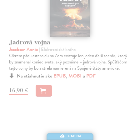
Jadrová vojna
Jacobsen Annie
| Elektronická kniha
Okrem pádu asteroidu na Zem existuje len jeden ďalší scenár, ktorý
by znamenal koniec sveta, aký poznáme – jadrová vojna. Spúšťačom
tejto vojny by bola strela namierená na Spojené štáty americké.
Na stiahnutie ako
EPUB
,
MOBI
a
PDF
16,90 €
E-KNIHA