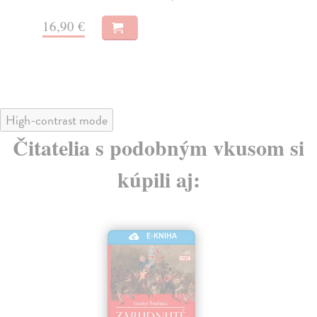
16,90 €
12
High-contrast mode
Čitatelia s podobným vkusom si
kúpili aj:
E-KNIHA