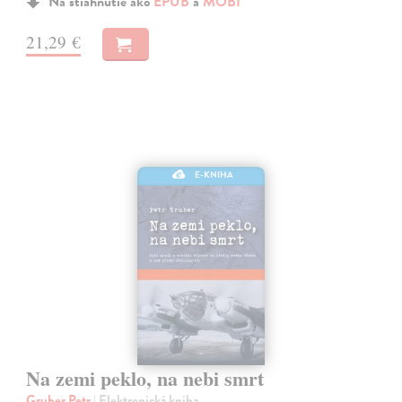
Na stiahnutie ako
EPUB
a
MOBI
21,29 €
E-KNIHA
Na zemi peklo, na nebi smrt
Gruber Petr
| Elektronická kniha