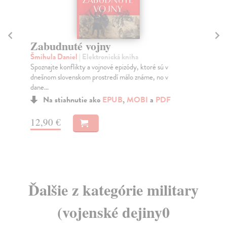
Zabudnuté vojny
J
Šmihula Daniel
| Elektronická kniha
Ja
Spoznajte konflikty a vojnové epizódy, ktoré sú v
Okr
dnešnom slovenskom prostredí málo známe, no v
sce
dane...
Na stiahnutie ako
EPUB
,
MOBI
a
PDF
16
12,90 €
Ďalšie z kategórie military
(vojenské dejiny0