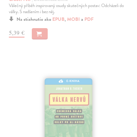
Válečný příběh inspirovaný osudy skutečných postav: Odcházeli do
války. S nadšením i bez něj.
Na stiahnutie ako
EPUB
,
MOBI
a
PDF
5,39 €
E-KNIHA