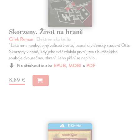
Skorzeny. Život na hraně
Cílek Roman
| Elektronická kniha
"Láká mne neobyčejný způsob života," zapsal si vídeňský student Otto
Skorzeny v době, kdy jeho tvář zdobila první jizva z buršáckého
souboje dvousečnou zbraní. Jeho přání se naplnilo.
Na stiahnutie ako
EPUB
,
MOBI
a
PDF
8,89 €
E-KNIHA