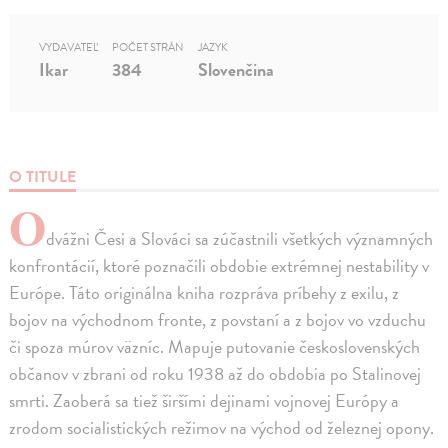
VYDAVATEĽ
POČET STRÁN
JAZYK
Ikar
384
Slovenčina
O TITULE
O
dvážni Česi a Slováci sa zúčastnili všetkých významných
konfrontácií, ktoré poznačili obdobie extrémnej nestability v
Európe. Táto originálna kniha rozpráva príbehy z exilu, z
bojov na východnom fronte, z povstaní a z bojov vo vzduchu
či spoza múrov väzníc. Mapuje putovanie československých
občanov v zbrani od roku 1938 až do obdobia po Stalinovej
smrti. Zaoberá sa tiež širšími dejinami vojnovej Európy a
zrodom socialistických režimov na východ od železnej opony.