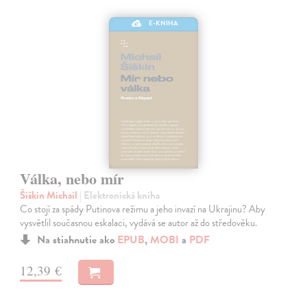
E-KNIHA
Válka, nebo mír
Šiškin Michail
| Elektronická kniha
Co stojí za spády Putinova režimu a jeho invazí na Ukrajinu? Aby
vysvětlil současnou eskalaci, vydává se autor až do středověku.
Na stiahnutie ako
EPUB
,
MOBI
a
PDF
12,39 €