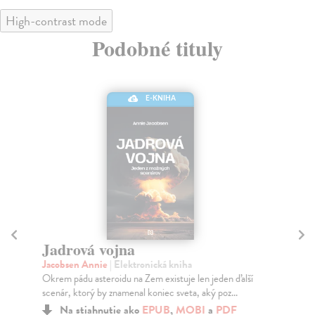
High-contrast mode
Podobné tituly
E-KNIHA
Jadrová vojna
Z
Jacobsen Annie
| Elektronická kniha
Šm
Okrem pádu asteroidu na Zem existuje len jeden ďalší
Spo
scenár, ktorý by znamenal koniec sveta, aký poz...
dne
dan
Na stiahnutie ako
EPUB
,
MOBI
a
PDF