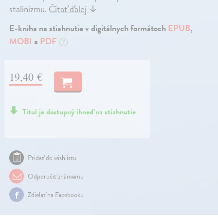
stalinizmu.
Čítať ďalej
↓
E-kniha na stiahnutie v digitálnych formátoch
EPUB
,
MOBI
a
PDF
?
19,40 €
Titul je dostupný ihneď na stiahnutie
Pridať do wishlistu
Odporučiť známemu
Zdielať na Facebooku