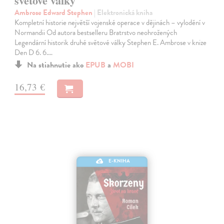
světové války
Ambrose Edward Stephen
| Elektronická kniha
Kompletní historie největší vojenské operace v dějinách – vylodění v
Normandii Od autora bestselleru Bratrstvo neohrožených
Legendární historik druhé světové války Stephen E. Ambrose v knize
Den D 6. 6.…
Na stiahnutie ako
EPUB
a
MOBI
16,73 €
E-KNIHA