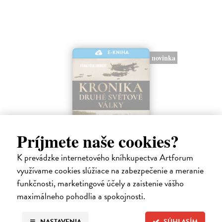
E-KNIHA
novinka
Príjmete naše cookies?
K prevádzke internetového kníhkupectva Artforum
Kronika druhé světové války
využívame cookies slúžiace na zabezpečenie a meranie
Emmert František
| Elektronická kniha
funkčnosti, marketingové účely a zaistenie vášho
Druhá světová válka začala palbou německé válečné lodi Schleswig-
Holstein na polský poloostrov Westerplatte v časných ranních
maximálneho pohodlia a spokojnosti.
hodinách v pátek 1. září 1939. Cesta k novému světovému konfliktu
byla dlouhá,…
NASTAVENIA
SÚHLASÍM