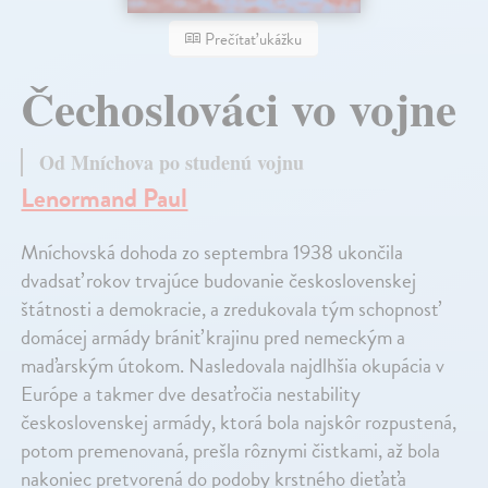
Prečítať ukážku
Čechoslováci vo vojne
Od Mníchova po studenú vojnu
Lenormand Paul
Mníchovská dohoda zo septembra 1938 ukončila
dvadsať rokov trvajúce budovanie československej
štátnosti a demokracie, a zredukovala tým schopnosť
domácej armády brániť krajinu pred nemeckým a
maďarským útokom. Nasledovala najdlhšia okupácia v
Európe a takmer dve desaťročia nestability
československej armády, ktorá bola najskôr rozpustená,
potom premenovaná, prešla rôznymi čistkami, až bola
nakoniec pretvorená do podoby krstného dieťaťa