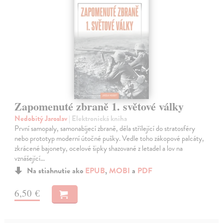
Zapomenuté zbraně 1. světové války
Nedobitý Jaroslav
| Elektronická kniha
První samopaly, samonabíjecí zbraně, děla střílející do stratosféry
nebo prototyp moderní útočné pušky. Vedle toho zákopové palcáty,
zkrácené bajonety, ocelové šipky shazované z letadel a lov na
vznášející…
Na stiahnutie ako
EPUB
,
MOBI
a
PDF
6,50 €