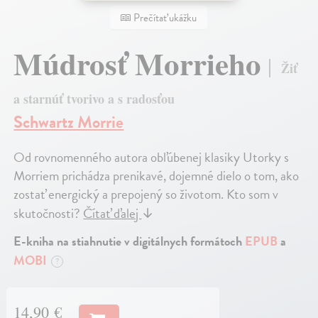
Prečítať ukážku
Múdrosť Morrieho
Žiť
a starnúť tvorivo a s radosťou
Schwartz Morrie
Od rovnomenného autora obľúbenej klasiky Utorky s
Morriem prichádza prenikavé, dojemné dielo o tom, ako
zostať energický a prepojený so životom. Kto som v
skutočnosti?
Čítať ďalej
↓
E-kniha na stiahnutie v digitálnych formátoch
EPUB
a
MOBI
?
14,90 €