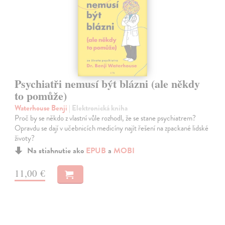
Psychiatři nemusí být blázni (ale někdy
to pomůže)
Waterhouse Benji
| Elektronická kniha
Proč by se někdo z vlastní vůle rozhodl, že se stane psychiatrem?
Opravdu se dají v učebnicích medicíny najít řešení na zpackané lidské
životy?
Na stiahnutie ako
EPUB
a
MOBI
11,00 €