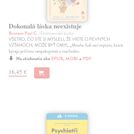
Dokonalá láska neexistuje
Brunson Paul C.
| Elektronická kniha
VŠETKO, ČO STE SI MYSLELI, ŽE VIETE O PEVNÝCH
VZŤAHOCH, MÔŽE BYŤ OMYL. „Mnoho ľudí verí mýtom, ktoré
bývajú príčinou nespokojnosti a rozchodov.
Na stiahnutie ako
EPUB
,
MOBI
a
PDF
16,45 €
E-KNIHA