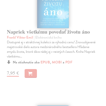
Napriek všetkému povedať životu áno
Frankl Viktor Emil
| Elektronická kniha
Dostupné aj v atraktívnej kolekcii za výhodnú cenu! Znovuobjavené
majstrovské dielo autora medzinárodného bestsellera Hľadanie
zmyslu života, ktoré dáva nádej aj v neistých časoch. Kniha Napriek
všetkému…
Na stiahnutie ako
EPUB
,
MOBI
a
PDF
7,95 €