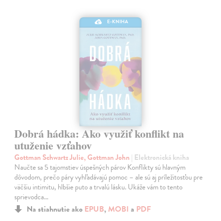
E-KNIHA
Dobrá hádka: Ako využiť konflikt na
utuženie vzťahov
Gottman Schwartz Julie, Gottman John
| Elektronická kniha
Naučte sa 5 tajomstiev úspešných párov Konflikty sú hlavným
dôvodom, prečo páry vyhľadávajú pomoc – ale sú aj príležitosťou pre
väčšiu intimitu, hlbšie puto a trvalú lásku. Ukáže vám to tento
sprievodca…
Na stiahnutie ako
EPUB
,
MOBI
a
PDF