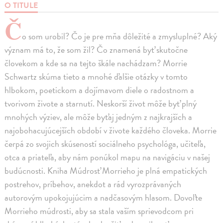
O TITULE
Č
o som urobil? Čo je pre mňa dôležité a zmysluplné? Aký
význam má to, že som žil? Čo znamená byť skutočne
človekom a kde sa na tejto škále nachádzam? Morrie
Schwartz skúma tieto a mnohé ďalšie otázky v tomto
hlbokom, poetickom a dojímavom diele o radostnom a
tvorivom živote a starnutí. Neskorší život môže byť plný
mnohých výziev, ale môže byťaj jedným z najkrajších a
najobohacujúcejších období v živote každého človeka. Morrie
čerpá zo svojich skúseností sociálneho psychológa, učiteľa,
otca a priateľa, aby nám ponúkol mapu na navigáciu v našej
budúcnosti. Kniha Múdrosť Morrieho je plná empatických
postrehov, príbehov, anekdot a rád vyrozprávaných
autorovým upokojujúcim a nadčasovým hlasom. Dovoľte
Morrieho múdrosti, aby sa stala vaším sprievodcom pri