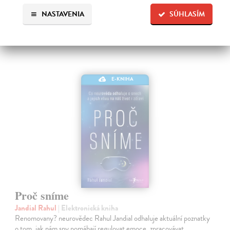
17,49 €
NASTAVENIA
SÚHLASÍM
E-KNIHA
Proč sníme
Jandial Rahul
| Elektronická kniha
Renomovany? neurovědec Rahul Jandial odhaluje aktuální poznatky
o tom, jak nám sny pomáhají regulovat emoce, zpracovávat