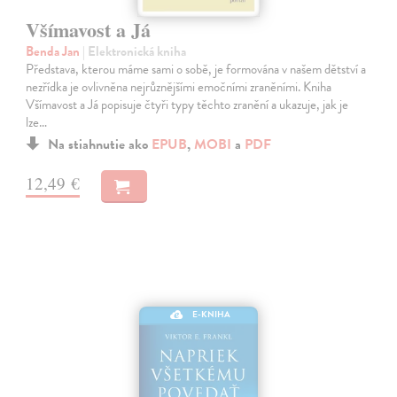
Všímavost a Já
Benda Jan
| Elektronická kniha
Představa, kterou máme sami o sobě, je formována v našem dětství a
nezřídka je ovlivněna nejrůznějšími emočními zraněními. Kniha
Všímavost a Já popisuje čtyři typy těchto zranění a ukazuje, jak je
lze…
Na stiahnutie ako
EPUB
,
MOBI
a
PDF
12,49 €
E-KNIHA