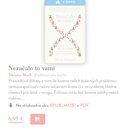
E-KNIHA
Nezačalo to vami
Wolynn Mark
| Elektronická kniha
Presvedčivé dôkazy o tom, že korene našich duševných problémov
nemusia spočívať v našom súčasnom živote či v nevyváženej hladine
chemických látok v mozgu. Príčinou môžu byť životné zážitky našich
rodičov,…
Na stiahnutie ako
EPUB
,
MOBI
a
PDF
6,95 €