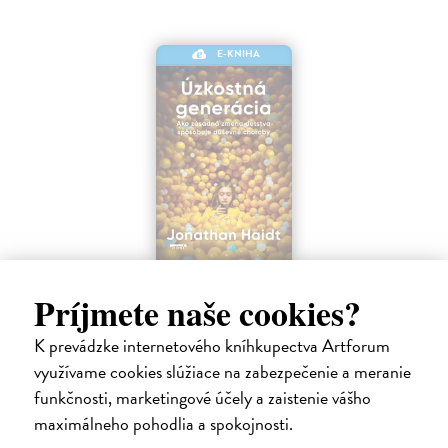
E-KNIHA
Úzkostná generácia
Príjmete naše cookies?
Haidt Jonathan
| Elektronická kniha
Po viac ako desaťročí stability sa duševné zdravie dospievajúcich
K prevádzke internetového kníhkupectva Artforum
začiatkom roka 2010 prudko zhoršilo. Miera depresie, úzkosti,
sebapoškodzovania a samovrážd prudko vzrástla a v mnohých
využívame cookies slúžiace na zabezpečenie a meranie
ukazovateľoch sa…
funkčnosti, marketingové účely a zaistenie vášho
Na stiahnutie ako
PDF
maximálneho pohodlia a spokojnosti.