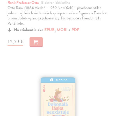
Rank Professor Otto
| Elektronická kniha
Otto Rank (1884 Viedeň – 1939 New York) – psychoanalytik a
jeden z najbližších viedenských spolupracovníkov Sigmunda Freuda v
prvom období vývinu psychoanalýzy. Po rozchode s Freudom žil v
Paríži, kde…
Na stiahnutie ako
EPUB
,
MOBI
a
PDF
12,59 €
E-KNIHA