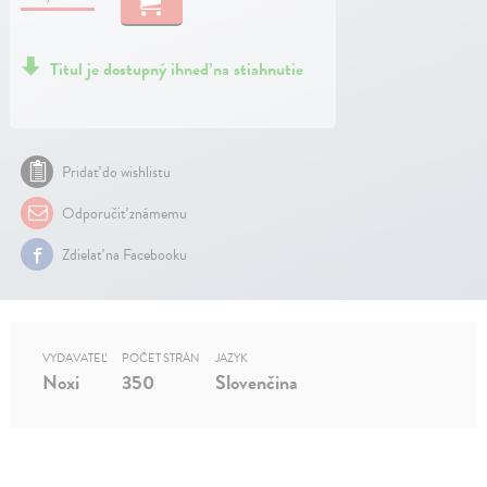
Titul je dostupný ihneď na stiahnutie
Pridať do wishlistu
Odporučiť známemu
Zdielať na Facebooku
VYDAVATEĽ
POČET STRÁN
JAZYK
Noxi
350
Slovenčina