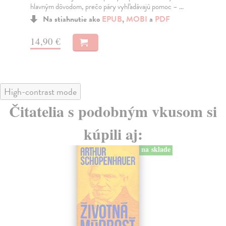
Na stiahnutie ako
EPUB
,
MOBI
a
PDF
14,95 €
18
High-contrast mode
Čitatelia s podobným vkusom si
kúpili aj:
na sklade