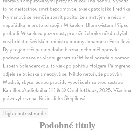
žebráka s amputovanými prsty na rukou i na nohou. Vypadá
to na nešťastnou smrt bezdomovce, avšak patoložka Fredrika
Nymanová se nemůže zbavit pocitu, že s mrtvým je něco v
nepořádku, a proto se spojí s Mikaelem Blomkvistem.Případ
probudí Mikaelovu pozornost, protože žebráka někdo slyšel
cosi brblat o švédském ministru obrany Johannesu Forsellovi.
Byly to jen řeči paranoidního blázna, nebo měl opravdu
podivné konexe na vládní garnituru?Mikael požádá o pomoc
Lisbeth Salanderovou, ta však po pohřbu Holgera Palmgrena
odjela ze Švédska a neozývá se. Nikdo netuší, že pobývá v
Moskvě, abyse jednou provždy vypořádala se svou sestrou
Kamillou.Audiokniha (P) & © OneHotBook, 2025. Všechna
práva vyhrazena. Režie: Jitka Škápíková
High-contrast mode
Podobné tituly