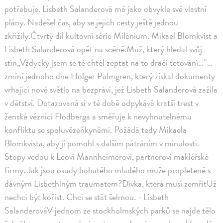
potřebuje. Lisbeth Salanderová má jako obvykle své vlastní
plány. Nadešel čas, aby se jejich cesty ještě jednou
zkřížily.Čtvrtý díl kultovní série Milénium. Mikael Blomkvist a
Lisbeth Salanderová opět na scéně.Muž, který hledal svůj
stín„Vždycky jsem se tě chtěl zeptat na to dračí tetování…“…
zmíní jednoho dne Holger Palmgren, který získal dokumenty
vrhající nové světlo na bezpráví, jež Lisbeth Salanderová zažila
v dětství. Dotazovaná si v té době odpykává kratší trest v
ženské věznici Flodberga a směřuje k nevyhnutelnému
konfliktu se spoluvězeňkyněmi. Požádá tedy Mikaela
Blomkvista, aby jí pomohl s dalším pátráním v minulosti.
Stopy vedou k Leovi Mannheimerovi, partnerovi makléřské
firmy. Jak jsou osudy bohatého mladého muže propletené s
dávným Lisbethiným traumatem?Dívka, která musí zemřítUž
nechci být kořist. Chci se stát šelmou. - Lisbeth
SalanderováV jednom ze stockholmských parků se najde tělo