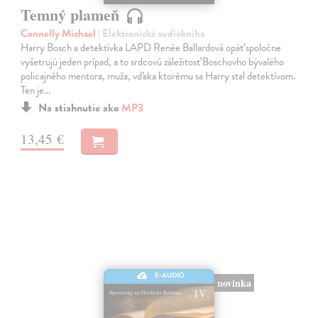
Temný plameň
Connelly Michael
| Elektronická audiokniha
Harry Bosch a detektívka LAPD Renée Ballardová opäť spoločne
vyšetrujú jeden prípad, a to srdcovú záležitosť Boschovho bývalého
policajného mentora, muža, vďaka ktorému sa Harry stal detektívom.
Ten je…
Na stiahnutie ako
MP3
13,45 €
E-AUDIO
novinka