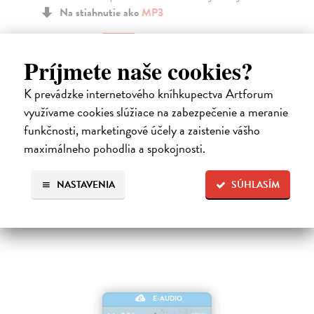
Na stiahnutie ako
MP3
17
13,56 €
Príjmete naše cookies?
K prevádzke internetového kníhkupectva Artforum
využívame cookies slúžiace na zabezpečenie a meranie
funkčnosti, marketingové účely a zaistenie vášho
Ďalšie z kategórie detektívky /
maximálneho pohodlia a spokojnosti.
mystery audioknihy
NASTAVENIA
SÚHLASÍM
E-AUDIO