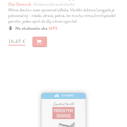
Dán Dominik
| Elektronická audiokniha
Mŕtve dievča v aute uprostred sídliska. Verdikt doktora Lengyela je
jednoznačný - mladá, zdravá, pekná, len trochu mŕtva.Smrť spôsobil
pervitín, jeden vpich do žily a život vyprchal.
Na stiahnutie ako
MP3
16,45 €
E-AUDIO