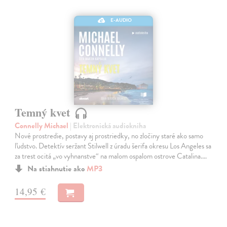
E-AUDIO
Temný kvet
Connelly Michael
| Elektronická audiokniha
Nové prostredie, postavy aj prostriedky, no zločiny staré ako samo
ľudstvo. Detektív seržant Stilwell z úradu šerifa okresu Los Angeles sa
za trest ocitá „vo vyhnanstve“ na malom ospalom ostrove Catalina.…
Na stiahnutie ako
MP3
14,95 €