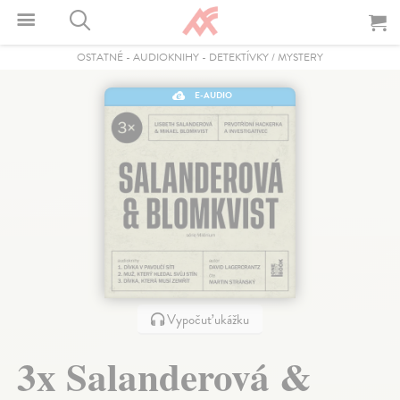
OSTATNÉ
-
AUDIOKNIHY
-
DETEKTÍVKY / MYSTERY
E-AUDIO
Vypočuť ukážku
3x Salanderová &