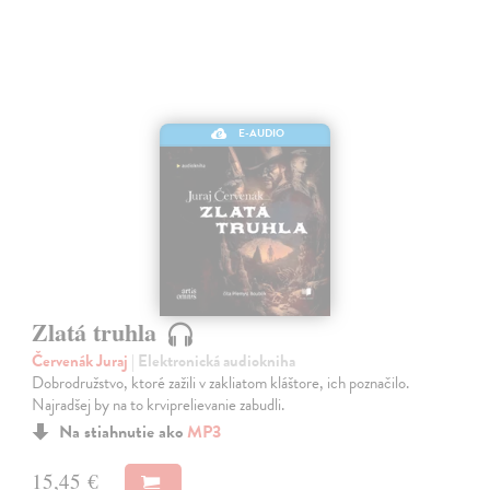
E-AUDIO
Zlatá truhla
Červenák Juraj
| Elektronická audiokniha
Dobrodružstvo, ktoré zažili v zakliatom kláštore, ich poznačilo.
Najradšej by na to krviprelievanie zabudli.
Na stiahnutie ako
MP3
15,45 €