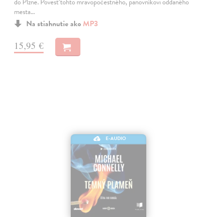
do Plzne. Povesť tohto mravopočestného, panovníkovi oddaného
mesta…
Na stiahnutie ako
MP3
15,95 €
E-AUDIO