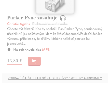
Parker Pyne zasahuje
Christie Agatha
| Elektronická audiokniha
Chcete být šťastní? Kdo by nechtěl! Pan Parker Pyne, penzionovaný
úředník, ví, jak nešťastným lidem ke štěstí dopomoci.Po desítkách let
výzkumu přišel na to, že příčiny lidského neštěstí jsou vcelku
jednoduché…
Na stiahnutie ako
MP3
13,80 €
ZOBRAZIŤ ĎALŠIE Z KATEGÓRIE DETEKTÍVKY / MYSTERY AUDIOKNIHY