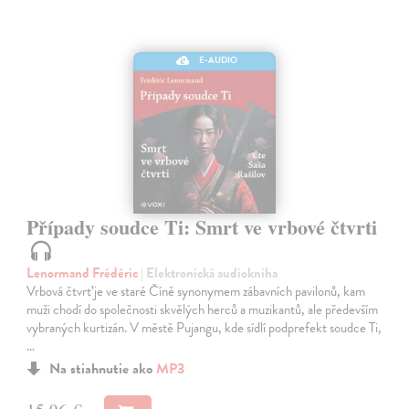
E-AUDIO
Případy soudce Ti: Smrt ve vrbové čtvrti
Lenormand Frédéric
| Elektronická audiokniha
Vrbová čtvrť je ve staré Číně synonymem zábavních pavilonů, kam
muži chodí do společnosti skvělých herců a muzikantů, ale především
vybraných kurtizán. V městě Pujangu, kde sídlí podprefekt soudce Ti,
…
Na stiahnutie ako
MP3