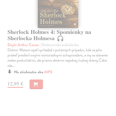
Sherlock Holmes 4: Spomienky na
Sherlocka Holmesa
Doyle Arthur Conan
| Elektronická audiokniha
Doktor Watson opäť vychádzal z početných prípadov, kde sa jeho
priateľ preslávil svojimi mimoriadnymi schopnosťami, a my sa stávame
nielen poslucháčmi, ale priamo aktérmi nejednej čudnej drámy.Čaká
nás…
Na stiahnutie ako
MP3
12,95 €