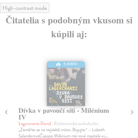
High-contrast mode
Čitatelia s podobným vkusom si
kúpili aj:
E-AUDIO
Dívka v pavoučí síti - Milénium
N
IV
Br
Dru
Lagercrantz David
| Elektronická audiokniha
obl
„Zaměřte se na nejslabší místo. Bojujte.“ – Lisbeth
h...
SalanderováČasopis Milénium má nové majitele a j...