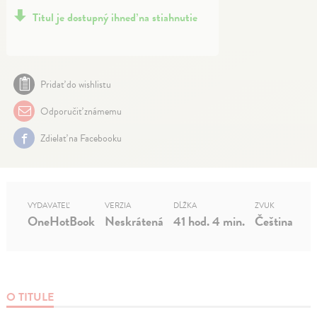
Titul je dostupný ihneď na stiahnutie
Pridať do wishlistu
Odporučiť známemu
Zdielať na Facebooku
VYDAVATEĽ
VERZIA
DĹŽKA
ZVUK
OneHotBook
Neskrátená
41 hod. 4 min.
Čeština
O TITULE