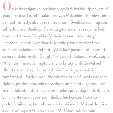
O
n je investigativní novinář a vypátrá každou špinavost. A
snad proto se Lisbeth Salanderová s Mikaelem Blomkvistem
dali dohromady, aby ukázali, že dnešní Švédsko není rajskou
zahradou pro idealisty. David Lagercrantz navazuje na linii,
kterou oběma určil cyklus Milénium zesnulého Steiga
Larssona, jelikož Skandinávie je stále přímo stvořená pro
vraždu.V balíčku najdete tituly:Dívka v pavoučí síti„Zaměřte
se na nejslabší místo. Bojujte.“ – Lisbeth SalanderováČasopis
Milénium má nové majitele a jeho kritici tvrdí, že Mikael
Blomkvist kvůli syndromu vyhoření uvažuje o změně
zaměstnání. Pozdě v noci Blomkvistovi zavolá profesorFrans
Balder, přední odborník na výzkum umělé inteligence. Tvrdí,
že má důležité informace o americké zpravodajské službě a že
byl v kontaktu s výbornou mladou hackerkou, která se
podobá někomu, koho Blomkvist dobře zná. Mikael doufá v
exkluzivní reportáž, kterou on i Milénium tak zoufale