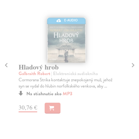
E-AUDIO
Hladový hrob
Č
Galbraith Robert
| Elektronická audiokniha
Ga
Cormorana Strika kontaktuje znepokojený muž, jehož
Šes
syn se vydal do hlubin norfolkského venkova, aby ...
a R
Na stiahnutie ako
MP3
30,76 €
29