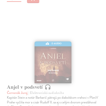
E-AUDIO
Anjel v podsvetí
Červenák Juraj
| Elektronická audiokniha
Kapitán Stein a notár Barbarič pátrajú po diabolskom vrahovi v PlzniV
Prahe vyčíňa mor a cisár Rudolf II. sa aj s celým dvorom presťahoval