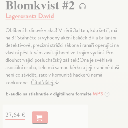
Blomkvist #2
Lagercrantz David
Oblíbení hrdinové v akci! V sérii 3xI ten, kdo šetří, má
na 3! Stáhněte si výhodný akční balíček 3× a brilantní
detektivové, precizní strážci zákona i ranaři operující na
vlastní pěst k vám zavítají hned ve trojím vydání. Pro
dlouhotrvající posluchačský zážitek!Ona je svéhlavá
asociální osoba, tělo má samou kérku a její zraněné duši
není co závidět, zato v komunitě hackerů nemá
konkurenci.
Čítať ďalej
↓
E-audio na stiahnutie v digitálnom formáte
MP3
?
27,64 €