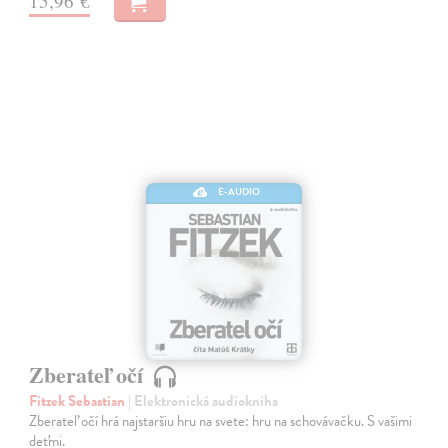
15,96 €
E-AUDIO
Zberateľ očí
Fitzek Sebastian
| Elektronická audiokniha
Zberateľ očí hrá najstaršiu hru na svete: hru na schovávačku. S vašimi
deťmi.