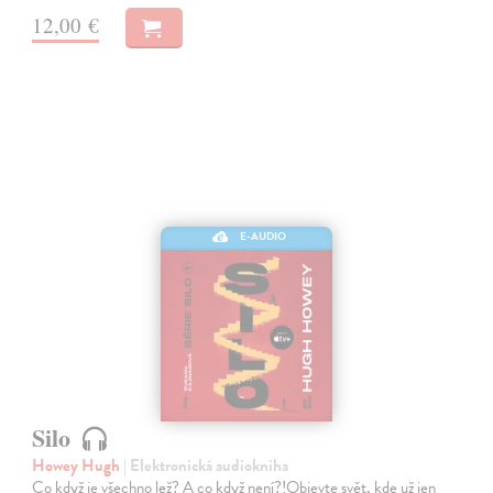
12,00 €
E-AUDIO
Silo
Howey Hugh
| Elektronická audiokniha
Co když je všechno lež? A co když není?!Objevte svět, kde už jen