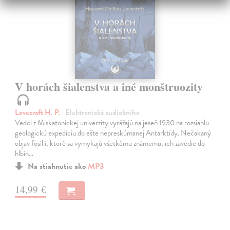
V horách šialenstva a iné monštruozity
Lovecraft H. P.
| Elektronická audiokniha
Vedci z Miskatonickej univerzity vyrážajú na jeseň 1930 na rozsiahlu
geologickú expedíciu do ešte nepreskúmanej Antarktídy. Nečakaný
objav fosílií, ktoré sa vymykajú všetkému známemu, ich zavedie do
hlbín…
Na stiahnutie ako
MP3
14,99 €