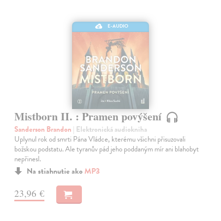
E-AUDIO
Mistborn II. : Pramen povýšení
Sanderson Brandon
| Elektronická audiokniha
Uplynul rok od smrti Pána Vládce, kterému všichni přisuzovali
božskou podstatu. Ale tyranův pád jeho poddaným mír ani blahobyt
nepřinesl.
Na stiahnutie ako
MP3
23,96 €