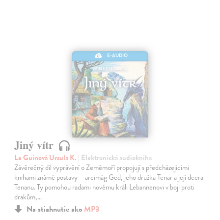
E-AUDIO
Jiný vítr
Le Guinová Ursula K.
| Elektronická audiokniha
Závěrečný díl vyprávění o Zeměmoří propojují s předcházejícími
knihami známé postavy – arcimág Ged, jeho družka Tenar a její dcera
Tenanu. Ty pomohou radami novému králi Lebannenovi v boji proti
drakům,…
Na stiahnutie ako
MP3