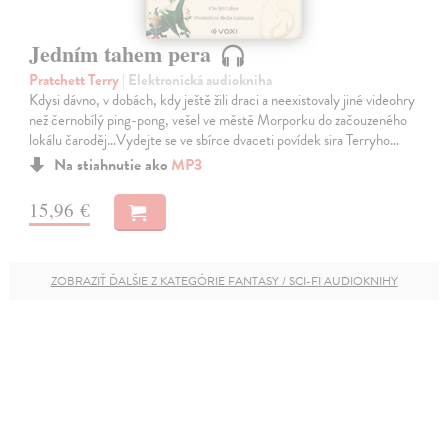
Jedním tahem pera
Pratchett Terry
| Elektronická audiokniha
Kdysi dávno, v dobách, kdy ještě žili draci a neexistovaly jiné videohry
než černobílý ping-pong, vešel ve městě Morporku do začouzeného
lokálu čaroděj…Vydejte se ve sbírce dvaceti povídek sira Terryho…
Na stiahnutie ako
MP3
15,96 €
ZOBRAZIŤ ĎALŠIE Z KATEGÓRIE FANTASY / SCI-FI AUDIOKNIHY