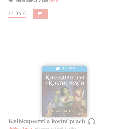
Na stiahnutie ako
MP3
14,36 €
E-AUDIO
Knihkupectví a kostní prach
Baldree Travis
| Elektronická audiokniha