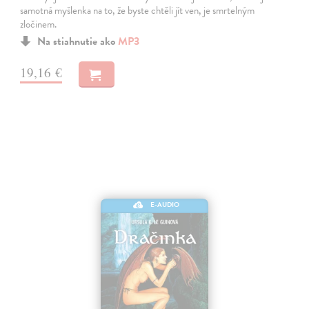
samotná myšlenka na to, že byste chtěli jít ven, je smrtelným
zločinem.
Na stiahnutie ako
MP3
19,16 €
E-AUDIO