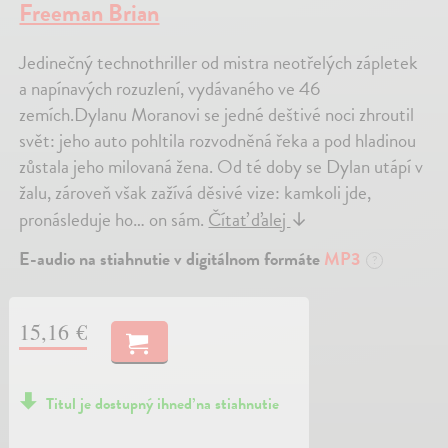
Freeman Brian
Jedinečný technothriller od mistra neotřelých zápletek
a napínavých rozuzlení, vydávaného ve 46
zemích.Dylanu Moranovi se jedné deštivé noci zhroutil
svět: jeho auto pohltila rozvodněná řeka a pod hladinou
zůstala jeho milovaná žena. Od té doby se Dylan utápí v
žalu, zároveň však zažívá děsivé vize: kamkoli jde,
pronásleduje ho… on sám.
Čítať ďalej
↓
E-audio na stiahnutie v digitálnom formáte
MP3
?
15,16 €
Titul je dostupný ihneď na stiahnutie