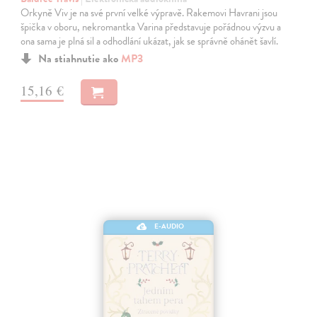
Orkyně Viv je na své první velké výpravě. Rakemovi Havrani jsou
špička v oboru, nekromantka Varina představuje pořádnou výzvu a
ona sama je plná sil a odhodlání ukázat, jak se správně ohánět šavlí.
Na stiahnutie ako
MP3
15,16 €
E-AUDIO