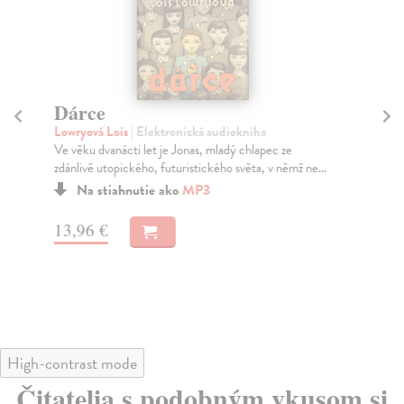
Dárce
De
Lowryová Lois
| Elektronická audiokniha
Wy
Ve věku dvanácti let je Jonas, mladý chlapec ze
„Kd
zdánlivě utopického, futuristického světa, v němž ne...
to 
Na stiahnutie ako
MP3
13,96 €
15
High-contrast mode
Čitatelia s podobným vkusom si