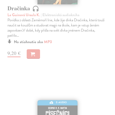
Dračinka
Le Guinová Ursula K.
| Elektronická audiokniha
Povídka z oblasti Zeměmoří Irie, kde žije dívka Dračinka, která touží
naučit se kouzlům a studovat magii na škole, kam je vstup ženám
zapovězen.V době, kdy přišla na svět dívka jménem Dračinka,
patřilo…
Na stiahnutie ako
MP3
9,20 €
E-AUDIO