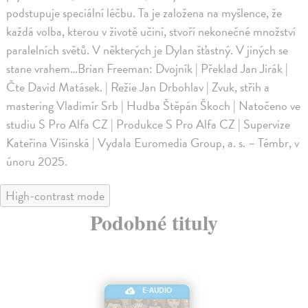
podstupuje speciální léčbu. Ta je založena na myšlence, že
každá volba, kterou v životě učiní, stvoří nekonečné množství
paralelních světů. V některých je Dylan šťastný. V jiných se
stane vrahem…Brian Freeman: Dvojník | Překlad Jan Jirák |
Čte David Matásek. | Režie Jan Drbohlav | Zvuk, střih a
mastering Vladimír Srb | Hudba Štěpán Škoch | Natočeno ve
studiu S Pro Alfa CZ | Produkce S Pro Alfa CZ | Supervize
Kateřina Višinská | Vydala Euromedia Group, a. s. – Témbr, v
únoru 2025.
High-contrast mode
Podobné tituly
E-AUDIO