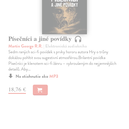
Písečníci a jiné povídky
Martin George R.R.
| Elektronická audiokniha
Sedm raných sci-fi povídek s prvky hororu autora Hry o trůny
dokážou pohltit svou sugestivní atmosférou.Brilantní povídka
Písečníci je klenotem sci-fi žánru – vybroušeným do nejjemnějších
detailů. Aby…
Na stiahnutie ako
MP3
18,76 €