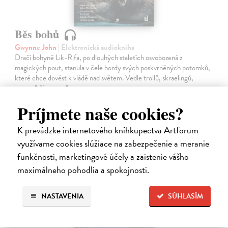
Běs bohů
Gwynne John
| Elektronická audiokniha
Dračí bohyně Lik-Rifa, po dlouhých staletích osvobozená z
magických pout, stanula v čele hordy svých poskvrněných potomků,
které chce dovést k vládě nad světem. Vedle trollů, skraelingů,
vaesenů či tennurů…
Na stiahnutie ako
MP3
Príjmete naše cookies?
19,88 €
K prevádzke internetového kníhkupectva Artforum
využívame cookies slúžiace na zabezpečenie a meranie
funkčnosti, marketingové účely a zaistenie vášho
maximálneho pohodlia a spokojnosti.
NASTAVENIA
SÚHLASÍM
E-AUDIO