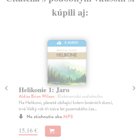
kúpili aj:
E-AUDIO
Helikonie 1: Jaro
H
d
Aldiss Brian Wilson
| Elektronická audiokniha
Na Helikonii, planetě obíhající kolem binárních sluncí,
An
trvá Velký rok tři tisíce let pozemského čas...
V š
spo
Na stiahnutie ako
MP3
15,16 €
19