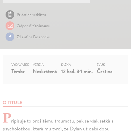
Pridať do wishlistu
Odporučiť známemu
Zdielať na Facebooku
VYDAVATEĽ
VERZIA
DĹŽKA
ZVUK
Témbr
Neskrátená
12 hod. 34 min.
Čeština
O TITULE
P
řipisuje to prožitému traumatu, pak se však setká s
psycholožkou, která mu tvrdí, že Dylan už delší dobu