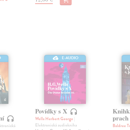
O
E-AUDIO
Povídky s X
Knihku
ní
prac
Wells Herbert George
|
Elektronická audiokniha
ektronická
Baldree T