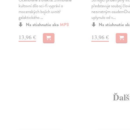
Oceňované a dvakrát zfilmované
Strhující příběh plný int
kultovní dílo sci-fi vypráví o
představuje souboj člov
mocenských bojích uvnitř
nezvratným osudemDva
galaktického ...
uplynulo od v...
Na stiahnutie ako
MP3
Na stiahnutie a
13,96 €
13,96 €
Ďalš