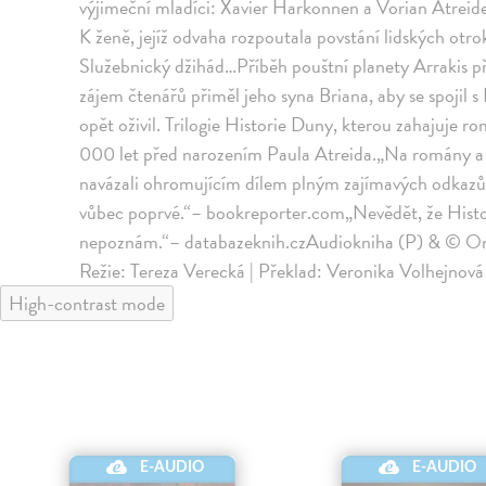
výjimeční mladíci: Xavier Harkonnen a Vorian Atreides,
K ženě, jejíž odvaha rozpoutala povstání lidských ot
Služebnický džihád…Příběh pouštní planety Arrakis p
zájem čtenářů přiměl jeho syna Briana, aby se spojil 
opět oživil. Trilogie Historie Duny, kterou zahajuje 
000 let před narozením Paula Atreida.„Na romány a 
navázali ohromujícím dílem plným zajímavých odkazů 
vůbec poprvé.“– bookreporter.com„Nevědět, že Histo
nepoznám.“– databazeknih.czAudiokniha (P) & © On
Režie: Tereza Verecká | Překlad: Veronika Volhejnová
High-contrast mode
E-AUDIO
E-AUDIO