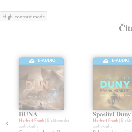
High-contrast mode
Čit
E-AUDIO
E-AUDIO
DUNA
Spasitel Duny
Herbert Frank
| Elektronická
Herbert Frank
| Elekt
audiokniha
audiokniha