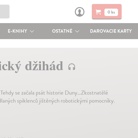
0 ks
E-KNIHY
OSTATNÉ
DAROVACIE KARTY
nický džihád
Tehdy se začala psát historie Duny…Zkostnatělé
dlaných spiklenců jištěných robotickými pomocníky.