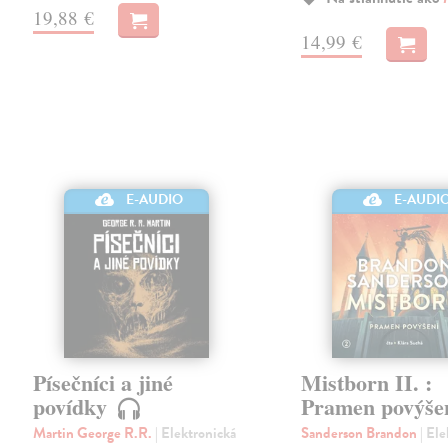
19,88 €
14,99 €
E-AUDIO
E-AUDI
Písečníci a jiné
Mistborn II. :
povídky
Pramen povýše
Martin George R.R.
| Elektronická
Sanderson Brandon
| El