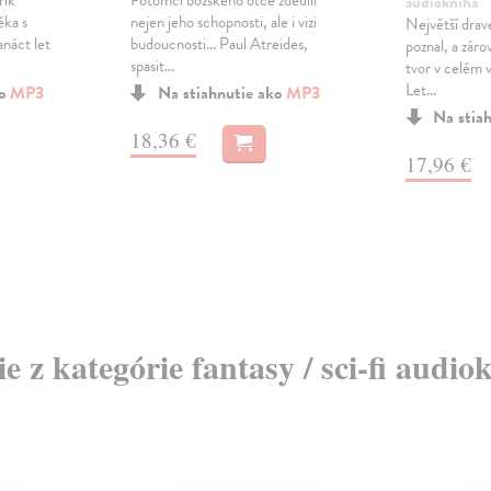
rik
Potomci božského otce zdědili
audiokniha
ěka s
nejen jeho schopnosti, ale i vizi
Největší drav
náct let
budoucnosti... Paul Atreides,
poznal, a záro
spasit...
tvor v celém 
Let...
ko
MP3
Na stiahnutie ako
MP3
Na stia
18,36 €
17,96 €
ie z kategórie fantasy / sci-fi audio