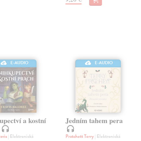
E-AUDIO
E-AUDIO
pectví a kostní
Jedním tahem pera
h
ravis
| Elektronická
Pratchett Terry
| Elektronická