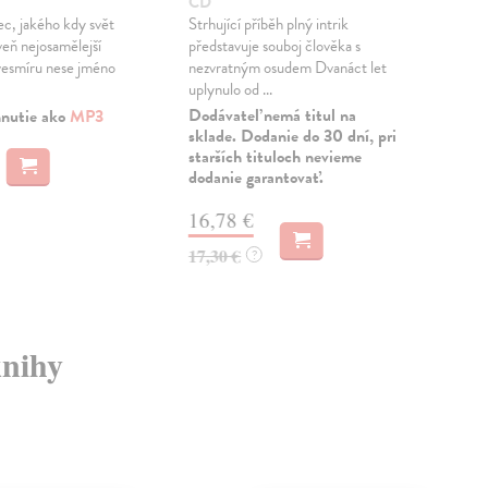
CD
CD
ec, jakého kdy svět
Strhující příběh plný intrik
Poto
veň nejosamělejší
představuje souboj člověka s
neje
vesmíru nese jméno
nezvratným osudem Dvanáct let
budo
uplynulo od ...
spasi
Dodávateľ nemá titul na
Zas
hnutie ako
MP3
sklade. Dodanie do 30 dní, pri
starších tituloch nevieme
21
dodanie garantovať.
22,
16,78 €
17,30 €
?
knihy