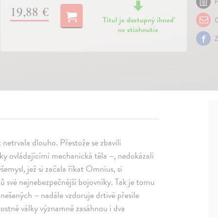
P
19,88 €
Titul je dostupný ihneď
O
na stiahnutie
Z
 netrvala dlouho. Přestože se zbavili
y ovládajícími mechanická těla –, nedokázali
emysl, jež si začala říkat Omnius, si
ů své nejnebezpečnější bojovníky. Tak je tomu
vznešených – nadále vzdoruje drtivé přesile
tostné války významně zasáhnou i dva