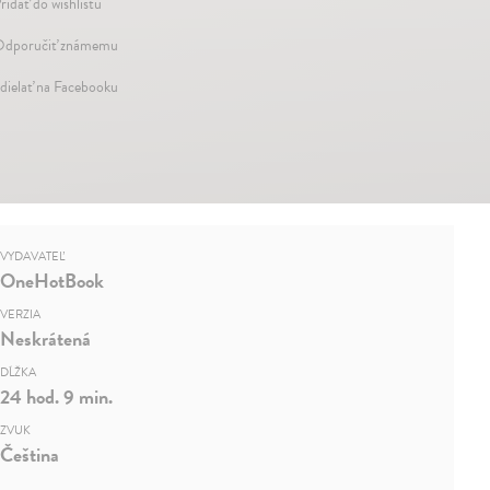
ridať do wishlistu
dporučiť známemu
dielať na Facebooku
VYDAVATEĽ
OneHotBook
VERZIA
Neskrátená
DĹŽKA
24 hod. 9 min.
ZVUK
Čeština