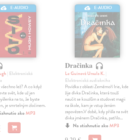
E-AUDIO
E-AUDIO
Dračinka
ugh
| Elektronická
Le Guinová Ursula K.
|
a
Elektronická audiokniha
 všechno lež? A co když
Povídka z oblasti Zeměmoří Irie, kde
vte svět, kde už jen
žije dívka Dračinka, která touží
šlenka na to, že byste
naučit se kouzlům a studovat magii
ven, je smrtelným zločinem.
na škole, kam je vstup ženám
zapovězen.V době, kdy přišla na svět
iahnutie ako
MP3
dívka jménem Dračinka, patřilo…
Na stiahnutie ako
MP3
€
9,20 €