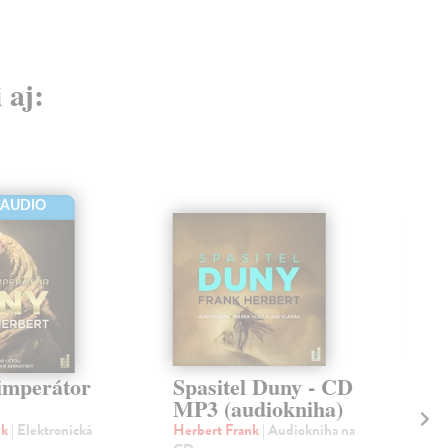
 aj:
-AUDIO
imperátor
Spasitel Duny - CD
Dě
MP3 (audiokniha)
MP
nk
| Elektronická
Herbert Frank
| Audiokniha na
Her