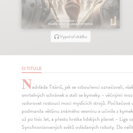
Vypočuť ukážku
O TITULE
N
advláda Titánů, jak se vzbouřenci označovali, však
smrtelných schránek a stali se kymeky – věčnými mozk
vzdorovat rostoucí moci myslících strojů. Počítačová vš
podmanila většinu známého vesmíru a učinila z kymek
už po tisíc let, a přesto hrstka lidských planet – Liga 
Synchronizovaných světů ovládaných roboty. Do nelí