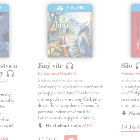
O
E-AUDIO
stva a
Jiný vítr
Silo
ty
Le Guinová Ursula K.
|
Howey H
Elektronická audiokniha
audioknih
nická
Závěrečný díl vyprávění o Zeměmoří
Co když je
propojují s předcházejícími knihami
není?!Obje
verzity
známé postavy – arcimág Ged, jeho
samotná my
rozsiahlu
družka Tenar a její dcera Tenanu. Ty
chtěli jít 
šte
pomohou radami novému králi
y.
Na st
Lebannenovi v boji proti drakům,…
oré sa
emu, ich
Na stiahnutie ako
MP3
19,16 
12,00 €
MP3