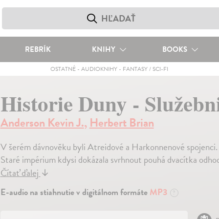
REBRÍK
KNIHY
BOOKS
OSTATNÉ
-
AUDIOKNIHY
-
FANTASY / SCI-FI
Historie Duny - Služeb
Anderson Kevin J.
,
Herbert Brian
V šerém dávnověku byli Atreidové a Harkonnenové spojenci. 
Staré impérium kdysi dokázala svrhnout pouhá dvacítka odho
Čítať ďalej
↓
E-audio na stiahnutie v digitálnom formáte
MP3
?