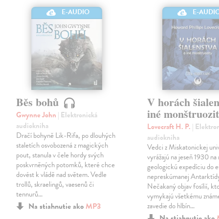
E-AUDIO
E-AUDI
Běs bohů
V horách šialen
iné monštruozi
Gwynne John
| Elektronická
audiokniha
Lovecraft H. P.
| Elektro
Dračí bohyně Lik-Rifa, po dlouhých
audiokniha
staletích osvobozená z magických
Vedci z Miskatonickej uni
pout, stanula v čele hordy svých
vyrážajú na jeseň 1930 na 
poskvrněných potomků, které chce
geologickú expedíciu do e
dovést k vládě nad světem. Vedle
nepreskúmanej Antarktíd
trollů, skraelingů, vaesenů či
Nečakaný objav fosílií, kt
tennurů…
vymykajú všetkému znám
Na stiahnutie ako
MP3
zavedie do hlbín…
Na stiahnutie ako