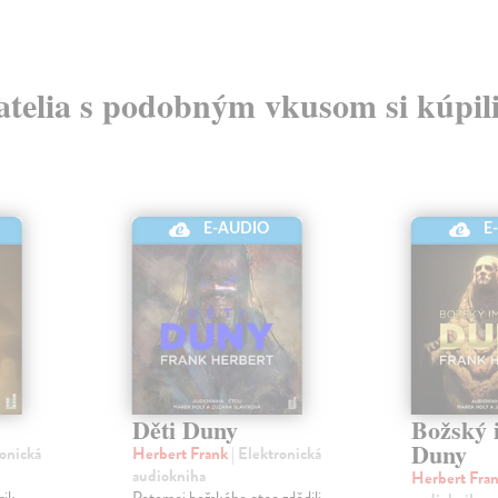
atelia s podobným vkusom si kúpili
E-AUDIO
E
Děti Duny
Božský 
Duny
ronická
Herbert Frank
| Elektronická
audiokniha
Herbert Fra