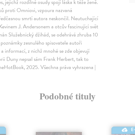
 jejichž rozdílné osudy spojí láska k téže ženě.
roků proti Omniovi, vzpoura nazvaná
ředčasnou smrtí autora neskončil. Neutuchající
s Kevinem J. Andersonem a otcův fascinující svět
román Služebnický džihád, se odehrává zhruba 10
poznámky zesnulého spisovatele autoři
a informací, z nichž mnohé se zde objevují
rii Duny nepsal sám Frank Herbert, tak to
eHotBook, 2025. Všechna práva vyhrazena |
Podobné tituly
E