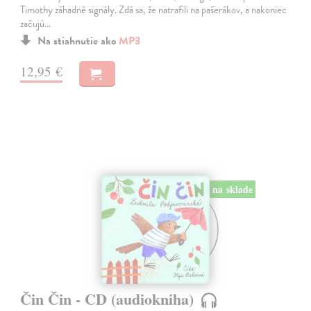
Timothy záhadné signály. Zdá sa, že natrafili na pašerákov, a nakoniec
začujú…
Na stiahnutie ako
MP3
12,95 €
na sklade
Čin Čin - CD (audiokniha)