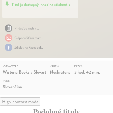
Titul je dostupný ihneď na stiahnutie
Pridať do wishlistu
Odporučiť známemu
Zdielať na Facebooku
VYDAVATEĽ
VERZIA
DĹŽKA
Wisteria Books a Slovart
Neskrátená
3 hod. 42 min.
ZVUK
Slovenčina
High-contrast mode
Podobné tituly