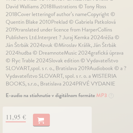
David Walliams 2018Illustrations © Tony Ross
2018Cover letteringof author’s nameCopyright ©
Quentin Blake 2010Preklad © Gabriela Patkolová
2019translated under licence from HarperCollins
Publishers Ltd.Interpret ? Juraj Kemka 2024réžia ©
Ján Štrbák 2024zvuk ©Miroslav Králik, Ján Štrbák
2024hudba © DreamnoteMusic 2024grafická úprava
© Ryc Trable 2024Slovak edition © Vydavateľstvo
SLOVART,spol. s r. o., Bratislava 2019Audiobook © a ?
Vydavateľstvo SLOVART, spol. s r. o. a WISTERIA
BOOKS, s.r.o., Bratislava 2024PRVÉ VYDANIE
E-audio na stiahnutie v digitálnom formáte
MP3
?
11,95 €