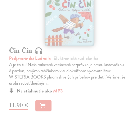
Čin Čin
Podjavorinská Ľudmila
| Elektronická audiokniha
A je to tu! Naša milovaná veršovaná rozprávka je prvou lastovičkou –
ó pardon, prvým vrabčiakom v audioknižnom vydavateľstve
WISTERIA BOOKS plnom skvelých príbehov pre deti. Veríme, že
urobí radosť dnešným…
Na stiahnutie ako
MP3
11,90 €