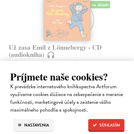
na sklade
Už zasa Emil z Lönnebergy - CD
(audiokniha)
Lindgrenová Astrid
| Audiokniha na CD
Ďalšie pokračovanie príbehov o malom šibalovi Emilovi, ktorého
Príjmete naše cookies?
huncútstva dobre poznali aj všetci Lönneberčania. Ale čo sa stalo, keď
Emil vylial ockovi na hlavu zabíjačkovú kašu, keď zlú správkyňu
K prevádzke internetového kníhkupectva Artforum
chudobinca…
Na sklade
využívame cookies slúžiace na zabezpečenie a meranie
?
funkčnosti, marketingové účely a zaistenie vášho
11,35 €
maximálneho pohodlia a spokojnosti.
11,95 €
?
NASTAVENIA
SÚHLASÍM