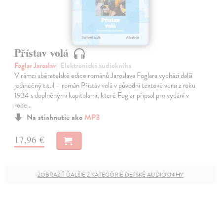
Přístav volá
Foglar Jaroslav
| Elektronická audiokniha
V rámci sběratelské edice románů Jaroslava Foglara vychází další
jedinečný titul – román Přístav volá v původní textové verzi z roku
1934 s doplněnými kapitolami, které Foglar připsal pro vydání v
roce…
Na stiahnutie ako
MP3
17,96 €
ZOBRAZIŤ ĎALŠIE Z KATEGÓRIE DETSKÉ AUDIOKNIHY