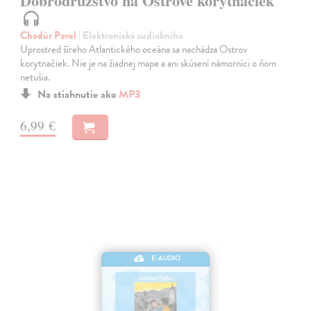
Dobrodružstvo na Ostrove korytnačiek
Chodúr Pavel
| Elektronická audiokniha
Uprostred šíreho Atlantického oceána sa nachádza Ostrov
korytnačiek. Nie je na žiadnej mape a ani skúsení námorníci o ňom
netušia.
Na stiahnutie ako
MP3
6,99 €
E-AUDIO