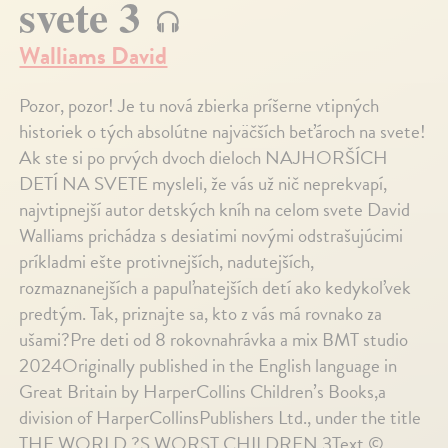
svete 3
Walliams David
Pozor, pozor! Je tu nová zbierka príšerne vtipných
historiek o tých absolútne najväčších beťároch na svete!
Ak ste si po prvých dvoch dieloch NAJHORŠÍCH
DETÍ NA SVETE mysleli, že vás už nič neprekvapí,
najvtipnejší autor detských kníh na celom svete David
Walliams prichádza s desiatimi novými odstrašujúcimi
príkladmi ešte protivnejších, nadutejších,
rozmaznanejších a papuľnatejších detí ako kedykoľvek
predtým. Tak, priznajte sa, kto z vás má rovnako za
ušami?Pre deti od 8 rokovnahrávka a mix BMT studio
2024Originally published in the English language in
Great Britain by HarperCollins Children’s Books,a
division of HarperCollinsPublishers Ltd., under the title
THE WORLD ?S WORST CHILDREN 3Text ©