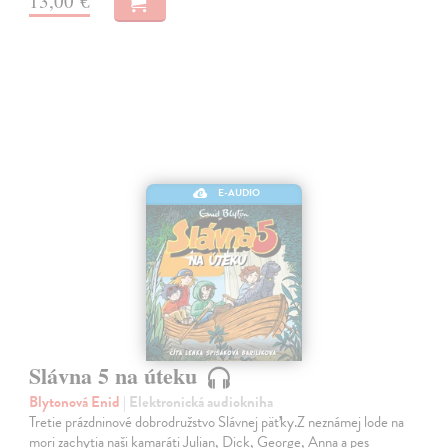
13,00 €
E-AUDIO
Slávna 5 na úteku
Blytonová Enid
| Elektronická audiokniha
Tretie prázdninové dobrodružstvo Slávnej päťky.Z neznámej lode na
mori zachytia naši kamaráti Julian, Dick, George, Anna a pes