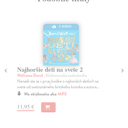
E-AUDIO
Najhoršie deti na svete 2
Na
(
Walliams David
| Elektronická audiokniha
Nenašli ste sa v prvej knižke o najhorších deťoch na
Wa
svete od svetoznámeho britského komika a autora...
Ste
Na stiahnutie ako
MP3
Na
13
11,95 €
13