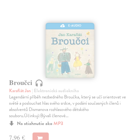
E-AUDIO
Broučci
Karafiát Jan
| Elektronická audiokniha
Legendární příběh nezbedného Broučka, který se učí orientovat ve
světě a poslouchat hlas svého srdce, v podání současných členů i
absolventů Dismanova rozhlasového dětského
souboru.Účinkují:Bývalí členové…
Na stiahnutie ako
MP3
7,96 €