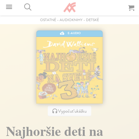
OSTATNÉ
-
AUDIOKNIHY
-
DETSKÉ
E-AUDIO
Vypočuť ukážku
Najhoršie deti na