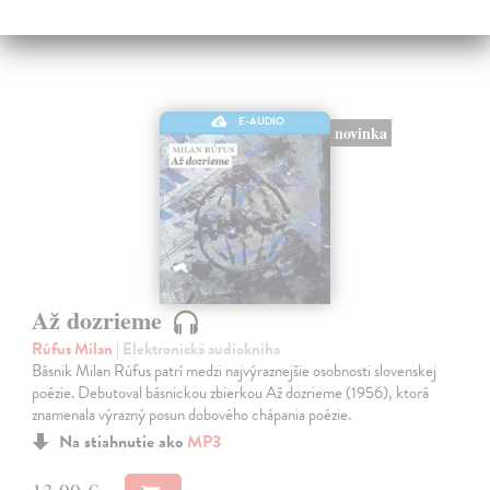
E-AUDIO
novinka
Až dozrieme
Rúfus Milan
| Elektronická audiokniha
Básnik Milan Rúfus patrí medzi najvýraznejšie osobnosti slovenskej
poézie. Debutoval básnickou zbierkou Až dozrieme (1956), ktorá
znamenala výrazný posun dobového chápania poézie.
Na stiahnutie ako
MP3