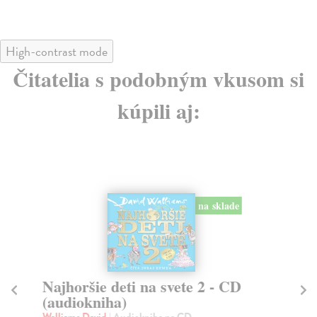
High-contrast mode
Čitatelia s podobným vkusom si
kúpili aj:
na sklade
Najhoršie deti na svete 2 - CD
Na
(audiokniha)
(