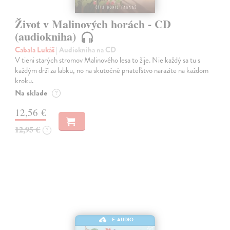
Život v Malinových horách - CD
(audiokniha)
Cabala Lukáš
| Audiokniha na CD
V tieni starých stromov Malinového lesa to žije. Nie každý sa tu s
každým drží za labku, no na skutočné priateľstvo narazíte na každom
kroku.
Na sklade
?
12,56 €
12,95 €
?
E-AUDIO