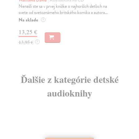
Walliams David
| Audiokniha na CD
Wa
Nenašli ste sa v prvej knižke o najhorších deťoch na
Ste
svete od svetoznámeho britského komika a autora...
Na
Na sklade
?
13
13,25 €
13
13,95 €
?
Ďalšie z kategórie detské
audioknihy