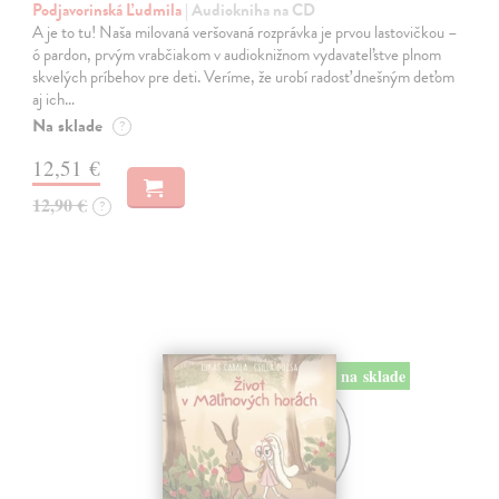
Podjavorinská Ľudmila
| Audiokniha na CD
A je to tu! Naša milovaná veršovaná rozprávka je prvou lastovičkou –
ó pardon, prvým vrabčiakom v audioknižnom vydavateľstve plnom
skvelých príbehov pre deti. Veríme, že urobí radosť dnešným deťom
aj ich…
Na sklade
?
12,51 €
12,90 €
?
na sklade