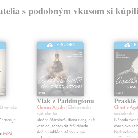
atelia s podobným vkusom si kúpili
E-AUDIO
E
Vlak z Paddingtonu
Prasklé
ektronická
Christie Agatha
| Elektronická
Christie Aga
audiokniha
audiokniha
ariana je
Slečna Marplová, dáma z anglické
Náhoda svede
vesnice, tentokrát řeší záhadu
Marplovou s 
zločinu zahlédnutého v kupé
Badcockovou,
ko
MP3