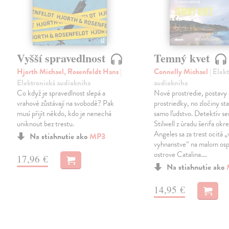
Vyšší spravedlnost
Temný kvet
Hjorth Michael, Rosenfeldt Hans
|
Connelly Michael
| Elek
Elektronická audiokniha
audiokniha
Co když je spravedlnost slepá a
Nové prostredie, postavy 
vrahové zůstávají na svobodě? Pak
prostriedky, no zločiny st
musí přijít někdo, kdo je nenechá
samo ľudstvo. Detektív se
uniknout bez trestu.
Stilwell z úradu šerifa okr
Angeles sa za trest ocitá „
Na stiahnutie ako
MP3
vyhnanstve“ na malom os
ostrove Catalina.…
17,96 €
Na stiahnutie ako
14,95 €