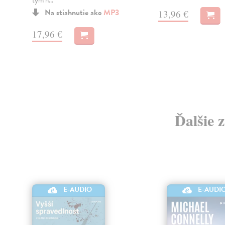
tým n...
Na stiahnutie ako
MP3
13,96 €
17,96 €
Ďalšie 
E-AUDIO
E-AUDI