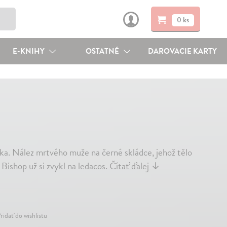
0 ks
E-KNIHY
OSTATNÉ
DAROVACIE KARTY
ráka. Nález mrtvého muže na černé skládce, jehož tělo
 Bishop už si zvykl na ledacos.
Čítať ďalej
↓
ridať do wishlistu