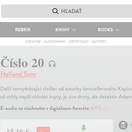
REBRÍK
KNIHY
BOOKS
OSTATNÉ
-
AUDIOKNIHY
-
DETEKTÍVKY / MYSTERY
Číslo 20
Holland Sam
Další nervydrásající thriller od autorky bestsellerového Kopí
už stihly napůl ohlodat krysy, je sice drsný, ale detektiv Adam
E-audio na stiahnutie v digitálnom formáte
MP3
?
P
15,16 €