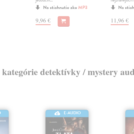
jedoucíh...
nejžhavějších 
Na stiahnutie ako
MP3
Na stia
9,96 €
11,96 €
z kategórie detektívky / mystery au
O
E-AUDIO