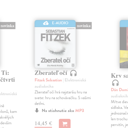
E-AUDIO
novinka
novinka
 Ti:
Zberateľ očí
Krv s
čtvrti
Fitzek Sebastian
| Elektronická
audiokniha
Dán Dom
Zberateľ očí hrá najstaršiu hru na
lektronická
audioknih
svete: hru na schovávačku. S vašimi
Mŕtve diev
deťmi.
íně
sídliska. 
Na stiahnutie ako
MP3
ilonů, kam
jednoznačn
 skvělých
len trochu
14,45 €
edevším
pervitín, j