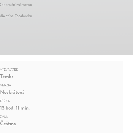
dporučiť známemu
dielať na Facebooku
VYDAVATEĽ
Témbr
VERZIA
Neskrátená
DĹŽKA
13 hod. 11 min.
ZVUK
Čeština