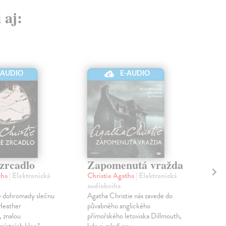
 aj:
-AUDIO
E-AUDIO
 zrcadlo
Zapomenutá vražda
Oz
vr
tha
| Elektronická
Christie Agatha
| Elektronická
(a
audiokniha
 dohromady slečnu
Agatha Christie nás zavede do
Chr
Heather
půvabného anglického
CD
 znalou
přímořského letoviska Dillmouth,
Agat