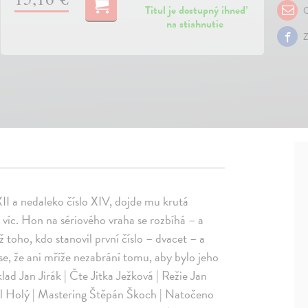
Titul je dostupný ihneď
O
na stiahnutie
Z
XII a nedaleko číslo XIV, dojde mu krutá
 víc. Hon na sériového vraha se rozbíhá – a
 toho, kdo stanovil první číslo – dvacet – a
á se, že ani mříže nezabrání tomu, aby bylo jeho
d Jan Jirák | Čte Jitka Ježková | Režie Jan
el Holý | Mastering Štěpán Škoch | Natočeno