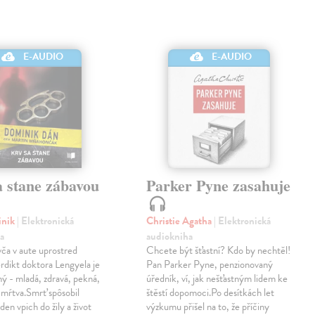
E-AUDIO
E-AUDIO
a stane zábavou
Parker Pyne zasahuje
inik
| Elektronická
Christie Agatha
| Elektronická
a
audiokniha
ča v aute uprostred
Chcete být šťastní? Kdo by nechtěl!
Verdikt doktora Lengyela je
Pan Parker Pyne, penzionovaný
ý - mladá, zdravá, pekná,
úředník, ví, jak nešťastným lidem ke
 mŕtva.Smrť spôsobil
štěstí dopomoci.Po desítkách let
eden vpich do žily a život
výzkumu přišel na to, že příčiny