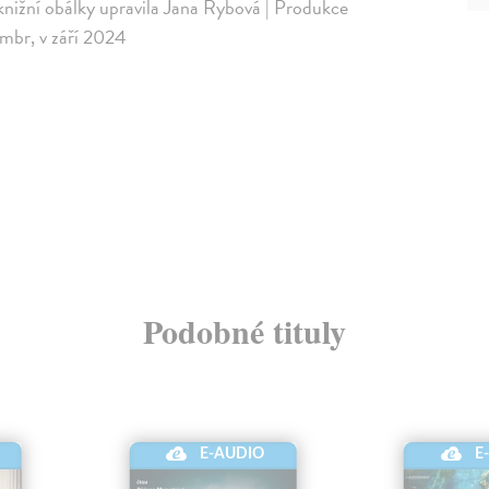
e knižní obálky upravila Jana Rybová | Produkce
émbr, v září 2024
Podobné tituly
E-AUDIO
E