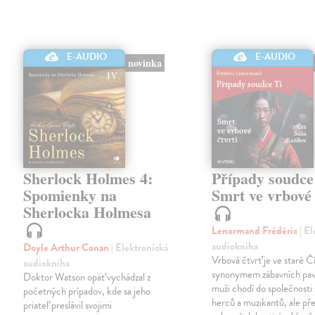
E-AUDIO
E-AUDIO
novinka
Sherlock Holmes 4:
Případy soudce
Spomienky na
Smrt ve vrbové 
Sherlocka Holmesa
Lenormand Frédéric
| E
audiokniha
Doyle Arthur Conan
| Elektronická
Vrbová čtvrť je ve staré Č
audiokniha
synonymem zábavních pav
Doktor Watson opäť vychádzal z
muži chodí do společnosti
početných prípadov, kde sa jeho
herců a muzikantů, ale př
priateľ preslávil svojimi