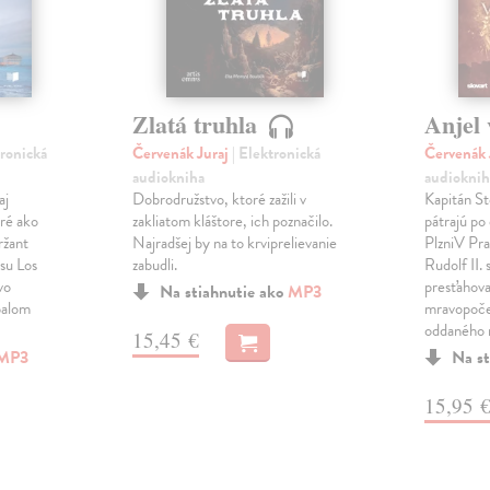
Zlatá truhla
Anjel 
tronická
Červenák Juraj
| Elektronická
Červenák 
audiokniha
audioknih
aj
Dobrodružstvo, ktoré zažili v
Kapitán St
aré ako
zakliatom kláštore, ich poznačilo.
pátrajú po
ržant
Najradšej by na to krviprelievanie
PlzniV Pra
esu Los
zabudli.
Rudolf II.
vo
presťahova
Na stiahnutie ako
MP3
palom
mravopoče
oddaného
15,45 €
MP3
Na st
15,95 