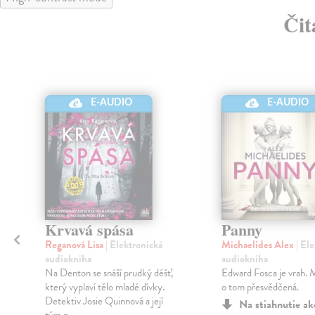
Čit
E-AUDIO
E-AUDIO
Krvavá spása
Panny
Reganová Lisa
| Elektronická
Michaelides Alex
| El
audiokniha
audiokniha
Na Denton se snáší prudký déšť,
Edward Fosca je vrah. M
který vyplaví tělo mladé dívky.
o tom přesvědčená.
Detektiv Josie Quinnová a její
Na stiahnutie a