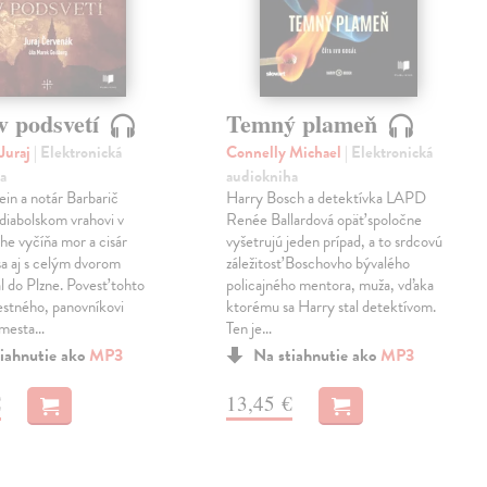
v podsvetí
Temný plameň
Juraj
| Elektronická
Connelly Michael
| Elektronická
a
audiokniha
ein a notár Barbarič
Harry Bosch a detektívka LAPD
 diabolskom vrahovi v
Renée Ballardová opäť spoločne
he vyčíňa mor a cisár
vyšetrujú jeden prípad, a to srdcovú
 sa aj s celým dvorom
záležitosť Boschovho bývalého
l do Plzne. Povesť tohto
policajného mentora, muža, vďaka
stného, panovníkovi
ktorému sa Harry stal detektívom.
 mesta…
Ten je…
iahnutie ako
MP3
Na stiahnutie ako
MP3
€
13,45 €