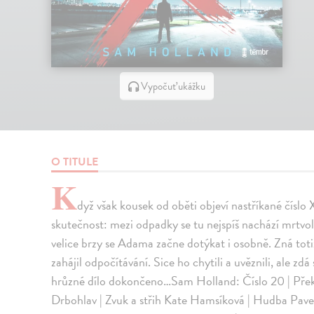
Vypočuť ukážku
O TITULE
K
dyž však kousek od oběti objeví nastříkané číslo 
skutečnost: mezi odpadky se tu nejspíš nachází mrtvol
velice brzy se Adama začne dotýkat i osobně. Zná totiž
zahájil odpočítávání. Sice ho chytili a uvěznili, ale zd
hrůzné dílo dokončeno…Sam Holland: Číslo 20 | Překla
Drbohlav | Zvuk a střih Kate Hamsíková | Hudba Pav