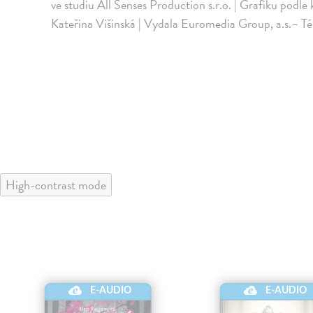
ve studiu All Senses Production s.r.o. | Grafiku podl
Kateřina Višinská | Vydala Euromedia Group, a.s.– T
High-contrast mode
E-AUDIO
E-AUDIO