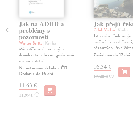
Jak na ADHD a
Jak přejít řek
problémy s
Cílek Václav
| Kniha
pozorností
Tato kniha představuje n
uvažování o společnosti,
Winter Britta
| Kniha
nás samých. První část s
Má potíže naučit se novým
Zasielame do 12 dní
dovednostem. Je neorganizované
a nesamostatné.
16,34 €
Na externom sklade v ČR.
Dodanie do 16 dní
17,20 €
?
11,63 €
11,99 €
?