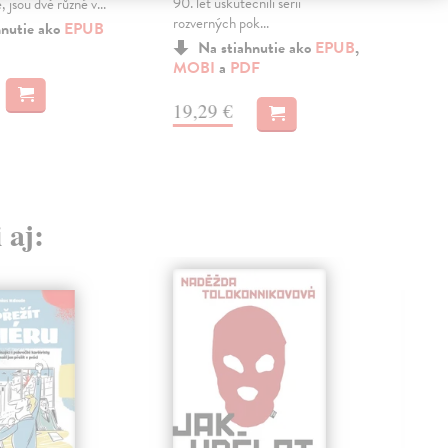
90. let uskutečnili sérii
 jsou dvě různé v...
pří
rozverných pok...
snah
hnutie ako
EPUB
Na stiahnutie ako
EPUB
,
MOBI
a
PDF
MO
19,29 €
15
 aj: