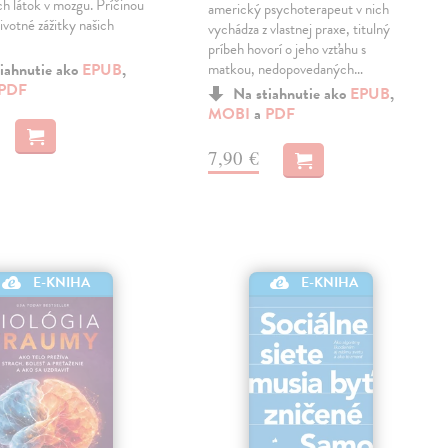
h látok v mozgu. Príčinou
americký psychoterapeut v nich
ivotné zážitky našich
vychádza z vlastnej praxe, titulný
príbeh hovorí o jeho vzťahu s
iahnutie ako
EPUB
,
matkou, nedopovedaných…
PDF
Na stiahnutie ako
EPUB
,
MOBI
a
PDF
7,90 €
E-KNIHA
E-KNIHA