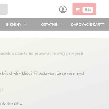
0 ks
E-KNIHY
OSTATNÉ
DAROVACIE KARTY
ozek a naučte ho pracovat ve svůj prospěch
ýt chvíli v klidu? Připadá vám, že se vaše mysl
?
ridať do wishlistu