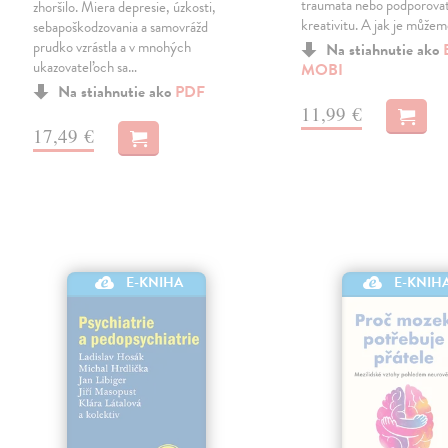
traumata nebo podporovat
zhoršilo. Miera depresie, úzkosti,
kreativitu. A jak je může
sebapoškodzovania a samovrážd
prudko vzrástla a v mnohých
Na stiahnutie ako
ukazovateľoch sa…
MOBI
Na stiahnutie ako
PDF
11,99 €
17,49 €
E-KNIH
E-KNIHA