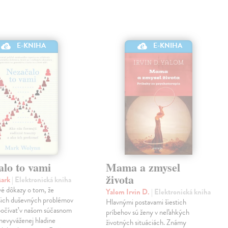
E-KNIHA
E-KNIHA
alo to vami
Mama a zmysel
života
Mark
| Elektronická kniha
é dôkazy o tom, že
Yalom Irvin D.
| Elektronická kniha
šich duševných problémov
Hlavnými postavami šiestich
počívať v našom súčasnom
príbehov sú ženy v neľahkých
v nevyváženej hladine
životných situáciách. Známy