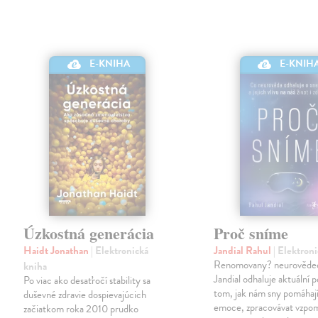
E-KNIHA
E-KNIH
Úzkostná generácia
Proč sníme
Haidt Jonathan
| Elektronická
Jandial Rahul
| Elektron
Renomovany? neurověde
kniha
Jandial odhaluje aktuální 
Po viac ako desaťročí stability sa
tom, jak nám sny pomáhají
duševné zdravie dospievajúcich
emoce, zpracovávat vzpo
začiatkom roka 2010 prudko