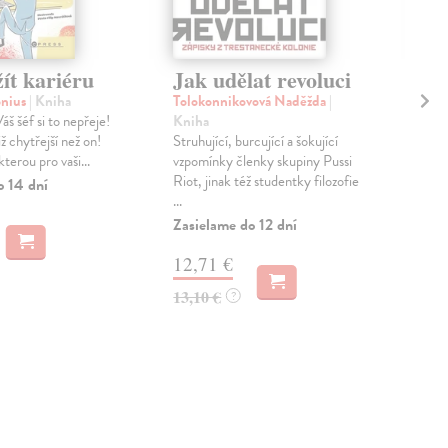
ít kariéru
Jak udělat revoluci
Ja
onius
| Kniha
Tolokonnikovová Naděžda
|
kol
š šéf si to nepřeje!
Kniha
Výbe
iž chytřejší než on!
Struhující, burcující a šokující
repo
kterou pro vaši...
vzpomínky členky skupiny Pussi
Brit
Riot, jinak též studentky filozofie
o 14 dní
Zas
...
17
Zasielame do 12 dní
18,
12,71 €
13,10 €
?