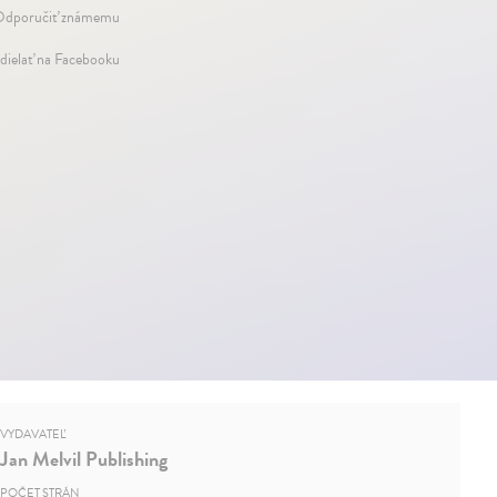
dporučiť známemu
dielať na Facebooku
VYDAVATEĽ
Jan Melvil Publishing
POČET STRÁN