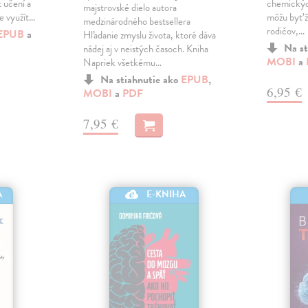
 učení a
chemickýc
majstrovské dielo autora
me využít…
môžu byť ž
medzinárodného bestsellera
rodičov,…
EPUB
a
Hľadanie zmyslu života, ktoré dáva
Na st
nádej aj v neistých časoch. Kniha
MOBI
a
Napriek všetkému…
Na stiahnutie ako
EPUB
,
6,95 €
MOBI
a
PDF
7,95 €
A
E-KNIHA