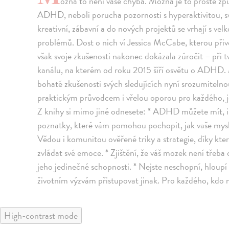
ožná to není vaše chyba. Možná je to prostě zp
ADHD, neboli porucha pozornosti s hyperaktivitou, sv
kreativní, zábavní a do nových projektů se vrhají s ve
problémů. Dost o nich ví Jessica McCabe, kterou přive
však svoje zkušenosti nakonec dokázala zúročit – př
kanálu, na kterém od roku 2015 šíří osvětu o ADHD.
bohaté zkušenosti svých sledujících nyní srozumitelnou
praktickým průvodcem i vřelou oporou pro každého, j
Z knihy si mimo jiné odnesete: * ADHD můžete mít, i
poznatky, které vám pomohou pochopit, jak vaše mysl f
Vědou i komunitou ověřené triky a strategie, díky kter
zvládat své emoce. * Zjištění, že váš mozek není třeba 
jeho jedinečné schopnosti. * Nejste neschopní, hloupí n
životním výzvám přistupovat jinak. Pro každého, 
High-contrast mode