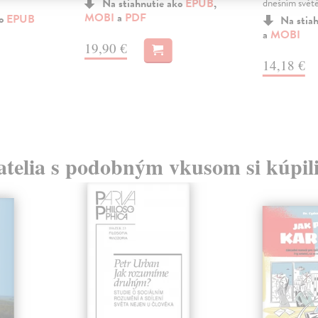
Na stiahnutie ako
EPUB
,
dnešním světě,
MOBI
a
PDF
ko
EPUB
Na stia
a
MOBI
19,90 €
14,18 €
atelia s podobným vkusom si kúpili