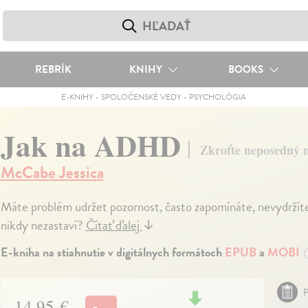
REBRÍK
KNIHY
BOOKS
E-KNIHY
-
SPOLOČENSKÉ VEDY
-
PSYCHOLÓGIA
Jak na ADHD
Zkroťte neposedný m
McCabe Jessica
Máte problém udržet pozornost, často zapomínáte, nevydržíte b
nikdy nezastaví?
Čítať ďalej
↓
E-kniha na stiahnutie v digitálnych formátoch
EPUB
a
MOBI
P
14,95 €