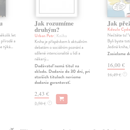
u
Jak rozumíme
Jak přež
druhým?
Kdoule Cyd
ěkolik let
Nečtěte to! Vá
Urban Petr
| Kniha
 přírodě a
Byli byste tot
Kniha je příspěvkem k aktuálním
e týká...
Jediná kniha, 
debatám o sociálním poznání a
sdílené intencionalitě u lidí a
Zasielame d
někerý...
16,00 €
Dodávateľ nemá titul na
sklade. Dodanie do 30 dní, pri
16,49 €
?
starších tituloch nevieme
dodanie garantovať.
2,43 €
2,50 €
?