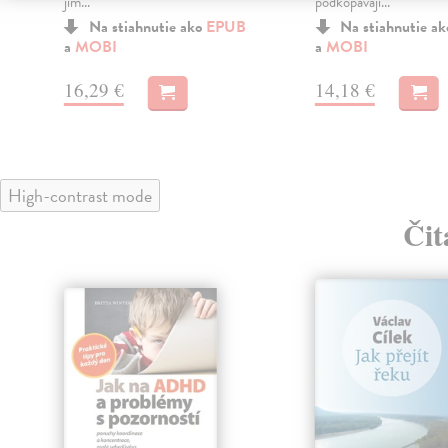
jim...
podkopávají...
Na stiahnutie ako
EPUB
Na stiahnutie a
a
MOBI
a
MOBI
16,29 €
14,18 €
High-contrast mode
Čit