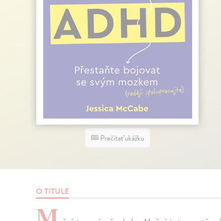
Prečítať ukážku
O TITULE
M