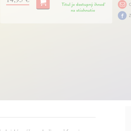
Titul je dostupný ihneď
O
na stiahnutie
Z