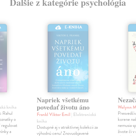
Ďalšie z kategórie psychológia
E-KNIHA
A
Napriek všetkému
Nezač
povedať životu áno
ická kniha
Wolynn 
c Rahul
Presvedčiv
Frankl Viktor Emil
| Elektronická
poznatky o
korene na
kniha
 regulovat
nemusia s
Dostupné aj v atraktívnej kolekcii za
mínky a
živote či 
výhodnú cenu! Znovuobjavené