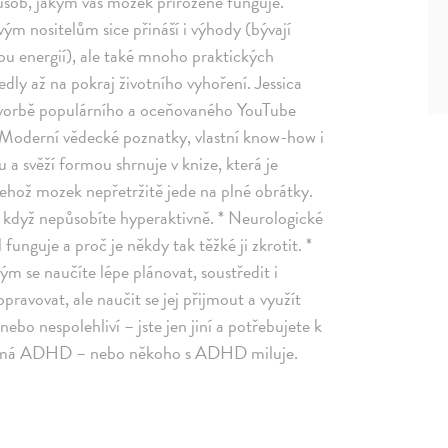
ůsob, jakým váš mozek přirozeně funguje.
ým nositelům sice přináší i výhody (bývají
lkou energií), ale také mnoho praktických
dly až na pokraj životního vyhoření. Jessica
i tvorbě populárního a oceňovaného YouTube
 Moderní vědecké poznatky, vlastní know-how i
 a svěží formou shrnuje v knize, která je
ehož mozek nepřetržitě jede na plné obrátky.
 když nepůsobíte hyperaktivně. * Neurologické
unguje a proč je někdy tak těžké ji zkrotit. *
ým se naučíte lépe plánovat, soustředit i
opravovat, ale naučit se jej přijmout a využít
ebo nespolehliví – jste jen jiní a potřebujete k
kdo má ADHD – nebo někoho s ADHD miluje.