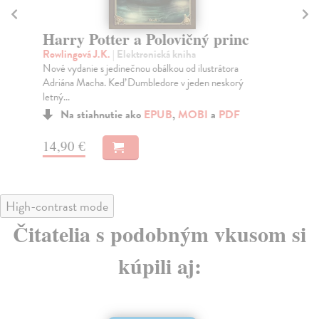
Harry Potter a Polovičný princ
N
Rowlingová J.K.
| Elektronická kniha
Šte
Nové vydanie s jedinečnou obálkou od ilustrátora
Kik
Adriána Macha. Keď Dumbledore v jeden neskorý
mil
letný...
Na stiahnutie ako
EPUB
,
MOBI
a
PDF
10
14,90 €
High-contrast mode
Čitatelia s podobným vkusom si
kúpili aj: