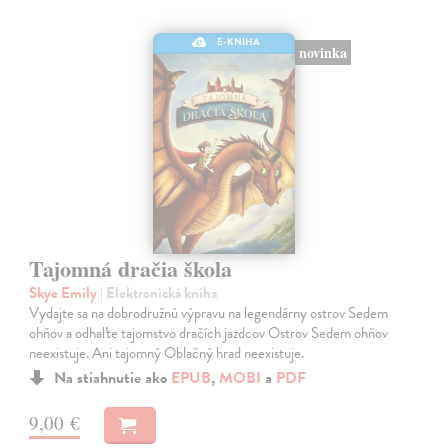
E-KNIHA
novinka
Tajomná dračia škola
Skye Emily
| Elektronická kniha
Vydajte sa na dobrodružnú výpravu na legendárny ostrov Sedem
ohňov a odhaľte tajomstvo dračích jazdcov Ostrov Sedem ohňov
neexistuje. Ani tajomný Oblačný hrad neexistuje.
Na stiahnutie ako
EPUB
,
MOBI
a
PDF
9,00 €