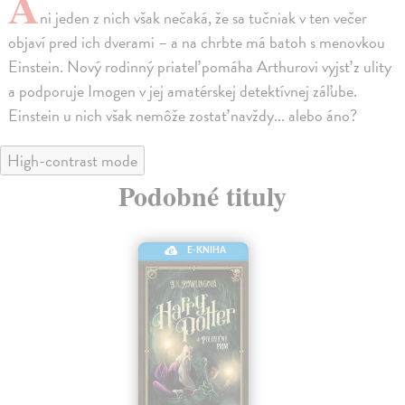
A
ni jeden z nich však nečaká, že sa tučniak v ten večer
objaví pred ich dverami – a na chrbte má batoh s menovkou
Einstein. Nový rodinný priateľ pomáha Arthurovi vyjsť z ulity
a podporuje Imogen v jej amatérskej detektívnej záľube.
Einstein u nich však nemôže zostať navždy... alebo áno?
High-contrast mode
Podobné tituly
E-KNIHA