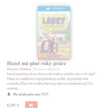
E-KNIHA
Hazel má plné ruky práce
Fairbairn Nathan
| Elektronická kniha
Letné prázdniny sú za rohom a dievčatá sa už tešia, ako si ich užijú!
Hazel sa s nadšením chopí príležitosti a sľúbi, že postrážia dve
mačiatka. Dom ich nového klienta je dokonca bezbariérový! No
ostatné…
Na stiahnutie ako
PDF
6,99 €