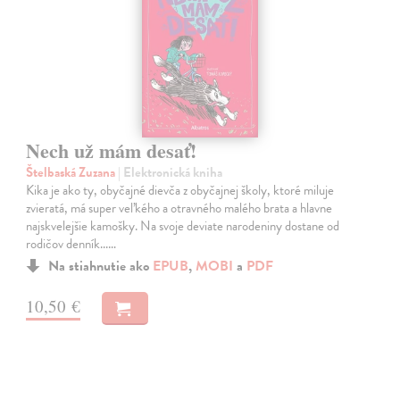
Nech už mám desať!
Štelbaská Zuzana
| Elektronická kniha
Kika je ako ty, obyčajné dievča z obyčajnej školy, ktoré miluje
zvieratá, má super veľkého a otravného malého brata a hlavne
najskvelejšie kamošky. Na svoje deviate narodeniny dostane od
rodičov denník...…
Na stiahnutie ako
EPUB
,
MOBI
a
PDF
10,50 €