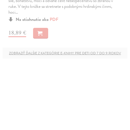
sile, bohatstvu, moci a odvahe čeliť nebezpečenstvu so zbraňou v
ruke. V tejto knižke sa stretnete s podobnými hrdinskými činmi,
hoci…
Na stiahnutie ako
PDF
18,89 €
ZOBRAZIŤ ĎALŠIE Z KATEGÓRIE E-KNIHY PRE DETI OD 7 DO 9 ROKOV