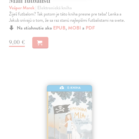
Malí futbalisti
Vešper Marek
| Elektronická kniha
Žiješ futbalom? Tak potom je táto kniha presne pre teba! Lenka a
Jakub snívajú o tom, že sa raz stanú najlepšími futbalistami na svete.
Na stiahnutie ako
EPUB
,
MOBI
a
PDF
9,00 €
E-KNIHA