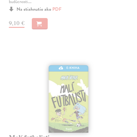
budúcnosti.…
Na stiahnutie ako
PDF
9,10 €
E-KNIHA