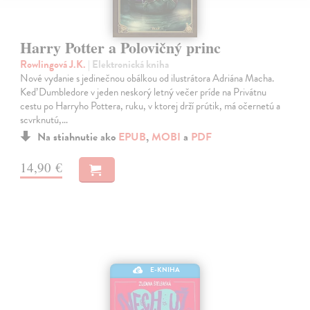
Harry Potter a Polovičný princ
Rowlingová J.K.
| Elektronická kniha
Nové vydanie s jedinečnou obálkou od ilustrátora Adriána Macha.
Keď Dumbledore v jeden neskorý letný večer príde na Privátnu
cestu po Harryho Pottera, ruku, v ktorej drží prútik, má očernetú a
scvrknutú,…
Na stiahnutie ako
EPUB
,
MOBI
a
PDF
14,90 €
E-KNIHA