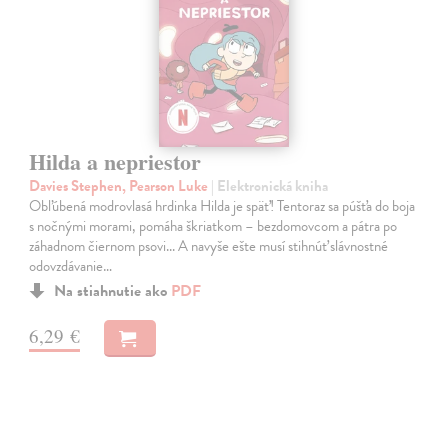
Hilda a nepriestor
Davies Stephen, Pearson Luke
| Elektronická kniha
Obľúbená modrovlasá hrdinka Hilda je späť! Tentoraz sa púšťa do boja
s nočnými morami, pomáha škriatkom – bezdomovcom a pátra po
záhadnom čiernom psovi... A navyše ešte musí stihnúť slávnostné
odovzdávanie…
Na stiahnutie ako
PDF
6,29 €