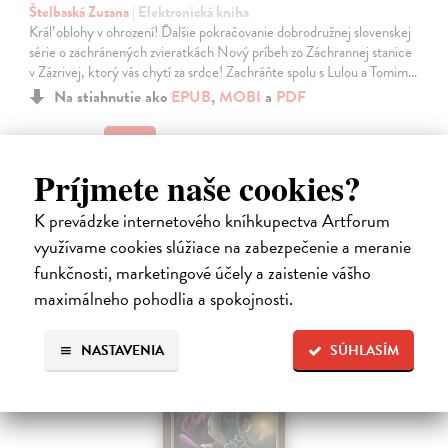
Štelbaská Zuzana
| Elektronická kniha
Kráľ oblohy v ohrození! Ďalšie pokračovanie dobrodružnej slovenskej
série o zachránených zvieratkách Nový príbeh zo Záchrannej stanice
v Zázrivej, ktorý vás chytí za srdce! Zachráňte spolu s Lulou a Tomim…
Na stiahnutie ako
EPUB
,
MOBI
a
PDF
8,10 €
Príjmete naše cookies?
K prevádzke internetového kníhkupectva Artforum
využívame cookies slúžiace na zabezpečenie a meranie
funkčnosti, marketingové účely a zaistenie vášho
E-KNIHA
maximálneho pohodlia a spokojnosti.
NASTAVENIA
SÚHLASÍM