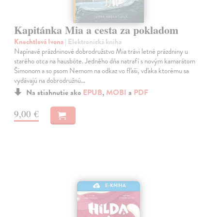
Kapitánka Mia a cesta za pokladom
Knechtlová Ivona
| Elektronická kniha
Napínavé prázdninové dobrodružstvo Mia trávi letné prázdniny u
starého otca na hausbóte. Jedného dňa natrafí s novým kamarátom
Šimonom a so psom Nemom na odkaz vo fľaši, vďaka ktorému sa
vydávajú na dobrodružnú…
Na stiahnutie ako
EPUB
,
MOBI
a
PDF
9,00 €
E-KNIHA