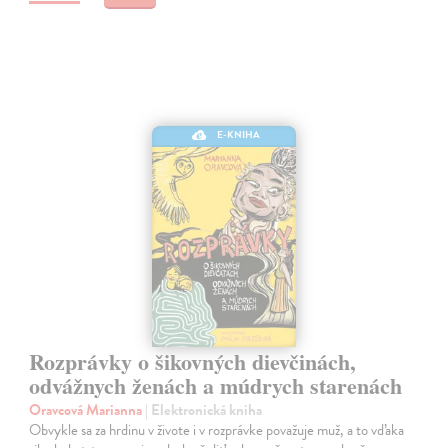
E-KNIHA
Rozprávky o šikovných dievčinách,
odvážnych ženách a múdrych starenách
Oravcová Marianna
| Elektronická kniha
Obvykle sa za hrdinu v živote i v rozprávke považuje muž, a to vďaka