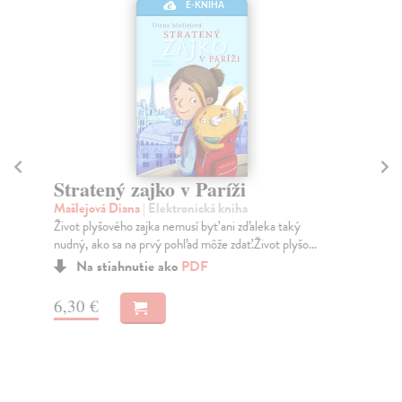
E-KNIHA
Stratený zajko v Paríži
O
Mašlejová Diana
| Elektronická kniha
Hor
Život plyšového zajka nemusí byť ani zďaleka taký
Naj
nudný, ako sa na prvý pohľad môže zdať.Život plyšo...
mes
Na stiahnutie ako
PDF
6,30 €
4,