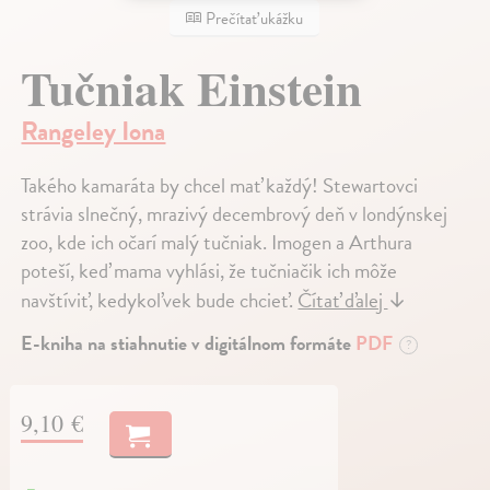
Prečítať ukážku
Tučniak Einstein
Rangeley Iona
Takého kamaráta by chcel mať každý! Stewartovci
strávia slnečný, mrazivý decembrový deň v londýnskej
zoo, kde ich očarí malý tučniak. Imogen a Arthura
poteší, keď mama vyhlási, že tučniačik ich môže
navštíviť, kedykoľvek bude chcieť.
Čítať ďalej
↓
E-kniha na stiahnutie v digitálnom formáte
PDF
?
9,10 €