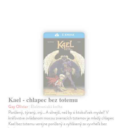
E-KNIHA
Kael - chlapec bez totemu
Gay Olivier
| Elektronická kniha
Ponížený, týraný, iný... A silnejší, než by si ktokoľvek myslel! V
kráľovstve ovládanom mocou zvieracích totemov je mladý chlapec
Kael bez totemu verejne ponížený a vyhlásený za vyvrheľa bez