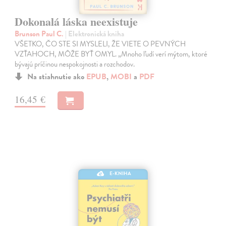
Dokonalá láska neexistuje
Brunson Paul C.
| Elektronická kniha
VŠETKO, ČO STE SI MYSLELI, ŽE VIETE O PEVNÝCH
VZŤAHOCH, MÔŽE BYŤ OMYL. „Mnoho ľudí verí mýtom, ktoré
bývajú príčinou nespokojnosti a rozchodov.
Na stiahnutie ako
EPUB
,
MOBI
a
PDF
16,45 €
E-KNIHA