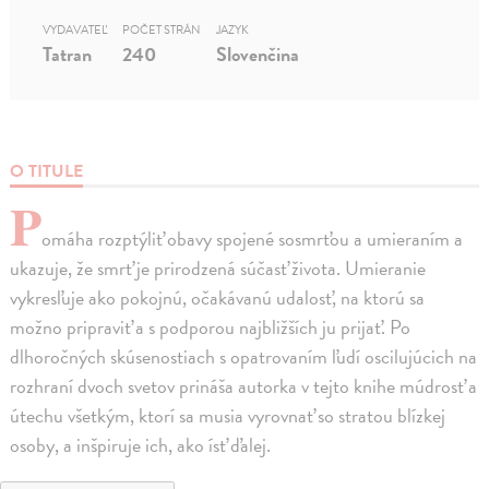
VYDAVATEĽ
POČET STRÁN
JAZYK
Tatran
240
Slovenčina
O TITULE
P
omáha rozptýliť obavy spojené sosmrťou a umieraním a
ukazuje, že smrť je prirodzená súčasť života. Umieranie
vykresľuje ako pokojnú, očakávanú udalosť, na ktorú sa
možno pripraviť a s podporou najbližších ju prijať. Po
dlhoročných skúsenostiach s opatrovaním ľudí oscilujúcich na
rozhraní dvoch svetov prináša autorka v tejto knihe múdrosť a
útechu všetkým, ktorí sa musia vyrovnať so stratou blízkej
osoby, a inšpiruje ich, ako ísť ďalej.