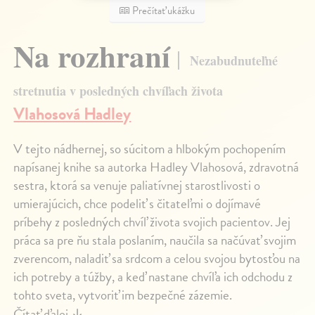
Prečítať ukážku
Na rozhraní
Nezabudnuteľné
stretnutia v posledných chvíľach života
Vlahosová Hadley
V tejto nádhernej, so súcitom a hlbokým pochopením
napísanej knihe sa autorka Hadley Vlahosová, zdravotná
sestra, ktorá sa venuje paliatívnej starostlivosti o
umierajúcich, chce podeliť s čitateľmi o dojímavé
príbehy z posledných chvíľ života svojich pacientov. Jej
práca sa pre ňu stala poslaním, naučila sa načúvať svojim
zverencom, naladiť sa srdcom a celou svojou bytosťou na
ich potreby a túžby, a keď nastane chvíľa ich odchodu z
tohto sveta, vytvoriť im bezpečné zázemie.
Čítať ďalej
↓