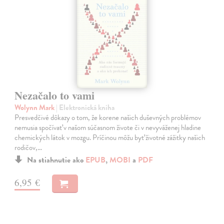
Nezačalo to vami
Wolynn Mark
| Elektronická kniha
Presvedčivé dôkazy o tom, že korene našich duševných problémov
nemusia spočívať v našom súčasnom živote či v nevyváženej hladine
chemických látok v mozgu. Príčinou môžu byť životné zážitky našich
rodičov,…
Na stiahnutie ako
EPUB
,
MOBI
a
PDF
6,95 €