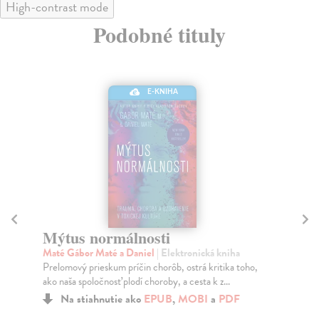
High-contrast mode
Podobné tituly
E-KNIHA
Mýtus normálnosti
Vo
Maté Gábor Maté a Daniel
| Elektronická kniha
Ha
Prelomový prieskum príčin chorôb, ostrá kritika toho,
Nie
ako naša spoločnosť plodí choroby, a cesta k z...
ten
Na stiahnutie ako
EPUB
,
MOBI
a
PDF