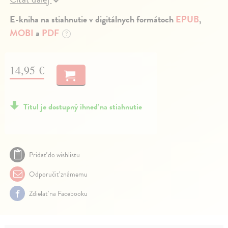
E-kniha na stiahnutie v digitálnych formátoch
EPUB
,
MOBI
a
PDF
?
14,95 €
Titul je dostupný ihneď na stiahnutie
Pridať do wishlistu
Odporučiť známemu
Zdielať na Facebooku