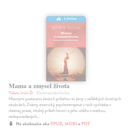
E-KNIHA
Mama a zmysel života
Yalom Irvin D.
| Elektronická kniha
Hlavnými postavami šiestich príbehov sú ženy v neľahkých životných
situáciách. Známy americký psychoterapeut v nich vychádza z
vlastnej praxe, titulný príbeh hovorí o jeho vzťahu s matkou,
nedopovedaných…
Na stiahnutie ako
EPUB
,
MOBI
a
PDF