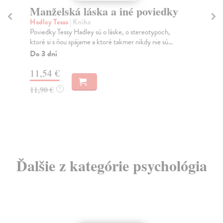
ky
Morálna revolúcia
Bregman Rutger
| Kniha
Renomovaný holandský historik a autor bestsellerov
.
Ľudskosť a Utópia pre realistov Rutger Bregman sa...
Na sklade
?
10,36 €
10,90 €
?
Ďalšie z kategórie psychológia