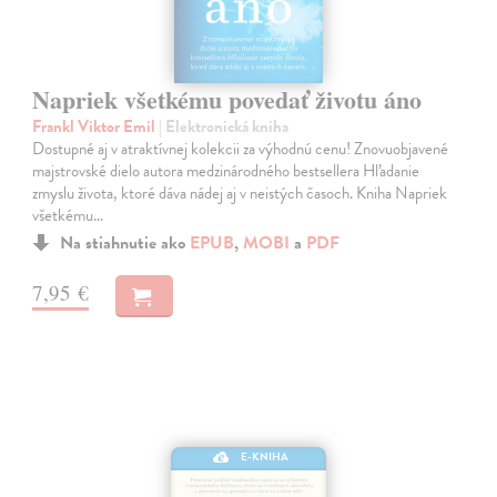
Napriek všetkému povedať životu áno
Frankl Viktor Emil
| Elektronická kniha
Dostupné aj v atraktívnej kolekcii za výhodnú cenu! Znovuobjavené
majstrovské dielo autora medzinárodného bestsellera Hľadanie
zmyslu života, ktoré dáva nádej aj v neistých časoch. Kniha Napriek
všetkému…
Na stiahnutie ako
EPUB
,
MOBI
a
PDF
7,95 €
E-KNIHA