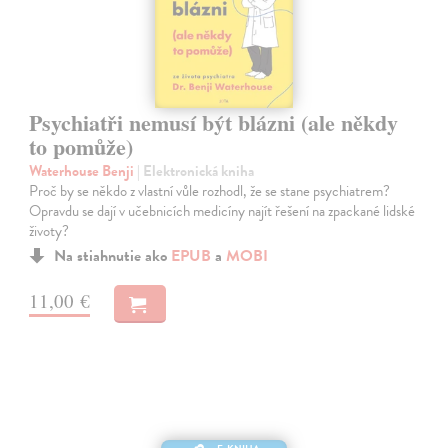
Psychiatři nemusí být blázni (ale někdy
to pomůže)
Waterhouse Benji
| Elektronická kniha
Proč by se někdo z vlastní vůle rozhodl, že se stane psychiatrem?
Opravdu se dají v učebnicích medicíny najít řešení na zpackané lidské
životy?
Na stiahnutie ako
EPUB
a
MOBI
11,00 €