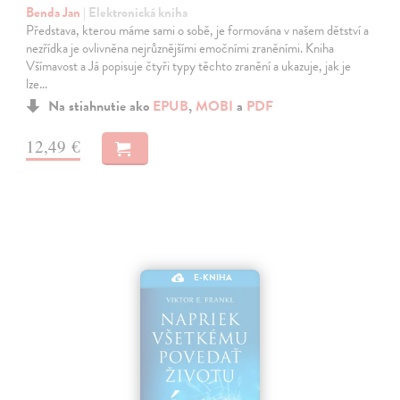
Benda Jan
| Elektronická kniha
Představa, kterou máme sami o sobě, je formována v našem dětství a
nezřídka je ovlivněna nejrůznějšími emočními zraněními. Kniha
Všímavost a Já popisuje čtyři typy těchto zranění a ukazuje, jak je
lze…
Na stiahnutie ako
EPUB
,
MOBI
a
PDF
12,49 €
E-KNIHA