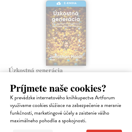
E-KNIHA
Úzkostná generácia
Haidt Jonathan
| Elektronická kniha
Po viac ako desaťročí stability sa duševné zdravie dospievajúcich
Príjmete naše cookies?
začiatkom roka 2010 prudko zhoršilo. Miera depresie, úzkosti,
sebapoškodzovania a samovrážd prudko vzrástla a v mnohých
K prevádzke internetového kníhkupectva Artforum
ukazovateľoch sa…
využívame cookies slúžiace na zabezpečenie a meranie
Na stiahnutie ako
PDF
funkčnosti, marketingové účely a zaistenie vášho
maximálneho pohodlia a spokojnosti.
17,49 €