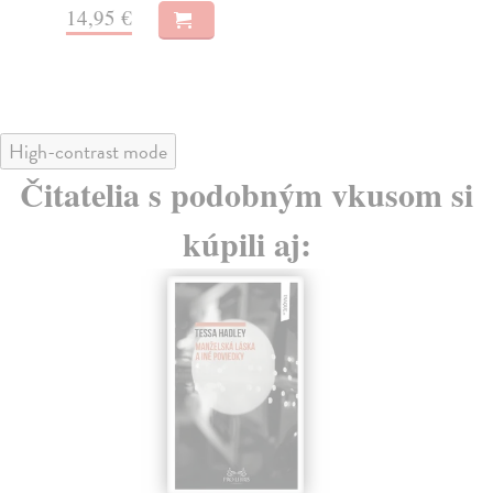
14,95 €
18
High-contrast mode
Čitatelia s podobným vkusom si
kúpili aj:
na sklade