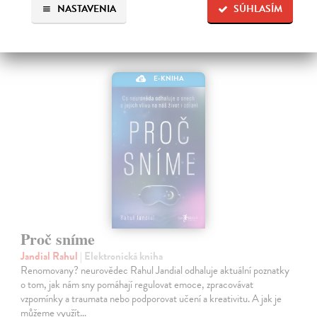
NASTAVENIA
SÚHLASÍM
E-KNIHA
Proč sníme
Jandial Rahul
| Elektronická kniha
Renomovany? neurovědec Rahul Jandial odhaluje aktuální poznatky
o tom, jak nám sny pomáhají regulovat emoce, zpracovávat
vzpomínky a traumata nebo podporovat učení a kreativitu. A jak je
můžeme využít…