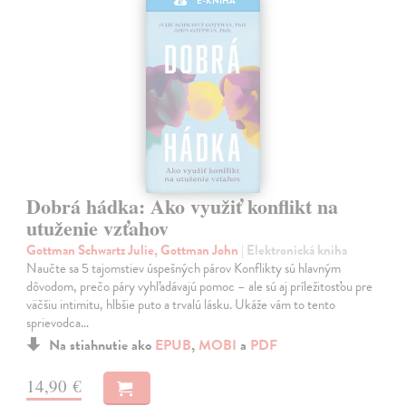
E-KNIHA
Dobrá hádka: Ako využiť konflikt na
utuženie vzťahov
Gottman Schwartz Julie, Gottman John
| Elektronická kniha
Naučte sa 5 tajomstiev úspešných párov Konflikty sú hlavným
dôvodom, prečo páry vyhľadávajú pomoc – ale sú aj príležitosťou pre
väčšiu intimitu, hlbšie puto a trvalú lásku. Ukáže vám to tento
sprievodca…
Na stiahnutie ako
EPUB
,
MOBI
a
PDF
14,90 €