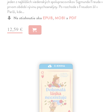
jeden z najbližších viedenských spolupracovníkov Sigmunda Freuda v
prvom období vývinu psychoanalýzy. Po rozchode s Freudom žil v
Paríži, kde…
Na stiahnutie ako
EPUB
,
MOBI
a
PDF
12,59 €
E-KNIHA