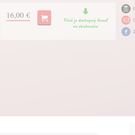
P
16,00 €
Titul je dostupný ihneď
O
na stiahnutie
Z