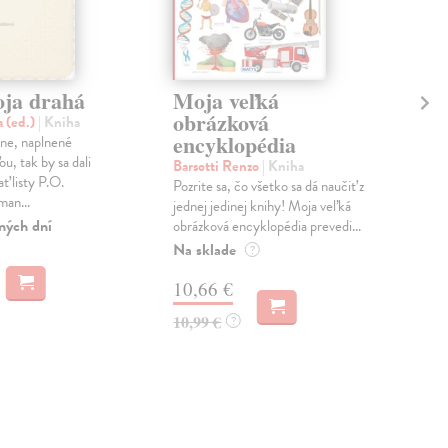
ja drahá
Moja veľká
Ne
obrázková
a (ed.)
| Kniha
Kri
encyklopédia
ne, naplnené
Ele
u, tak by sa dali
Malá
Barsotti Renzo
| Kniha
ť listy P.O.
roko
Pozrite sa, čo všetko sa dá naučiť z
man...
spôs
jednej jedinej knihy! Moja veľká
obyv
ných dní
obrázková encyklopédia prevedi...
Na sklade
?
10,66 €
6,
10,99 €
?