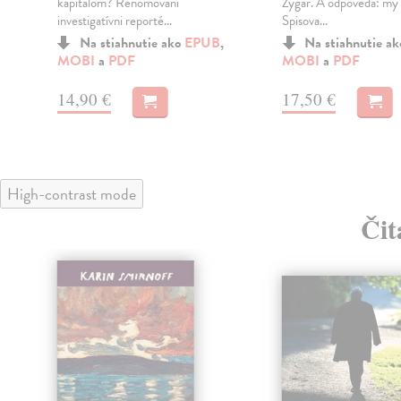
kapitálom? Renomovaní
Zygar. A odpovedá: my 
investigatívni reporté...
Spisova...
Na stiahnutie ako
EPUB
,
Na stiahnutie a
MOBI
a
PDF
MOBI
a
PDF
14,90 €
17,50 €
High-contrast mode
Čit