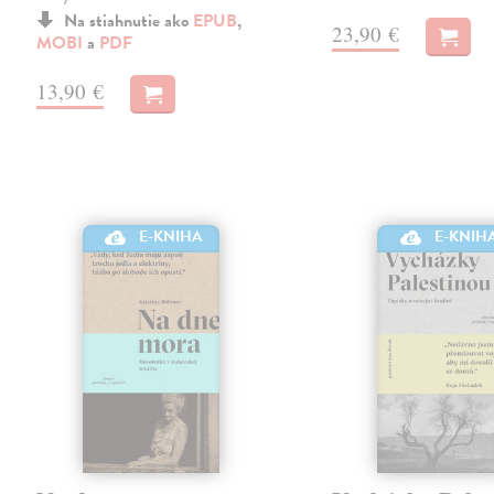
Na stiahnutie ako
EPUB
,
23,90 €
MOBI
a
PDF
13,90 €
E-KNIHA
E-KNIH