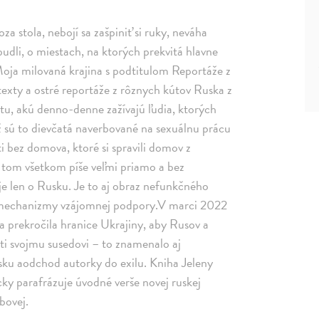
za stola, nebojí sa zašpiniť si ruky, neváha
budli, o miestach, na ktorých prekvitá hlavne
 Moja milovaná krajina s podtitulom Reportáže z
exty a ostré reportáže z rôznych kútov Ruska z
tu, akú denno-denne zažívajú ľudia, ktorých
ž sú to dievčatá naverbované na sexuálnu prácu
ti bez domova, ktoré si spravili domov z
 tom všetkom píše veľmi priamo a bez
 je len o Rusku. Je to aj obraz nefunkčného
a i mechanizmy vzájomnej podpory.V marci 2022
 prekročila hranice Ukrajiny, aby Rusov a
oti svojmu susedovi – to znamenalo aj
sku aodchod autorky do exilu. Kniha Jeleny
ky parafrázuje úvodné verše novej ruskej
bovej.