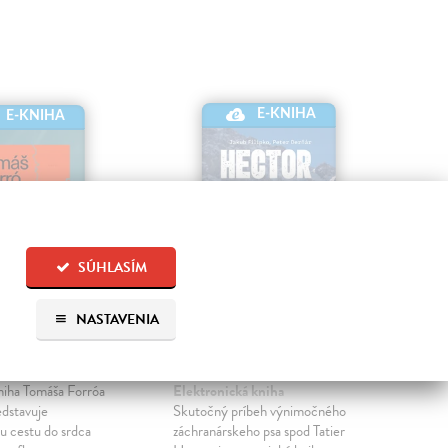
E-KNIHA
E-KNIHA
SÚHLASÍM
NASTAVENIA
én
Hector
Kr
p
| Elektronická kniha
Filipko Peter Derňár a Jakub
|
niha Tomáša Forróa
Elektronická kniha
Myc
edstavuje
Skutočný príbeh výnimočného
Ele
 cestu do srdca
záchranárskeho psa spod Tatier
Čier