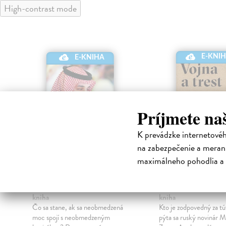
High-contrast mode
E-KNI
E-KNIHA
Príjmete na
K prevádzke internetové
na zabezpečenie a merani
maximálneho pohodlia a 
Krv a ropa
Vojna a trest
Hope Bradley
| Elektronická
Zygar Michail
| Elektr
kniha
kniha
Čo sa stane, ak sa neobmedzená
Kto je zodpovedný za tú
moc spojí s neobmedzeným
pýta sa ruský novinár M