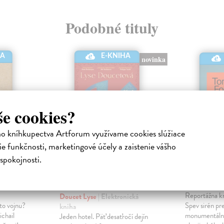
Podobné tituly
HA
E-KNIHA
novinka
še cookies?
ho kníhkupectva Artforum využívame cookies slúžiace
e funkčnosti, marketingové účely a zaistenie vášho
spokojnosti.
Najlepší hotel v
Spev sir
Kábule
onická
Forró Tomáš
Reportážna k
Doucet Lyse
| Elektronická
to vojnu?
Spev sirén pr
kniha
ichail
monumentálnu
Jeden hotel. Päť desaťročí dejín