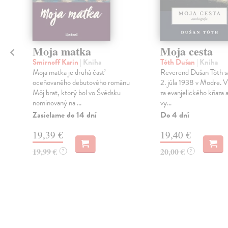
Moja matka
Moja cesta
v
Smirnoff Karin
| Kniha
Tóth Dušan
| Kniha
á
Moja matka je druhá časť
Reverend Dušan Tóth sa
oceňovaného debutového románu
2. júla 1938 v Modre. 
Môj brat, ktorý bol vo Švédsku
za evanjelického kňaza 
nominovaný na ...
vy...
Zasielame do 14 dní
Do 4 dní
19,39 €
19,40 €
19,99 €
20,00 €
?
?