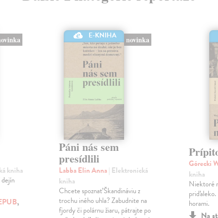
E-KNIHA
novinka
novinka
Páni nás sem
Prípit
presídlili
Górecki 
cká kniha
Labba Elin Anna
| Elektronická
kniha
 dejín
kniha
Niektoré 
Chcete spoznať Škandináviu z
priďaleko.
trochu iného uhla? Zabudnite na
EPUB
,
horami.
fjordy či polárnu žiaru, pátrajte po
Na st