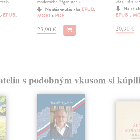
všetci!
ukrajinského k
moderného Afganistanu.
Na stia
Na stiahnutie ako
EPUB
,
ko
EPUB
,
EPUB
a
MO
MOBI
a
PDF
20,90 €
23,90 €
atelia s podobným vkusom si kúpili