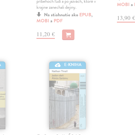
príbehoch ľudí a po jazvách, ktoré v
MOBI
a
krajine zanechali dejiny.
Na stiahnutie ako
EPUB
,
13,90 
MOBI
a
PDF
11,20 €
A
E-KNIHA