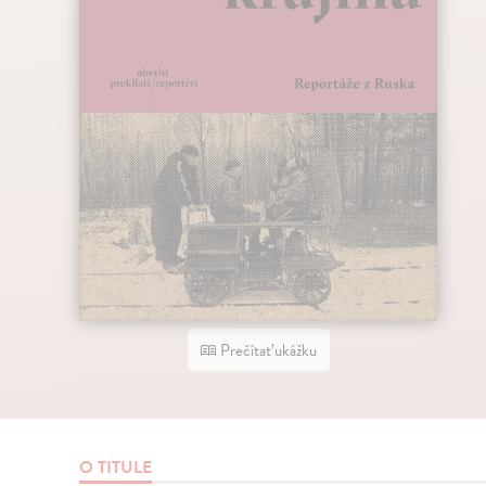
Prečítať ukážku
O TITULE