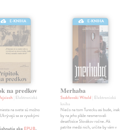
E-KNIHA
E-KNIHA
ok na predkov
Merhaba
Wojciech
| Elektronická
Szabłowski Witold
| Elektronická
kniha
miesta na svete sú možno
Niečo na tom Turecku asi bude, inak
 Ukrývajú sa za vysokými
by na jeho pláže nesmerovali
desaťtisíce Slovákov ročne. Ak
patríte medzi nich, určite by vám v
iahnutie ako
EPUB
,