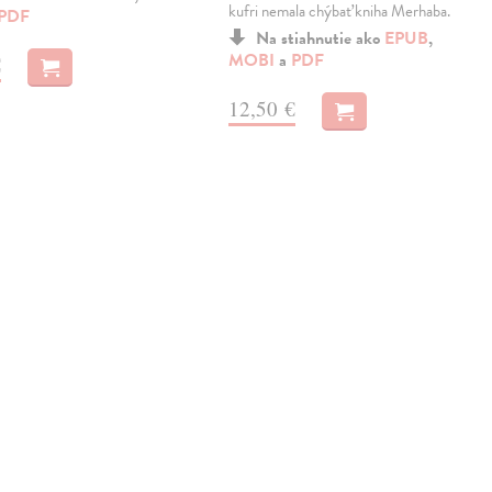
kufri nemala chýbať kniha Merhaba.
PDF
Na stiahnutie ako
EPUB
,
MOBI
a
PDF
€
12,50 €