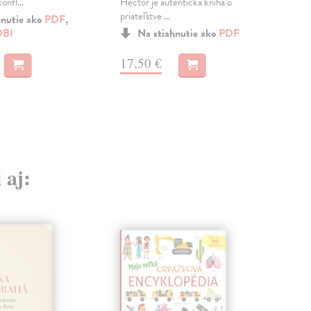
onfl...
Hector je autentická kniha o
oči 
priateľstve ...
zuby
hnutie ako
PDF
,
BI
Na stiahnutie ako
PDF
MO
17,50 €
16
 aj: