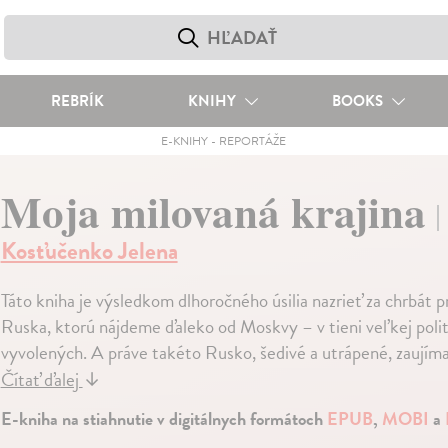
REBRÍK
KNIHY
BOOKS
E-KNIHY
-
REPORTÁŽE
Moja milovaná krajina
Kosťučenko Jelena
Táto kniha je výsledkom dlhoročného úsilia nazrieť za chrbát
Ruska, ktorú nájdeme ďaleko od Moskvy – v tieni veľkej polit
vyvolených. A práve takéto Rusko, šedivé a utrápené, zaujím
Čítať ďalej
↓
E-kniha na stiahnutie v digitálnych formátoch
EPUB
,
MOBI
a