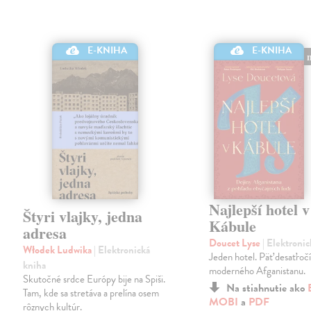
E-KNIHA
E-KNIHA
Najlepší hotel v
Štyri vlajky, jedna
Kábule
adresa
Doucet Lyse
| Elektroni
Włodek Ludwika
| Elektronická
Jeden hotel. Päť desaťročí
kniha
moderného Afganistanu.
Skutočné srdce Európy bije na Spiši.
Na stiahnutie ako
Tam, kde sa stretáva a prelína osem
MOBI
a
PDF
rôznych kultúr.