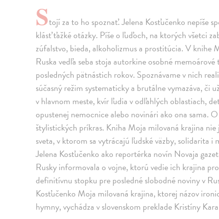
S
tojí za to ho spoznať. Jelena Kosťučenko nepíše spo
klásť ťažké otázky. Píše o ľuďoch, na ktorých všetci za
zúfalstvo, bieda, alkoholizmus a prostitúcia. V knihe
Ruska vedľa seba stoja autorkine osobné memoárové t
posledných pätnástich rokov. Spoznávame v nich reali
súčasný režim systematicky a brutálne vymazáva, či u
v hlavnom meste, kvír ľudia v odľahlých oblastiach, de
opustenej nemocnice alebo novinári ako ona sama. O
štylistických príkras. Kniha Moja milovaná krajina nie
sveta, v ktorom sa vytrácajú ľudské väzby, solidarit
Jelena Kosťučenko ako reportérka novín Novaja gazeta
Rusky informovala o vojne, ktorú vedie ich krajina pr
definitívnu stopku pre posledné slobodné noviny v Ru
Kosťučenko Moja milovaná krajina, ktorej názov ironic
hymny, vychádza v slovenskom preklade Kristíny Kara