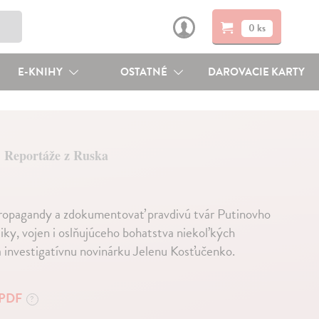
0 ks
E-KNIHY
OSTATNÉ
DAROVACIE KARTY
Reportáže z Ruska
 propagandy a zdokumentovať pravdivú tvár Putinovho
iky, vojen i oslňujúceho bohatstva niekoľkých
a investigatívnu novinárku Jelenu Kosťučenko.
PDF
?