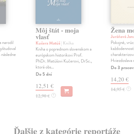
Môj štát - moja
Žena mo
vlasť
Juráňová Jan
 narodil
Pokojné, vrúc
Kučera Matúš
| Kniha
Vyštudoval
každodennosťo
Kniha o poprednom slovenskom a
a následne
charakterizova
európskom historikovi Prof.
Hviezdoslava 
PhDr. Matúšovi Kučerovi, DrSc.,
ktorá obs...
Do 3 pracov
Do 5 dní
14,20 €
12,51 €
14,95 €
?
12,90 €
?
Ďalšie z kategórie reportáže