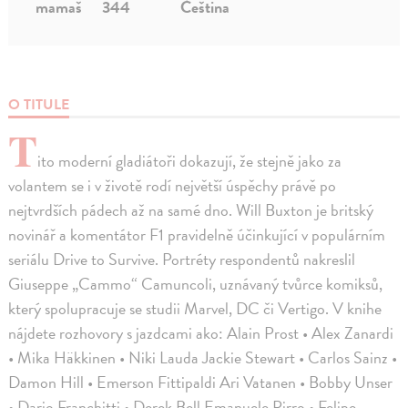
mamaš
344
Čeština
O TITULE
T
ito moderní gladiátoři dokazují, že stejně jako za
volantem se i v životě rodí největší úspěchy právě po
nejtvrdších pádech až na samé dno. Will Buxton je britský
novinář a komentátor F1 pravidelně účinkující v populárním
seriálu Drive to Survive. Portréty respondentů nakreslil
Giuseppe „Cammo“ Camuncoli, uznávaný tvůrce komiksů,
který spolupracuje se studii Marvel, DC či Vertigo. V knihe
nájdete rozhovory s jazdcami ako: Alain Prost • Alex Zanardi
• Mika Häkkinen • Niki Lauda Jackie Stewart • Carlos Sainz •
Damon Hill • Emerson Fittipaldi Ari Vatanen • Bobby Unser
• Dario Franchitti • Derek Bell Emanuele Pirro • Felipe