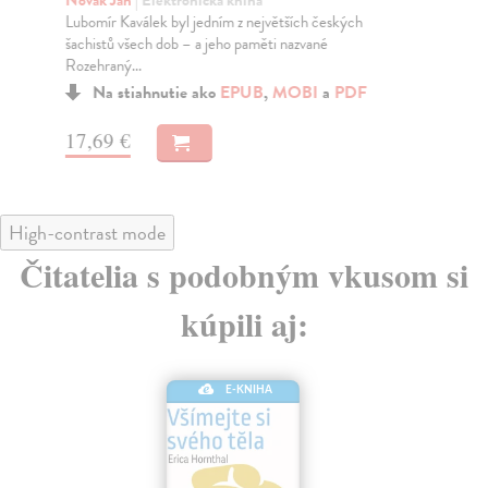
Novák Jan
| Elektronická kniha
St
Lubomír Kaválek byl jedním z největších českých
„Ho
šachistů všech dob – a jeho paměti nazvané
fot
Rozehraný...
Na stiahnutie ako
EPUB
,
MOBI
a
PDF
15
17,69 €
High-contrast mode
Čitatelia s podobným vkusom si
kúpili aj:
E-KNIHA