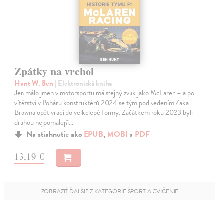
Zpátky na vrchol
Hunt W. Ben
| Elektronická kniha
Jen málo jmen v motorsportu má stejný zvuk jako McLaren – a po
vítězství v Poháru konstruktérů 2024 se tým pod vedením Zaka
Browna opět vrací do velkolepé formy. Začátkem roku 2023 byli
druhou nejpomalejší…
Na stiahnutie ako
EPUB
,
MOBI
a
PDF
13,19 €
ZOBRAZIŤ ĎALŠIE Z KATEGÓRIE ŠPORT A CVIČENIE