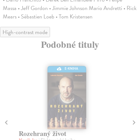
Massa • Jeff Gordon • Jimmie Johnson Mario Andretti • Rick
Mears • Sébastien Loeb • Tom Kristensen
High-contrast mode
Podobné tituly
E-KNIHA
Rozehraný život
Př