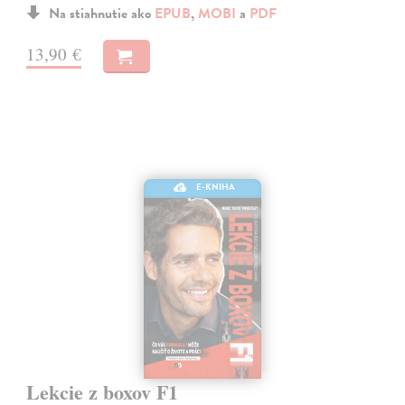
Na stiahnutie ako
EPUB
,
MOBI
a
PDF
13,90 €
E-KNIHA
Lekcie z boxov F1