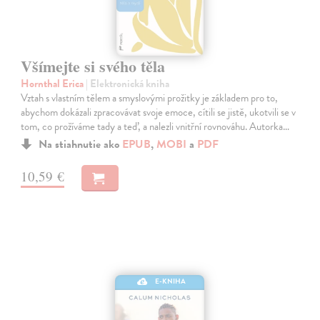
Všímejte si svého těla
Hornthal Erica
| Elektronická kniha
Vztah s vlastním tělem a smyslovými prožitky je základem pro to,
abychom dokázali zpracovávat svoje emoce, cítili se jistě, ukotvili se v
tom, co prožíváme tady a teď, a nalezli vnitřní rovnováhu. Autorka…
Na stiahnutie ako
EPUB
,
MOBI
a
PDF
10,59 €
E-KNIHA