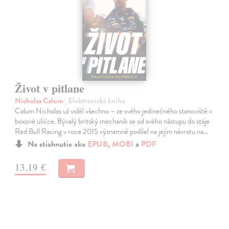
Život v pitlane
Nicholas Calum
| Elektronická kniha
Calum Nicholas už viděl všechno – ze svého jedinečného stanoviště v
boxové uličce. Bývalý britský mechanik se od svého nástupu do stáje
Red Bull Racing v roce 2015 významně podílel na jejím návratu na…
Na stiahnutie ako
EPUB
,
MOBI
a
PDF
13,19 €