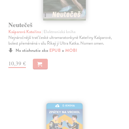
Neutečeš
Kašparová Kateřina
| Elektronická kniha
Nejnáročnější trať české ultramaratonkyně Kateřiny Kašparové,
bolest přeměněná v sílu Říkají jí Ultra Katka. Nomen omen.
Na stiahnutie ako
EPUB
a
MOBI
10,39 €
E-KNIHA