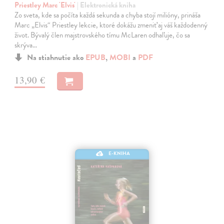
Priestley Marc 'Elvis'
| Elektronická kniha
Zo sveta, kde sa počíta každá sekunda a chyba stojí milióny, prináša
Marc „Elvis“ Priestley lekcie, ktoré dokážu zmeniť aj váš každodenný
život. Bývalý člen majstrovského tímu McLaren odhaľuje, čo sa
skrýva…
Na stiahnutie ako
EPUB
,
MOBI
a
PDF
13,90 €
E-KNIHA