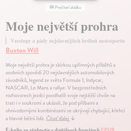
Prečítať ukážku
Moje největší prohra
Vzestupy a pády nejslavnějších hrdinů motosportu
Buxton Will
Moje největší prohra je sbírkou upřímných příběhů a
osobních zpovědí 20 nejslavnějších automobilových
závodníků, legend ze světa Formule 1, Indycar,
NASCAR, Le Mans a rallye. V bezprostředních
rozhovorech jezdci poodhalili svoje nejtěžší chvíle na
trati i v soukromí a ukázali, že pod přilbami a
ohnivzdornými kombinézami se ukrývají chybující, křehcí
a hlavně běžní lidé.
Čítať ďalej
↓
E-kniha na stiahnutie v digitálnych formátoch
EPUB
,