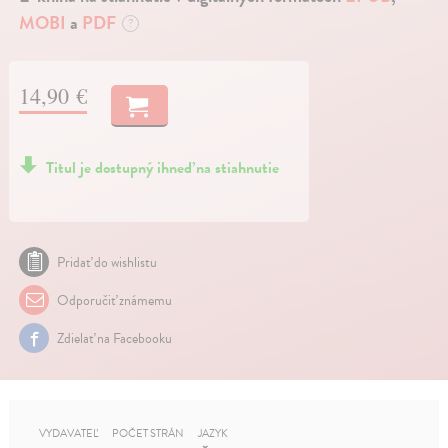
MOBI
a
PDF
?
14,90 €
Titul je dostupný ihneď na stiahnutie
Pridať do wishlistu
Odporučiť známemu
Zdielať na Facebooku
VYDAVATEĽ
POČET STRÁN
JAZYK