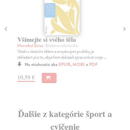
Všímejte si svého těla
M
Hornthal Erica
| Elektronická kniha
Ho
Vztah s vlastním tělem a smyslovými prožitky je
Od 
základem pro to, abychom dokázali zpracovávat svoje ...
pří
Na stiahnutie ako
EPUB
,
MOBI
a
PDF
10,59 €
11
Ďalšie z kategórie šport a
cvičenie