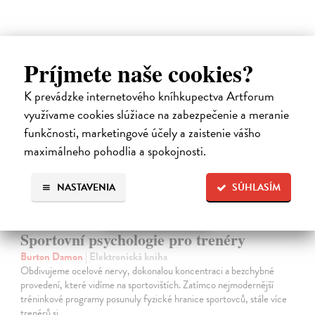
Príjmete naše cookies?
E-KNIHA
K prevádzke internetového kníhkupectva Artforum
využívame cookies slúžiace na zabezpečenie a meranie
funkčnosti, marketingové účely a zaistenie vášho
maximálneho pohodlia a spokojnosti.
NASTAVENIA
SÚHLASÍM
Sportovní psychologie pro trenéry
Burton Damon
| Elektronická kniha
Obdivujeme ocelové nervy, dokonalou koncentraci a bezchybné
provedení, které vidíme na sportovištích. Zatímco nejmodernější
tréninkové programy posunuly fyzické hranice sportovců, stále více
trenérů si…