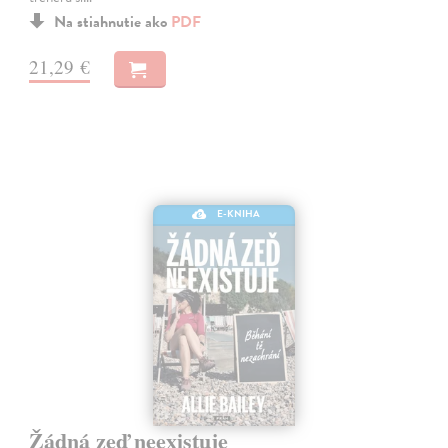
Na stiahnutie ako
PDF
21,29 €
E-KNIHA
Žádná zeď neexistuje