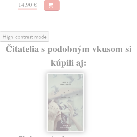
12,90 €
14
High-contrast mode
Čitatelia s podobným vkusom si
kúpili aj: