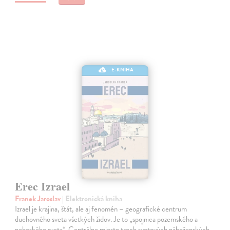
E-KNIHA
Erec Izrael
Franek Jaroslav
| Elektronická kniha
Izrael je krajina, štát, ale aj fenomén – geografické centrum
duchovného sveta všetkých židov. Je to „spojnica pozemského a
nebeského sveta“. Centrálne miesto troch svetových náboženských