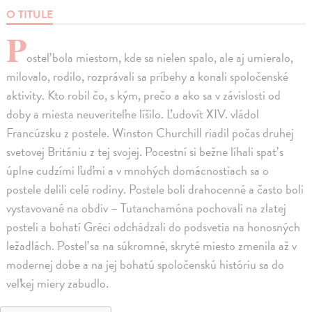
O TITULE
P
osteľ bola miestom, kde sa nielen spalo, ale aj umieralo,
milovalo, rodilo, rozprávali sa príbehy a konali spoločenské
aktivity. Kto robil čo, s kým, prečo a ako sa v závislosti od
doby a miesta neuveriteľne líšilo. Ľudovít XIV. vládol
Francúzsku z postele. Winston Churchill riadil počas druhej
svetovej Britániu z tej svojej. Pocestní si bežne líhali spať s
úplne cudzími ľuďmi a v mnohých domácnostiach sa o
postele delili celé rodiny. Postele boli drahocenné a často boli
vystavované na obdiv – Tutanchamóna pochovali na zlatej
posteli a bohatí Gréci odchádzali do podsvetia na honosných
ležadlách. Posteľ sa na súkromné, skryté miesto zmenila až v
modernej dobe a na jej bohatú spoločenskú históriu sa do
veľkej miery zabudlo.