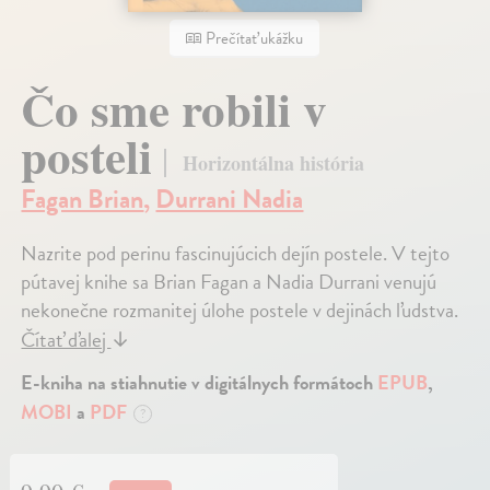
Prečítať ukážku
Čo sme robili v
posteli
Horizontálna história
Fagan Brian
,
Durrani Nadia
Nazrite pod perinu fascinujúcich dejín postele. V tejto
pútavej knihe sa Brian Fagan a Nadia Durrani venujú
nekonečne rozmanitej úlohe postele v dejinách ľudstva.
Čítať ďalej
↓
E-kniha na stiahnutie v digitálnych formátoch
EPUB
,
MOBI
a
PDF
?