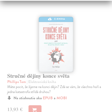
E-KNIHA
Stručné dějiny konce světa
Phillips Tom
| Elektronická kniha
Máte pocit, že žijeme na konci dějin? Zdá se vám, že všechno hoří a
jedna katastrofa střídá druhou?
Na stiahnutie ako
EPUB
a
MOBI
13,93 €