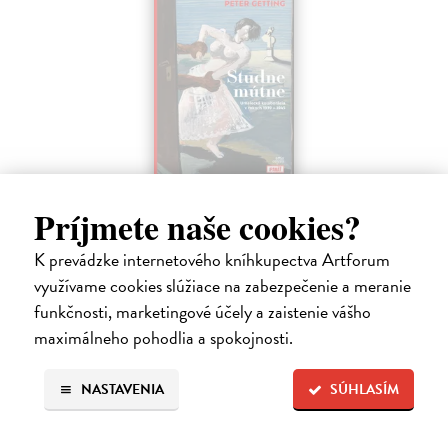
Studne mútne
Príjmete naše cookies?
Getting Peter
| Elektronická kniha
Sú ikonickými postavami našej kultúry. Postavili im sochy a
K prevádzke internetového kníhkupectva Artforum
pomenovali po nich ulice, majú svoje nespochybniteľné miesto v
využívame cookies slúžiace na zabezpečenie a meranie
lexikónoch literatúry aj učebniciach, slovenské moderné umenie sa
bez nich nedá…
funkčnosti, marketingové účely a zaistenie vášho
Na stiahnutie ako
EPUB
,
MOBI
a
PDF
maximálneho pohodlia a spokojnosti.
14,90 €
NASTAVENIA
SÚHLASÍM