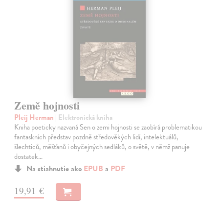
Země hojnosti
Pleij Herman
| Elektronická kniha
Kniha poeticky nazvaná Sen o zemi hojnosti se zaobírá problematikou
fantaskních představ pozdně středověkých lidí, intelektuálů,
šlechticů, měšťanů i obyčejných sedláků, o světě, v němž panuje
dostatek…
Na stiahnutie ako
EPUB
a
PDF
19,91 €