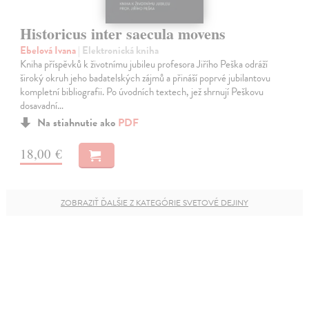
Historicus inter saecula movens
Ebelová Ivana
| Elektronická kniha
Kniha příspěvků k životnímu jubileu profesora Jiřího Peška odráží
široký okruh jeho badatelských zájmů a přináší poprvé jubilantovu
kompletní bibliografii. Po úvodních textech, jež shrnují Peškovu
dosavadní…
Na stiahnutie ako
PDF
18,00 €
ZOBRAZIŤ ĎALŠIE Z KATEGÓRIE SVETOVÉ DEJINY