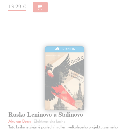
13,29 €
E-KNIHA
Rusko Leninovo a Stalinovo
Akunin Boris
| Elektronická kniha
Tato kniha je zřejmě posledním dílem velkolepého projektu známého