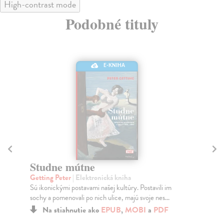
High-contrast mode
Podobné tituly
E-KNIHA
Dejiny písané vodkou
F
Schrad Lawrence Mark
| Elektronická kniha
Dr
Vodka v minulom storočí zabila v Rusku viac ľudí ako
Za 
Hitler. A zabíja ich dodnes.
„fa
Na stiahnutie ako
EPUB
,
MOBI
a
PDF