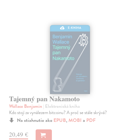
E-KNIHA
Tajemný pan Nakamoto
Wallace Benjamin
| Elektronická kniha
Kdo stojí za vynálezem bitcoinu? A proč se stále skrývá?
Na stiahnutie ako
EPUB
,
MOBI
a
PDF
20,49 €