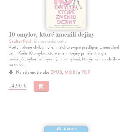
10 omylov, ktoré zmenili dejiny
Coulter Paul
| Elektronická kniha
Všetci robíme chyby, no len málokto svojím prešľapom zmení chod
dejín. Kniha 10 omylov, ktoré zmenili dejiny prináša vtipný a
osviežujúci výber neúmyselných pochybení, ktorým sa to podarilo –
raz to bol…
Na stiahnutie ako
EPUB
,
MOBI
a
PDF
14,90 €
E-KNIHA