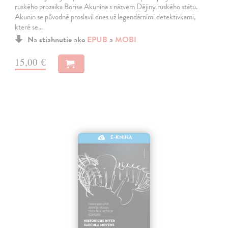
ruského prozaika Borise Akunina s názvem Dějiny ruského státu.
Akunin se původně proslavil dnes už legendárními detektivkami,
které se…
Na stiahnutie ako
EPUB
a
MOBI
15,00 €
E-KNIHA