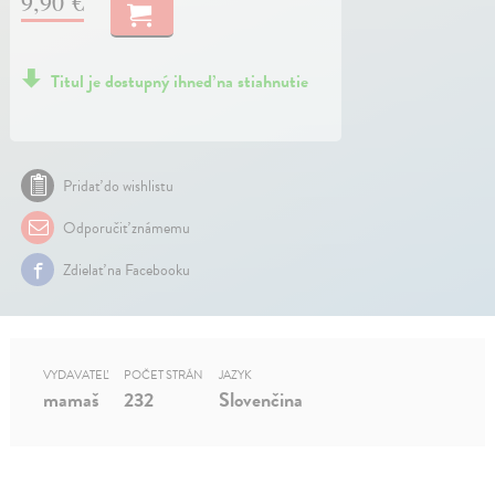
9,90 €
Titul je dostupný ihneď na stiahnutie
Pridať do wishlistu
Odporučiť známemu
Zdielať na Facebooku
VYDAVATEĽ
POČET STRÁN
JAZYK
mamaš
232
Slovenčina