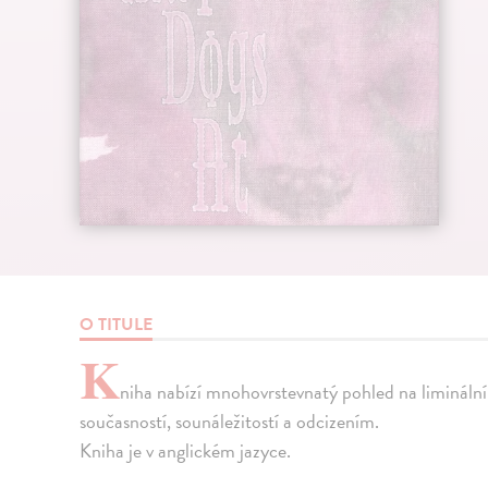
O TITULE
K
niha nabízí mnohovrstevnatý pohled na limináln
současností, sounáležitostí a odcizením.
Kniha je v anglickém jazyce.