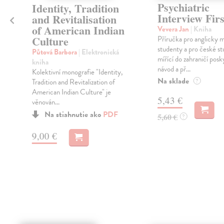
h
Psychiatric
Identity, Tradition
Interview Firs
and Revitalisation
of American Indian
Vevera Jan
| Kniha
Culture
Příručka pro anglicky m
o
studenty a pro české s
Půtová Barbora
| Elektronická
mířící do zahraničí posk
kniha
návod a př...
Kolektivní monografie "Identity,
Na sklade
Tradition and Revitalization of
?
American Indian Culture" je
5,43 €
věnován...
Na stiahnutie ako
PDF
5,60 €
?
9,00 €