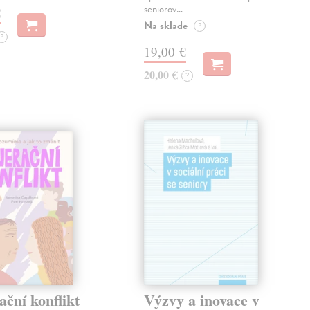
seniorov…
€
Na sklade
?
?
19,00 €
20,00 €
?
ční konflikt
Výzvy a inovace v