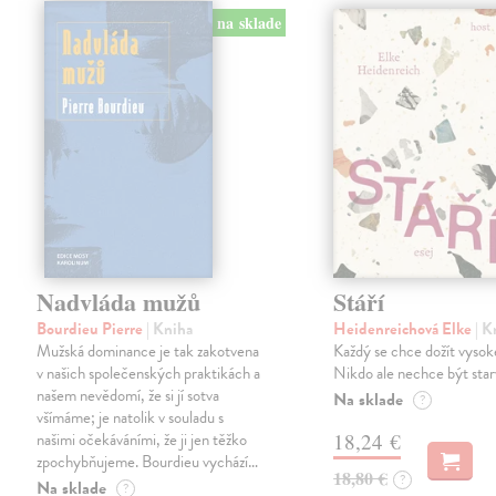
na sklade
Nadvláda mužů
Stáří
Bourdieu Pierre
| Kniha
Heidenreichová Elke
| K
Mužská dominance je tak zakotvena
Každý se chce dožít vysok
v našich společenských praktikách a
Nikdo ale nechce být star
našem nevědomí, že si jí sotva
Na sklade
?
všímáme; je natolik v souladu s
našimi očekáváními, že ji jen těžko
18,24 €
zpochybňujeme. Bourdieu vychází…
18,80 €
?
Na sklade
?