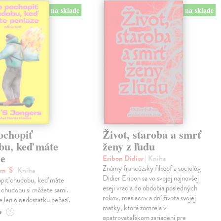
na sklade
na sklade
ochopiť
Život, staroba a smrť
bu, keď máte
ženy z ľudu
ze
Eribon Didier
| Kniha
Známy francúzsky filozof a sociológ
im 'S
| Kniha
Didier Eribon sa vo svojej najnovšej
piť chudobu, keď máte
eseji vracia do obdobia posledných
 chudobu si môžete sami.
rokov, mesiacov a dní života svojej
 len o nedostatku peňazí.
matky, ktorá zomrela v
e
?
opatrovateľskom zariadení pre