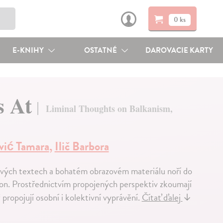
0 ks
E-KNIHY
OSTATNÉ
DAROVACIE KARTY
s At
Liminal Thoughts on Balkanism,
vić Tamara
,
Ilič Barbora
vých textech a bohatém obrazovém materiálu noří do
ion. Prostřednictvím propojených perspektiv zkoumají
ropojují osobní i kolektivní vyprávění.
Čítať ďalej
↓