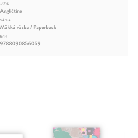
JAZYK
Angličtina
VÄZBA
Mäkká väzba / Paperback
EAN
9788090856059