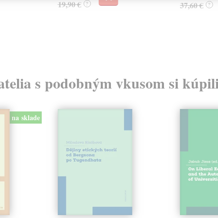
19,90 €
?
37,60 €
?
atelia s podobným vkusom si kúpili
na sklade