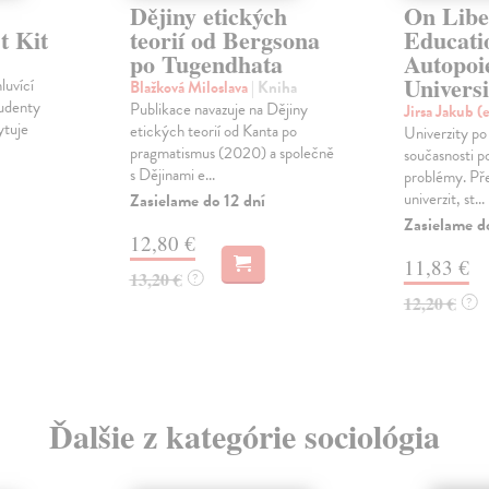
Dějiny etických
On Libe
t Kit
teorií od Bergsona
Educati
po Tugendhata
Autopoie
Universi
luvící
Blažková Miloslava
| Kniha
tudenty
Publikace navazuje na Dějiny
Jirsa Jakub (
ytuje
etických teorií od Kanta po
Univerzity po
pragmatismus (2020) a společně
současnosti p
s Dějinami e...
problémy. Př
univerzit, st...
Zasielame do 12 dní
Zasielame d
12,80 €
11,83 €
13,20 €
?
12,20 €
?
Ďalšie z kategórie sociológia