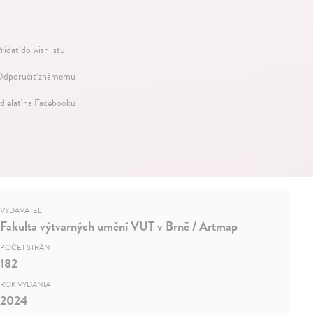
ridať do wishlistu
dporučiť známemu
dielať na Facebooku
VYDAVATEĽ
Fakulta výtvarných umění VUT v Brně / Artmap
POČET STRÁN
182
ROK VYDANIA
2024