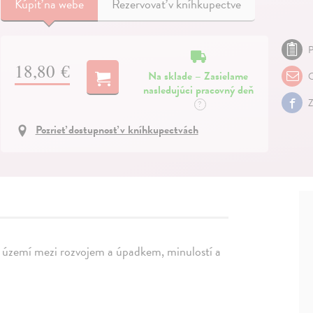
Kúpiť
na webe
Rezervovať v kníhkupectve
P
18,80 €
Na sklade – Zasielame
O
nasledujúci pracovný deň
Z
?
Pozrieť dostupnosť v kníhkupectvách
í území mezi rozvojem a úpadkem, minulostí a