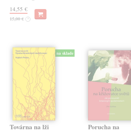
14,55 €
15,00 €
?
na sklade
Továrna na lži
Porucha na