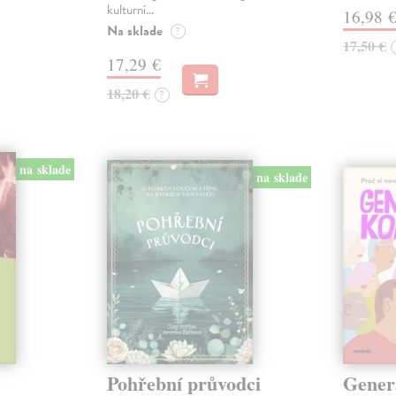
kulturní…
16,98 
Na sklade
?
17,50 €
17,29 €
18,20 €
?
na sklade
na sklade
Pohřební průvodci
Genera