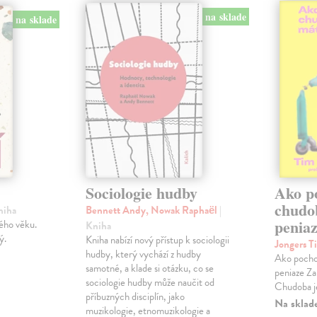
na sklade
na sklade
Sociologie hudby
Ako p
chudo
niha
Bennett Andy, Nowak Raphaël
|
penia
ého věku.
Kniha
ý.
Kniha nabízí nový přístup k sociologii
Jongers T
hudby, který vychází z hudby
Ako pocho
samotné, a klade si otázku, co se
peniaze Za
sociologie hudby může naučit od
Chudoba je
příbuzných disciplín, jako
Na sklad
muzikologie, etnomuzikologie a