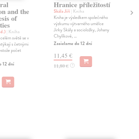
ral
Hranice příležitostí
In
on and the
Skála Jiří
| Kniha
Bur
sis of
Kniha je výsledkem společného
Stud
ties
výzkumu výtvarného umělce
mez
Jirky Skály a socioložky, Johany
dom
ed.)
| Kniha
Chylíkové, ...
v ČR
 celém světě se v
Zasielame do 12 dní
Zas
otýkají s četnými
estože počet
11,45 €
9,
o 12 dní
11,80 €
10,
?