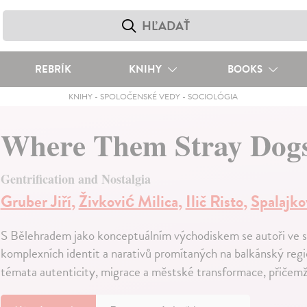
REBRÍK
KNIHY
BOOKS
KNIHY
-
SPOLOČENSKÉ VEDY
-
SOCIOLÓGIA
Where Them Stray Dog
Gentrification and Nostalgia
Gruber Jiří
,
Živković Milica
,
Ilič Risto
,
Spalajko
S Bělehradem jako konceptuálním východiskem se autoři ve s
komplexních identit a narativů promítaných na balkánský reg
témata autenticity, migrace a městské transformace, přičemž p