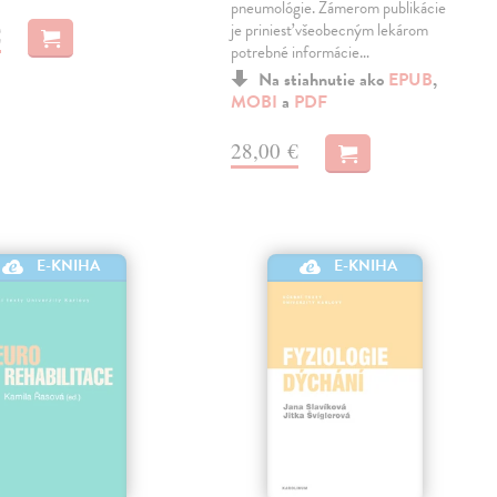
pneumológie. Zámerom publikácie
je priniesť všeobecným lekárom
€
potrebné informácie…
Na stiahnutie ako
EPUB
,
MOBI
a
PDF
28,00 €
E-KNIHA
E-KNIHA