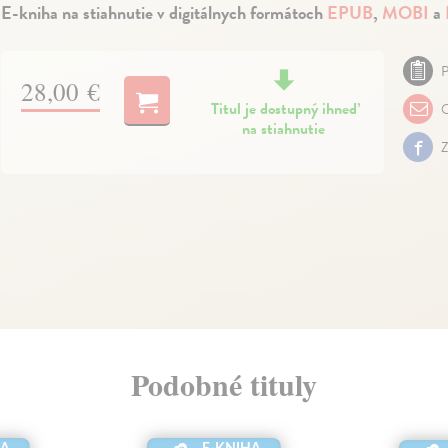
E-kniha na stiahnutie v digitálnych formátoch
EPUB
,
MOBI
a
P
28,00 €
Titul je dostupný ihneď
O
na stiahnutie
Z
Podobné tituly