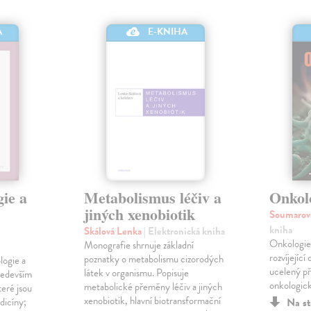
A
E-KNIHA
ie a
Metabolismus léčiv a
Onkol
jiných xenobiotik
Soumarov
kniha
Skálová Lenka
| Elektronická kniha
Onkologie
Monografie shrnuje základní
rozvíjejíc
poznatky o metabolismu cizorodých
logie a
ucelený p
látek v organismu. Popisuje
ředevším
onkologick
metabolické přeměny léčiv a jiných
eré jsou
xenobiotik, hlavní biotransformační
dicíny;
Na st