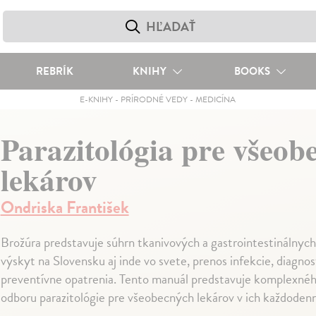
REBRÍK
KNIHY
BOOKS
E-KNIHY
-
PRÍRODNÉ VEDY
-
MEDICÍNA
Parazitológia pre všeob
lekárov
Ondriska František
Brožúra predstavuje súhrn tkanivových a gastrointestinálnych 
výskyt na Slovensku aj inde vo svete, prenos infekcie, diagnost
preventívne opatrenia. Tento manuál predstavuje komplexné
odboru parazitológie pre všeobecných lekárov v ich každodenne