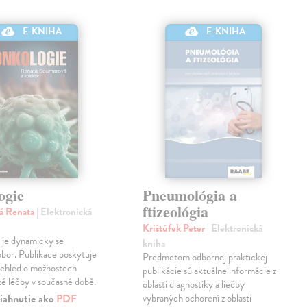
E-KNIHA
E-KNIHA
ogie
Pneumológia a
ftizeológia
á Renata
| Elektronická
Krištúfek Peter
| Elektronická
 je dynamicky se
kniha
í obor. Publikace poskytuje
Predmetom odbornej praktickej
řehled o možnostech
publikácie sú aktuálne informácie z
é léčby v současné době.
oblasti diagnostiky a liečby
iahnutie ako
PDF
vybraných ochorení z oblasti