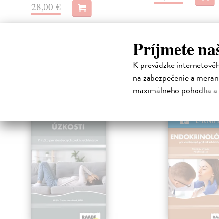
28,00 €
Príjmete na
K prevádzke internetové
High-contrast mode
na zabezpečenie a merani
Čit
maximálneho pohodlia a 
E-KNI