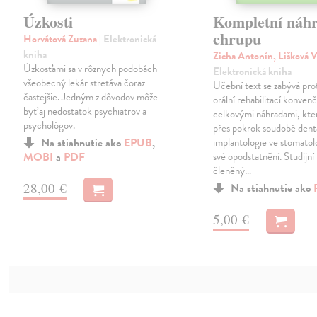
Úzkosti
Kompletní náh
chrupu
Horvátová Zuzana
| Elektronická
kniha
Zicha Antonín, Lišková 
Úzkosťami sa v rôznych podobách
Elektronická kniha
všeobecný lekár stretáva čoraz
Učební text se zabývá pro
častejšie. Jedným z dôvodov môže
orální rehabilitací konven
byť aj nedostatok psychiatrov a
celkovými náhradami, kter
psychológov.
přes pokrok soudobé dent
Na stiahnutie ako
EPUB
,
implantologie ve stomatolo
MOBI
a
PDF
své opodstatnění. Studijní
členěný…
28,00 €
Na stiahnutie ako
5,00 €