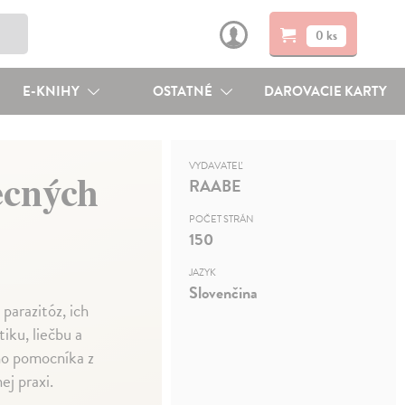
0 ks
E-KNIHY
OSTATNÉ
DAROVACIE KARTY
VYDAVATEĽ
ecných
RAABE
POČET STRÁN
150
JAZYK
Slovenčina
parazitóz, ich
iku, liečbu a
ho pomocníka z
j praxi.