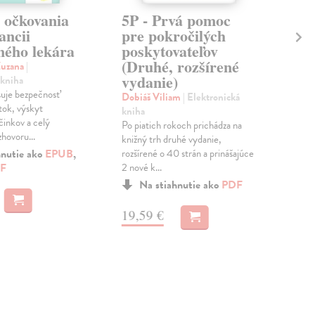
 očkovania
5P - Prvá pomoc
Pa
ancii
pre pokročilých
pr
ného lekára
poskytovateľov
pr
(Druhé, rozšírené
pr
Zuzana
|
vydanie)
zv
 kniha
suje bezpečnosť
Dobiáš Viliam
| Elektronická
Mal
tok, výskyt
kniha
Oso
činkov a celý
Po piatich rokoch prichádza na
Vy 
hovoru...
knižný trh druhé vydanie,
hnutie ako
EPUB
,
rozšírené o 40 strán a prinášajúce
MO
F
2 nové k...
Na stiahnutie ako
PDF
4,
19,59 €