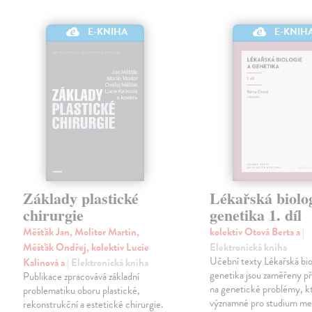
E-KNIHA
E-KNIH
Základy plastické
Lékařská biolog
chirurgie
genetika 1. díl
Měšťák Jan, Molitor Martin,
kolektív Otová Berta a
|
Měšťák Ondřej, kolektiv Lucie
Elektronická kniha
Učební texty Lékařská bio
Kalinová a
| Elektronická kniha
genetika jsou zaměřeny p
Publikace zpracovává základní
na genetické problémy, kt
problematiku oboru plastické,
významné pro studium me
rekonstrukční a estetické chirurgie.