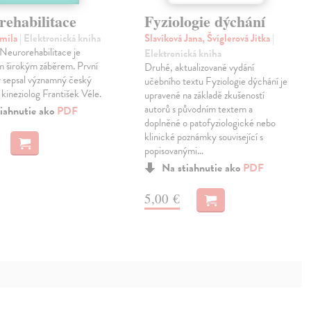
rehabilitace
Fyziologie dýchání
amila
| Elektronická kniha
Slavíková Jana, Švíglerová Jitka
|
Neurorehabilitace je
Elektronická kniha
m širokým záběrem. První
Druhé, aktualizované vydání
ly sepsal významný český
učebního textu Fyziologie dýchání je
 kineziolog František Véle.
upravené na základě zkušeností
autorů s původním textem a
iahnutie ako
PDF
doplněné o patofyziologické nebo
klinické poznámky související s
popisovanými…
Na stiahnutie ako
PDF
5,00 €