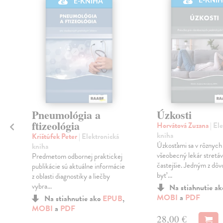
E-KNI
E-KNIHA
Pneumológia a
Úzkosti
ftizeológia
Horvátová Zuzana
| El
kniha
Krištúfek Peter
| Elektronická
Úzkosťami sa v rôznyc
kniha
všeobecný lekár stretáv
Predmetom odbornej praktickej
častejšie. Jedným z dô
publikácie sú aktuálne informácie
byť ...
z oblasti diagnostiky a liečby
vybra...
Na stiahnutie a
MOBI
a
PDF
Na stiahnutie ako
EPUB
,
MOBI
a
PDF
28,00 €