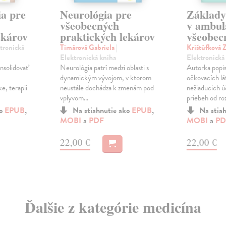
a pre
Neurológia pre
Základy
všeobecných
v ambul
ekárov
praktických lekárov
všeobec
ktronická
Timárová Gabriela
|
Krištúfková 
Elektronická kniha
Elektronická
nsolidovať
Neurológia patrí medzi oblasti s
Autorka popi
dynamickým vývojom, v ktorom
očkovacích lá
ke, terapii
neustále dochádza k zmenám pod
nežiaducich ú
vplyvom...
priebeh od roz
ko
EPUB
,
Na stiahnutie ako
EPUB
,
Na stia
MOBI
a
PDF
MOBI
a
PD
22,00 €
22,00 €
Ďalšie z kategórie medicína