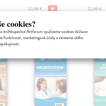
22,00 €
22,00 €
še cookies?
ho kníhkupectva Artforum využívame cookies slúžiace
e funkčnosti, marketingové účely a zaistenie vášho
atelia s podobným vkusom si kúpili
spokojnosti.
HA
E-KNIHA