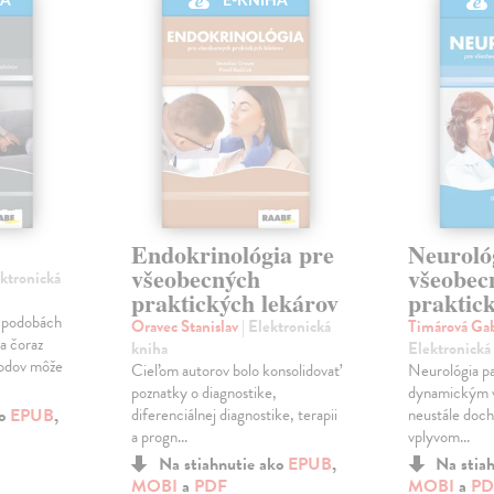
HA
E-KNIHA
Endokrinológia pre
Neuroló
všeobecných
všeobec
ektronická
praktických lekárov
praktic
h podobách
Oravec Stanislav
| Elektronická
Timárová Ga
a čoraz
kniha
Elektronická
vodov môže
Cieľom autorov bolo konsolidovať
Neurológia pat
poznatky o diagnostike,
dynamickým v
ko
EPUB
,
diferenciálnej diagnostike, terapii
neustále doc
a progn...
vplyvom...
Na stiahnutie ako
EPUB
,
Na stia
MOBI
a
PDF
MOBI
a
PD