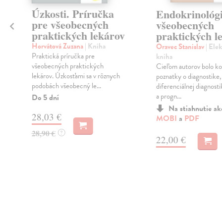
Úzkosti. Príručka
Endokrinológi
a
pre všeobecných
všeobecných
praktických lekárov
praktických l
Horvátová Zuzana
| Kniha
Oravec Stanislav
| Ele
j
Praktická príručka pre
kniha
všeobecných praktických
Cieľom autorov bolo ko
lekárov. Úzkosťami sa v rôznych
poznatky o diagnostike,
podobách všeobecný le...
diferenciálnej diagnosti
a progn...
Do 5 dní
Na stiahnutie a
28,03 €
MOBI
a
PDF
28,90 €
?
22,00 €