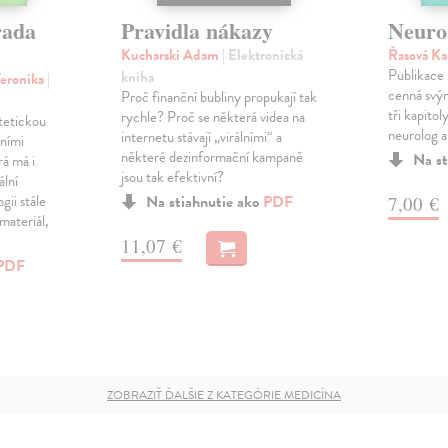
rada
Pravidla nákazy
Neuro
Kucharski Adam
| Elektronická
Řasová K
Publikace 
kniha
Veronika
|
cenná svý
Proč finanční bubliny propukají tak
tři kapito
rychle? Proč se některá videa na
tetickou
neurolog a
internetu stávají „virálními“ a
čními
některé dezinformační kampaně
Na st
á má i
jsou tak efektivní?
ální
gii stále
Na stiahnutie ako
PDF
7,00 €
 materiál,
11,07 €
PDF
ZOBRAZIŤ ĎALŠIE Z KATEGÓRIE MEDICÍNA