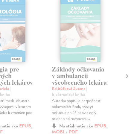
E-KNIHA
E-KNIHA
gia pre
Základy očkovania
5P
ných
v ambulancii
pr
kých lekárov
všeobecného lekára
po
(D
briela
|
Krištúfková Zuzana
|
vy
 kniha
Elektronická kniha
rí medzi oblasti s
Autorka popisuje bezpečnosť
Dob
ývojom, v ktorom
očkovacích látok, výskyt
kni
hádza k zmenám pod
nežiaducich účinkov a celý
Po p
priebeh od rozhovoru...
kniž
hnutie ako
EPUB
,
Na stiahnutie ako
EPUB
,
rozš
F
MOBI
a
PDF
2 no