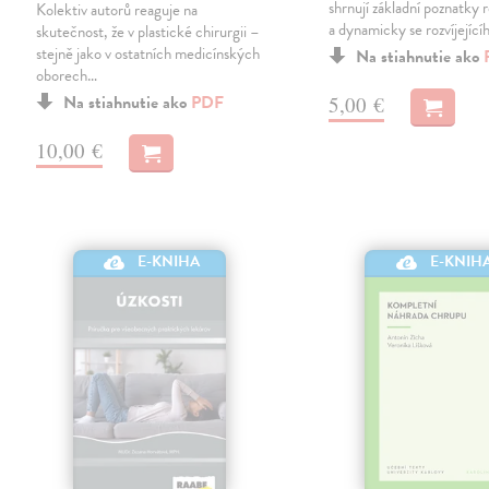
shrnují základní poznatky 
Kolektiv autorů reaguje na
a dynamicky se rozvíjejíc
skutečnost, že v plastické chirurgii –
stejně jako v ostatních medicínských
Na stiahnutie ako
oborech…
Na stiahnutie ako
PDF
5,00 €
10,00 €
E-KNIHA
E-KNIH