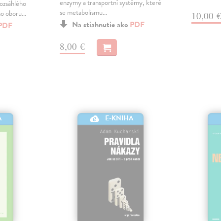
enzymy a transportní systémy, které
rozsáhlého
se metabolismu…
ího oboru…
10,00 
Na stiahnutie ako
PDF
PDF
8,00 €
E-KNIHA
A