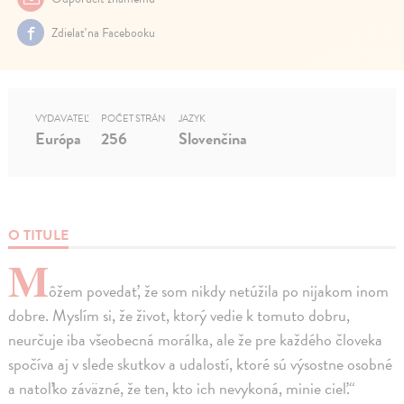
Zdielať na Facebooku
VYDAVATEĽ
POČET STRÁN
JAZYK
Európa
256
Slovenčina
O TITULE
M
ôžem povedať, že som nikdy netúžila po nijakom inom
dobre. Myslím si, že život, ktorý vedie k tomuto dobru,
neurčuje iba všeobecná morálka, ale že pre každého človeka
spočíva aj v slede skutkov a udalostí, ktoré sú výsostne osobné
a natoľko záväzné, že ten, kto ich nevykoná, minie cieľ.“