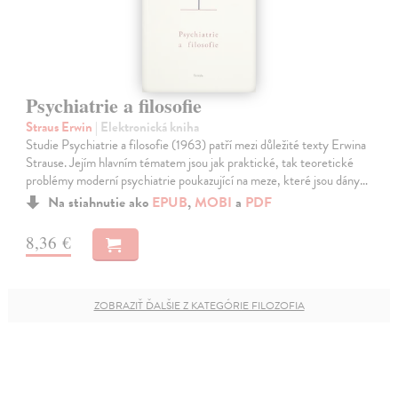
Psychiatrie a filosofie
Straus Erwin
| Elektronická kniha
Studie Psychiatrie a filosofie (1963) patří mezi důležité texty Erwina
Strause. Jejím hlavním tématem jsou jak praktické, tak teoretické
problémy moderní psychiatrie poukazující na meze, které jsou dány…
Na stiahnutie ako
EPUB
,
MOBI
a
PDF
8,36 €
ZOBRAZIŤ ĎALŠIE Z KATEGÓRIE FILOZOFIA