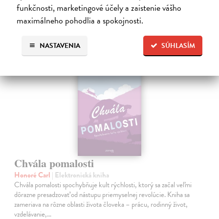
funkčnosti, marketingové účely a zaistenie vášho
maximálneho pohodlia a spokojnosti.
NASTAVENIA
SÚHLASÍM
E-KNIHA
Chvála pomalosti
Honoré Carl
| Elektronická kniha
Chvála pomalosti spochybňuje kult rýchlosti, ktorý sa začal veľmi
dôrazne presadzovať od nástupu priemyselnej revolúcie. Kniha sa
zameriava na rôzne oblasti života človeka – prácu, rodinný život,
vzdelávanie,…