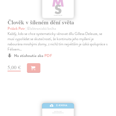
Člověk v šíleném dění světa
Prášek Petr
| Elektronická kniha
Každý, kdo se chce systematicky věnovat dílu Gillesa Deleuze, se
musí vypořádat se skutečností, že kontinuita jeho myšlení je
nabourána mnohými zlomy, z nichž tím největším je úzká spolupráce s
Félixem…
Na stiahnutie ako
PDF
5,00 €
E-KNIHA