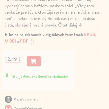
vyvierajúcemu v každom ľudskom srdci. „Vždy som
verila, že pre tých, ktorí žijú správne, je smrť okamihom,
keď na nekonečne malý zlomok času vstúpi do duše
čistá, obnažená, večná pravda.
Čítať ďalej
↓
E-kniha na stiahnutie v digitálnych formátoch
EPUB
,
MOBI
a
PDF
?
12,49 €
Titul je dostupný ihneď na stiahnutie
Pridať do wishlistu
Odporučiť známemu