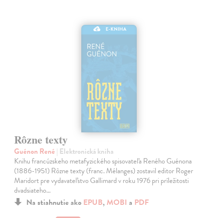
E-KNIHA
Rôzne texty
Guénon René
| Elektronická kniha
Knihu francúzskeho metafyzického spisovateľa Reného Guénona
(1886-1951) Rôzne texty (franc. Mélanges) zostavil editor Roger
Maridort pre vydavateľstvo Gallimard v roku 1976 pri príležitosti
dvadsiateho…
Na stiahnutie ako
EPUB
,
MOBI
a
PDF