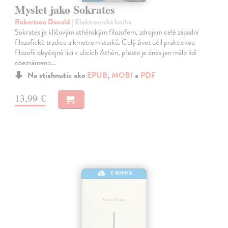
Myslet jako Sokrates
Robertson Donald
| Elektronická kniha
Sokrates je klíčovým athénským filozofem, zdrojem celé západní
filozofické tradice a kmotrem stoiků. Celý život učil praktickou
filozofii obyčejné lidi v ulicích Athén, přesto je dnes jen málo lidí
obeznámeno…
Na stiahnutie ako
EPUB
,
MOBI
a
PDF
13,99 €
E-KNIHA