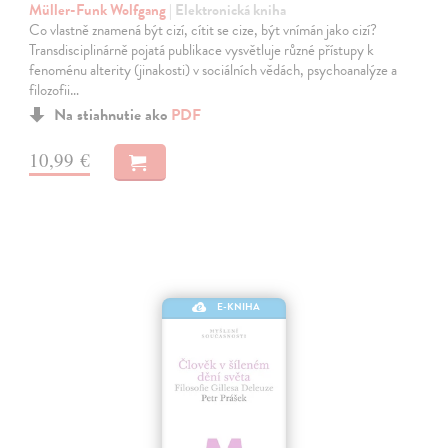
Müller-Funk Wolfgang
| Elektronická kniha
Co vlastně znamená být cizí, cítit se cize, být vnímán jako cizí?
Transdisciplinárně pojatá publikace vysvětluje různé přístupy k
fenoménu alterity (jinakosti) v sociálních vědách, psychoanalýze a
filozofii…
Na stiahnutie ako
PDF
10,99 €
E-KNIHA