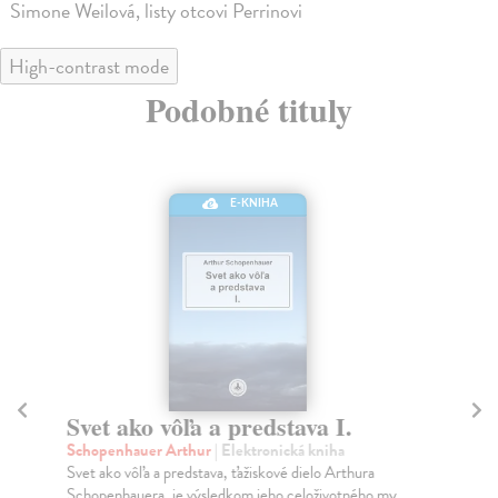
Simone Weilová, listy otcovi Perrinovi
High-contrast mode
Podobné tituly
E-KNIHA
Svet ako vôľa a predstava I.
V
Schopenhauer Arthur
| Elektronická kniha
Nie
Svet ako vôľa a predstava, ťažiskové dielo Arthura
Naj
Schopenhauera, je výsledkom jeho celoživotného my...
vyd