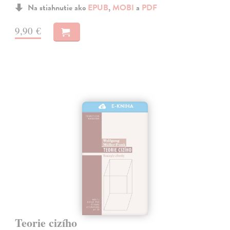
Na stiahnutie ako
EPUB
,
MOBI
a
PDF
9,90 €
E-KNIHA
Teorie cizího