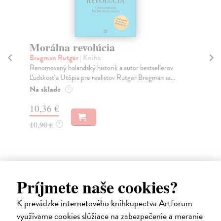
Morálna revolúcia
Bregman Rutger
| Kniha
P
Renomovaný holandský historik a autor bestsellerov
Be
Ľudskosť a Utópia pre realistov Rutger Bregman sa...
Keď
Na sklade
?
Pie
10,36 €
10,90 €
?
16
Príjmete naše cookies?
K prevádzke internetového kníhkupectva Artforum
Ďalšie z kategórie filozofia
využívame cookies slúžiace na zabezpečenie a meranie