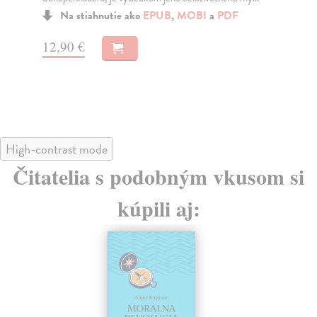
Na stiahnutie ako
EPUB
,
MOBI
a
PDF
12,90 €
14
High-contrast mode
Čitatelia s podobným vkusom si
kúpili aj: