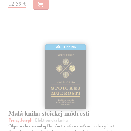
12,59 €
E-KNIHA
Malá kniha stoickej múdrosti
Piercy Joseph
| Elektronická kniha
Objavte silu starovekej filozofie transformovať náš moderný život.