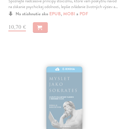
Spoznajte nadčasové princípy stoicizmu, ktoré vám poskytnú návod
na získanie psychickej odolnosti, lepšie zvládanie životných výziev a…
Na stiahnutie ako
EPUB
,
MOBI
a
PDF
10,70 €
E-KNIHA