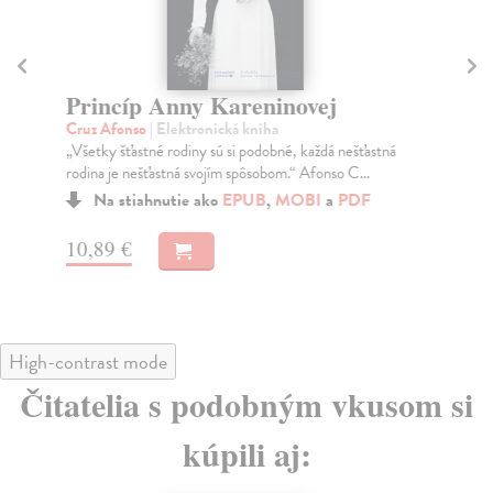
Princíp Anny Kareninovej
P
Cruz Afonso
| Elektronická kniha
Hu
„Všetky šťastné rodiny sú si podobné, každá nešťastná
Ald
rodina je nešťastná svojím spôsobom.“ Afonso C...
spi
min
Na stiahnutie ako
EPUB
,
MOBI
a
PDF
10,89 €
5,
High-contrast mode
Čitatelia s podobným vkusom si
kúpili aj: