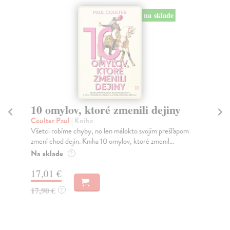
na sklade
10 omylov, ktoré zmenili dejiny
P
Coulter Paul
| Kniha
Bor
Všetci robíme chyby, no len málokto svojím prešľapom
Tát
zmení chod dejín. Kniha 10 omylov, ktoré zmenil...
Bor
Na sklade
Na
?
17,01 €
18
17,90 €
19
?