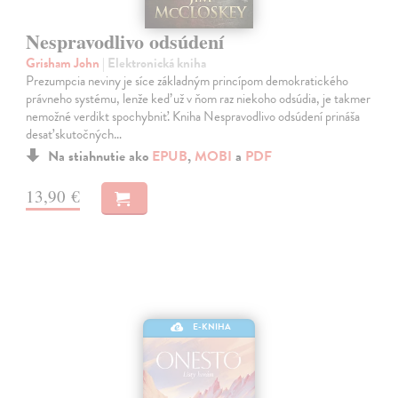
Nespravodlivo odsúdení
Grisham John
| Elektronická kniha
Prezumpcia neviny je síce základným princípom demokratického
právneho systému, lenže keď už v ňom raz niekoho odsúdia, je takmer
nemožné verdikt spochybniť. Kniha Nespravodlivo odsúdení prináša
desať skutočných…
Na stiahnutie ako
EPUB
,
MOBI
a
PDF
13,90 €
E-KNIHA