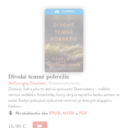
E-KNIHA
Divoké temné pobrežie
McConaghy Charlotte
| Elektronická kniha
Dominic Salt a jeho tri deti sú správcami Shearwateru – malého
ostrova neďaleko Antarktídy, ktorý ukrýva najväčšiu banku semien na
svete. Kedysi pulzujúce výskumné centrum je dnes pre stúpajúcu
hladinu…
Na stiahnutie ako
EPUB
,
MOBI
a
PDF
16,90 €