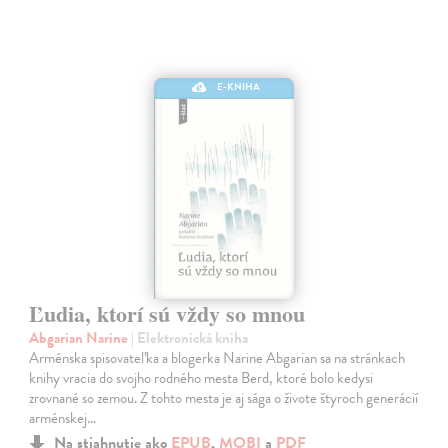
E-KNIHA
Ľudia, ktorí sú vždy so mnou
Abgarian Narine
| Elektronická kniha
Arménska spisovateľka a blogerka Narine Abgarian sa na stránkach
knihy vracia do svojho rodného mesta Berd, ktoré bolo kedysi
zrovnané so zemou. Z tohto mesta je aj sága o živote štyroch generácií
arménskej…
Na stiahnutie ako
EPUB
,
MOBI
a
PDF