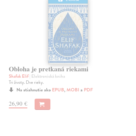
Obloha je pretkaná riekami
Shafak Elif
| Elektronická kniha
Tri životy. Dve rieky.
Na stiahnutie ako
EPUB
,
MOBI
a
PDF
26,90 €