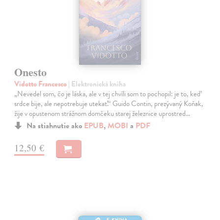
Onesto
Vidotto Francesco
| Elektronická kniha
„Nevedel som, čo je láska, ale v tej chvíli som to pochopil: je to, keď
srdce bije, ale nepotrebuje utekať.“ Guido Contin, prezývaný Koňak,
žije v opustenom strážnom domčeku starej železnice uprostred…
Na stiahnutie ako
EPUB
,
MOBI
a
PDF
12,50 €
E-KNIHA