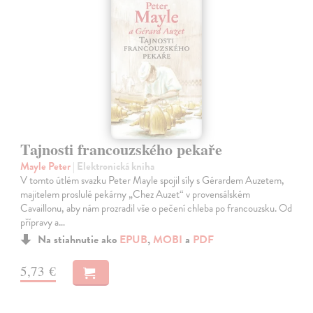
Tajnosti francouzského pekaře
Mayle Peter
| Elektronická kniha
V tomto útlém svazku Peter Mayle spojil síly s Gérardem Auzetem,
majitelem proslulé pekárny „Chez Auzet“ v provensálském
Cavaillonu, aby nám prozradil vše o pečení chleba po francouzsku. Od
přípravy a…
Na stiahnutie ako
EPUB
,
MOBI
a
PDF
5,73 €