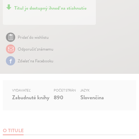
Titul je dostupný ihneď na stiahnutie
Pridať do wishlistu
Odporučiť známemu
Zdielať na Facebooku
VYDAVATEĽ
POČET STRÁN
JAZYK
Zabudnuté knihy
890
Slovenčina
O TITULE