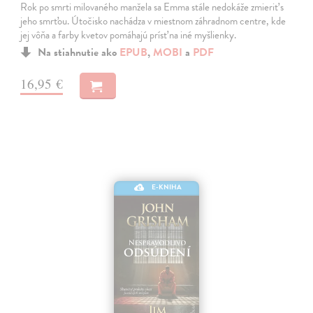
Rok po smrti milovaného manžela sa Emma stále nedokáže zmieriť s
jeho smrťou. Útočisko nachádza v miestnom záhradnom centre, kde
jej vôňa a farby kvetov pomáhajú prísť na iné myšlienky.
Na stiahnutie ako
EPUB
,
MOBI
a
PDF
16,95 €
E-KNIHA