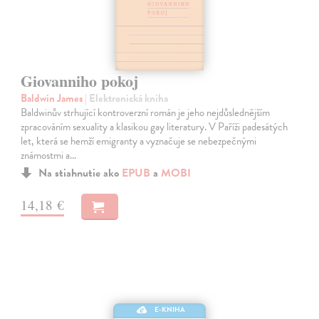
Giovanniho pokoj
Baldwin James
| Elektronická kniha
Baldwinův strhující kontroverzní román je jeho nejdůslednějším
zpracováním sexuality a klasikou gay literatury. V Paříži padesátých
let, která se hemží emigranty a vyznačuje se nebezpečnými
známostmi a…
Na stiahnutie ako
EPUB
a
MOBI
14,18 €
E-KNIHA