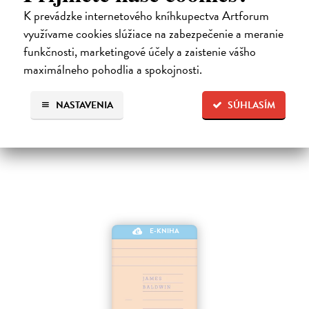
Město a jeho nejisté zdi
K prevádzke internetového kníhkupectva Artforum
Murakami Haruki
| Elektronická kniha
využívame cookies slúžiace na zabezpečenie a meranie
Město a jeho nejisté zdi – dlouho očekávaný román Harukiho
funkčnosti, marketingové účely a zaistenie vášho
Murakamiho volně navazuje na autorovu starší novelu z roku 1980 a
tematicky se prolíná s jeho kultovním dílem Konec světa & Hard-
maximálneho pohodlia a spokojnosti.
boiled Wonderland.…
Na stiahnutie ako
EPUB
a
MOBI
NASTAVENIA
SÚHLASÍM
24,84 €
E-KNIHA