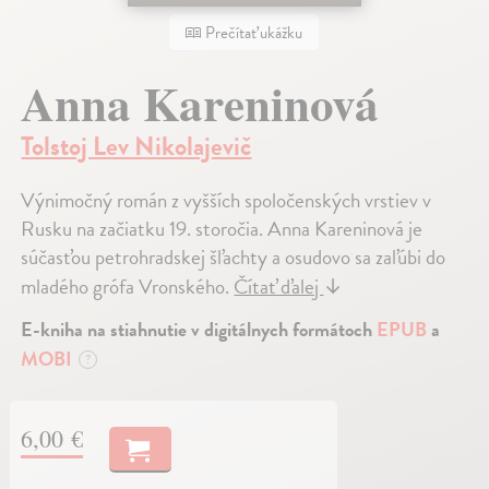
Prečítať ukážku
Anna Kareninová
Tolstoj Lev Nikolajevič
Výnimočný román z vyšších spoločenských vrstiev v
Rusku na začiatku 19. storočia. Anna Kareninová je
súčasťou petrohradskej šľachty a osudovo sa zaľúbi do
mladého grófa Vronského.
Čítať ďalej
↓
E-kniha na stiahnutie v digitálnych formátoch
EPUB
a
MOBI
?
6,00 €