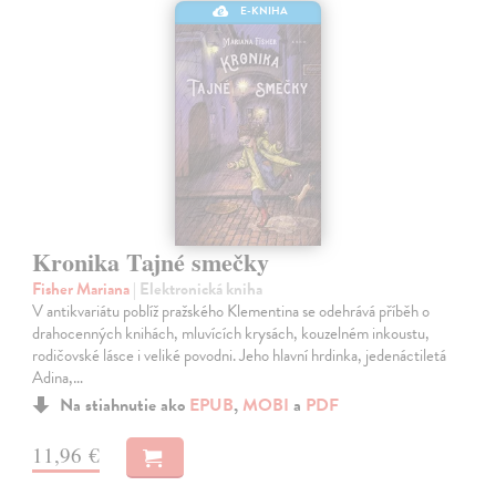
E-KNIHA
Kronika Tajné smečky
Fisher Mariana
| Elektronická kniha
V antikvariátu poblíž pražského Klementina se odehrává příběh o
drahocenných knihách, mluvících krysách, kouzelném inkoustu,
rodičovské lásce i veliké povodni. Jeho hlavní hrdinka, jedenáctiletá
Adina,…
Na stiahnutie ako
EPUB
,
MOBI
a
PDF
11,96 €