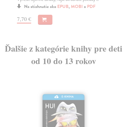
Na stiahnutie ako
EPUB
,
MOBI
a
PDF
7,70 €
7,
Ďalšie z kategórie knihy pre deti
od 10 do 13 rokov
E-KNIHA