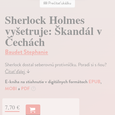
Prečítať ukážku
Sherlock Holmes
vyšetruje: Škandál v
Čechách
Baudet Stephanie
Sherlock dostal seberovnú protivníčku. Poradí si s ňou?
Čítať ďalej
↓
E-kniha na stiahnutie v digitálnych formátoch
EPUB
,
MOBI
a
PDF
?
7,70 €