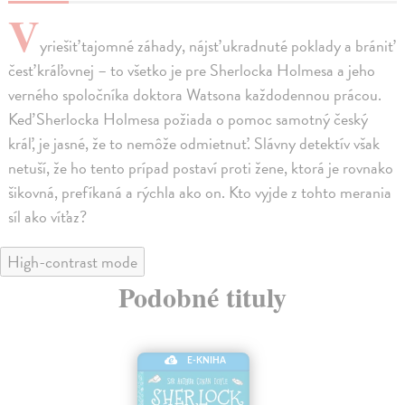
V
yriešiť tajomné záhady, nájsť ukradnuté poklady a brániť
česť kráľovnej – to všetko je pre Sherlocka Holmesa a jeho
verného spoločníka doktora Watsona každodennou prácou.
Keď Sherlocka Holmesa požiada o pomoc samotný český
kráľ, je jasné, že to nemôže odmietnuť. Slávny detektív však
netuší, že ho tento prípad postaví proti žene, ktorá je rovnako
šikovná, prefíkaná a rýchla ako on. Kto vyjde z tohto merania
síl ako víťaz?
High-contrast mode
Podobné tituly
E-KNIHA