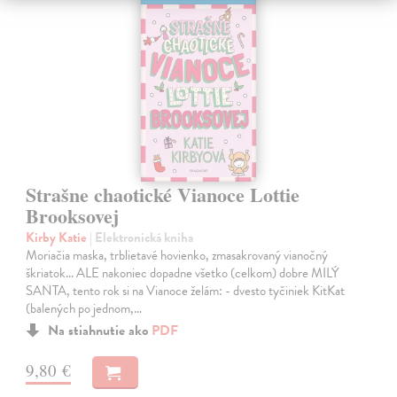
Strašne chaotické Vianoce Lottie
Brooksovej
Kirby Katie
| Elektronická kniha
Moriačia maska, trblietavé hovienko, zmasakrovaný vianočný
škriatok... ALE nakoniec dopadne všetko (celkom) dobre MILÝ
SANTA, tento rok si na Vianoce želám: - dvesto tyčiniek KitKat
(balených po jednom,…
Na stiahnutie ako
PDF
9,80 €