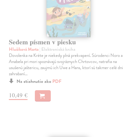
Sedem písmen v piesku
Hlušíková Marta
| Elektronická kniha
Dovolenka na Kréte je niekedy plná prekvapení. Súrodenci Noro a
Anabela pri mori spoznávajú svojráznych Chrtovcov, natrafia na
usušenú jaštericu, zaujmú ich Uwe a Hans, ktorí sú takmer celé dni
zahrabaní…
Na stiahnutie ako
PDF
10,49 €