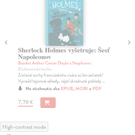
Sherlock Holmes vyšetruje: Šesť
S
Napoleonov
U
Baudet Arthur Conan Doyle a Stephanie
|
Ba
Elektronická kniha
Ele
Zničené sochy francúzskeho cisára sú len začiatok!
Gen
Vyriešiť tajomné záhady, nájsť ukradnuté poklady ...
prí
Na stiahnutie ako
EPUB
,
MOBI
a
PDF
7,70 €
7,
High-contrast mode