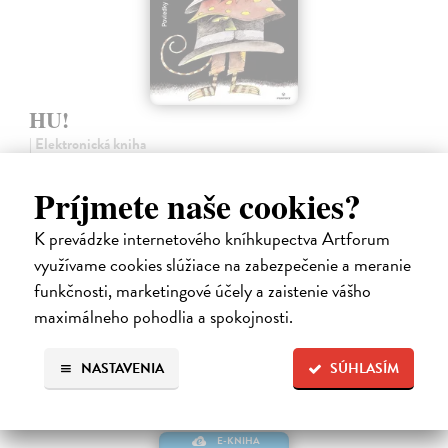
HU!
| Elektronická kniha
Poviedky – krátke príbehy pre deti a násťročných, ktoré sa
neodohrávajú niekde ďaleko, ale tu vedľa, možno len o ulicu ďalej.
Príjmete naše cookies?
Zobrazujú svet plný fantázie, humoru, snov, túžby po šťastí i
problémy, ktoré…
K prevádzke internetového kníhkupectva Artforum
Na stiahnutie ako
PDF
využívame cookies slúžiace na zabezpečenie a meranie
funkčnosti, marketingové účely a zaistenie vášho
3,20 €
maximálneho pohodlia a spokojnosti.
NASTAVENIA
SÚHLASÍM
E-KNIHA