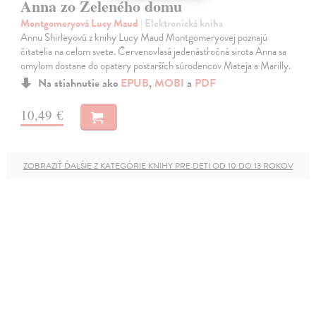
Anna zo Zeleného domu
Montgomeryová Lucy Maud
| Elektronická kniha
Annu Shirleyovú z knihy Lucy Maud Montgomeryovej poznajú
čitatelia na celom svete. Červenovlasá jedenásťročná sirota Anna sa
omylom dostane do opatery postarších súrodencov Mateja a Marilly.
Na stiahnutie ako
EPUB
,
MOBI
a
PDF
10,49 €
ZOBRAZIŤ ĎALŠIE Z KATEGÓRIE KNIHY PRE DETI OD 10 DO 13 ROKOV