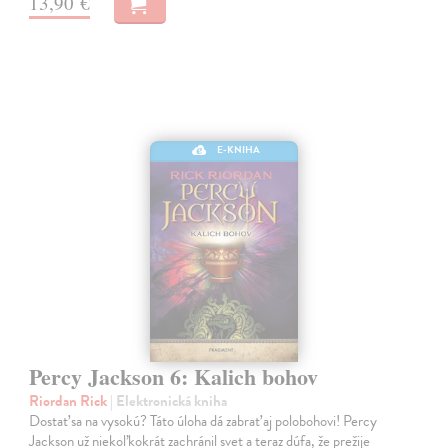
13,90 €
E-KNIHA
Percy Jackson 6: Kalich bohov
Riordan Rick
| Elektronická kniha
Dostať sa na vysokú? Táto úloha dá zabrať aj polobohovi! Percy
Jackson už niekoľkokrát zachránil svet a teraz dúfa, že prežije