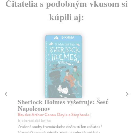
Čitatelia s podobným vkusom si
kúpili aj:
E-KNIHA
Sherlock Holmes vyšetruje: Šesť
S
Napoleonov
U
Baudet Arthur Conan Doyle a Stephanie
|
Ba
Elektronická kniha
Ele
Zničené sochy francúzskeho cisára sú len začiatok!
Gen
Vyriešiť tajomné záhady, nájsť ukradnuté poklady ...
prí