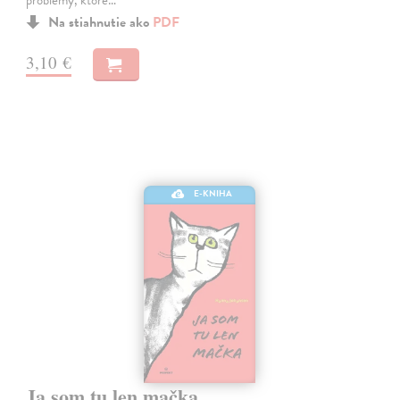
problémy, ktoré…
Na stiahnutie ako
PDF
3,10 €
E-KNIHA
Ja som tu len mačka