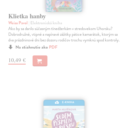
Klietka hanby
Weiss Pavol
| Elektronická kniha
Ako by sa darilo súčasným tínedžerkám v stredovekom Uhorsku?
Dobrodružné, vtipné a napínavé zážitky pätice kamarátok, ktorým sa
dva prázdninové dni bez dozoru rodičov trochu vymknú spod kontroly.
Na stiahnutie ako
PDF
10,49 €
E-KNIHA