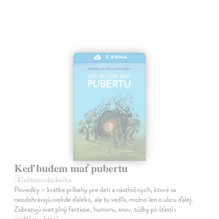
E-KNIHA
Keď budem mať pubertu
| Elektronická kniha
Poviedky – krátke príbehy pre deti a násťročných, ktoré sa
neodohrávajú niekde ďaleko, ale tu vedľa, možno len o ulicu ďalej.
Zobrazujú svet plný fantázie, humoru, snov, túžby po šťastí i