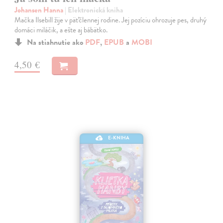
Johansen Hanna
| Elektronická kniha
Mačka Ilsebill žije v päťčlennej rodine. Jej pozíciu ohrozuje pes, druhý
domáci miláčik, a ešte aj bábätko.
Na stiahnutie ako
PDF
,
EPUB
a
MOBI
4,50 €
E-KNIHA