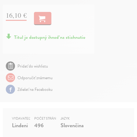
16,10 €
Titul je dostupný ihneď na stiahnutie
Pridať do wishlistu
Odporučiť známemu
Zdielať na Facebooku
VYDAVATEĽ
POČET STRÁN
JAZYK
Lindeni
496
Slovenčina