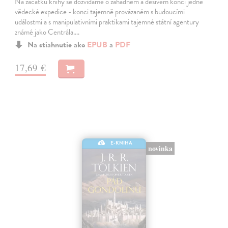
Na začátku knihy se dozvídáme o záhadném a děsivém konci jedné
vědecké expedice - konci tajemně provázaném s budoucími
událostmi a s manipulativními praktikami tajemné státní agentury
známé jako Centrála.…
Na stiahnutie ako
EPUB
a
PDF
17,69 €
E-KNIHA
novinka