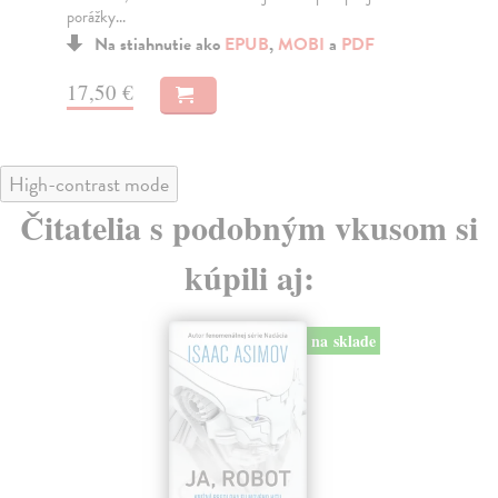
Na stiahnutie ako
EPUB
,
MOBI
a
PDF
15,40 €
15
High-contrast mode
Čitatelia s podobným vkusom si
kúpili aj:
na sklade