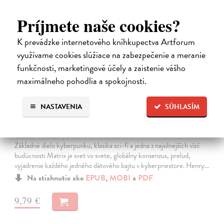
E-KNIHA
Príjmete naše cookies?
K prevádzke internetového kníhkupectva Artforum
využívame cookies slúžiace na zabezpečenie a meranie
funkčnosti, marketingové účely a zaistenie vášho
maximálneho pohodlia a spokojnosti.
NASTAVENIA
SÚHLASÍM
Neuromant
Gibson William
| Elektronická kniha
Základné dielo kyberpunku, klasika sci-fi a jedna z najsilnejších vízií
budúcnosti Matrix je svet vo svete, globálny konsenzus, prelud,
vyjadrenie každého jedného dátového bajtu v kyberpriestore. Henry…
Na stiahnutie ako
EPUB
,
MOBI
a
PDF
9,79 €