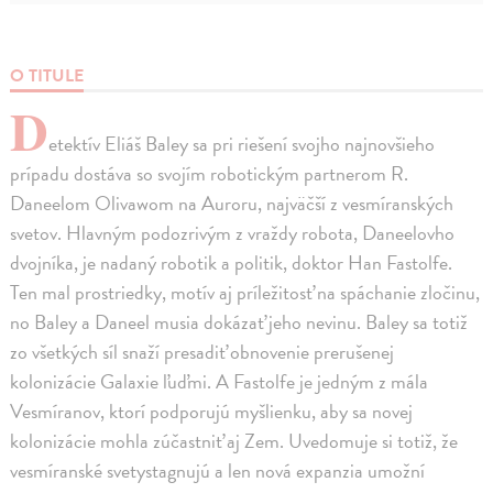
O TITULE
D
etektív Eliáš Baley sa pri riešení svojho najnovšieho
prípadu dostáva so svojím robotickým partnerom R.
Daneelom Olivawom na Auroru, najväčší z vesmíranských
svetov. Hlavným podozrivým z vraždy robota, Daneelovho
dvojníka, je nadaný robotik a politik, doktor Han Fastolfe.
Ten mal prostriedky, motív aj príležitosť na spáchanie zločinu,
no Baley a Daneel musia dokázať jeho nevinu. Baley sa totiž
zo všetkých síl snaží presadiť obnovenie prerušenej
kolonizácie Galaxie ľuďmi. A Fastolfe je jedným z mála
Vesmíranov, ktorí podporujú myšlienku, aby sa novej
kolonizácie mohla zúčastniť aj Zem. Uvedomuje si totiž, že
vesmíranské svetystagnujú a len nová expanzia umožní