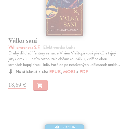
Válka saní
Williamsonová S.F.
| Elektronická kniha
Druhý díl dračí fantasy senzace Vivien Vlaštopírková přeložila tajný
jazyk draků — a tím rozpoutala občanskou válku, v níž na obou
stranách bojují draci i lidé. Poté co po nešťastných událostech unikla…
Na stiahnutie ako
EPUB
,
MOBI
a
PDF
18,69 €
E-KNIHA