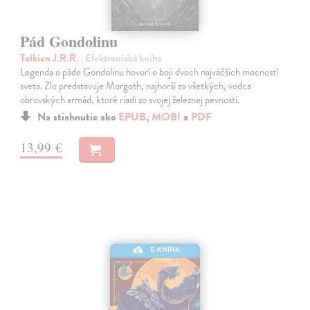
Pád Gondolinu
Tolkien J.R.R.
| Elektronická kniha
Legenda o páde Gondolinu hovorí o boji dvoch najväčších mocností
sveta. Zlo predstavuje Morgoth, najhorší zo všetkých, vodca
obrovských armád, ktoré riadi zo svojej železnej pevnosti.
Na stiahnutie ako
EPUB
,
MOBI
a
PDF
13,99 €
E-KNIHA