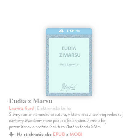
E-KNIHA
Ľudia z Marsu
Lasswitz Kurd
| Elektronická kniha
Slávny román nemeckého autora, v ktorom sa z nevinnej vedeckej
návštevy Marťanov stane pokus o kolonizáciu Zeme a boj
pozemšťanov o prežitie. Sci-fi zo Zlatého fondu SME.
Na stiahnutie ako
EPUB
a
MOBI