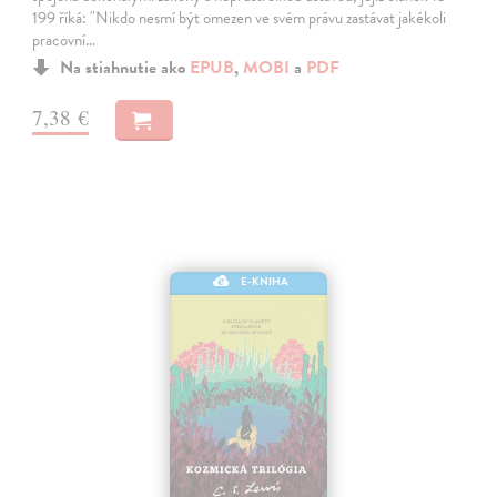
199 říká: "Nikdo nesmí být omezen ve svém právu zastávat jakékoli
pracovní…
Na stiahnutie ako
EPUB
,
MOBI
a
PDF
7,38 €
E-KNIHA