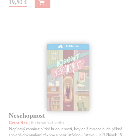
19,50 €
E-KNIHA
Neschopnost
Grant Rob
| Elektronická kniha
Napínavý román z blízké budoucnosti, kdy celá Evropa bude pěkně
spojená dokonalými zákony a neprůstřelnou ústavou, jejíž článek 13