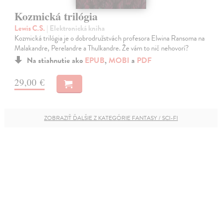
Kozmická trilógia
Lewis C.S.
| Elektronická kniha
Kozmická trilógia je o dobrodružstvách profesora Elwina Ransoma na
Malakandre, Perelandre a Thulkandre. Že vám to nič nehovorí?
Na stiahnutie ako
EPUB
,
MOBI
a
PDF
29,00 €
ZOBRAZIŤ ĎALŠIE Z KATEGÓRIE FANTASY / SCI-FI