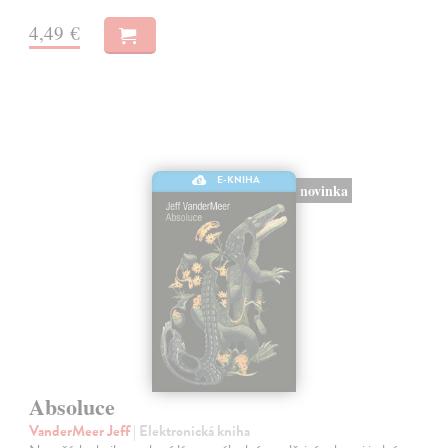
4,49 €
E-KNIHA
novinka
Absoluce
VanderMeer Jeff
| Elektronická kniha