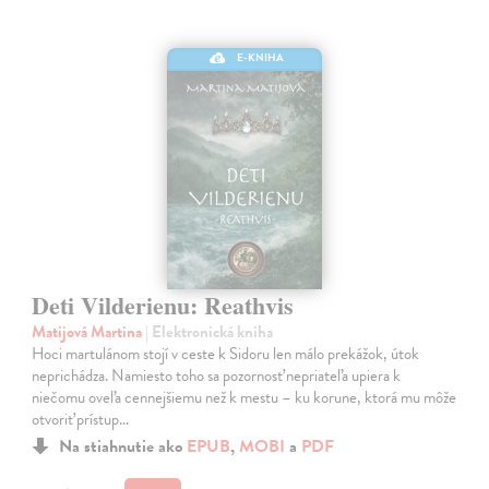
E-KNIHA
Deti Vilderienu: Reathvis
Matijová Martina
| Elektronická kniha
Hoci martulánom stojí v ceste k Sidoru len málo prekážok, útok
neprichádza. Namiesto toho sa pozornosť nepriateľa upiera k
niečomu oveľa cennejšiemu než k mestu – ku korune, ktorá mu môže
otvoriť prístup…
Na stiahnutie ako
EPUB
,
MOBI
a
PDF