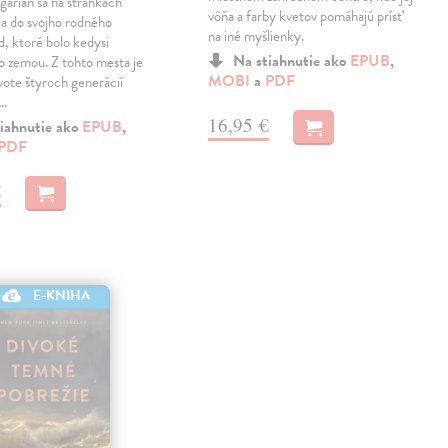
arian sa na stránkach
vôňa a farby kvetov pomáhajú prísť
ia do svojho rodného
na iné myšlienky.
, ktoré bolo kedysi
Na stiahnutie ako
EPUB
,
o zemou. Z tohto mesta je
MOBI
a
PDF
ivote štyroch generácií
j…
16,95 €
iahnutie ako
EPUB
,
PDF
€
E-KNIHA