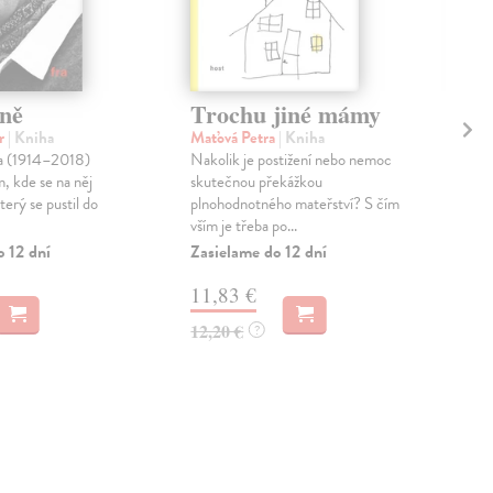
sně
Trochu jiné mámy
Dr
st
or
| Kniha
Maťová Petra
| Kniha
ci
a (1914–2018)
Nakolik je postižení nebo nemoc
, kde se na něj
skutečnou překážkou
Mrá
terý se pustil do
plnohodnotného mateřství? S čím
Dra
vším je třeba po...
díly
o 12 dní
Zasielame do 12 dní
oko
Zas
11,83 €
28
12,20 €
?
29,