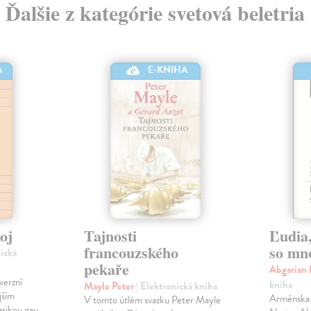
Ďalšie z kategórie svetová beletria
A
E-KNIHA
oj
Tajnosti
Ľudia,
francouzského
so mn
nická
pekaře
Abgarian
verzní
kniha
Mayle Peter
| Elektronická kniha
jším
Arménska 
V tomto útlém svazku Peter Mayle
asikou gay