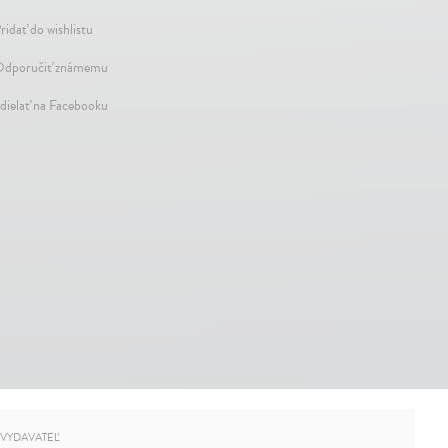
ridať do wishlistu
dporučiť známemu
dielať na Facebooku
VYDAVATEĽ