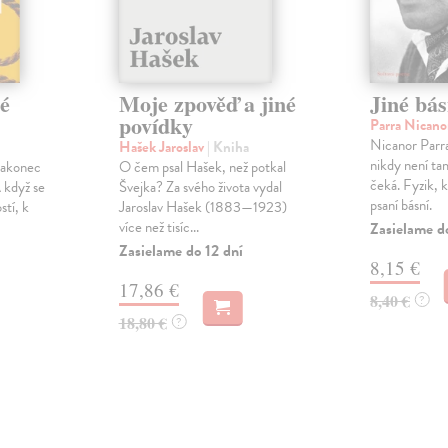
né
Moje zpověď a jiné
Jiné bá
povídky
Parra Nican
Nicanor Parr
Hašek Jaroslav
| Kniha
nikdy není tam
nakonec
O čem psal Hašek, než potkal
čeká. Fyzik, k
 když se
Švejka? Za svého života vydal
psaní básní.
stí, k
Jaroslav Hašek (1883—1923)
více než tisíc...
Zasielame d
Zasielame do 12 dní
8,15 €
17,86 €
8,40 €
?
18,80 €
?