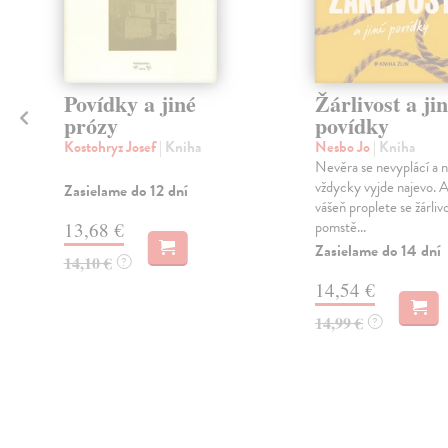
Povídky a jiné
Žárlivost a ji
prózy
povídky
Kostohryz Josef
| Kniha
Nesbo Jo
| Kniha
Nevěra se nevyplácí a 
vždycky vyjde najevo. A
Zasielame do 12 dní
vášeň proplete se žárlivo
pomstě...
13,68 €
Zasielame do 14 dní
14,10 €
?
14,54 €
14,99 €
?