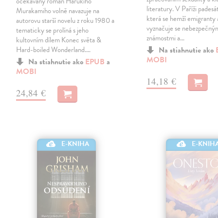
očekávaný román Harukiho
literatury. V Paříži padesá
Murakamiho volně navazuje na
která se hemží emigranty 
autorovu starší novelu z roku 1980 a
vyznačuje se nebezpečný
tematicky se prolíná s jeho
známostmi a…
kultovním dílem Konec světa &
Hard-boiled Wonderland.…
Na stiahnutie ako
MOBI
Na stiahnutie ako
EPUB
a
MOBI
14,18 €
24,84 €
E-KNIHA
E-KNIH