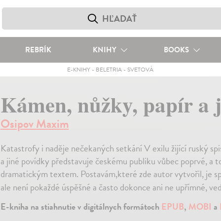
REBRÍK
KNIHY
BOOKS
E-KNIHY
-
BELETRIA
-
SVETOVÁ
Kámen, nůžky, papír a 
Osipov Maxim
Katastrofy i naděje nečekaných setkání V exilu žijící ruský s
a jiné povídky představuje českému publiku vůbec poprvé, a 
dramatickým textem. Postavám,které zde autor vytvořil, je sp
ale není pokaždé úspěšné a často dokonce ani ne upřímné, v
E-kniha na stiahnutie v digitálnych formátoch
EPUB
,
MOBI
a