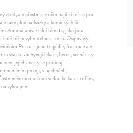
ný ztrát, ale přesto se v něm najde i místo pro
í, ale také plné nadsázky a komických či
vém zkoumá univerzální témata, jako jsou
ní řadě též nevyhnutelnost smrti. Osipovovy
ovinčním Rusku – jeho tragédie, frustrace ale
mto svazku zachycují lékaře, herce, scenáristy,
čince, jejichž cesty se protínají
 nemocničním pokoji, v učebnách,
. Často nečekaná setkání vedou ke katastrofám,
i na vykoupení.