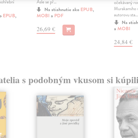
pohřební
Asle se př...
očekávaný ro
Murakamiho v
Na stiahnutie ako
EPUB
,
autorovu sta...
ko
EPUB
,
MOBI
a
PDF
Na stia
26,69 €
a
MOBI
24,84 €
atelia s podobným vkusom si kúpili