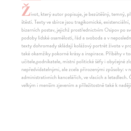
Ž
ivot, který autor popisuje, je bezútěšný, temný, pl
štěstí. Texty ve sbírce jsou tragikomické, existenciáln
bizarních postav, jejichž prostřednictvím Osipov po s
podoby lidské osamělosti, řád a svoboda a v neposled
texty dohromady skládají kolážový portrét života v pr
také okamžiky pokorné krásy a inspirace. Příběhy v to
učitele,podnikatele, místní politické šéfy i obyčejné zlo
nepředvídatelnými, ale zcela přirozenými způsoby: v
administrativních kancelářích, ve vlacích a letadlech
velkým i menším zjevením a příležitostně také k naděj