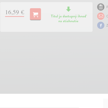
P
16,59 €
Titul je dostupný ihneď
O
na stiahnutie
Z