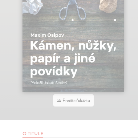
Prečítať ukážku
O TITULE