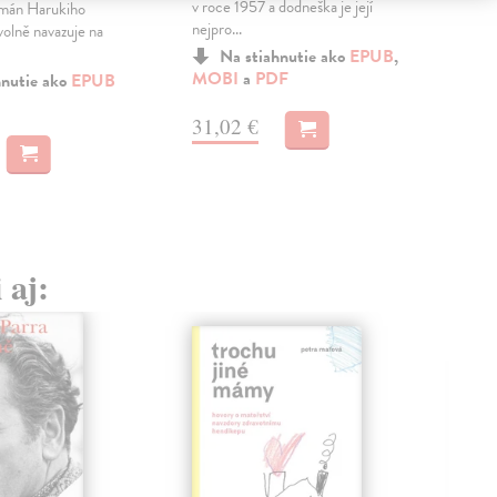
v roce 1957 a dodneška je její
chví
mán Harukiho
nejpro...
Nobe
olně navazuje na
Na stiahnutie ako
EPUB
,
MOBI
a
PDF
MO
hnutie ako
EPUB
31,02 €
16
 aj: