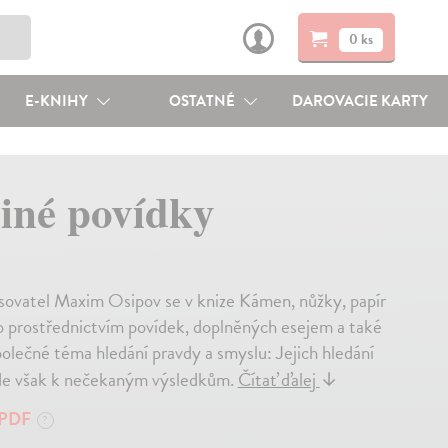
0 ks
E-KNIHY
OSTATNÉ
DAROVACIE KARTY
jiné povídky
pisovatel Maxim Osipov se v knize Kámen, nůžky, papír
to prostřednictvím povídek, doplněných esejem a také
olečné téma hledání pravdy a smyslu: Jejich hledání
ede však k nečekaným výsledkům.
Čítať ďalej
↓
PDF
?