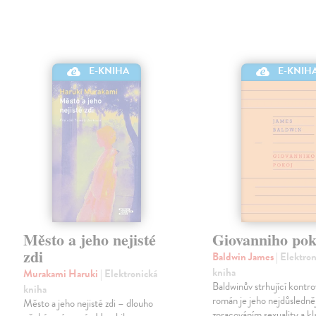
E-KNIHA
E-KNIH
Město a jeho nejisté
Giovanniho pok
zdi
Baldwin James
| Elektro
kniha
Murakami Haruki
| Elektronická
Baldwinův strhující kontro
kniha
román je jeho nejdůsledně
Město a jeho nejisté zdi – dlouho
zpracováním sexuality a kl