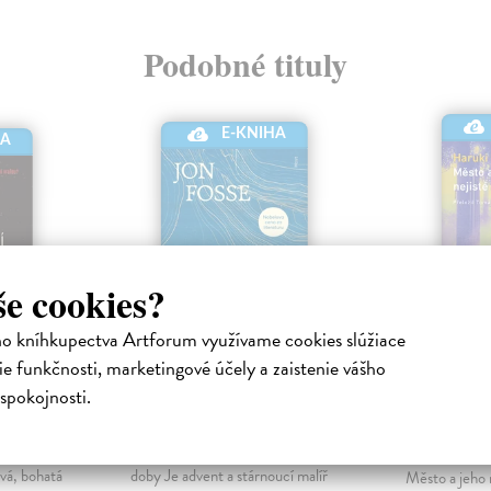
Podobné tituly
E-KNIHA
HA
še cookies?
ho kníhkupectva Artforum využívame cookies slúžiace
e funkčnosti, marketingové účely a zaistenie vášho
ní
Septologie
Město a 
spokojnosti.
zdi
Fosse Jon
| Elektronická kniha
Klíčové dílo jednoho z
Murakami H
ho rána
nejdůležitějších spisovatelů naší
kniha
vá, bohatá
doby Je advent a stárnoucí malíř
Město a jeho n