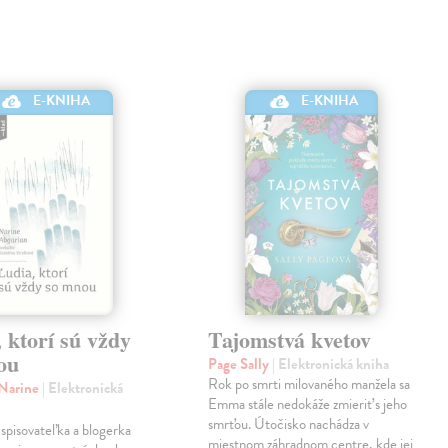
E-KNIHA
E-KNIHA
 ktorí sú vždy
Tajomstvá kvetov
ou
Page Sally
| Elektronická kniha
Rok po smrti milovaného manžela sa
 Narine
| Elektronická
Emma stále nedokáže zmieriť s jeho
smrťou. Útočisko nachádza v
spisovateľka a blogerka
miestnom záhradnom centre, kde jej