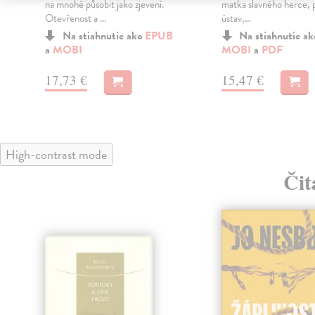
na mnohé působit jako zjevení.
matka slavného herce, 
Otevřenost a ...
ústav,...
Na stiahnutie ako
EPUB
Na stiahnutie a
a
MOBI
MOBI
a
PDF
17,73 €
15,47 €
High-contrast mode
Čit