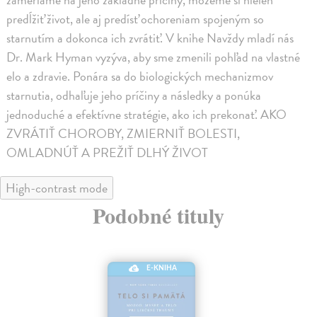
predĺžiť život, ale aj predísť ochoreniam spojeným so
starnutím a dokonca ich zvrátiť. V knihe Navždy mladí nás
Dr. Mark Hyman vyzýva, aby sme zmenili pohľad na vlastné
elo a zdravie. Ponára sa do biologických mechanizmov
starnutia, odhaľuje jeho príčiny a následky a ponúka
jednoduché a efektívne stratégie, ako ich prekonať. AKO
ZVRÁTIŤ CHOROBY, ZMIERNIŤ BOLESTI,
OMLADNÚŤ A PREŽIŤ DLHÝ ŽIVOT
High-contrast mode
Podobné tituly
E-KNIHA