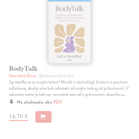
BodyTalk
Hornthal Erica
| Elektronická kniha
Spriateľte sa so svojím telom! Mnohí z nás kráčajú životom s pocitom
odlúčenia, akoby sme boli odrezaní od svojho tela aj od prítomnosti. V
takomto svete je takmer nemožné zotrvať v prítomnom okamihu a…
Na stiahnutie ako
PDF
14,70 €