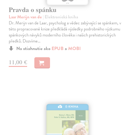
Pravda o spánku
Laar Merijn van de
| Elektronická kniha
Dr. Merijn van de Laar, psycholog a vědec zabývající se spánkem, v
této propracované knize předkládá výsledky podrobného výzkumu
spánkových návyků moderního člověka i našich prehistorických
předků. Dozvíme…
Na stiahnutie ako
EPUB
a
MOBI
11,00 €
E-KNIHA