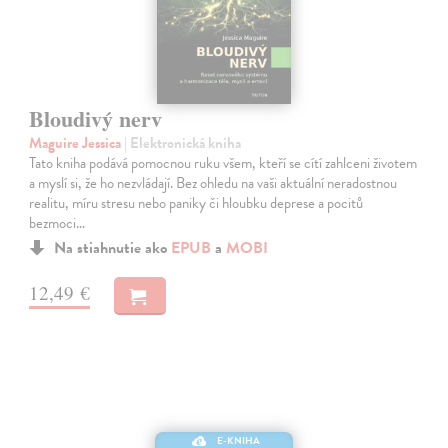
Bloudivý nerv
Maguire Jessica
| Elektronická kniha
Tato kniha podává pomocnou ruku všem, kteří se cítí zahlceni životem
a myslí si, že ho nezvládají. Bez ohledu na vaši aktuální neradostnou
realitu, míru stresu nebo paniky či hloubku deprese a pocitů
bezmoci…
Na stiahnutie ako
EPUB
a
MOBI
12,49 €
E-KNIHA