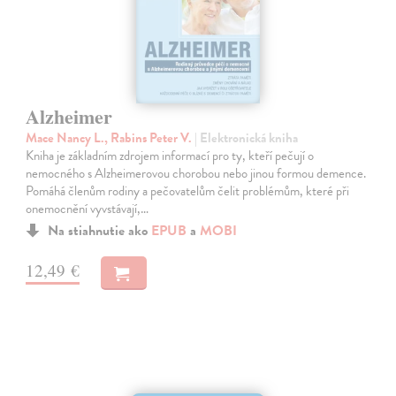
Alzheimer
Mace Nancy L., Rabins Peter V.
| Elektronická kniha
Kniha je základním zdrojem informací pro ty, kteří pečují o
nemocného s Alzheimerovou chorobou nebo jinou formou demence.
Pomáhá členům rodiny a pečovatelům čelit problémům, které při
onemocnění vyvstávají,…
Na stiahnutie ako
EPUB
a
MOBI
12,49 €