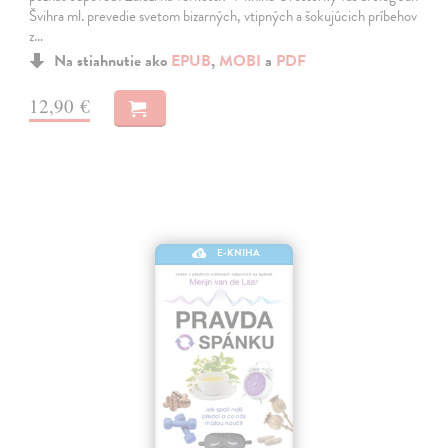
Švihra ml. prevedie svetom bizarných, vtipných a šokujúcich príbehov
z…
Na stiahnutie ako
EPUB
,
MOBI
a
PDF
12,90 €
E-KNIHA