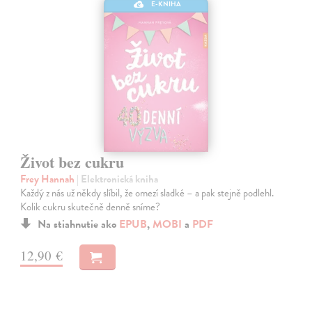
E-KNIHA
Život bez cukru
Frey Hannah
| Elektronická kniha
Každý z nás už někdy slíbil, že omezí sladké – a pak stejně podlehl.
Kolik cukru skutečně denně sníme?
Na stiahnutie ako
EPUB
,
MOBI
a
PDF
12,90 €