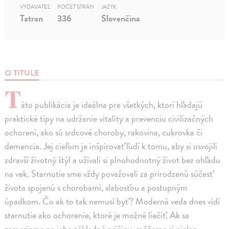
VYDAVATEĽ
POČET STRÁN
JAZYK
Tatran
336
Slovenčina
O TITULE
T
áto publikácia je ideálna pre všetkých, ktorí hľadajú
praktické tipy na udržanie vitality a prevenciu civilizačných
ochorení, ako sú srdcové choroby, rakovina, cukrovka či
demencia. Jej cieľom je inšpirovať ľudí k tomu, aby si osvojili
zdravší životný štýl a užívali si plnohodnotný život bez ohľadu
na vek. Starnutie sme vždy považovali za prirodzenú súčasť
života spojenú s chorobami, slabosťou a postupným
úpadkom. Čo ak to tak nemusí byť? Moderná veda dnes vidí
starnutie ako ochorenie, ktoré je možné liečiť. Ak sa
zameriame na jeho základné príčiny, môžeme si nielen