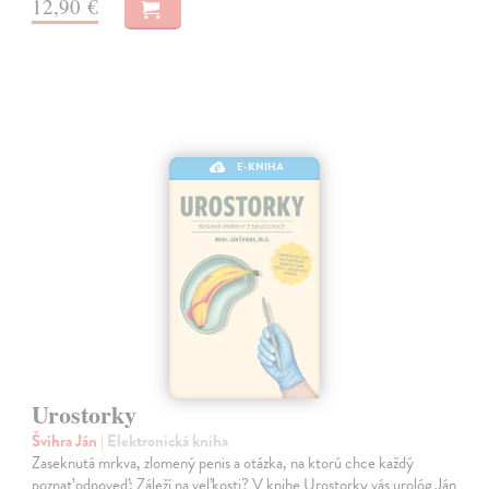
12,90 €
E-KNIHA
Urostorky
Švihra Ján
| Elektronická kniha
Zaseknutá mrkva, zlomený penis a otázka, na ktorú chce každý
poznať odpoveď: Záleží na veľkosti? V knihe Urostorky vás urológ Ján