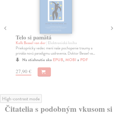
Koniec starnutia
Bi
Sinclair David A.
| Elektronická kniha
Gu
Je zdanlivo nepopierateľnou pravdou, že starnutie je
Spô
nevyhnutné. Avšak čo ak všetko, čomu sme sa nau...
och
Na stiahnutie ako
EPUB
,
MOBI
a
PDF
16,90 €
16
High-contrast mode
Čitatelia s podobným vkusom si