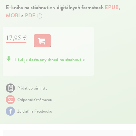
E-kniha na stiahnutie v digitálnych formátoch
EPUB
,
MOBI
a
PDF
?
17,95 €
Titul je dostupný ihneď na stiahnutie
Pridať do wishlistu
Odporučiť známemu
Zdielať na Facebooku