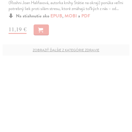
(Roshni Joan Halifaxová, autorka knihy Státie na okraji) ponúka veľmi
potrebný liek proti silám stresu, ktoré zmáhajú toľkých z nás – od…
Na stiahnutie ako
EPUB
,
MOBI
a
PDF
11,19 €
ZOBRAZIŤ ĎALŠIE Z KATEGÓRIE ZDRAVIE