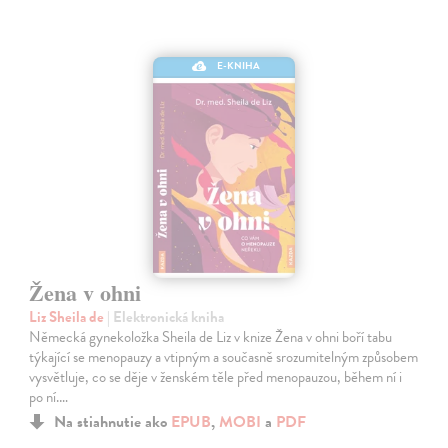
E-KNIHA
Žena v ohni
Liz Sheila de
| Elektronická kniha
Německá gynekoložka Sheila de Liz v knize Žena v ohni boří tabu
týkající se menopauzy a vtipným a současně srozumitelným způsobem
vysvětluje, co se děje v ženském těle před menopauzou, během ní i
po ní.…
Na stiahnutie ako
EPUB
,
MOBI
a
PDF