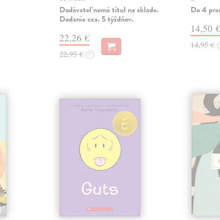
Dodávateľ nemá titul na sklade.
Do 4 pra
Dodanie cca. 5 týždňov.
14,50 
22,26 €
14,95 €
22,95 €
?