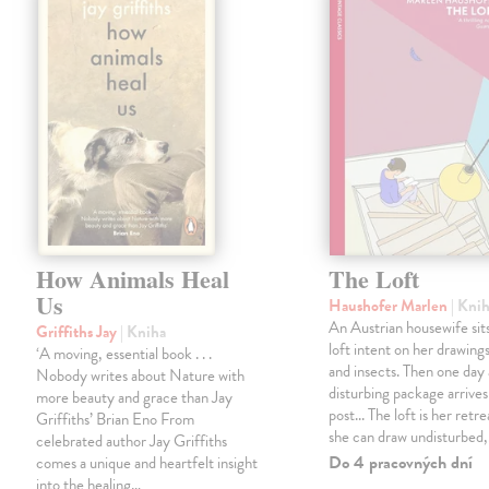
How Animals Heal
The Loft
Us
Haushofer Marlen
| Kni
An Austrian housewife sits
Griffiths Jay
| Kniha
loft intent on her drawings
‘A moving, essential book . . .
and insects. Then one day 
Nobody writes about Nature with
disturbing package arrives
more beauty and grace than Jay
post... The loft is her retre
Griffiths’ Brian Eno From
she can draw undisturbed
celebrated author Jay Griffiths
Do 4 pracovných dní
comes a unique and heartfelt insight
into the healing…