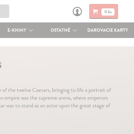
0 ks
E-KNIHY
OSTATNÉ
DAROVACIE KARTY
s
f the twelve Caesars, bringing to life a portrait of
an empire was the supreme arena, where emperors
aesar was to stand as an actor upon the great stage of