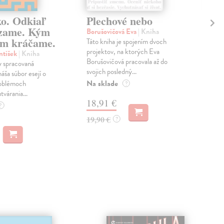
ko. Odkiaľ
Plechové nebo
Po
zame. Kým
Borušovičová Eva
| Kniha
Kun
m kráčame.
Táto kniha je spojením dvoch
Poma
projektov, na ktorých Eva
čty
ntišek
| Kniha
Borušovičová pracovala až do
naps
 spracovaná
svojich posledný...
česk
náša súbor esejí o
Na sklade
Na 
oblémoch
?
tvárania...
18,91 €
14
?
19,90 €
15,
?