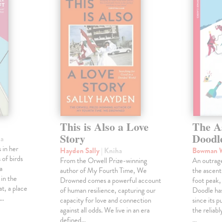
This is Also a Love
The A
Story
Doodl
ha
 in her
Hayden Sally
| Kniha
Bowman 
 of birds
From the Orwell Prize-winning
An outrag
a
author of My Fourth Time, We
the ascen
 in the
Drowned comes a powerful account
foot peak
at, a place
of human resilience, capturing our
Doodle has
,…
capacity for love and connection
since its p
against all odds. We live in an era
the reliab
defined…
…