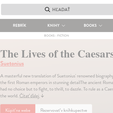
REBRÍK
KNIHY
BOOKS
BOOKS
-
FICTION
The Lives of the Caesar
Suetonius
A masterful new translation of Suetonius' renowned biography o
the first Roman emperors in stunning detailThe ancient Rom
had no choice but to fight, to thrill, to dazzle. To rule as a C
the world.
Čítať ďalej
↓
Kúpiť
na webe
Rezervovať v kníhkupectve