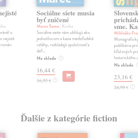
ejisté
Sociálne siete musia
Slovens
byť zničené
prichád
sme. Ka
iha
Marec Samo
| Kniha
právěl o
Sociálne siete nám ubližujú ako
Mikloško Fra
o nejisté
jednotlivcom a kazia medziľudské
Monograficky
ý román
vzťahy, rozkladajú spoločnosť a
publikácia pri
def...
kľúčových pr
historického u
Na sklade
?
Na sklade
16,44 €
23,16 €
16,95 €
?
24,90 €
?
Ďalšie z kategórie fiction