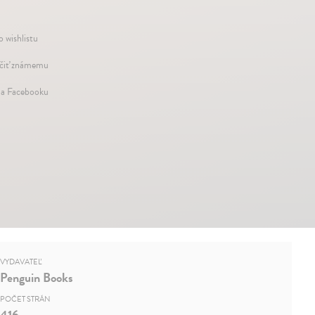
o wishlistu
iť známemu
na Facebooku
VYDAVATEĽ
Penguin Books
POČET STRÁN
416