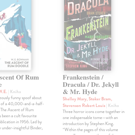
scent Of Rum
Frankenstein /
e
Dracula / Dr. Jekyll
& Mr. Hyde
W.E.
| Kniha
eously funny spoof about
Shelley Mary, Stoker Bram,
t of a 40,000-and-a-half-
Stevenson Robert Louis
| Kniha
, The Ascent of Rum
Three horror icons come together in
 been a cult favourite
one indispensable tome—with an
ublication in 1956. Led by
introduction by Stephen King.
ly under-insightful Binder,
“Within the pages of this volume