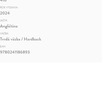
ROK VYDANIA
2024
JAZYK
Angličtina
VÄZBA
Tvrdá väzba / Hardback
EAN
9780241186893