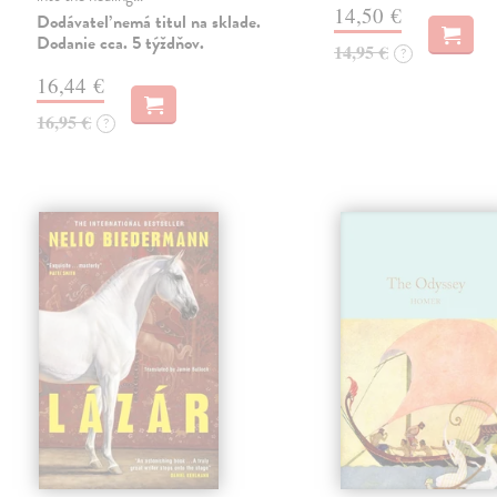
14,50 €
Dodávateľ nemá titul na sklade.
Dodanie cca. 5 týždňov.
14,95 €
?
16,44 €
16,95 €
?