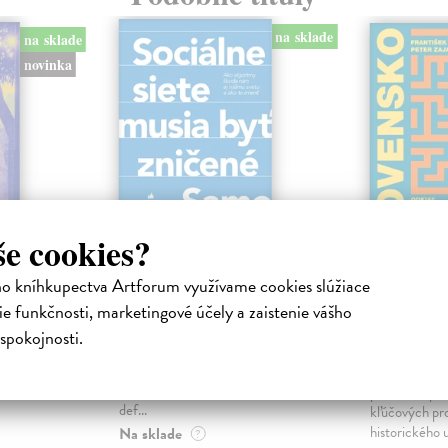
na sklade
na sklade
novinka
še cookies?
ejisté
Sociálne siete musia
Slovens
ho kníhkupectva Artforum využívame cookies slúžiace
byť zničené
prichád
e funkčnosti, marketingové účely a zaistenie vášho
sme. Ka
iha
Marec Samo
| Kniha
spokojnosti.
právěl o
Sociálne siete nám ubližujú ako
Mikloško Fra
o nejisté
jednotlivcom a kazia medziľudské
Monograficky
ý román
vzťahy, rozkladajú spoločnosť a
publikácia pri
def...
kľúčových pr
historického u
Na sklade
?