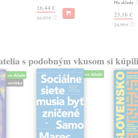
Na sklade
16,44 €
23,16 €
16,95 €
?
24,90 €
?
atelia s podobným vkusom si kúpili
na sklade
na sklade
novinka