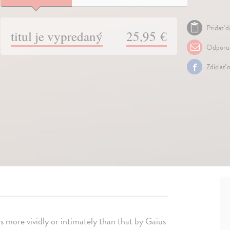
Pridať d
titul je vypredaný
25,95 €
Odporuč
Zdielať 
rs more vividly or intimately than that by Gaius