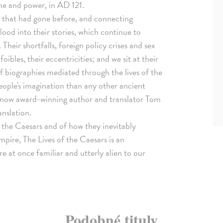
me and power, in AD 121.
s that had gone before, and connecting
lood into their stories, which continue to
eir shortfalls, foreign policy crises and sex
foibles, their eccentricities; and we sit at their
of biographies mediated through the lives of the
eople's imagination than any other ancient
 now award-winning author and translator Tom
anslation.
f the Caesars and of how they inevitably
pire, The Lives of the Caesars is an
e at once familiar and utterly alien to our
Podobné tituly