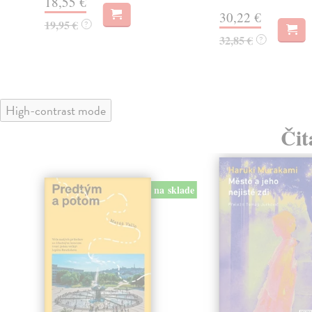
18,55 €
30,22 €
19,95 €
?
32,85 €
?
High-contrast mode
Čit
na sklade