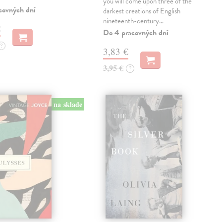
you will come upon three of the
covných dní
darkest creations of English
nineteenth-century…
€
Do 4 pracovných dní
?
3,83 €
3,95 €
?
na sklade