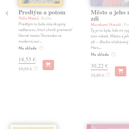
Predtým a potom
Město a jeho n
zdi
Vallo Matúš
| Kniha
Predtým tu bola vízia skupiny
Murakami Haruki
| Kn
nadšencov, ktorí chceli premeniť
Ty jsi to byla, kdo mi vy
hlavné mesto Slovenska na
tom městě. Město a jeh
modernú eur...
zdi – dlouho očekávan
Haru...
Na sklade
?
Na sklade
?
18,55 €
30,22 €
19,95 €
?
32,85 €
?