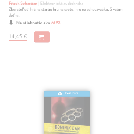
Fitzek Sebastian
| Elektronická audiokniha
Zberateľ očí hrá najstaršiu hru na svete: hru na schovávačku. S vašimi
deťmi.
Na stiahnutie ako
MP3
14,45 €
E-AUDIO