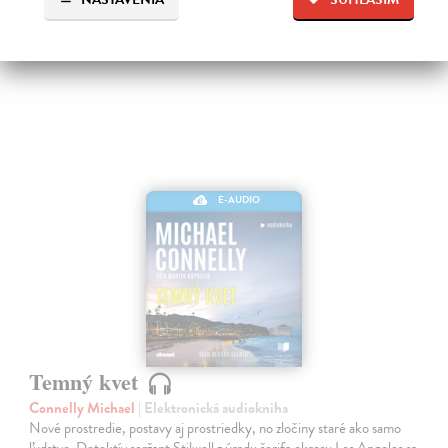
17,96 €
E-AUDIO
Temný kvet
Connelly Michael
| Elektronická audiokniha
Nové prostredie, postavy aj prostriedky, no zločiny staré ako samo