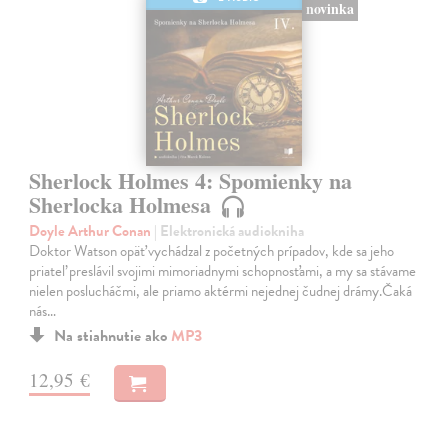
novinka
Sherlock Holmes 4: Spomienky na
Sherlocka Holmesa
Doyle Arthur Conan
| Elektronická audiokniha
Doktor Watson opäť vychádzal z početných prípadov, kde sa jeho
priateľ preslávil svojimi mimoriadnymi schopnosťami, a my sa stávame
nielen poslucháčmi, ale priamo aktérmi nejednej čudnej drámy.Čaká
nás…
Na stiahnutie ako
MP3
12,95 €