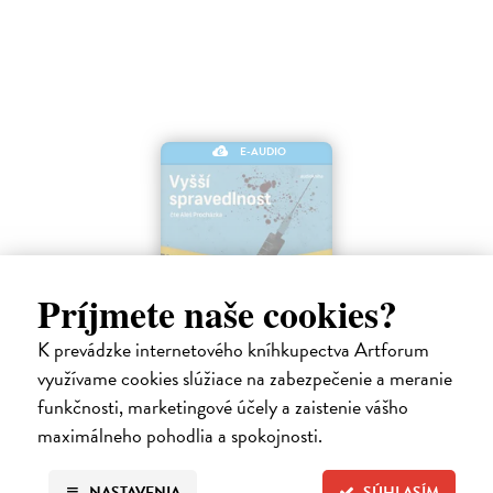
E-AUDIO
Príjmete naše cookies?
Vyšší spravedlnost
K prevádzke internetového kníhkupectva Artforum
využívame cookies slúžiace na zabezpečenie a meranie
Hjorth Michael, Rosenfeldt Hans
| Elektronická audiokniha
Co když je spravedlnost slepá a vrahové zůstávají na svobodě? Pak
funkčnosti, marketingové účely a zaistenie vášho
musí přijít někdo, kdo je nenechá uniknout bez trestu.
maximálneho pohodlia a spokojnosti.
Na stiahnutie ako
MP3
NASTAVENIA
SÚHLASÍM