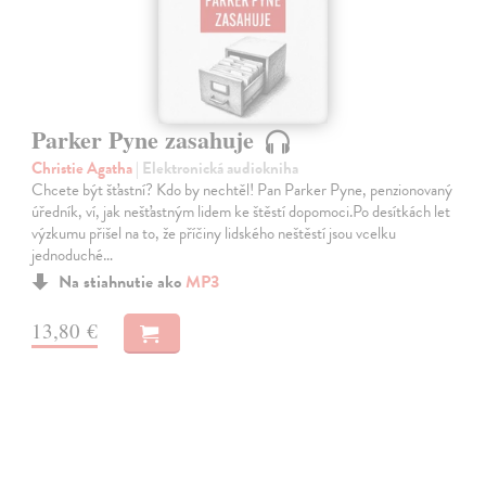
Parker Pyne zasahuje
Christie Agatha
| Elektronická audiokniha
Chcete být šťastní? Kdo by nechtěl! Pan Parker Pyne, penzionovaný
úředník, ví, jak nešťastným lidem ke štěstí dopomoci.Po desítkách let
výzkumu přišel na to, že příčiny lidského neštěstí jsou vcelku
jednoduché…
Na stiahnutie ako
MP3
13,80 €