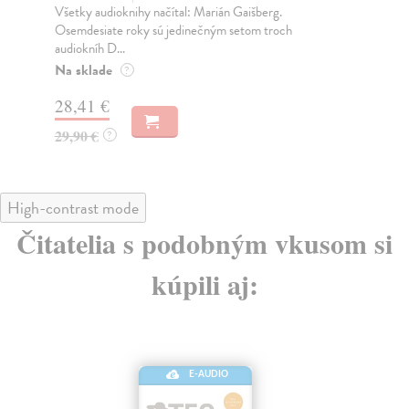
pre
Všetky audioknihy načítal: Marián Gaišberg.
Osemdesiate roky sú jedinečným setom troch
audiokníh D...
Na sklade
20
?
28,41 €
29,90 €
?
High-contrast mode
Čitatelia s podobným vkusom si
kúpili aj:
E-AUDIO