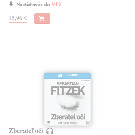
Na stiahnutie ako
MP3
15,96 €
E-AUDIO
Zberateľ očí