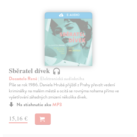
E-AUDIO
Sběratel dívek
Decastelo René
| Elektronická audiokniha
Píše se rok 1986. Daniela Hrubá přijíždí z Prahy převzít vedení
kriminálky na malém městě a ocitá se rovnýma nohama přímo ve
vyšetřování záhadných zmizení několika dívek.
Na stiahnutie ako
MP3
15,16 €