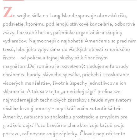
Z
o svojho sídla na Long Islande spravuje obrovskú ríšu,
podsvetie, ktorému podliehajú stávkové kancelárie, odborové
zväzy, hazardné herne, pašerácke organizácie a skupiny
vydieračov. Najmocnejší a najbohatší Američania sa pred ním
trasú, lebo jeho vplyv siaha do všetkých oblastí amerického
života - od polície a tajnej služby až k finančným
magnátom.Dej románu je rozvetvený: sledujeme tu osudy
chránenca bandy, slávneho speváka, priebeh i stroskotanie
viacerých manželstiev, životné úspechy jednotlivcov a ich
sklamania. A tak sa v tejto „americkej ságe" prelína svet
najmodernejších technických zázrakov s feudálnym svetom
násiliaa krvnej pomsty - neprikrášlená a autentická tvár
Ameriky, napísaná so znalosťou prostredia a zmyslom pre
gradáciu deja."Puzo bravúrne charakterizuje každú svoju
postavu, rafinovane snuje zápletky. Človek nepustí tento