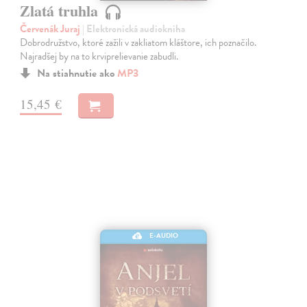
Zlatá truhla
Červenák Juraj
| Elektronická audiokniha
Dobrodružstvo, ktoré zažili v zakliatom kláštore, ich poznačilo.
Najradšej by na to krviprelievanie zabudli.
Na stiahnutie ako
MP3
15,45 €
E-AUDIO