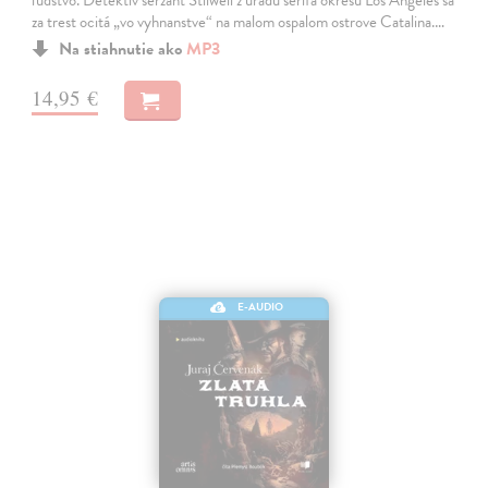
ľudstvo. Detektív seržant Stilwell z úradu šerifa okresu Los Angeles sa
za trest ocitá „vo vyhnanstve“ na malom ospalom ostrove Catalina.…
Na stiahnutie ako
MP3
14,95 €
E-AUDIO