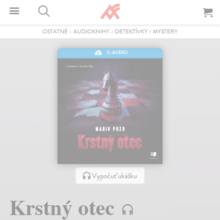
OSTATNÉ
-
AUDIOKNIHY
-
DETEKTÍVKY / MYSTERY
E-AUDIO
Vypočuť ukážku
Krstný otec