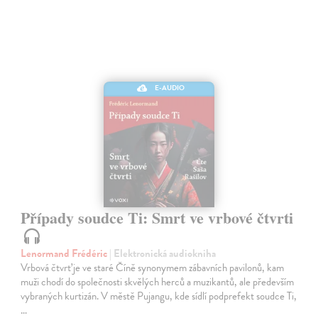
E-AUDIO
Případy soudce Ti: Smrt ve vrbové čtvrti
Lenormand Frédéric
| Elektronická audiokniha
Vrbová čtvrť je ve staré Číně synonymem zábavních pavilonů, kam
muži chodí do společnosti skvělých herců a muzikantů, ale především
vybraných kurtizán. V městě Pujangu, kde sídlí podprefekt soudce Ti,
…