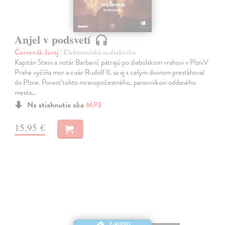
Anjel v podsvetí
Červenák Juraj
| Elektronická audiokniha
Kapitán Stein a notár Barbarič pátrajú po diabolskom vrahovi v PlzniV
Prahe vyčíňa mor a cisár Rudolf II. sa aj s celým dvorom presťahoval
do Plzne. Povesť tohto mravopočestného, panovníkovi oddaného
mesta…
Na stiahnutie ako
MP3
15,95 €
E-AUDIO