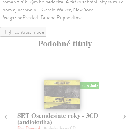
román z rúk, kým ho nedočíta. A ťažko zabrání, aby sa mu o
ňom aj nesnívalo."- Gerald Walker, New York
MagazinePreklad: Tatiana Ruppeldtová
High-contrast mode
Podobné tituly
na sklade
SET Osemdesiate roky - 3CD
Ťa
(audiokniha)
Br
Mag
Dán Dominik
| Audiokniha na CD