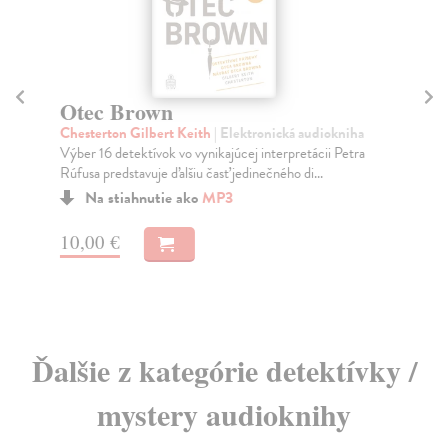
Otec Brown
Č
Chesterton Gilbert Keith
| Elektronická audiokniha
Kar
Výber 16 detektívok vo vynikajúcej interpretácii Petra
Let
Rúfusa predstavuje ďalšiu časť jedinečného di...
Na stiahnutie ako
MP3
15
10,00 €
Ďalšie z kategórie detektívky /
mystery audioknihy