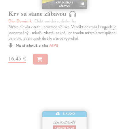
Krv sa stane zábavou
Dán Dominik
| Elektronická audiokniha
Mŕtve dievča v aute uprostred sídliska. Verdikt doktora Lengyela je
jednoznačný - mladá, zdravá, pekná, len trochu mŕtva.Smrť spôsobil
pervitín, jeden vpich do žily a život vyprchal.
Na stiahnutie ako
MP3
16,45 €
E-AUDIO