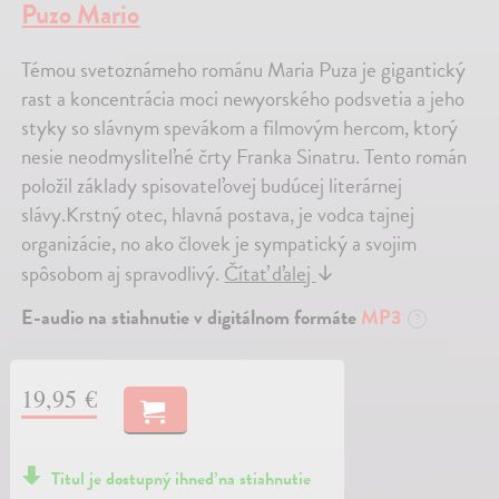
Puzo Mario
Témou svetoznámeho románu Maria Puza je gigantický
rast a koncentrácia moci newyorského podsvetia a jeho
styky so slávnym spevákom a filmovým hercom, ktorý
nesie neodmysliteľné črty Franka Sinatru. Tento román
položil základy spisovateľovej budúcej literárnej
slávy.Krstný otec, hlavná postava, je vodca tajnej
organizácie, no ako človek je sympatický a svojim
spôsobom aj spravodlivý.
Čítať ďalej
↓
E-audio na stiahnutie v digitálnom formáte
MP3
?
19,95 €
Titul je dostupný ihneď na stiahnutie