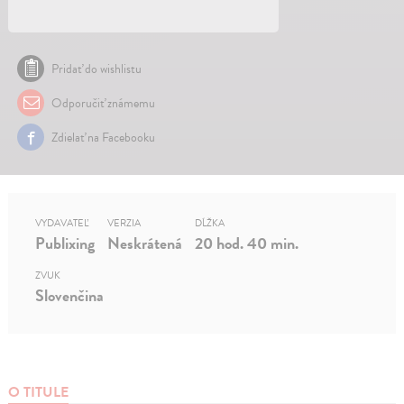
Pridať do wishlistu
Odporučiť známemu
Zdielať na Facebooku
VYDAVATEĽ
VERZIA
DĹŽKA
Publixing
Neskrátená
20 hod. 40 min.
ZVUK
Slovenčina
O TITULE