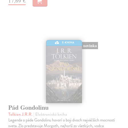
17,69 €
E-KNIHA
novinka
Pád Gondolinu
Tolkien J.R.R.
| Elektronická kniha
Legenda o páde Gondolinu hovorí o boji dvoch najväčších mocností
sveta. Zlo predstavuje Morgoth, najhorší zo všetkých, vodca