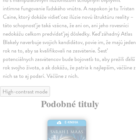
intímne fungovanie ľudského vnútra. A napokon je tu Tristan
Caine, ktorý dokáže vidieť cez ilúzie novú štruktúru reality –
táto schopnosť je taká vzácna, že ani on, ani jeho rovesníci
nedokážu celkom predvídať jej dôsledky. Keď záhadný Atlas
Blakely naverbuje svojich kandidátov, povie im, že majú jeden
rok na to, aby sa kvalifikovali na zasvätenie. Šesť
potenciálnych zasvätencov bude bojovaťo to, aby prežili ďalší
rok svojho života, a ak dokážu, že patria k najlepším, väčšine z
nich sa to aj podarí. Väčšine z nich.
High-contrast mode
Podobné tituly
E-KNIHA