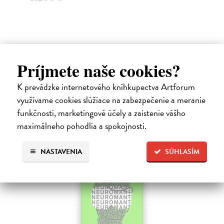
Ďalšie z kategórie fantasy / sci-fi
Príjmete naše cookies?
K prevádzke internetového kníhkupectva Artforum
využívame cookies slúžiace na zabezpečenie a meranie
funkčnosti, marketingové účely a zaistenie vášho
maximálneho pohodlia a spokojnosti.
E-KNIHA
NASTAVENIA
SÚHLASÍM