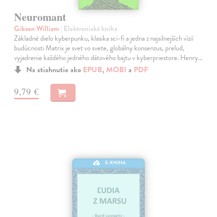
Neuromant
Gibson William
| Elektronická kniha
Základné dielo kyberpunku, klasika sci-fi a jedna z najsilnejších vízií
budúcnosti Matrix je svet vo svete, globálny konsenzus, prelud,
vyjadrenie každého jedného dátového bajtu v kyberpriestore. Henry…
Na stiahnutie ako
EPUB
,
MOBI
a
PDF
9,79 €
E-KNIHA