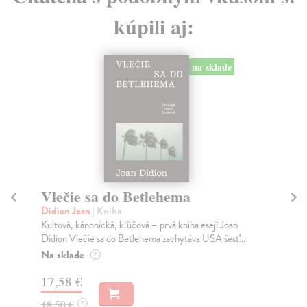
kúpili aj:
na sklade
Vlečie sa do Betlehema
M
Didion Joan
| Kniha
Če
Kultová, kánonická, kľúčová – prvá kniha esejí Joan
His
Didion Vlečie sa do Betlehema zachytáva USA šesť...
not
Na sklade
Na
?
17,58 €
17
18,50 €
17
?