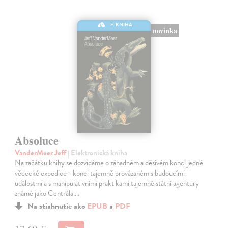
E-KNIHA
novinka
Absoluce
VanderMeer Jeff
| Elektronická kniha
Na začátku knihy se dozvídáme o záhadném a děsivém konci jedné
vědecké expedice - konci tajemně provázaném s budoucími
událostmi a s manipulativními praktikami tajemné státní agentury
známé jako Centrála.…
Na stiahnutie ako
EPUB
a
PDF