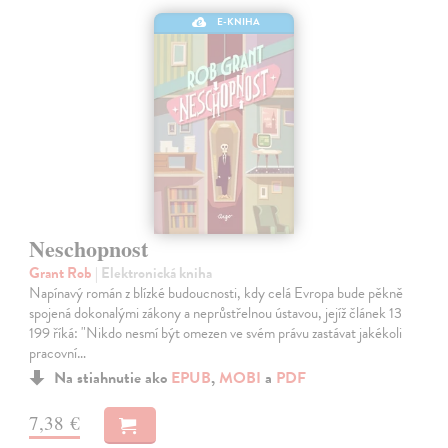
E-KNIHA
Neschopnost
Grant Rob
| Elektronická kniha
Napínavý román z blízké budoucnosti, kdy celá Evropa bude pěkně
spojená dokonalými zákony a neprůstřelnou ústavou, jejíž článek 13
199 říká: "Nikdo nesmí být omezen ve svém právu zastávat jakékoli
pracovní…
Na stiahnutie ako
EPUB
,
MOBI
a
PDF
7,38 €