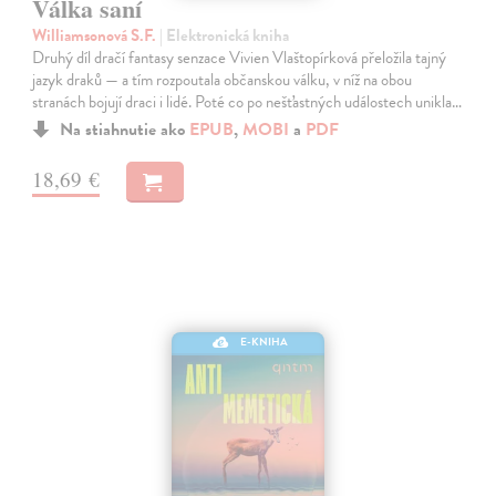
Válka saní
Williamsonová S.F.
| Elektronická kniha
Druhý díl dračí fantasy senzace Vivien Vlaštopírková přeložila tajný
jazyk draků — a tím rozpoutala občanskou válku, v níž na obou
stranách bojují draci i lidé. Poté co po nešťastných událostech unikla…
Na stiahnutie ako
EPUB
,
MOBI
a
PDF
18,69 €
E-KNIHA