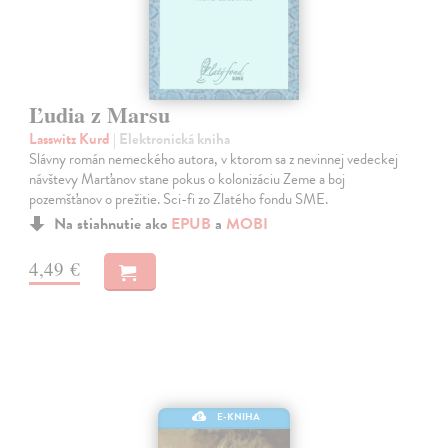
Ľudia z Marsu
Lasswitz Kurd
| Elektronická kniha
Slávny román nemeckého autora, v ktorom sa z nevinnej vedeckej
návštevy Marťanov stane pokus o kolonizáciu Zeme a boj
pozemšťanov o prežitie. Sci-fi zo Zlatého fondu SME.
Na stiahnutie ako
EPUB
a
MOBI
4,49 €
E-KNIHA