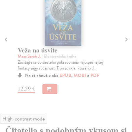
Veža na úsvite
M
Maas Sarah J.
| Elektronická kniha
Sa
Začítajte sa do šiesteho pokračovania najúspešnejšej
Vin
fantasy ságy súčasnosti Trón zo skla, ktorého d...
pri
Na stiahnutie ako
EPUB
,
MOBI
a
PDF
12,59 €
20
High-contrast mode
Čitatelia s podobným vkusom si