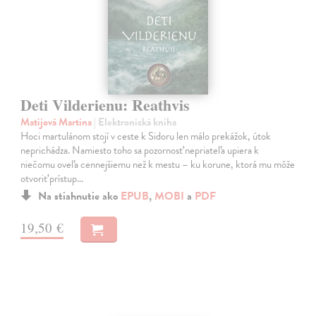
Deti Vilderienu: Reathvis
Matijová Martina
| Elektronická kniha
Hoci martulánom stojí v ceste k Sidoru len málo prekážok, útok
neprichádza. Namiesto toho sa pozornosť nepriateľa upiera k
niečomu oveľa cennejšiemu než k mestu – ku korune, ktorá mu môže
otvoriť prístup…
Na stiahnutie ako
EPUB
,
MOBI
a
PDF
19,50 €