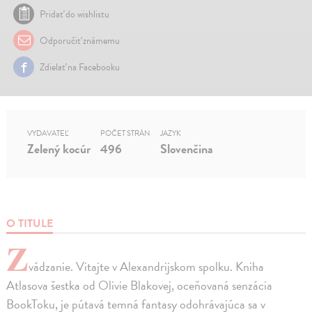
Pridať do wishlistu
Odporučiť známemu
Zdielať na Facebooku
VYDAVATEĽ
POČET STRÁN
JAZYK
Zelený kocúr
496
Slovenčina
O TITULE
Z
vádzanie. Vitajte v Alexandrijskom spolku. Kniha
Atlasova šestka od Olivie Blakovej, oceňovaná senzácia
BookToku, je pútavá temná fantasy odohrávajúca sa v