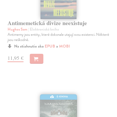
Antimemetická divize neexistuje
Hughes Sam
| Elektronická kniha
Antimemy jsou entity, které dokonale utajují svou existenci. Některé
jsou neškodné.
Na stiahnutie ako
EPUB
a
MOBI
11,95 €
E-KNIHA