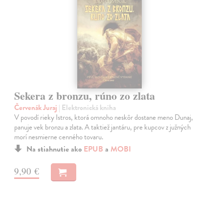
Sekera z bronzu, rúno zo zlata
Červenák Juraj
| Elektronická kniha
V povodí rieky Istros, ktorá omnoho neskôr dostane meno Dunaj,
panuje vek bronzu a zlata. A taktiež jantáru, pre kupcov z južných
morí nesmierne cenného tovaru.
Na stiahnutie ako
EPUB
a
MOBI
9,90 €