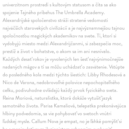
univerzitnom prostredí s kultovým statusom a číta sa ako
spojenie Tajného príbehus The Umbrella Academy.
Alexandrijské spoločenstvo stráži stratené vedomosti
najväčších starovekých civilizácií a je najvýznamnejšou tajnou
spoločnosťou magických akademikov na svete. Tí, ktorí si
vydobyjú miesto medzi Alexandrijčanmi, si zabezpečia moc,
prestíž a život v bohatstve, o akom sa im ani nesnívalo.
Každých desať rokov je vyvolených len šesť najvýnimočnejšie
nadaných mágov a tí sa môžu uchádzať o zasvätenie. Vstúpte
do posledného kola medzi týchto šiestich: Libby Rhodesová a
Nico de Varona, nedobrovoľné polovice nepochopiteľného
celku, podivuhodne ovládajú každý prvok fyzického sveta.
Reina Moriová, naturalistka, ktorá dokáže vytušiť jazyk
samotného života. Parisa Kamaliová, telepatka prekonávajúca
hlbiny podvedomia, sa vie pohybovať vo svetoch vnútri
ľudskej mysle. Callum Nova je empat, no je ľahké pomýliť si
ho s manipulatívnym iluzionistom schopným ovplyvniť