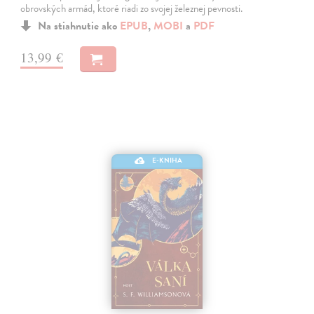
obrovských armád, ktoré riadi zo svojej železnej pevnosti.
Na stiahnutie ako
EPUB
,
MOBI
a
PDF
13,99 €
E-KNIHA