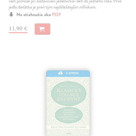
vám pomôže pri zostavovaní jedálničkov detí do jedného roka. Prvé
jedlo dieťatka je preň tým najdôležitejším míľnikom.
Na stiahnutie ako
PDF
11,90 €
E-KNIHA