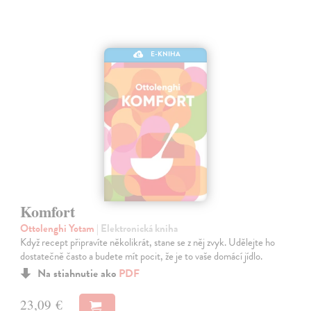
E-KNIHA
Komfort
Ottolenghi Yotam
| Elektronická kniha
Když recept připravíte několikrát, stane se z něj zvyk. Udělejte ho
dostatečně často a budete mít pocit, že je to vaše domácí jídlo.
Na stiahnutie ako
PDF
23,09 €