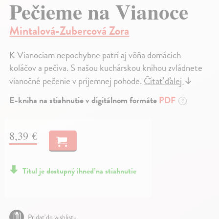
Pečieme na Vianoce
Mintalová-Zubercová Zora
K Vianociam nepochybne patrí aj vôňa domácich
koláčov a pečiva. S našou kuchárskou knihou zvládnete
vianočné pečenie v príjemnej pohode.
Čítať ďalej
↓
E-kniha na stiahnutie v digitálnom formáte
PDF
?
8,39 €
Titul je dostupný ihneď na stiahnutie
Pridať do wishlistu