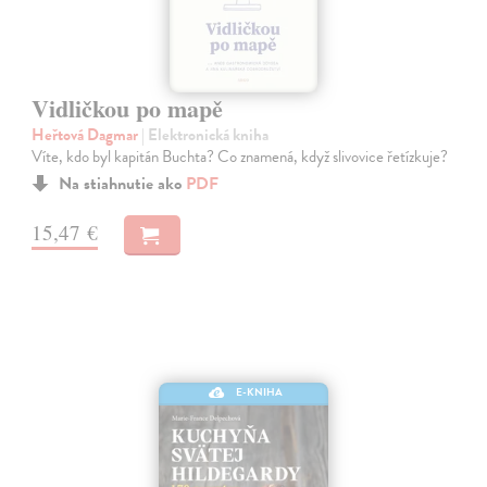
Vidličkou po mapě
Heřtová Dagmar
| Elektronická kniha
Víte, kdo byl kapitán Buchta? Co znamená, když slivovice řetízkuje?
Na stiahnutie ako
PDF
15,47 €
E-KNIHA