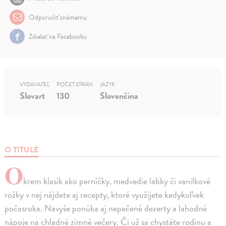
Odporučiť známemu
Zdielať na Facebooku
VYDAVATEĽ
POČET STRÁN
JAZYK
Slovart
130
Slovenčina
O TITULE
O
krem klasík ako perníčky, medvedie labky či vanilkové
rožky v nej nájdete aj recepty, ktoré využijete kedykoľvek
počasroka. Navyše ponúka aj nepečené dezerty a lahodné
nápoje na chladné zimné večery. Či už sa chystáte rodinu a