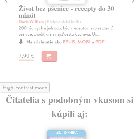
Život bez pšenice - recepty do 30
To
minút
Kol
Po 
Davis William
| Elektronická kniha
maš
200 rýchlych a jednoduchých receptov, ako sa zbaviť
pr..
pšenice, zhodiť kilá a nájsť cestu k zdraviu. Ús...
Na stiahnutie ako
EPUB
,
MOBI
a
PDF
13
7,90 €
High-contrast mode
Čitatelia s podobným vkusom si
kúpili aj:
E-KNIHA