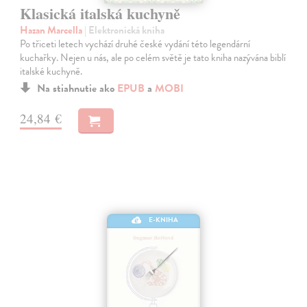
Klasická italská kuchyně
Hazan Marcella
| Elektronická kniha
Po třiceti letech vychází druhé české vydání této legendární
kuchařky. Nejen u nás, ale po celém světě je tato kniha nazývána biblí
italské kuchyně.
Na stiahnutie ako
EPUB
a
MOBI
24,84 €
E-KNIHA