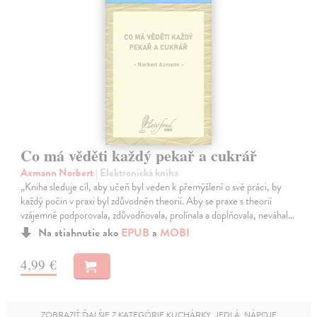
Co má věděti každý pekař a cukrář
Axmann Norbert
| Elektronická kniha
„Kniha sleduje cíl, aby učeň byl veden k přemýšlení o své práci, by
každý počin v praxi byl zdůvodněn theorií. Aby se praxe s theorií
vzájemně podporovala, zdůvodňovala, prolínala a doplňovala, neváhal…
Na stiahnutie ako
EPUB
a
MOBI
4,99 €
ZOBRAZIŤ ĎALŠIE Z KATEGÓRIE KUCHÁRKY, JEDLÁ, NÁPOJE