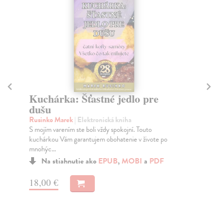
Kuchárka: Šťastné jedlo pre
N
dušu
Van
Obs
Rusinko Marek
| Elektronická kniha
rec
S mojím varením ste boli vždy spokojní. Touto
jed
kuchárkou Vám garantujem obohatenie v živote po
mnohýc...
Na stiahnutie ako
EPUB
,
MOBI
a
PDF
19
18,00 €