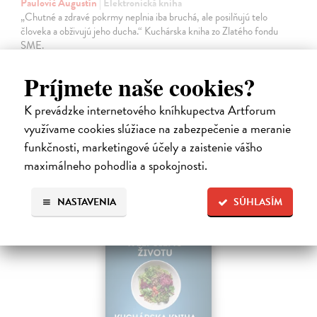
Paulovič Augustín
| Elektronická kniha
„Chutné a zdravé pokrmy neplnia iba bruchá, ale posilňujú telo
človeka a obživujú jeho ducha.“ Kuchárska kniha zo Zlatého fondu
SME.
Na stiahnutie ako
EPUB
a
MOBI
Príjmete naše cookies?
5,99 €
K prevádzke internetového kníhkupectva Artforum
využívame cookies slúžiace na zabezpečenie a meranie
funkčnosti, marketingové účely a zaistenie vášho
maximálneho pohodlia a spokojnosti.
E-KNIHA
NASTAVENIA
SÚHLASÍM