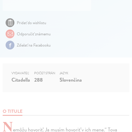
Pridať do wishlistu
Odporučiť známemu
Zdielať na Facebooku
VYDAVATEĽ
POČET STRÁN
JAZYK
Citadella
288
Slovenčina
O TITULE
N
emôžu hovoriť. Ja musím hovoriť v ich mene.“ Tova