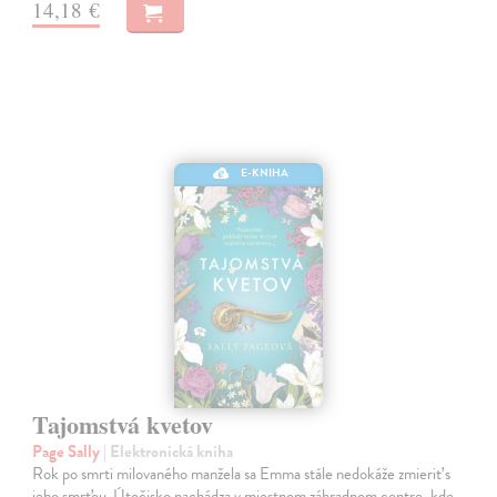
14,18 €
E-KNIHA
Tajomstvá kvetov
Page Sally
| Elektronická kniha
Rok po smrti milovaného manžela sa Emma stále nedokáže zmieriť s
jeho smrťou. Útočisko nachádza v miestnom záhradnom centre, kde