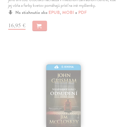
jej vôňa a farby kvetov pomáhajú prísť na iné myšlienky.
Na stiahnutie ako
EPUB
,
MOBI
a
PDF
16,95 €
E-KNIHA