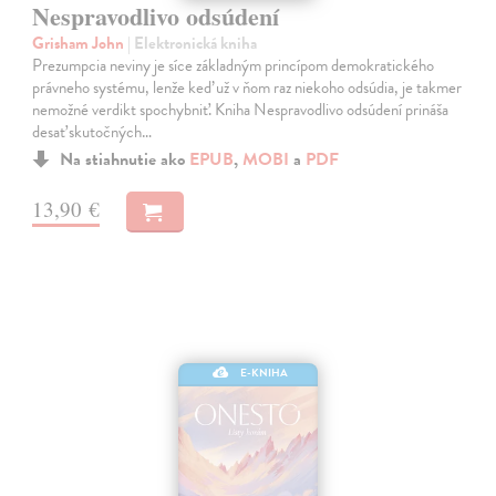
Nespravodlivo odsúdení
Grisham John
| Elektronická kniha
Prezumpcia neviny je síce základným princípom demokratického
právneho systému, lenže keď už v ňom raz niekoho odsúdia, je takmer
nemožné verdikt spochybniť. Kniha Nespravodlivo odsúdení prináša
desať skutočných…
Na stiahnutie ako
EPUB
,
MOBI
a
PDF
13,90 €
E-KNIHA