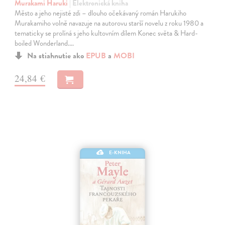
Murakami Haruki
| Elektronická kniha
Město a jeho nejisté zdi – dlouho očekávaný román Harukiho
Murakamiho volně navazuje na autorovu starší novelu z roku 1980 a
tematicky se prolíná s jeho kultovním dílem Konec světa & Hard-
boiled Wonderland.…
Na stiahnutie ako
EPUB
a
MOBI
24,84 €
E-KNIHA