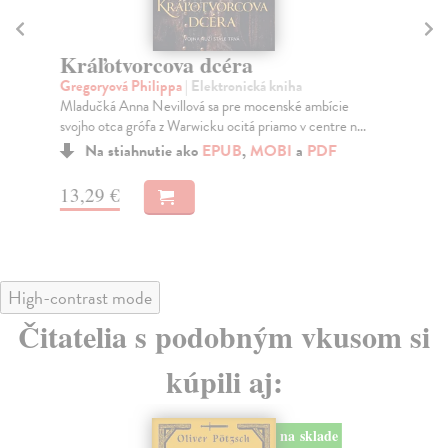
Kráľotvorcova dcéra
K
Gregoryová Philippa
| Elektronická kniha
Ma
Mladučká Anna Nevillová sa pre mocenské ambície
Nád
svojho otca grófa z Warwicku ocitá priamo v centre n...
kto
Na stiahnutie ako
EPUB
,
MOBI
a
PDF
13,29 €
14
High-contrast mode
Čitatelia s podobným vkusom si
kúpili aj:
na sklade