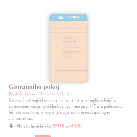
E-KNIHA
Giovanniho pokoj
Baldwin James
| Elektronická kniha
Baldwinův strhující kontroverzní román je jeho nejdůslednějším
zpracováním sexuality a klasikou gay literatury. V Paříži padesátých
let, která se hemží emigranty a vyznačuje se nebezpečnými
známostmi a…
Na stiahnutie ako
EPUB
a
MOBI