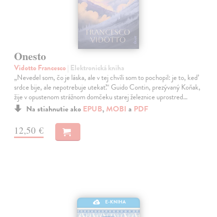
Onesto
Vidotto Francesco
| Elektronická kniha
„Nevedel som, čo je láska, ale v tej chvíli som to pochopil: je to, keď
srdce bije, ale nepotrebuje utekať.“ Guido Contin, prezývaný Koňak,
žije v opustenom strážnom domčeku starej železnice uprostred…
Na stiahnutie ako
EPUB
,
MOBI
a
PDF
12,50 €
E-KNIHA