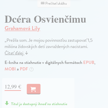
Prečítať ukážku
Dcéra Osvienčimu
Grahamová Lily
„Prežila som. Je mojou povinnosťou zastupovať 1,5
milióna židovských detí zavraždených nacistami.
Čítať ďalej
↓
E-kniha na stiahnutie v digitálnych formátoch
EPUB
,
MOBI
a
PDF
?
12,99 €
Titul je dostupný ihneď na stiahnutie