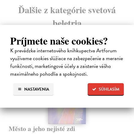
Ďalšie z kategórie svetová
beletria
Príjmete naše cookies?
K prevádzke internetového kníhkupectva Artforum
využívame cookies slúžiace na zabezpečenie a meranie
E-KNIHA
funkčnosti, marketingové účely a zaistenie vášho
maximálneho pohodlia a spokojnosti.
NASTAVENIA
SÚHLASÍM
Město a jeho nejisté zdi