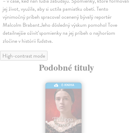
– v čase, keď naň ľudia zabúdajú. Spomienky, ktoré formovali
jej život, využila, aby si uctila pamiatku obetí. Tento
výnimočný príbeh spracoval ocenený bývalý reportér
Malcolm Brabant.Jeho dôsledný výskum pomohol Tove
detailnejšie oživiť spomienky na jej príbeh o najhoršom
zločine v histórii ľudstva.
High-contrast mode
Podobné tituly
E-KNIHA