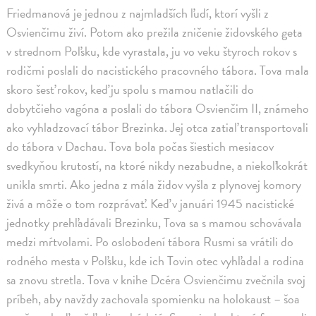
Friedmanová je jednou z najmladších ľudí, ktorí vyšli z
Osvienčimu živí. Potom ako prežila zničenie židovského geta
v strednom Poľsku, kde vyrastala, ju vo veku štyroch rokov s
rodičmi poslali do nacistického pracovného tábora. Tova mala
skoro šesť rokov, keď ju spolu s mamou natlačili do
dobytčieho vagóna a poslali do tábora Osvienčim II, známeho
ako vyhladzovací tábor Brezinka. Jej otca zatiaľ transportovali
do tábora v Dachau. Tova bola počas šiestich mesiacov
svedkyňou krutostí, na ktoré nikdy nezabudne, a niekoľkokrát
unikla smrti. Ako jedna z mála židov vyšla z plynovej komory
živá a môže o tom rozprávať. Keď v januári 1945 nacistické
jednotky prehľadávali Brezinku, Tova sa s mamou schovávala
medzi mŕtvolami. Po oslobodení tábora Rusmi sa vrátili do
rodného mesta v Poľsku, kde ich Tovin otec vyhľadal a rodina
sa znovu stretla. Tova v knihe Dcéra Osvienčimu zvečnila svoj
príbeh, aby navždy zachovala spomienku na holokaust – šoa