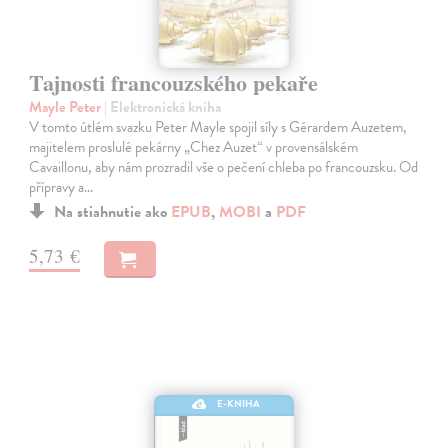
Tajnosti francouzského pekaře
Mayle Peter
| Elektronická kniha
V tomto útlém svazku Peter Mayle spojil síly s Gérardem Auzetem,
majitelem proslulé pekárny „Chez Auzet“ v provensálském
Cavaillonu, aby nám prozradil vše o pečení chleba po francouzsku. Od
přípravy a…
Na stiahnutie ako
EPUB
,
MOBI
a
PDF
5,73 €
E-KNIHA