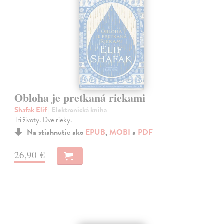
Obloha je pretkaná riekami
Shafak Elif
| Elektronická kniha
Tri životy. Dve rieky.
Na stiahnutie ako
EPUB
,
MOBI
a
PDF
26,90 €