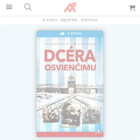
E-KNIHY
-
BELETRIA
-
SVETOVÁ
E-KNIHA