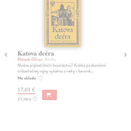
Katova dcéra
10
Pötzsch Oliver
| Kniha
Co
Možno pripísať zločin bosoráctvu? Krátko po skončení
Vše
tridsaťročnej vojny vytiahnu z rieky v bavorsk...
zme
Na sklade
Na
?
17,01 €
17
17,90 €
17
?