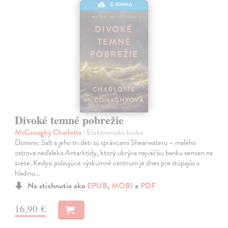
E-KNIHA
Divoké temné pobrežie
McConaghy Charlotte
| Elektronická kniha
Dominic Salt a jeho tri deti sú správcami Shearwateru – malého
ostrova neďaleko Antarktídy, ktorý ukrýva najväčšiu banku semien na
svete. Kedysi pulzujúce výskumné centrum je dnes pre stúpajúcu
hladinu…
Na stiahnutie ako
EPUB
,
MOBI
a
PDF
16,90 €