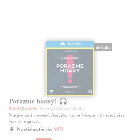
E-AUDIO
novinka
Porazme hoaxy!
Šnídl Vladimír
| Elektronická audiokniha
Nie je možné presvedčiť každého, kto verí hoaxom. S viacerými sa
však dá rozprávať.
Na stiahnutie ako
MP3