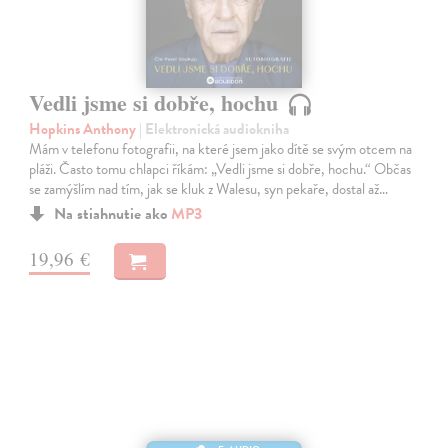
Vedli jsme si dobře, hochu
Hopkins Anthony
| Elektronická audiokniha
Mám v telefonu fotografii, na které jsem jako dítě se svým otcem na
pláži. Často tomu chlapci říkám: „Vedli jsme si dobře, hochu.“ Občas
se zamýšlím nad tím, jak se kluk z Walesu, syn pekaře, dostal až…
Na stiahnutie ako
MP3
19,96 €