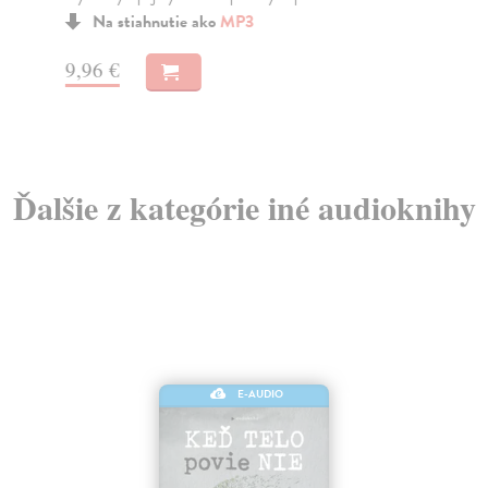
Na stiahnutie ako
MP3
9,
9,96 €
Ďalšie z kategórie iné audioknihy
E-AUDIO