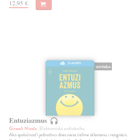
12,95 €
E-AUDIO
novinka
Entuziazmus
Girasoli Nicola
| Elektronická audiokniha
Ako spoločnosť i jednotlivci dnes naraz čelíme sklamaniu i rezignácii.