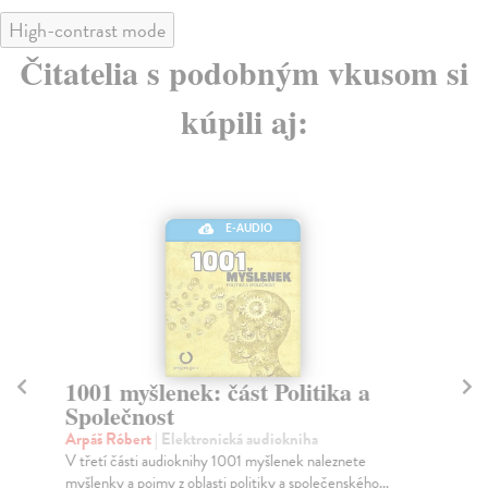
High-contrast mode
Čitatelia s podobným vkusom si
kúpili aj:
E-AUDIO
1001 myšlenek: část Politika a
10
Společnost
Ar
V č
Arpáš Róbert
| Elektronická audiokniha
Myš
V třetí části audioknihy 1001 myšlenek naleznete
myšlenky a pojmy z oblasti politiky a společenského...