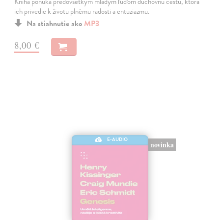
Kniha ponúka predovšetkým mladým ľuďom duchovnú cestu, ktorá
ich privedie k životu plnému radosti a entuziazmu.
Na stiahnutie ako
MP3
8,00 €
E-AUDIO
novinka