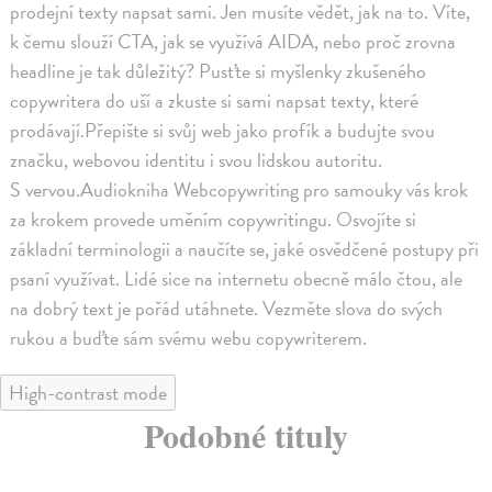
prodejní texty napsat sami. Jen musíte vědět, jak na to. Víte,
k čemu slouží CTA, jak se využívá AIDA, nebo proč zrovna
headline je tak důležitý? Pusťte si myšlenky zkušeného
copywritera do uší a zkuste si sami napsat texty, které
prodávají.Přepište si svůj web jako profík a budujte svou
značku, webovou identitu i svou lidskou autoritu.
S vervou.Audiokniha Webcopywriting pro samouky vás krok
za krokem provede uměním copywritingu. Osvojíte si
základní terminologii a naučíte se, jaké osvědčené postupy při
psaní využívat. Lidé sice na internetu obecně málo čtou, ale
na dobrý text je pořád utáhnete. Vezměte slova do svých
rukou a buďte sám svému webu copywriterem.
High-contrast mode
Podobné tituly