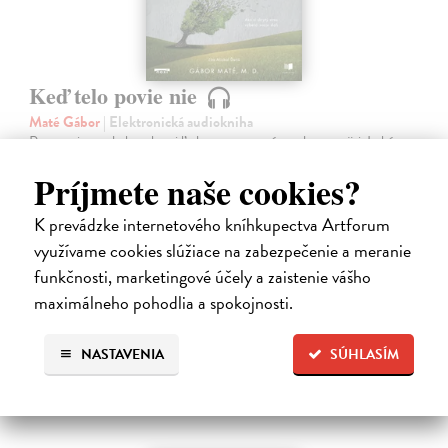
Keď telo povie nie
Maté Gábor
| Elektronická audiokniha
Prevencia pred chorobami ľudstvo zamestnáva od nepamäti. Lekár a
uznávaný autor Gábor Maté verí, že spôsob akým premýšľame a
Príjmete naše cookies?
využívame svoju mozgovú kapacitu, má vplyv aj na naše fyzické
zdravie.
K prevádzke internetového kníhkupectva Artforum
Na stiahnutie ako
MP3
využívame cookies slúžiace na zabezpečenie a meranie
14,45 €
funkčnosti, marketingové účely a zaistenie vášho
maximálneho pohodlia a spokojnosti.
NASTAVENIA
SÚHLASÍM