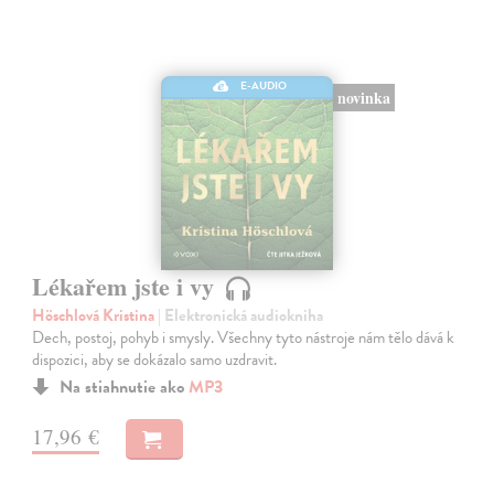
E-AUDIO
novinka
Lékařem jste i vy
Höschlová Kristina
| Elektronická audiokniha
Dech, postoj, pohyb i smysly. Všechny tyto nástroje nám tělo dává k
dispozici, aby se dokázalo samo uzdravit.
Na stiahnutie ako
MP3
17,96 €