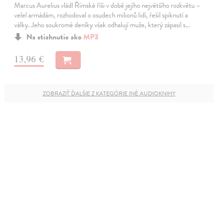
Marcus Aurelius vládl Římské říši v době jejího největšího rozkvětu –
velel armádám, rozhodoval o osudech milionů lidí, řešil spiknutí a
války. Jeho soukromé deníky však odhalují muže, který zápasil s…
Na stiahnutie ako
MP3
13,96 €
ZOBRAZIŤ ĎALŠIE Z KATEGÓRIE INÉ AUDIOKNIHY