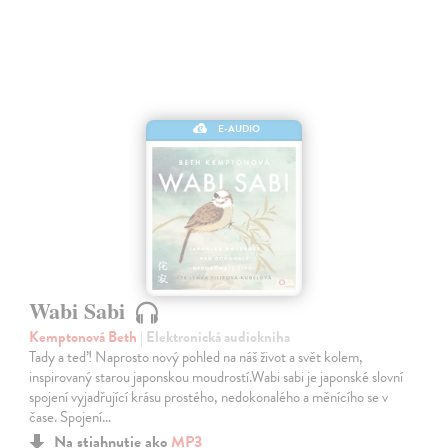
E-AUDIO
Wabi Sabi
Kemptonová Beth
| Elektronická audiokniha
Tady a teď! Naprosto nový pohled na náš život a svět kolem,
inspirovaný starou japonskou moudrostí.Wabi sabi je japonské slovní
spojení vyjadřující krásu prostého, nedokonalého a měnícího se v
čase. Spojení…
Na stiahnutie ako
MP3