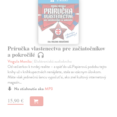
E-AUDIO
Príručka vlastenectva pre začiatočníkov
a pokročilé
Vrzgula Monika
| Elektronická audiokniha
Od večierkov k tvrdej realite – a späť do uší.Papierovú podobu tejto
knihy už v kníhkupectvách nenájdete, stala sa vzácnym úlovkom.
Máte však jedinečnú šancu vypočuť si, ako znel kultový internetový
magazín…
Na stiahnutie ako
MP3
15,90 €