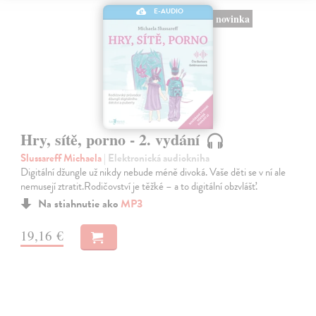
E-AUDIO
novinka
Hry, sítě, porno - 2. vydání
Slussareff Michaela
| Elektronická audiokniha
Digitální džungle už nikdy nebude méně divoká. Vaše děti se v ní ale
nemusejí ztratit.Rodičovství je těžké – a to digitální obzvlášť.
Na stiahnutie ako
MP3
19,16 €