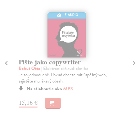
E-AUDIO
Pište jako copywriter
R
(
Bohuš Otto
| Elektronická audiokniha
Je to jednoduché. Pokud chcete mít úspěšný web,
Pav
zajistěte mu lákavý obsah.
Pav
pří
Na stiahnutie ako
MP3
Za
15,16 €
17
18