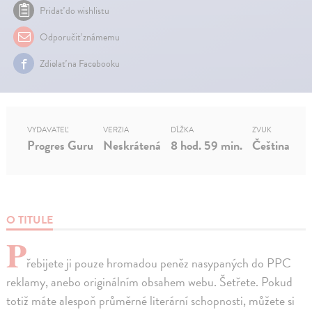
Pridať do wishlistu
Odporučiť známemu
Zdielať na Facebooku
VYDAVATEĽ
VERZIA
DĹŽKA
ZVUK
Progres Guru
Neskrátená
8 hod. 59 min.
Čeština
O TITULE
P
řebijete ji pouze hromadou peněz nasypaných do PPC
reklamy, anebo originálním obsahem webu. Šetřete. Pokud
totiž máte alespoň průměrné literární schopnosti, můžete si