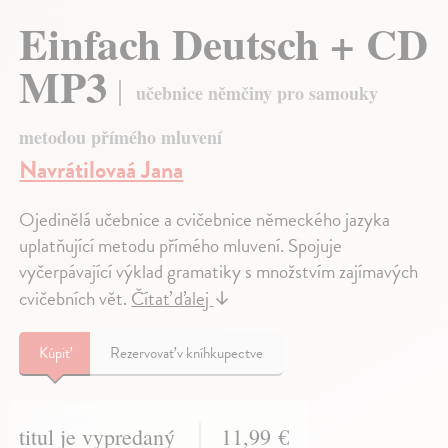
Einfach Deutsch + CD
MP3
učebnice němčiny pro samouky
metodou přímého mluvení
Navrátilovaá Jana
Ojedinělá učebnice a cvičebnice německého jazyka
uplatňující metodu přímého mluvení. Spojuje
vyčerpávající výklad gramatiky s množstvím zajímavých
cvičebních vět.
Čítať ďalej
↓
Kúpiť
Rezervovať v kníhkupectve
titul je vypredaný
11,99 €