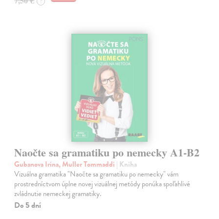
7,50 €
?
Naočte sa gramatiku po nemecky A1-B2
Gubanova Irina, Muller Tommaddi
| Kniha
Vizuálna gramatika "Naočte sa gramatiku po nemecky" vám
prostredníctvom úplne novej vizuálnej metódy ponúka spoľahlivé
zvládnutie nemeckej gramatiky.
Do 5 dní