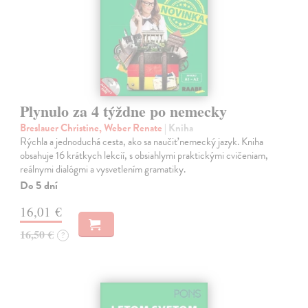
Plynulo za 4 týždne po nemecky
Breslauer Christine, Weber Renate
| Kniha
Rýchla a jednoduchá cesta, ako sa naučiť nemecký jazyk. Kniha
obsahuje 16 krátkych lekcií, s obsiahlymi praktickými cvičeniam,
reálnymi dialógmi a vysvetlením gramatiky.
Do 5 dní
16,01 €
16,50 €
?