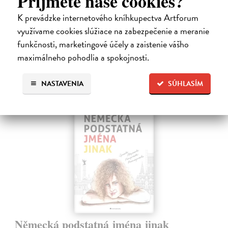
Príjmete naše cookies?
studií Filozofické fakulty Univerzity Karlovy. Tématem knihy jsou
K prevádzke internetového kníhkupectva Artforum
centrální…
Zasielame do 12 dní
využívame cookies slúžiace na zabezpečenie a meranie
funkčnosti, marketingové účely a zaistenie vášho
14,16 €
maximálneho pohodlia a spokojnosti.
14,60 €
?
NASTAVENIA
SÚHLASÍM
Německá podstatná jména jinak