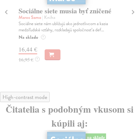
Sociálne siete musia byť zničené
S
K
Marec Samo
| Kniha
Sociálne siete nám ubližujú ako jednotlivcom a kazia
Mik
medziľudské vzťahy, rozkladajú spoločnosť a def...
Mon
o k
Na sklade
?
Na
16,44 €
23
16,95 €
?
24
High-contrast mode
Čitatelia s podobným vkusom si
kúpili aj:
na sklade