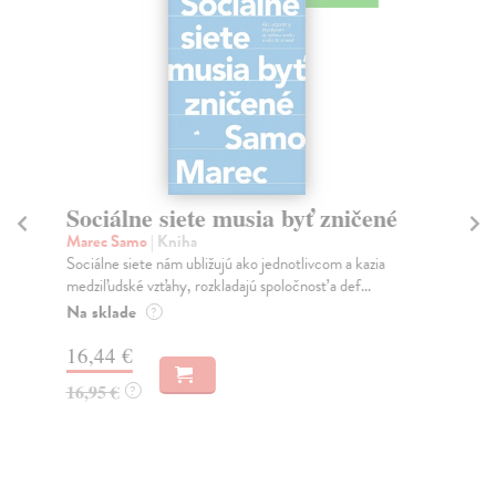
Sociálne siete musia byť zničené
S
K
Marec Samo
| Kniha
Sociálne siete nám ubližujú ako jednotlivcom a kazia
Mik
medziľudské vzťahy, rozkladajú spoločnosť a def...
Mon
o k
Na sklade
?
Na
16,44 €
23
16,95 €
?
24