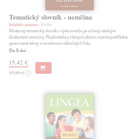
Tematický slovník - nemčina
kolektív autorov
| Kniha
Moderný tematický slovník s výslovnosťou je určený všetkým
študentom nemčiny. Používatelia z rôznych oborov ocenia prehľadne
spracované témy s množstvom užitočných fráz.
Do 5 dní
15,42 €
15,90 €
?