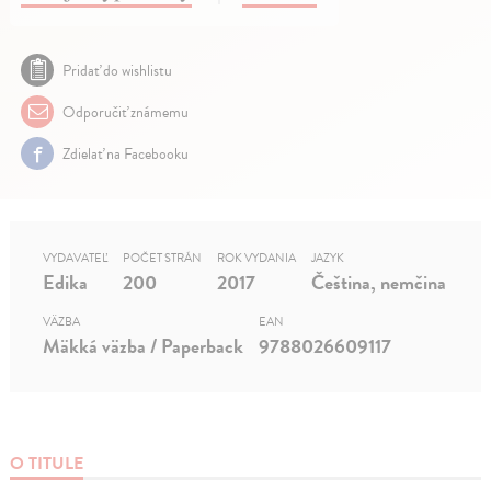
Pridať do wishlistu
Odporučiť známemu
Zdielať na Facebooku
VYDAVATEĽ
POČET STRÁN
ROK VYDANIA
JAZYK
Edika
200
2017
Čeština, nemčina
VÄZBA
EAN
Mäkká väzba / Paperback
9788026609117
O TITULE