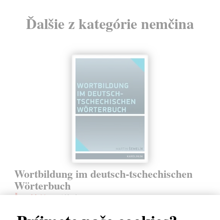
Ďalšie z kategórie nemčina
Wortbildung im deutsch-tschechischen
Wörterbuch
Šemelík Martin
| Kniha
Kniha vychází z praktické lexikografické práce na Velkém německo-
českém akademickém slovníku, jenž vzniká v Ústavu germánských