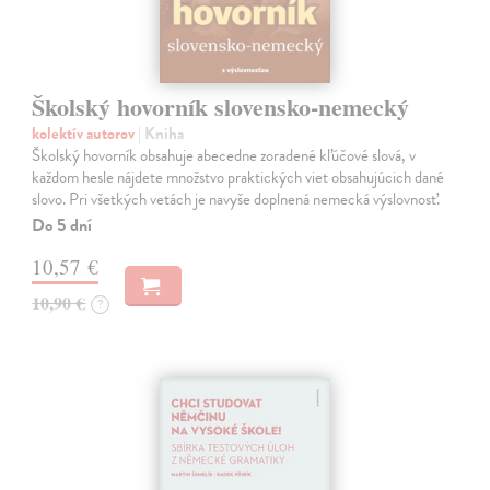
Školský hovorník slovensko-nemecký
kolektív autorov
| Kniha
Školský hovorník obsahuje abecedne zoradené kľúčové slová, v
každom hesle nájdete množstvo praktických viet obsahujúcich dané
slovo. Pri všetkých vetách je navyše doplnená nemecká výslovnosť.
Do 5 dní
10,57 €
10,90 €
?