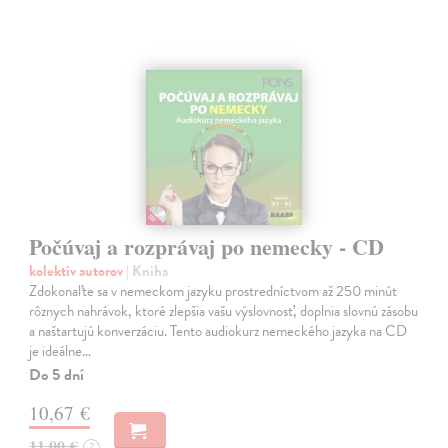
Počúvaj a rozprávaj po nemecky - CD
kolektív autorov
| Kniha
Zdokonaľte sa v nemeckom jazyku prostredníctvom až 250 minút
rôznych nahrávok, ktoré zlepšia vašu výslovnosť, doplnia slovnú zásobu
a naštartujú konverzáciu. Tento audiokurz nemeckého jazyka na CD
je ideálne…
Do 5 dní
10,67 €
11,00 €
?