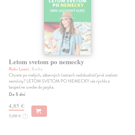
Letom svetom po nemecky
Rohr Leoni
| Kniha
Chcete po malých, zábavných častiach nadobudnúť prvé znalosti
nemčiny? LETOM SVETOM PO NEMECKY vás rýchlo a
bezpečne uvedie do jazyka.
Do 5 dní
4,85 €
5,00 €
?