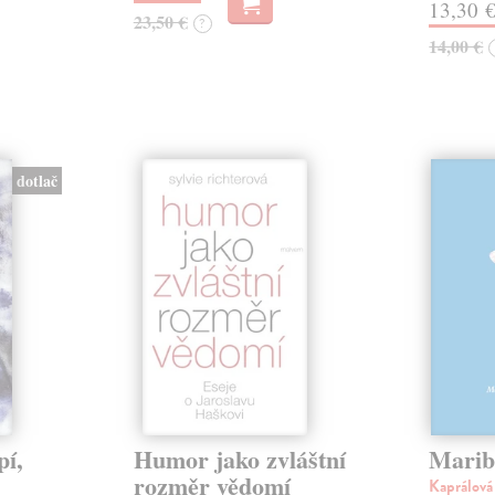
13,30 
23,50 €
?
14,00 €
dotlač
pí,
Humor jako zvláštní
Marib
rozměr vědomí
Kaprálov