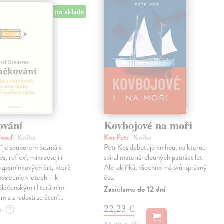
na sklade
ování
Kovbojové na moři
Josef
| Kniha
Kos Petr
| Kniha
í je souborem bezmála
Petr Kos debutuje knihou, na kterou
os, reflexí, mikroesejí i
sbíral materiál dlouhých patnáct let.
vzpomínkových črt, které
Ale jak říká, všechno má svůj správný
 posledních letech – k
čas.
lečenským i literárním
Zasielame do 12 dní
em a z radosti ze čtení…
22,23 €
e
?