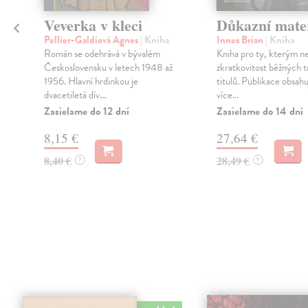
Veverka v kleci
Důkazní mate
Pellier-Galdiová Agnes
| Kniha
Innes Brian
| Kniha
a
Román se odehrává v bývalém
Kniha pro ty, kterým ne
.
Československu v letech 1948 až
zkratkovitost běžných 
1956. Hlavní hrdinkou je
titulů. Publikace obsahu
dvacetiletá dív...
více...
Zasielame do 12 dní
Zasielame do 14 dní
8,15 €
27,64 €
8,40 €
28,49 €
?
?