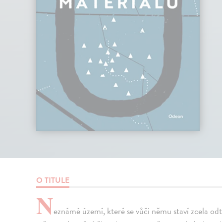
O TITULE
N
eznámé území, které se vůči němu staví zcela od