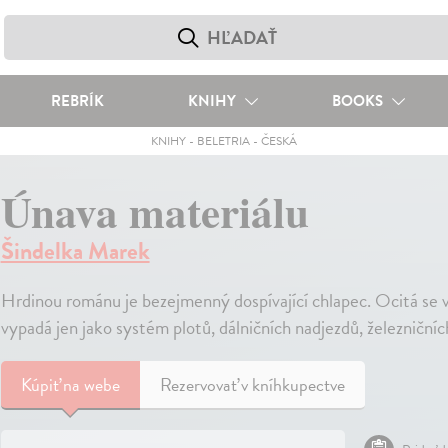
REBRÍK
KNIHY
BOOKS
KNIHY
-
BELETRIA
-
ČESKÁ
Únava materiálu
Šindelka Marek
Hrdinou románu je bezejmenný dospívající chlapec. Ocitá se v 
vypadá jen jako systém plotů, dálničních nadjezdů, železničních
Kúpiť
na webe
Rezervovať v kníhkupectve