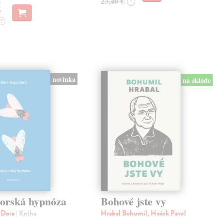
23,40 €
?
€
?
novinka
na sklade
orská hypnóza
Bohové jste vy
á Dora
| Kniha
Hrabal Bohumil, Hošek Pavel