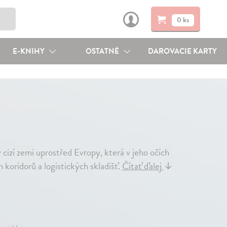
0 ks
E-KNIHY
OSTATNÉ
DAROVACIE KARTY
cizí zemi uprostřed Evropy, která v jeho očích
 koridorů a logistických skladišť.
Čítať ďalej
↓