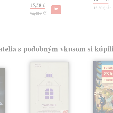
15,58 €
15,50 €
?
16,40 €
?
atelia s podobným vkusom si kúpili