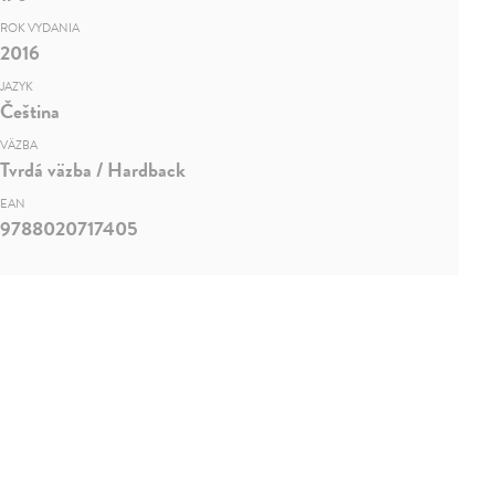
ROK VYDANIA
2016
JAZYK
Čeština
VÄZBA
Tvrdá väzba / Hardback
EAN
9788020717405