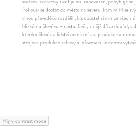
světem, skutečný život je mu zapovězen, pohybuje se jak
Pokouší se dostat do města na severu, kam mířil se 
vinou převaděčů rozdělili, kluk zůstal sám a ze všech s
blízkému člověku – cestu. Svět, v nějž dříve doufal, v
kterém člověk a lidství nemá místo: produkce automo
strojová produkce zábavy a informací, instantní vytvá
High-contrast mode