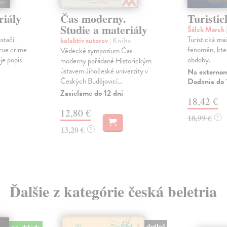
riály
Čas moderny.
Turisti
Studie a materiály
Šálek Marek
stačí
Turistická zn
kolektív autorov
| Kniha
true crime
fenomén, kte
Vědecké sympozium Čas
je popis
obdoby.
moderny pořádané Historickým
ústavem Jihočeské univerzity v
Na externom
Českých Budějovicí...
Dodanie do 
Zasielame do 12 dní
18,42 €
12,80 €
18,99 €
?
13,20 €
?
Ďalšie z kategórie česká beletria
dotlač