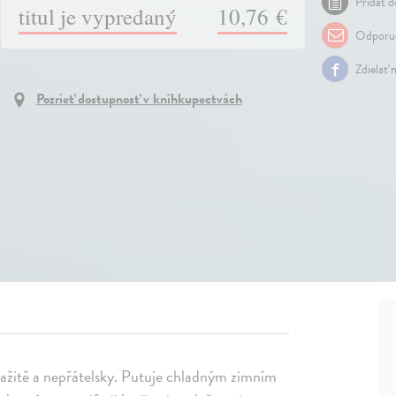
Pridať d
titul je vypredaný
10,76 €
Odporuč
Zdielať 
Pozrieť dostupnosť v kníhkupectvách
tažitě a nepřátelsky. Putuje chladným zimním