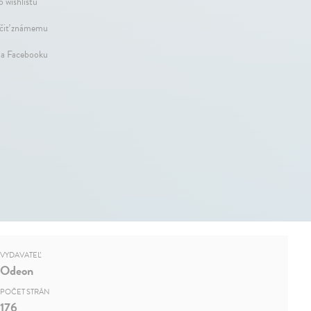
o wishlistu
iť známemu
na Facebooku
VYDAVATEĽ
Odeon
POČET STRÁN
176