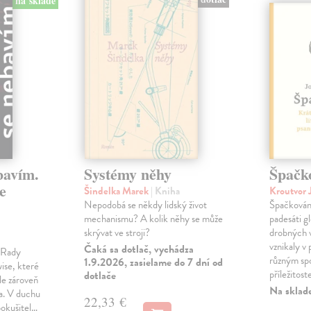
na sklade
bavím.
Systémy něhy
Špačk
e
Šindelka Marek
| Kniha
Kroutvor 
Nepodobá se někdy lidský život
Špačkován
mechanismu? A kolik něhy se může
padesáti gl
skrývat ve stroji?
drobných 
vznikaly v
Čaká sa dotlač, vychádza
m Rady
různým spo
1.9.2026, zasielame do 7 dní od
ise, které
příležitost
dotlače
le zároveň
Na sklad
ka. V duchu
22,33 €
pokušitel…