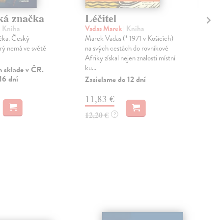
cká značka
Léčitel
Te
ud
| Kniha
Vadas Marek
| Kniha
ačka. Český
Marek Vadas (* 1971 v Košicích)
Sta
rý nemá ve světě
na svých cestách do rovníkové
Prvn
Afriky získal nejen znalosti místní
peda
ku...
nak
 sklade v ČR.
16 dní
Staš
Zasielame do 12 dní
Zas
11,83 €
5,
12,20 €
?
5,6