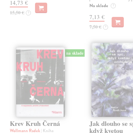
14,73 €
Na sklade
?
15,50 €
?
7,13 €
7,50 €
?
na sklade
Krev Kruh Černá
Jak dlouho se s
když kvetou
Wollmann Radek
| Kniha