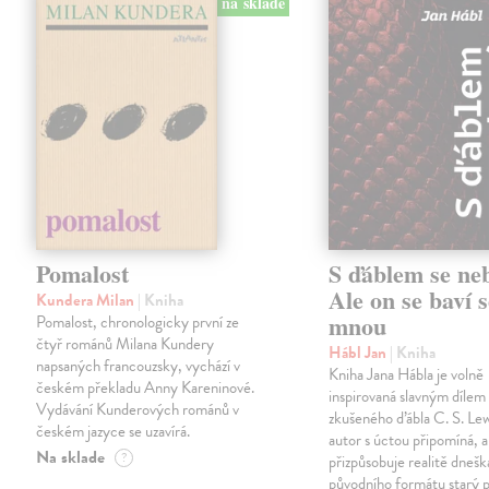
na sklade
Pomalost
S ďáblem se ne
Ale on se baví s
Kundera Milan
| Kniha
mnou
Pomalost, chronologicky první ze
čtyř románů Milana Kundery
Hábl Jan
| Kniha
napsaných francouzsky, vychází v
Kniha Jana Hábla je volně
českém překladu Anny Kareninové.
inspirovaná slavným díle
Vydávání Kunderových románů v
zkušeného ďábla C. S. Lew
českém jazyce se uzavírá.
autor s úctou připomíná, a
Na sklade
?
přizpůsobuje realitě dneš
původního formátu starý 