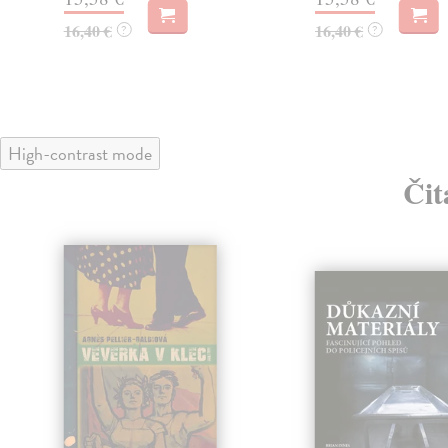
16,40 €
16,40 €
?
?
High-contrast mode
Čit