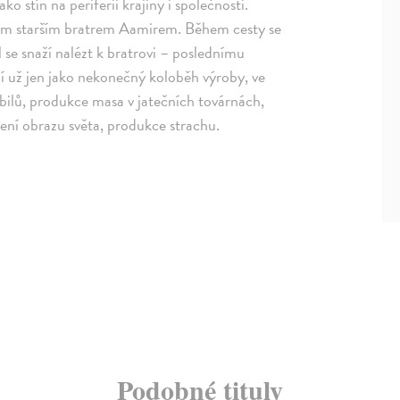
o stín na periferii krajiny i společnosti.
svým starším bratrem Aamirem. Během cesty se
il se snaží nalézt k bratrovi – poslednímu
idí už jen jako nekonečný koloběh výroby, ve
bilů, produkce masa v jatečních továrnách,
ření obrazu světa, produkce strachu.
Podobné tituly