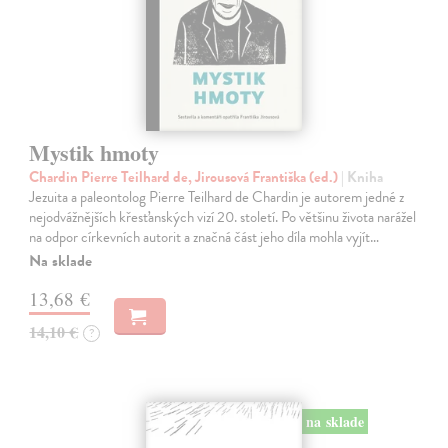
Mystik hmoty
Chardin Pierre Teilhard de, Jirousová Františka (ed.)
| Kniha
Jezuita a paleontolog Pierre Teilhard de Chardin je autorem jedné z
nejodvážnějších křesťanských vizí 20. století. Po většinu života narážel
na odpor církevních autorit a značná část jeho díla mohla vyjít…
Na sklade
13,68 €
14,10 €
?
na sklade