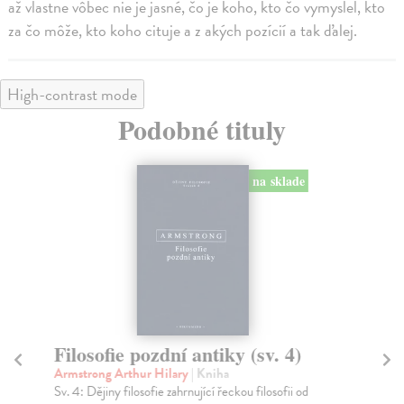
až vlastne vôbec nie je jasné, čo je koho, kto čo vymyslel, kto
za čo môže, kto koho cituje a z akých pozícií a tak ďalej.
High-contrast mode
Podobné tituly
na sklade
Filosofie pozdní antiky (sv. 4)
B
Armstrong Arthur Hilary
| Kniha
Le
Sv. 4: Dějiny filosofie zahrnující řeckou filosofii od
Pub