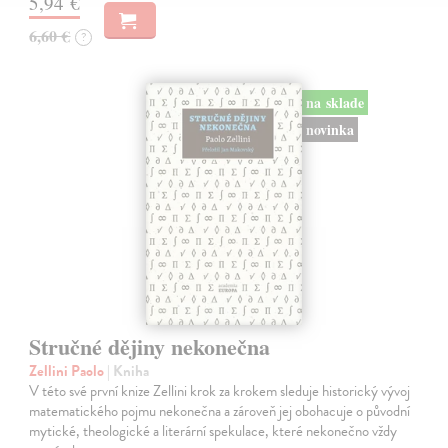
5,94 €
6,60 €
?
na sklade
novinka
Stručné dějiny nekonečna
Zellini Paolo
| Kniha
V této své první knize Zellini krok za krokem sleduje historický vývoj
matematického pojmu nekonečna a zároveň jej obohacuje o původní
mytické, theologické a literární spekulace, které nekonečno vždy