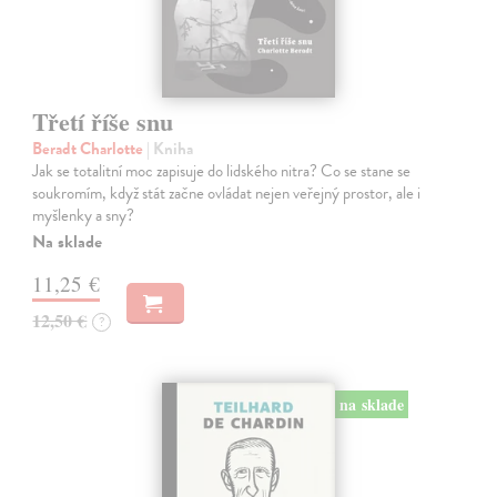
Třetí říše snu
Beradt Charlotte
| Kniha
Jak se totalitní moc zapisuje do lidského nitra? Co se stane se
soukromím, když stát začne ovládat nejen veřejný prostor, ale i
myšlenky a sny?
Na sklade
11,25 €
12,50 €
?
na sklade