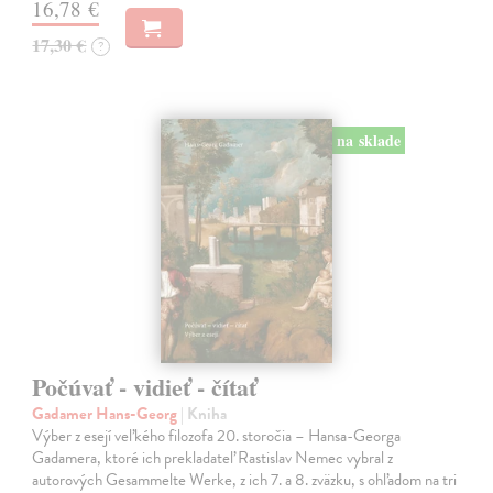
16,78 €
17,30 €
?
na sklade
Počúvať - vidieť - čítať
Gadamer Hans-Georg
| Kniha
Výber z esejí veľkého filozofa 20. storočia – Hansa-Georga
Gadamera, ktoré ich prekladateľ Rastislav Nemec vybral z
autorových Gesammelte Werke, z ich 7. a 8. zväzku, s ohľadom na tri