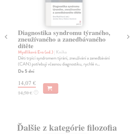
Diagnostika syndromu týraného,
P
zneužívaného a zanedbávaného
Re
dítěte
Pro
dov
Mydlíková Eva (ed.)
| Kniha
Do
Děti trpící syndromem týrání, zneužívání a zanedbávání
dní
(CAN) potřebují včasnou diagnostiku, rychlé n...
gar
Do 5 dní
13
14,07 €
14
14,50 €
?
Ďalšie z kategórie filozofia