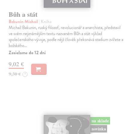
Bůh a stát
Bakunin Michail
| Kniha
Michail Bakunin, ruský filozof, revolucionář a anarchista, představil
ve svém nejznámějším textu nazvaném Bůh a stát výklad
společenského vývoje, podle nějž člověk překonává stadium zvířete a
božského…
Zasielame do 12 dní
9,02 €
9,30 €
?
na sklade
novinka