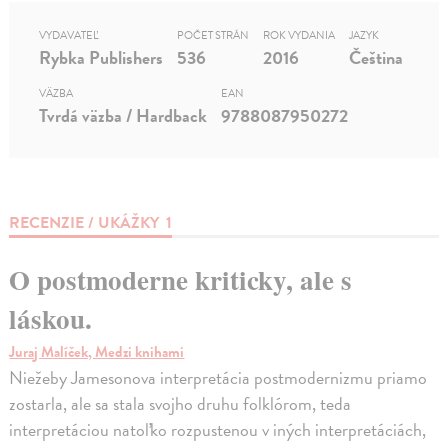
VYDAVATEĽ
POČET STRÁN
ROK VYDANIA
JAZYK
Rybka Publishers
536
2016
Čeština
VÄZBA
EAN
Tvrdá väzba / Hardback
9788087950272
RECENZIE / UKÁŽKY
1
O postmoderne kriticky, ale s
láskou.
Juraj Malíček, Medzi knihami
Niežeby Jamesonova interpretácia postmodernizmu priamo
zostarla, ale sa stala svojho druhu folklórom, teda
interpretáciou natoľko rozpustenou v iných interpretáciách,