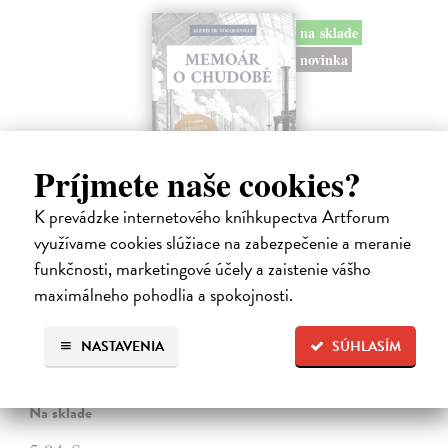
na sklade
novinka
Príjmete naše cookies?
K prevádzke internetového kníhkupectva Artforum
využívame cookies slúžiace na zabezpečenie a meranie
funkčnosti, marketingové účely a zaistenie vášho
Memoár o chudobě
maximálneho pohodlia a spokojnosti.
Tocqueville Alexis de
| Kniha
První český překlad méně známého díla jedné z nejvýznamnějších
NASTAVENIA
SÚHLASÍM
osobností evropské politické filosofie 19. století je doplněn obšírnými
komentáři Ivo Budila, Jana Kellera a Gertrudy Himmelfalberové.
Od…
Na sklade