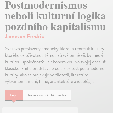
Postmodernismus
neboli kulturní logika
pozdního kapitalismu
Jameson Fredric
Svetovo preslávený americký filozof a teoretik kultúry,
ktorého celoživotnou témou sú vzájomné väzby medzi
kultúrou, spoločnosťou a ekonomikou, vo svojej dnes už
klasickej knihe predstavuje celú zložitosť postmodernej
kultúry, ako sa prejavuje vo filozofii, literatúre,
výtvarnom umení, filme, architektúre a ideológii.
Kúpiť
Rezervovať v kníhkupectve