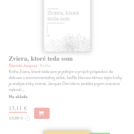
Zviera, ktoré teda som
Derrida Jacques
| Kniha
Kniha Zviera, ktoré teda som je jedným z prvých príspevkov do
diskusie o environmentálnej etike, keďže hlavnou témou tejto knihy
je analýza etiky zvierat. Jacques Derrida tu zavádza pojem zvieracia
inakosť.…
Na sklade
13,11 €
13,80 €
?