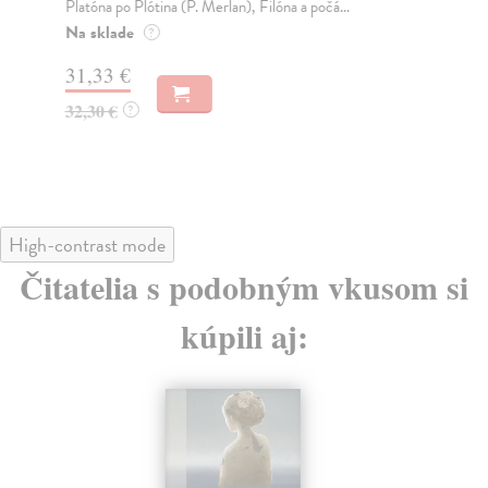
Platóna po Plótina (P. Merlan), Filóna a počá...
myš
Na sklade
Za
?
31,33 €
18
32,30 €
18
?
High-contrast mode
Čitatelia s podobným vkusom si
kúpili aj: