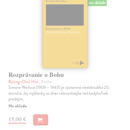
na sklade
Rozprávanie o Bohu
Byung-Chul Han
| Kniha
Simone Weilová (1909 – 1943) je významná intelektuálka 20.
storočia. Jej myšlienky sú dnes relevantnejšie než kedykoľvek
predtým.
Na sklade
15,00 €