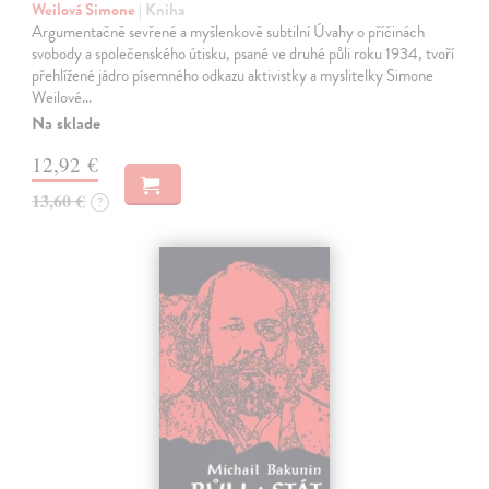
Weilová Simone
| Kniha
Argumentačně sevřené a myšlenkově subtilní Úvahy o příčinách
svobody a společenského útisku, psané ve druhé půli roku 1934, tvoří
přehlížené jádro písemného odkazu aktivistky a myslitelky Simone
Weilové…
Na sklade
12,92 €
13,60 €
?