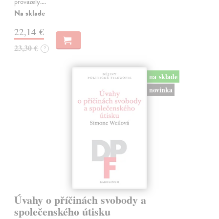
provázely.…
Na sklade
22,14 €
23,30 €
?
na sklade
novinka
Úvahy o příčinách svobody a
společenského útisku