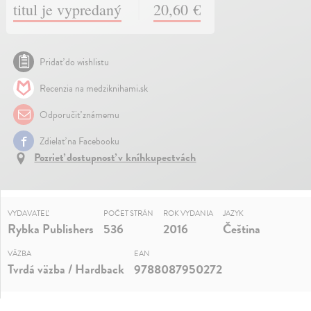
titul je vypredaný
20,60 €
Pridať do wishlistu
Recenzia na medziknihami.sk
Odporučiť známemu
Zdielať na Facebooku
Pozrieť dostupnosť v kníhkupectvách
VYDAVATEĽ
POČET STRÁN
ROK VYDANIA
JAZYK
Rybka Publishers
536
2016
Čeština
VÄZBA
EAN
Tvrdá väzba / Hardback
9788087950272