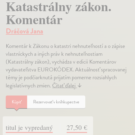
Katastrálny zákon.
Komentár
Dráčová Jana
Komentár k Zákonu o katastri nehnuteľností a o zápise
vlastníckych a iných práv k nehnuteľnostiam
(Katastrálny zákon), vychádza v edícii Komentárov
vydavateľstva EUROKÓDEX. Aktuálnosť spracovanej
témy je podčiarknutá prijatím pomerne rozsiahlych
legislatívnych zmien.
Čítať ďalej
↓
Kúpiť
Rezervovať v kníhkupectve
titul je vypredaný
27,50 €