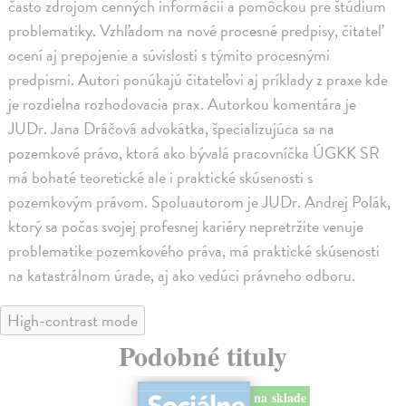
často zdrojom cenných informácii a pomôckou pre štúdium
problematiky. Vzhľadom na nové procesné predpisy, čitateľ
ocení aj prepojenie a súvislosti s týmito procesnými
predpismi. Autori ponúkajú čitateľovi aj príklady z praxe kde
je rozdielna rozhodovacia prax. Autorkou komentára je
JUDr. Jana Dráčová advokátka, špecializujúca sa na
pozemkové právo, ktorá ako bývalá pracovníčka ÚGKK SR
má bohaté teoretické ale i praktické skúsenosti s
pozemkovým právom. Spoluautorom je JUDr. Andrej Polák,
ktorý sa počas svojej profesnej kariéry nepretržite venuje
problematike pozemkového práva, má praktické skúsenosti
na katastrálnom úrade, aj ako vedúci právneho odboru.
High-contrast mode
Podobné tituly
na sklade