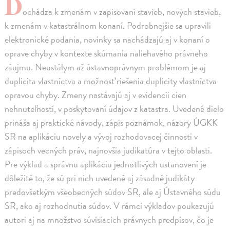
D
ochádza k zmenám v zapisovaní stavieb, nových stavieb,
k zmenám v katastrálnom konaní. Podrobnejšie sa upravili
elektronické podania, novinky sa nachádzajú aj v konaní o
oprave chyby v kontexte skúmania naliehavého právneho
záujmu. Neustálym až ústavnoprávnym problémom je aj
duplicita vlastníctva a možnosť riešenia duplicity vlastníctva
opravou chyby. Zmeny nastávajú aj v evidencii cien
nehnuteľností, v poskytovaní údajov z katastra. Uvedené dielo
prináša aj praktické návody, zápis poznámok, názory ÚGKK
SR na aplikáciu novely a vývoj rozhodovacej činnosti v
zápisoch vecných práv, najnovšia judikatúra v tejto oblasti.
Pre výklad a správnu aplikáciu jednotlivých ustanovení je
dôležité to, že sú pri nich uvedené aj zásadné judikáty
predovšetkým všeobecných súdov SR, ale aj Ústavného súdu
SR, ako aj rozhodnutia súdov. V rámci výkladov poukazujú
autori aj na množstvo súvisiacich právnych predpisov, čo je