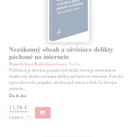
Nezákonný obsah a súvisiace delikty
páchané na internete
Rózenfeldová Bachňáková Laura
| Kniha
Publikácia je zbierkou prípadových štúdií, ktorá je zameraná na
nezákonný obsah a súvisiace delikty páchané na internete. Autorka
vytvorila mnoho prípadov, skutkových stavov a úloh, ku ktorým
zostavila…
Do 4 dní
13,58 €
14,00 €
?