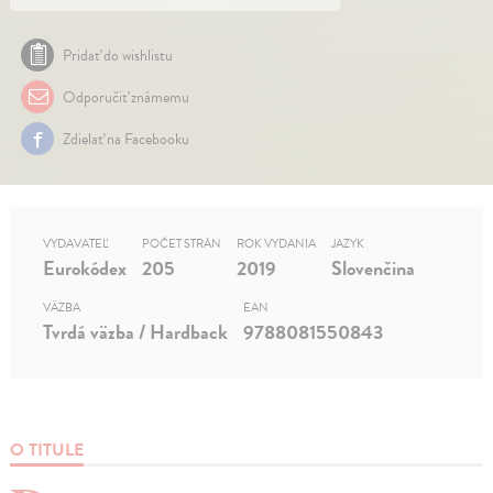
Pridať do wishlistu
Odporučiť známemu
Zdielať na Facebooku
VYDAVATEĽ
POČET STRÁN
ROK VYDANIA
JAZYK
Eurokódex
205
2019
Slovenčina
VÄZBA
EAN
Tvrdá väzba / Hardback
9788081550843
O TITULE