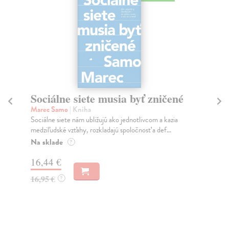
Sociálne siete musia byť zničené
S
K
Marec Samo
| Kniha
Sociálne siete nám ubližujú ako jednotlivcom a kazia
Mik
medziľudské vzťahy, rozkladajú spoločnosť a def...
Mon
o k
Na sklade
?
Na
16,44 €
23
16,95 €
?
24