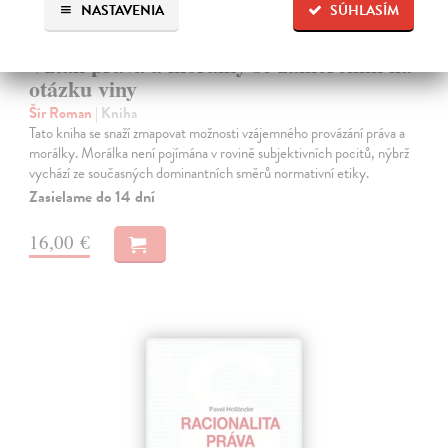
NASTAVENIA
SÚHLASÍM
Vztah práva a morálky se zaměřením na
otázku viny
Šír Roman
| Kniha
Tato kniha se snaží zmapovat možnosti vzájemného provázání práva a
morálky. Morálka není pojímána v rovině subjektivních pocitů, nýbrž
vychází ze současných dominantních směrů normativní etiky.
Zasielame do 14 dní
16,00 €