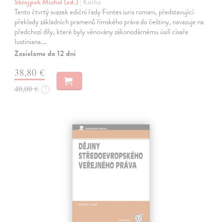
Skřejpek Michal (ed.)
| Kniha
Tento čtvrtý svazek ediční řady Fontes iuris romani, představující
překlady základních pramenů římského práva do češtiny, navazuje na
předchozí díly, které byly věnovány zákonodárnému úsilí císaře
Iustiniana.…
Zasielame do 12 dní
38,80 €
40,00 €
?