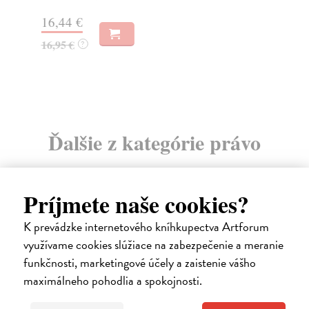
Na
16,44 €
23
16,95 €
?
24
Ďalšie z kategórie právo
Príjmete naše cookies?
K prevádzke internetového kníhkupectva Artforum
využívame cookies slúžiace na zabezpečenie a meranie
funkčnosti, marketingové účely a zaistenie vášho
maximálneho pohodlia a spokojnosti.