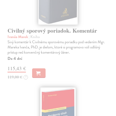
Civilný sporový poriadok. Komentár
Ivančo Marek
| Kniha
Sivý komentár k Civilnému sporovému poriadku pod vedením Mgr.
Mareka Ivanča, PhD. je dielom, ktoré si programovo volí odlišný
prístup než konvenčný komentárový žáner.
Do 4 dní
115,43 €
119,00 €
?