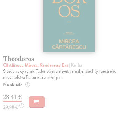
Theodoros
Cărtărescu Mircea, Kenderessy Eva
| Kniha
Služobnícky synak Tudor objavuje svet valašskej šľachty i pestrého
obyvateľstva Bukurešti v prvej po...
Na sklade
?
28,41 €
?
29,90 €