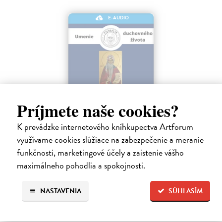
E-AUDIO
Príjmete naše cookies?
Nad slovami sv. Theodorosa Veľkého
Asketika
K prevádzke internetového kníhkupectva Artforum
využívame cookies slúžiace na zabezpečenie a meranie
Keruľ-Kmec Miron
| Elektronická audiokniha
Zbierka duchovných textov svätého Theodorosa Veľkého nemá ambíciu byť
funkčnosti, marketingové účely a zaistenie vášho
učebnicou duchovného života, k...
maximálneho pohodlia a spokojnosti.
Na stiahnutie ako
MP3
NASTAVENIA
SÚHLASÍM
11,90 €