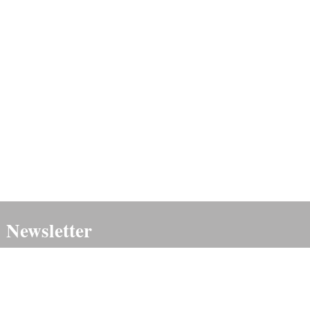
Newsletter
NOVINKY, PREDPREDAJE, ODPORÚČANIA
Súhlasím so
spracovaním osobných údajov