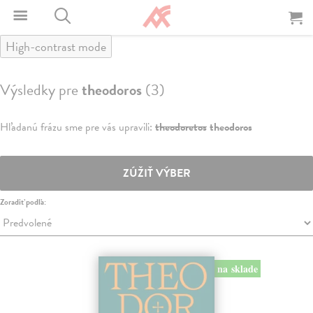
High-contrast mode
Výsledky pre
theodoros
(3)
Hľadanú frázu sme pre vás upravili:
theodoretos
theodoros
ZÚŽIŤ VÝBER
Zoradiť podľa:
na sklade