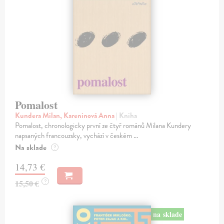
Pomalost
Kundera Milan, Kareninová Anna
| Kniha
Pomalost, chronologicky první ze čtyř románů Milana Kundery
napsaných francouzsky, vychází v českém ...
Na sklade
?
14,73 €
?
15,50 €
na sklade