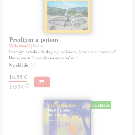
Predtým a potom
Vallo Matúš
| Kniha
Predtým tu bola vízia skupiny nadšencov, ktorí chceli premeniť
hlavné mesto Slovenska na modernú eur...
Na sklade
?
18,55 €
?
19,95 €
na sklade