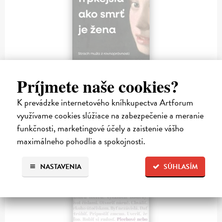
Príjmete naše cookies?
Trpkejšia ako smrť je žena
Marneros Andreas
| Kniha
K prevádzke internetového kníhkupectva Artforum
JE TO MOŽNO NAJVÄČŠIA REVOLÚCIA NAŠICH DNÍ:
využívame cookies slúžiace na zabezpečenie a meranie
rovnocennosť a rovnoprávnosť ženy a muža. Vojna a mier m...
Zasielame do 14 dní
funkčnosti, marketingové účely a zaistenie vášho
maximálneho pohodlia a spokojnosti.
22,05 €
?
24,50 €
NASTAVENIA
SÚHLASÍM
na sklade