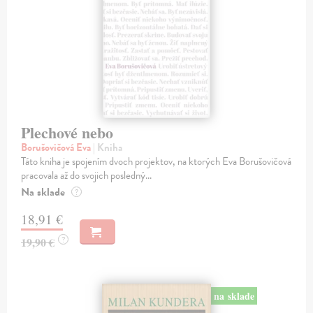
Plechové nebo
Borušovičová Eva
| Kniha
Táto kniha je spojením dvoch projektov, na ktorých Eva Borušovičová
pracovala až do svojich posledný...
Na sklade
?
18,91 €
?
19,90 €
na sklade