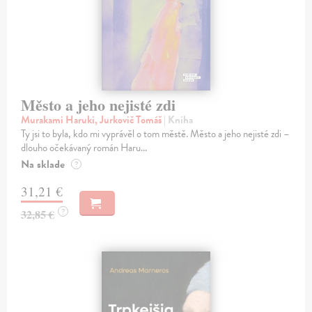
Město a jeho nejisté zdi
Murakami Haruki, Jurkovič Tomáš
| Kniha
Ty jsi to byla, kdo mi vyprávěl o tom městě. Město a jeho nejisté zdi –
dlouho očekávaný román Haru...
Na sklade
?
31,21 €
?
32,85 €