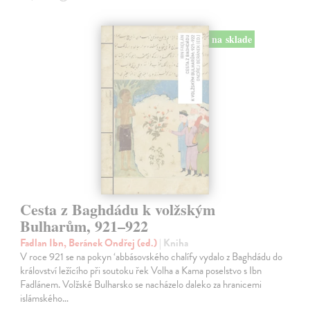
na sklade
Cesta z Baghdádu k volžským
Bulharům, 921–922
Fadlan Ibn, Beránek Ondřej (ed.)
| Kniha
V roce 921 se na pokyn ‘abbásovského chalífy vydalo z Baghdádu do
království ležícího při soutoku řek Volha a Kama poselstvo s Ibn
Fadlánem. Volžské Bulharsko se nacházelo daleko za hranicemi
islámského…