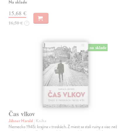
Na sklade
15,68 €
16,50 €
?
na sklade
Čas vlkov
Jähner Harald
| Kniha
Nemecko 1945: krajina v troskách. Z miest sa stali ruiny a viac než