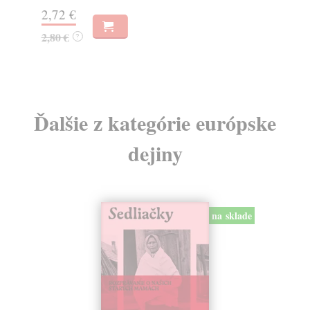
22
2,72 €
23
2,80 €
?
Ďalšie z kategórie európske
dejiny
na sklade