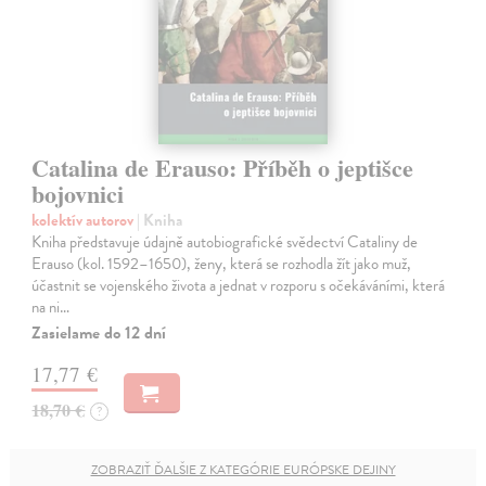
Catalina de Erauso: Příběh o jeptišce
bojovnici
kolektív autorov
| Kniha
Kniha představuje údajně autobiografické svědectví Cataliny de
Erauso (kol. 1592–1650), ženy, která se rozhodla žít jako muž,
účastnit se vojenského života a jednat v rozporu s očekáváními, která
na ni…
Zasielame do 12 dní
17,77 €
18,70 €
?
ZOBRAZIŤ ĎALŠIE Z KATEGÓRIE EURÓPSKE DEJINY