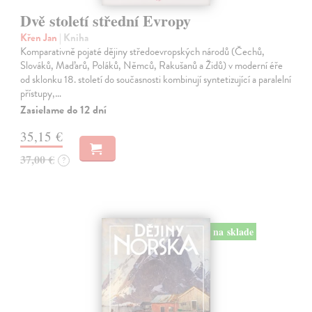
Dvě století střední Evropy
Křen Jan
| Kniha
Komparativně pojaté dějiny středoevropských národů (Čechů,
Slováků, Maďarů, Poláků, Němců, Rakušanů a Židů) v moderní éře
od sklonku 18. století do současnosti kombinují syntetizující a paralelní
přístupy,…
Zasielame do 12 dní
35,15 €
37,00 €
?
na sklade