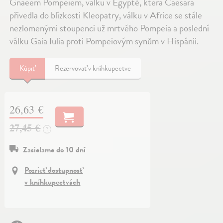
Gnaeem Pompeiem, válku v Egyptě, která Caesara
přivedla do blízkosti Kleopatry, válku v Africe se stále
nezlomenými stoupenci už mrtvého Pompeia a poslední
válku Gaia Iulia proti Pompeiovým synům v Hispánii.
Kúpiť
Rezervovať v kníhkupectve
26,63 €
27,45 €
?
Zasielame do 10 dní
Pozrieť dostupnosť
v kníhkupectvách