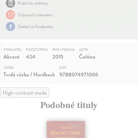
Pridať do wishlistu
Odporučiť známemu
Zdielať na Facebooku
VYDAVATEĽ
POČET STRÁN
ROK VYDANIA
JAZYK
Akcent
424
2015
Čeština
VÄZBA
EAN
Tvrdá väzba / Hardback
9788074971006
High-contrast mode
Podobné tituly