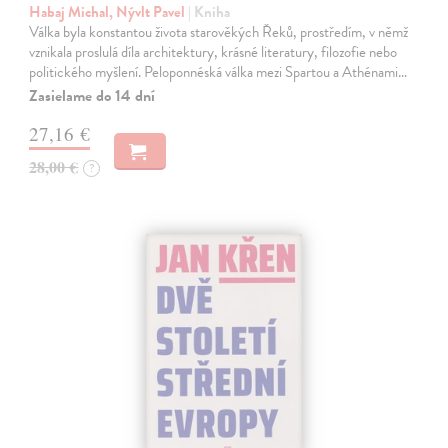
Habaj Michal, Nývlt Pavel
| Kniha
Válka byla konstantou života starověkých Řeků, prostředím, v němž
vznikala proslulá díla architektury, krásné literatury, filozofie nebo
politického myšlení. Peloponnéská válka mezi Spartou a Athénami…
Zasielame do 14 dní
27,16 €
28,00 €
?