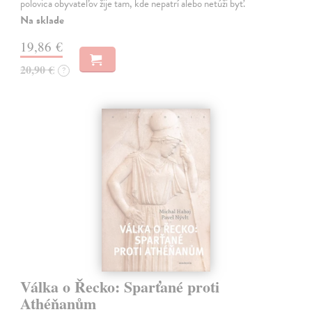
polovica obyvateľov žije tam, kde nepatrí alebo netúži byť.
Na sklade
19,86 €
20,90 €
?
Válka o Řecko: Sparťané proti
Athéňanům