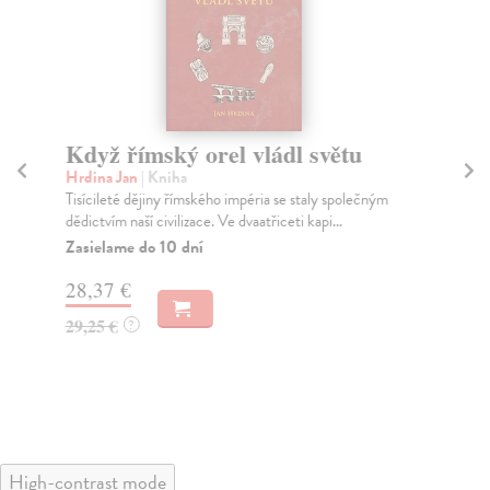
Když římský orel vládl světu
V
A
Hrdina Jan
| Kniha
Tisícileté dějiny římského impéria se staly společným
Ha
dědictvím naší civilizace. Ve dvaatřiceti kapi...
Vál
pro
Zasielame do 10 dní
Za
28,37 €
27
29,25 €
?
28
High-contrast mode