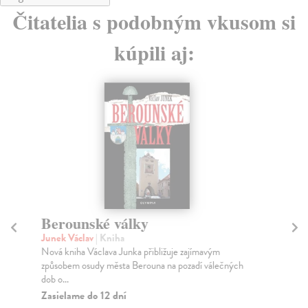
Čitatelia s podobným vkusom si
kúpili aj:
Berounské války
Ř
Junek Václav
| Kniha
Šub
Nová kniha Václava Junka přibližuje zajímavým
Dej
způsobem osudy města Berouna na pozadí válečných
pol
dob o...
Za
Zasielame do 12 dní