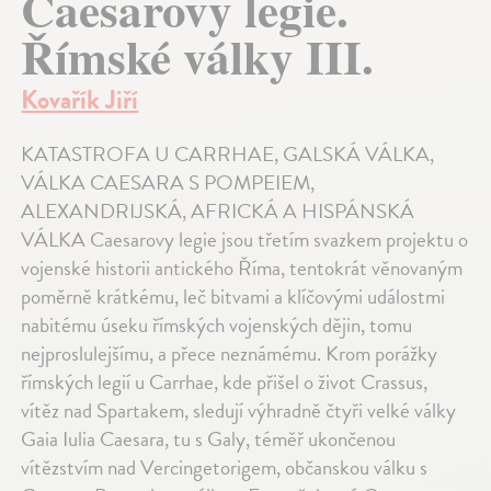
Caesarovy legie.
Římské války III.
Kovařík Jiří
KATASTROFA U CARRHAE, GALSKÁ VÁLKA,
VÁLKA CAESARA S POMPEIEM,
ALEXANDRIJSKÁ, AFRICKÁ A HISPÁNSKÁ
VÁLKA Caesarovy legie jsou třetím svazkem projektu o
vojenské historii antického Říma, tentokrát věnovaným
poměrně krátkému, leč bitvami a klíčovými událostmi
nabitému úseku římských vojenských dějin, tomu
nejproslulejšímu, a přece neznámému. Krom porážky
římských legií u Carrhae, kde přišel o život Crassus,
vítěz nad Spartakem, sledují výhradně čtyři velké války
Gaia Iulia Caesara, tu s Galy, téměř ukončenou
vítězstvím nad Vercingetorigem, občanskou válku s