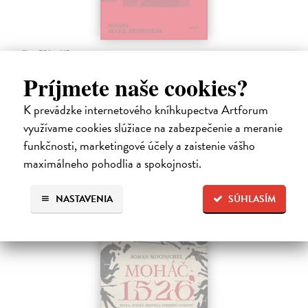
Sedliačky
Kuciel-Frydryszak Joanna
| Kniha
Príjmete naše cookies?
„Neplač, dieťa moje. Každá žena je otrokyňa, tak ani ty nebudeš
vyvolená,“ hovorí babka svojej mladej vnučke.
K prevádzke internetového kníhkupectva Artforum
Na sklade
využívame cookies slúžiace na zabezpečenie a meranie
23,66 €
funkčnosti, marketingové účely a zaistenie vášho
maximálneho pohodlia a spokojnosti.
24,90 €
?
NASTAVENIA
SÚHLASÍM
predpredaj