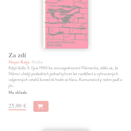
Za zdí
Hoyer Katja
| Kniha
Když došlo 3. října 1990 ke znovusjednocení Německa, zdálo se, že
Němci chtějí posledních jednačtyřicet let rozdělení a vyhrocených
vzájemných vztahů konečně hodit za hlavu. Komunistický režim padl a
již…
Na sklade
25,90 €