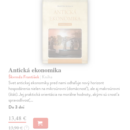
Antická ekonomika
Škvrnda František
| Kniha
Svet antickej ekonomiky pred nami odhaľuje nový horizont
hospodárenia nielen na mikroúrovni (domácnosť), ale aj makroúrovni
(štát). Jej praktická orientácia na morálne hodnoty, akými sú cnosť a
spravodlivosť,…
Do 3 dní
13,48 €
13,90 €
?