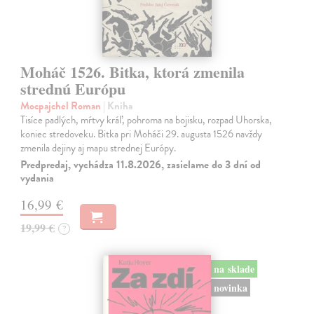
Moháč 1526. Bitka, ktorá zmenila
strednú Európu
Mocpajchel Roman
| Kniha
Tisíce padlých, mŕtvy kráľ, pohroma na bojisku, rozpad Uhorska,
koniec stredoveku. Bitka pri Moháči 29. augusta 1526 navždy
zmenila dejiny aj mapu strednej Európy.
Predpredaj, vychádza 11.8.2026, zasielame do 3 dní od
vydania
16,99 €
19,99 €
?
na sklade
novinka