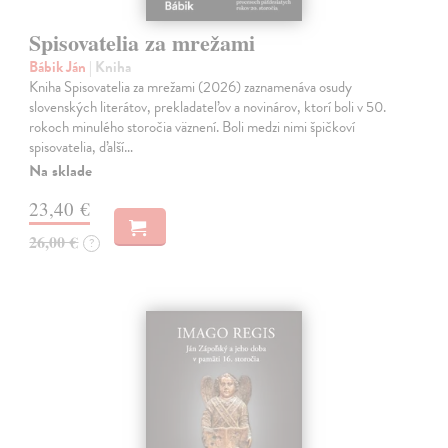
Spisovatelia za mrežami
Bábik Ján
| Kniha
Kniha Spisovatelia za mrežami (2026) zaznamenáva osudy
slovenských literátov, prekladateľov a novinárov, ktorí boli v 50.
rokoch minulého storočia väznení. Boli medzi nimi špičkoví
spisovatelia, ďalší…
Na sklade
23,40 €
26,00 €
?