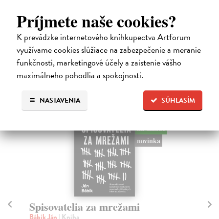
Príjmete naše cookies?
K prevádzke internetového kníhkupectva Artforum
využívame cookies slúžiace na zabezpečenie a meranie
funkčnosti, marketingové účely a zaistenie vášho
High-contrast mode
maximálneho pohodlia a spokojnosti.
Podobné tituly
NASTAVENIA
SÚHLASÍM
na sklade
novinka
Spisovatelia za mrežami
Br
p
Bábik Ján
| Kniha