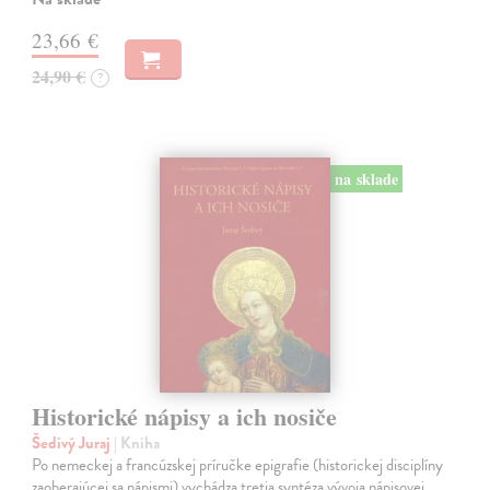
23,66 €
24,90 €
?
na sklade
Historické nápisy a ich nosiče
Šedivý Juraj
| Kniha
Po nemeckej a francúzskej príručke epigrafie (historickej disciplíny
zaoberajúcej sa nápismi) vychádza tretia syntéza vývoja nápisovej