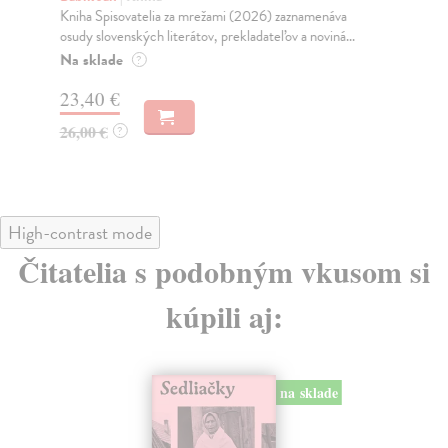
Kniha Spisovatelia za mrežami (2026) zaznamenáva
Ob
osudy slovenských literátov, prekladateľov a noviná...
O b
a sv
Na sklade
?
Na
23,40 €
17
26,00 €
?
19
High-contrast mode
Čitatelia s podobným vkusom si
kúpili aj:
na sklade