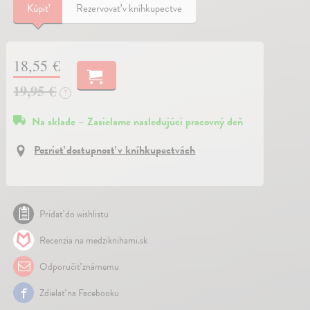
Kúpiť
Rezervovať v kníhkupectve
18,55 €
19,95 €
?
Na sklade – Zasielame nasledujúci pracovný deň
Pozrieť dostupnosť v kníhkupectvách
Pridať do wishlistu
Recenzia na medziknihami.sk
Odporučiť známemu
Zdielať na Facebooku