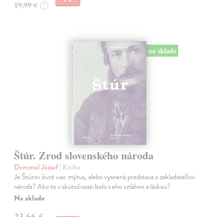
19,99 €
?
na sklade
Štúr. Zrod slovenského národa
Demmel József
| Kniha
Je Štúrov život viac mýtus, alebo vysnená predstava o zakladateľovi
národa? Ako to v skutočnosti bolo s eho vzťahmi a láskou?
Na sklade
23,66 €