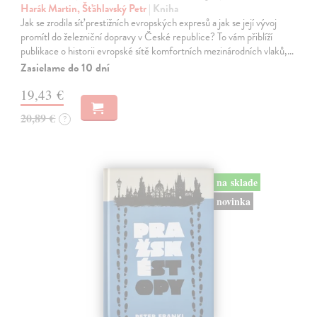
Harák Martin, Šťáhlavský Petr
| Kniha
Jak se zrodila síť prestižních evropských expresů a jak se její vývoj
promítl do železniční dopravy v České republice? To vám přiblíží
publikace o historii evropské sítě komfortních mezinárodních vlaků,…
Zasielame do 10 dní
19,43 €
20,89 €
?
na sklade
novinka