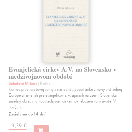
Evanjelická cirkev A.V. na Slovensku v
medzivojnovom období
Sokolová Milena
| Kniha
Koniec prvej svetovej vojny a následné geopolitické zmeny v strednej
Európe znamenali pre evanjelikov a. v. žijúcich na území Slovenska
zásadný obrat v ich dovtedajšom cirkevno-náboženskom živote. V
nových…
Zasielame do 14 dní
19,39 €