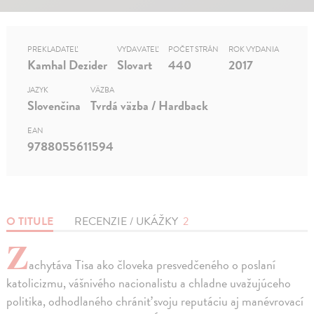
PREKLADATEĽ
VYDAVATEĽ
POČET STRÁN
ROK VYDANIA
Kamhal Dezider
Slovart
440
2017
JAZYK
VÄZBA
Slovenčina
Tvrdá väzba / Hardback
EAN
9788055611594
O TITULE
RECENZIE / UKÁŽKY
2
Z
achytáva Tisa ako človeka presvedčeného o poslaní
katolicizmu, vášnivého nacionalistu a chladne uvažujúceho
politika, odhodlaného chrániť svoju reputáciu aj manévrovací