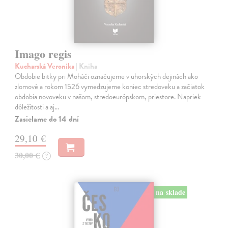
Imago regis
Kucharská Veronika
| Kniha
Obdobie bitky pri Moháči označujeme v uhorských dejinách ako
zlomové a rokom 1526 vymedzujeme koniec stredoveku a začiatok
obdobia novoveku v našom, stredoeurópskom, priestore. Napriek
dôležitosti a aj…
Zasielame do 14 dní
29,10 €
30,00 €
?
na sklade