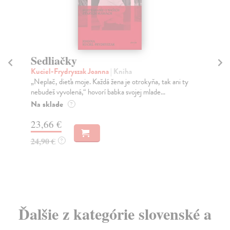
Slovensko. Odkiaľ prichádzame.
Kým sme. Kam kráčame.
i ty
Mikloško František
| Kniha
Monograficky spracovaná publikácia prináša súbor esejí
o kľúčových problémoch historického utvárania...
Na sklade
?
23,16 €
24,90 €
?
Ďalšie z kategórie slovenské a