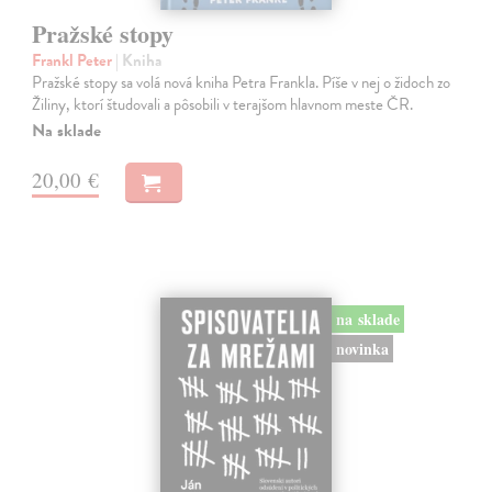
Pražské stopy
Frankl Peter
| Kniha
Pražské stopy sa volá nová kniha Petra Frankla. Píše v nej o židoch zo
Žiliny, ktorí študovali a pôsobili v terajšom hlavnom meste ČR.
Na sklade
20,00 €
na sklade
novinka