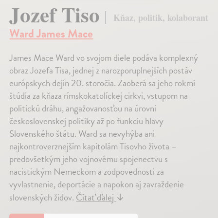
Jozef Tiso
Kňaz, politik, kolaborant
Ward James Mace
James Mace Ward vo svojom diele podáva komplexný
obraz Jozefa Tisa, jednej z narozporuplnejších postáv
európskych dejín 20. storočia. Zaoberá sa jeho rokmi
štúdia za kňaza rímskokatolíckej cirkvi, vstupom na
politickú dráhu, angažovanosťou na úrovni
československej politiky až po funkciu hlavy
Slovenského štátu. Ward sa nevyhýba ani
najkontroverznejším kapitolám Tisovho života –
predovšetkým jeho vojnovému spojenectvu s
nacistickým Nemeckom a zodpovednosti za
vyvlastnenie, deportácie a napokon aj zavraždenie
slovenských židov.
Čítať ďalej
↓