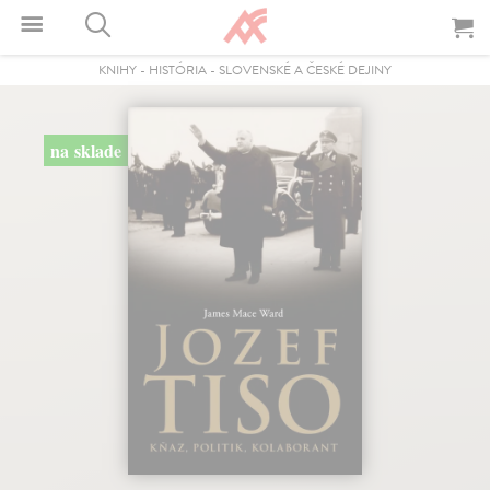
KNIHY
-
HISTÓRIA
-
SLOVENSKÉ A ČESKÉ DEJINY
na sklade