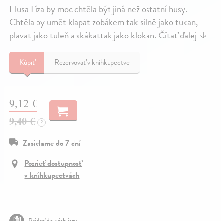
Husa Líza by moc chtěla být jiná než ostatní husy.
Chtěla by umět klapat zobákem tak silně jako tukan,
plavat jako tuleň a skákattak jako klokan.
Čítať ďalej
↓
Kúpiť
Rezervovať v kníhkupectve
9,12 €
9,40 €
?
Zasielame do 7 dní
Pozrieť dostupnosť
v kníhkupectvách
Pridať do wishlistu