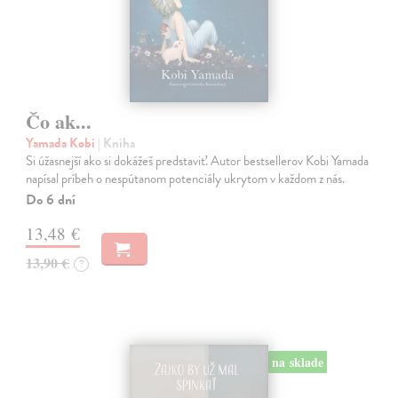
Čo ak...
Yamada Kobi
| Kniha
Si úžasnejší ako si dokážeš predstaviť. Autor bestsellerov Kobi Yamada
napísal príbeh o nespútanom potenciály ukrytom v každom z nás.
Do 6 dní
13,48 €
13,90 €
?
na sklade