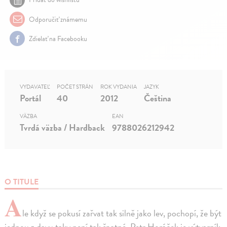
Odporučiť známemu
Zdielať na Facebooku
VYDAVATEĽ
POČET STRÁN
ROK VYDANIA
JAZYK
Portál
40
2012
Čeština
VÄZBA
EAN
Tvrdá väzba / Hardback
9788026212942
O TITULE
A
le když se pokusí zařvat tak silně jako lev, pochopí, že být
jednou z davu taky není tak špatné. Petr Horáček je výtvarník