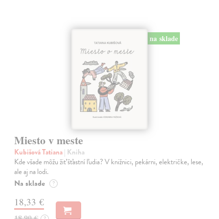
na sklade
Miesto v meste
Kubišová Tatiana
| Kniha
Kde všade môžu žiť šťastní ľudia? V knižnici, pekárni, električke, lese,
ale aj na lodi.
Na sklade
?
18,33 €
18,90 €
?