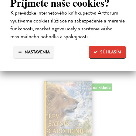
Príjmete naše cookies?
Alica a hmyz
Dúbravský Andrej
| Kniha
K prevádzke internetového kníhkupectva Artforum
Alica je zvedavá mačka, ktorá býva so zvedavým Andrejom. Obaja sú
využívame cookies slúžiace na zabezpečenie a meranie
fascinovaní ríšou hmyzu.
funkčnosti, marketingové účely a zaistenie vášho
Na sklade
?
maximálneho pohodlia a spokojnosti.
28,03 €
28,90 €
?
NASTAVENIA
SÚHLASÍM
na sklade