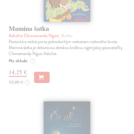
Mamina šatka
Adichie Chimamanda Ngozi
| Kniha
Poetická a nežná pocta jednoduchým radostiam rodinného života.
Mamina šatka je debutovou detskou knižkou nigérijskej spisovateľky
Chimamandy Ngozi Adichie.
Na sklade
?
14,25 €
15,00 €
?