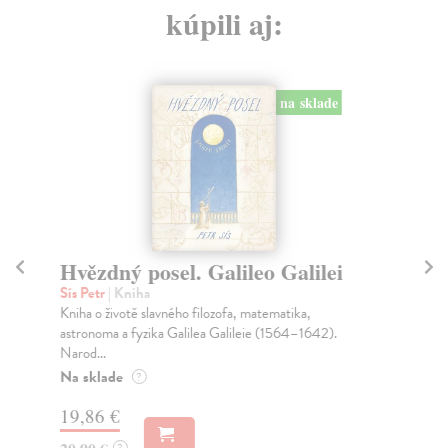
kúpili aj:
na sklade
Hvězdný posel. Galileo Galilei
Ze
ž
Sís Petr
| Kniha
Kniha o životě slavného filozofa, matematika,
Sís
astronoma a fyzika Galilea Galileie (1564–1642).
Zce
Narod...
dob
Na sklade
Za
?
19,86 €
18