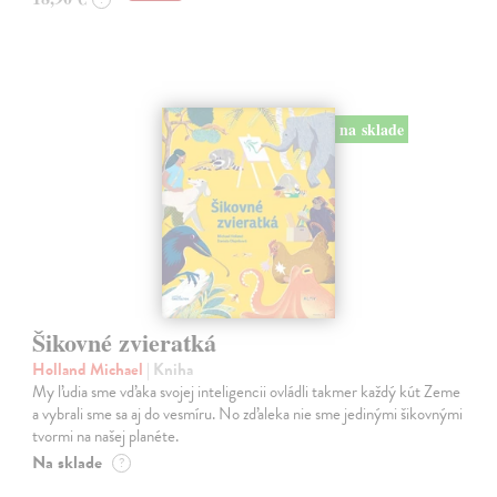
na sklade
Šikovné zvieratká
Holland Michael
| Kniha
My ľudia sme vďaka svojej inteligencii ovládli takmer každý kút Zeme
a vybrali sme sa aj do vesmíru. No zďaleka nie sme jedinými šikovnými
tvormi na našej planéte.
Na sklade
?