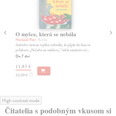
O myšce, která se nebála
N
Horáček Petr
| Kniha
Ho
Jednoho rána se myška rozhodla, že půjde do lesa na
Tom
průzkum. „Ničeho se neleknu,“ řekla ostatním zví...
maj
Do 7 dní
Do
11,83 €
12
12,20 €
12
?
High-contrast mode
Čitatelia s podobným vkusom si