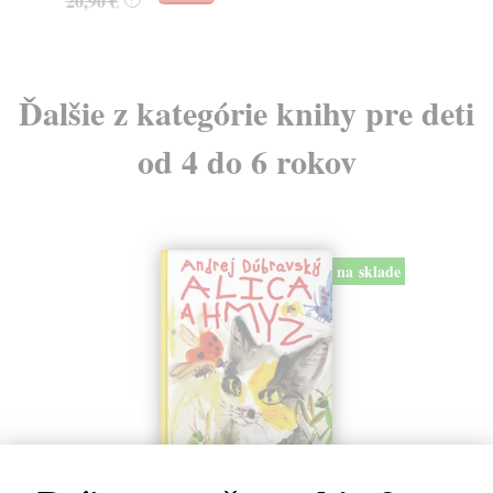
20,90 €
?
18
Ďalšie z kategórie knihy pre deti
od 4 do 6 rokov
na sklade