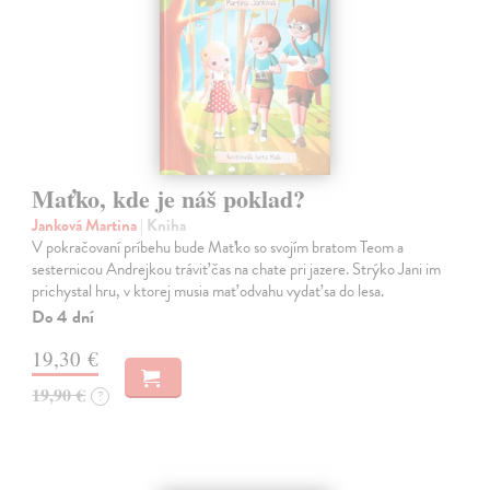
Maťko, kde je náš poklad?
Janková Martina
| Kniha
V pokračovaní príbehu bude Maťko so svojím bratom Teom a
sesternicou Andrejkou tráviť čas na chate pri jazere. Strýko Jani im
prichystal hru, v ktorej musia mať odvahu vydať sa do lesa.
Do 4 dní
19,30 €
19,90 €
?