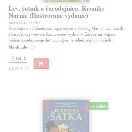
Lev, šatník a čarodejnica. Kroniky
Narnie (Ilustrované vydanie)
Lewis C.S.
| Kniha
Prečítajte si obľúbenú časť úspešnej série Kroniky Narnie: Lev, šatník
a čarodejnica v novom ilustrovanom vydaní. V Európe zúri vojna a
rodičia posielajú svoje deti z Londýna na vidiek, aby ich chránili…
Na sklade
?
12,04 €
12,95 €
?
na sklade