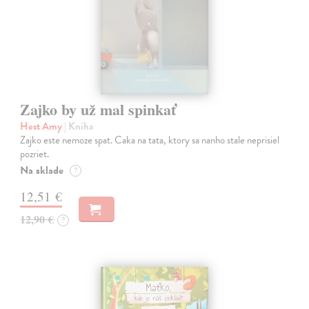
Zajko by už mal spinkať
Hest Amy
| Kniha
Zajko este nemoze spat. Caka na tata, ktory sa nanho stale neprisiel
pozriet.
Na sklade
?
12,51 €
12,90 €
?