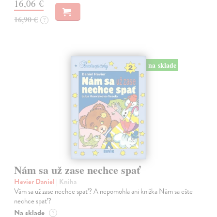
16,06 €
16,90 €
?
na sklade
Nám sa už zase nechce spať
Hevier Daniel
| Kniha
Vám sa už zase nechce spať? A nepomohla ani knižka Nám sa ešte
nechce spať?
Na sklade
?