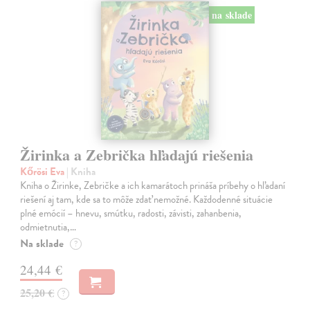
na sklade
Žirinka a Zebrička hľadajú riešenia
Kőrösi Eva
| Kniha
Kniha o Žirinke, Zebričke a ich kamarátoch prináša príbehy o hľadaní
riešení aj tam, kde sa to môže zdať nemožné. Každodenné situácie
plné emócií – hnevu, smútku, radosti, závisti, zahanbenia,
odmietnutia,…
Na sklade
?
24,44 €
25,20 €
?