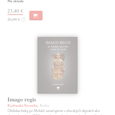
Na sklade
23,40 €
26,00 €
?
Imago regis
Kucharská Veronika
| Kniha
Obdobie bitky pri Moháči označujeme v uhorských dejinách ako