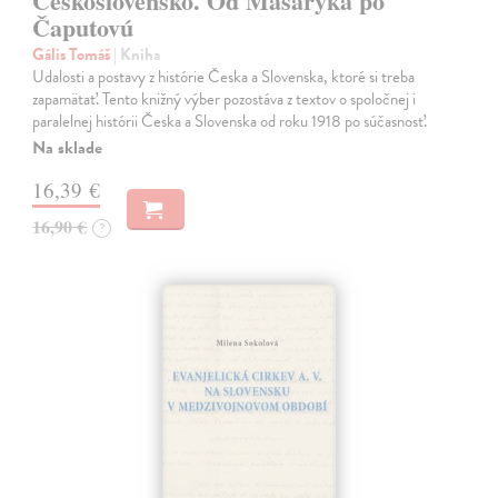
Československo. Od Masaryka po
Čaputovú
Gális Tomáš
| Kniha
Udalosti a postavy z histórie Česka a Slovenska, ktoré si treba
zapamätať. Tento knižný výber pozostáva z textov o spoločnej i
paralelnej histórii Česka a Slovenska od roku 1918 po súčasnosť.
Na sklade
16,39 €
16,90 €
?