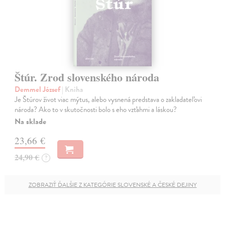
Štúr. Zrod slovenského národa
Demmel József
| Kniha
Je Štúrov život viac mýtus, alebo vysnená predstava o zakladateľovi
národa? Ako to v skutočnosti bolo s eho vzťahmi a láskou?
Na sklade
23,66 €
24,90 €
?
ZOBRAZIŤ ĎALŠIE Z KATEGÓRIE SLOVENSKÉ A ČESKÉ DEJINY