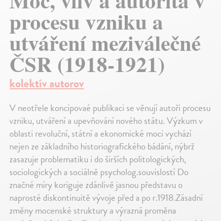
Moc, vliv a autorita v
procesu vzniku a
utváření meziválečné
ČSR (1918-1921)
kolektív autorov
V neotřele koncipovaé publikaci se věnují autoři procesu
vzniku, utváření a upevňování nového státu. Výzkum v
oblasti revoluční, státní a ekonomické moci vychází
nejen ze základního historiografického bádání, nýbrž
zasazuje problematiku i do širších politologických,
sociologických a sociálně psycholog.souvislostí Do
značné míry koriguje zdánlivě jasnou představu o
naprosté diskontinuitě vývoje před a po r.1918.Zásadní
změny mocenské struktury a výrazná proměna