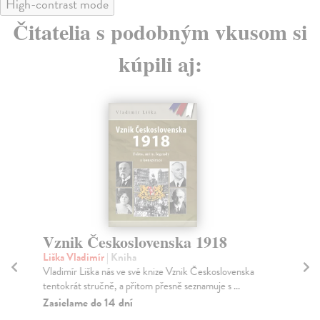
High-contrast mode
Čitatelia s podobným vkusom si
kúpili aj:
Vznik Československa 1918
Ut
do
Liška Vladimír
| Kniha
Vladimír Liška nás ve své knize Vznik Československa
Če
tentokrát stručně, a přitom přesně seznamuje s ...
Kol
nár
Zasielame do 14 dní
Za