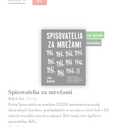
na sklade
novinka
Spisovatelia za mrežami
Bábik Ján
| Kniha
Kniha Spisovatelia za mrežami (2026) zaznamenáva osudy
slovenských literátov, prekladateľov a novinárov, ktorí boli v 50.
rokoch minulého storočia väznení. Boli medzi nimi špičkoví
spisovatelia, ďalší…