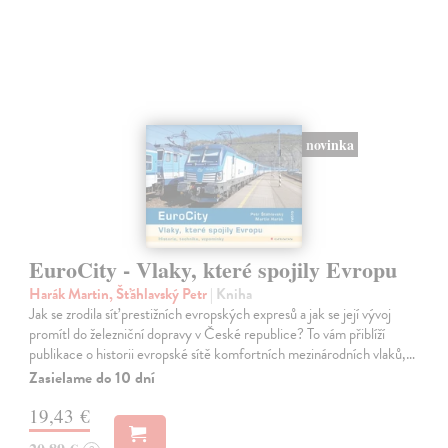
novinka
EuroCity - Vlaky, které spojily Evropu
Harák Martin, Šťáhlavský Petr
| Kniha
Jak se zrodila síť prestižních evropských expresů a jak se její vývoj
promítl do železniční dopravy v České republice? To vám přiblíží
publikace o historii evropské sítě komfortních mezinárodních vlaků,…
Zasielame do 10 dní
19,43 €