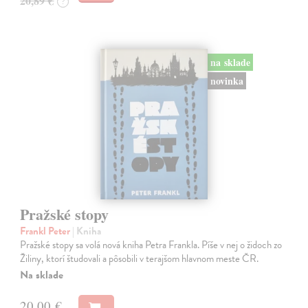
20,89 €
?
na sklade
novinka
Pražské stopy
Frankl Peter
| Kniha
Pražské stopy sa volá nová kniha Petra Frankla. Píše v nej o židoch zo
Žiliny, ktorí študovali a pôsobili v terajšom hlavnom meste ČR.
Na sklade
20,00 €