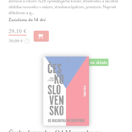
zlomové a rokom 1526 vymedzujeme koniec stredoveku a začiatok
obdobia novoveku v našom, stredoeurópskom, priestore. Napriek
dôležitosti a aj…
Zasielame do 14 dní
29,10 €
30,00 €
?
na sklade