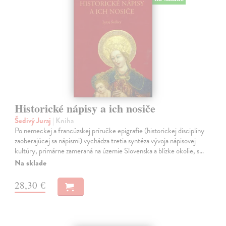
Historické nápisy a ich nosiče
Šedivý Juraj
| Kniha
Po nemeckej a francúzskej príručke epigrafie (historickej disciplíny
zaoberajúcej sa nápismi) vychádza tretia syntéza vývoja nápisovej
kultúry, primárne zameraná na územie Slovenska a blízke okolie, s…
Na sklade
28,30 €