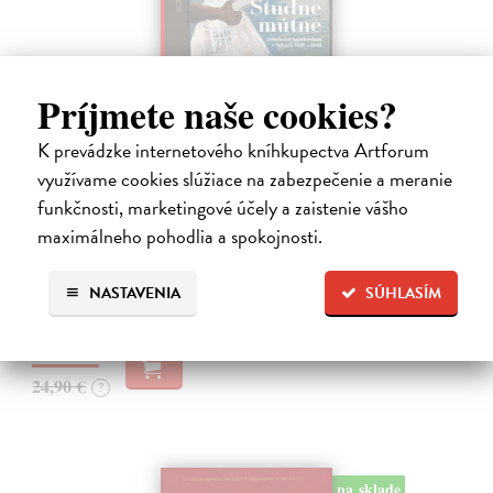
Príjmete naše cookies?
K prevádzke internetového kníhkupectva Artforum
Studne mútne
využívame cookies slúžiace na zabezpečenie a meranie
Getting Peter
| Kniha
funkčnosti, marketingové účely a zaistenie vášho
Sú ikonickými postavami našej kultúry. Postavili im sochy a
maximálneho pohodlia a spokojnosti.
pomenovali po nich ulice, majú svoje nespochybniteľné miesto v
lexikónoch literatúry aj učebniciach, slovenské moderné umenie sa
bez nich nedá…
NASTAVENIA
SÚHLASÍM
Na sklade
23,66 €
24,90 €
?
na sklade