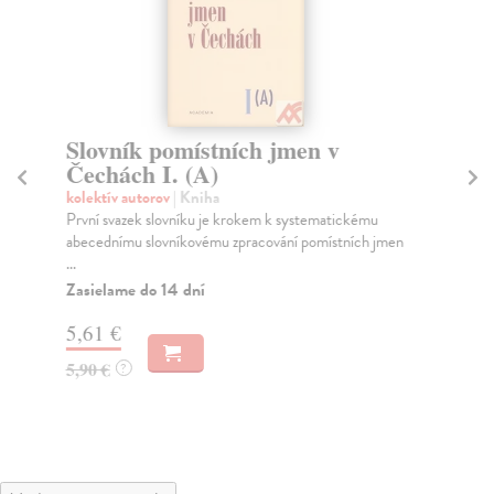
Slovník pomístních jmen v
S
Čechách I. (A)
Č
kolektív autorov
| Kniha
kol
První svazek slovníku je krokem k systematickému
Pom
abecednímu slovníkovému zpracování pomístních jmen
apo
...
Za
Zasielame do 14 dní
5,
5,61 €
6,
5,90 €
?