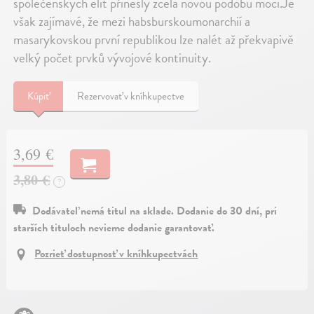
společenských elit přinesly zcela novou podobu moci.Je
však zajímavé, že mezi habsburskoumonarchií a
masarykovskou první republikou lze nalét až překvapivě
velký počet prvků vývojové kontinuity.
Kúpiť
Rezervovať v kníhkupectve
3,69 €
3,80 €
?
Dodávateľ nemá titul na sklade. Dodanie do 30 dní, pri
starších tituloch nevieme dodanie garantovať.
Pozrieť dostupnosť v kníhkupectvách