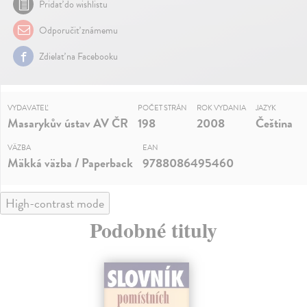
Pridať do wishlistu
Odporučiť známemu
Zdielať na Facebooku
VYDAVATEĽ
POČET STRÁN
ROK VYDANIA
JAZYK
Masarykův ústav AV ČR
198
2008
Čeština
VÄZBA
EAN
Mäkká väzba / Paperback
9788086495460
High-contrast mode
Podobné tituly