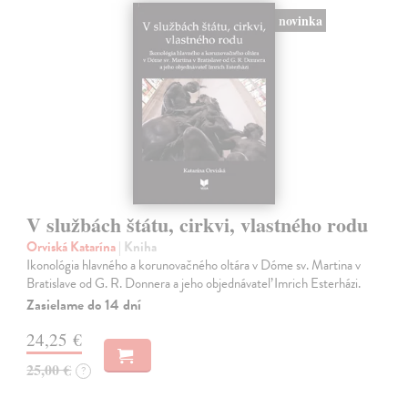
novinka
V službách štátu, cirkvi, vlastného rodu
Orviská Katarína
| Kniha
Ikonológia hlavného a korunovačného oltára v Dóme sv. Martina v
Bratislave od G. R. Donnera a jeho objednávateľ Imrich Esterházi.
Zasielame do 14 dní
24,25 €
25,00 €
?