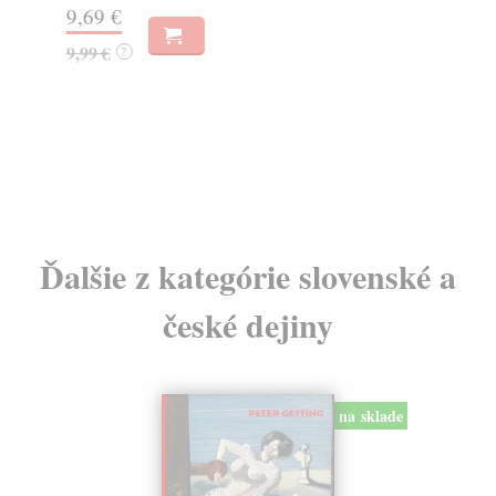
9,69 €
8,
9,99 €
?
8,
Ďalšie z kategórie slovenské a
české dejiny
na sklade