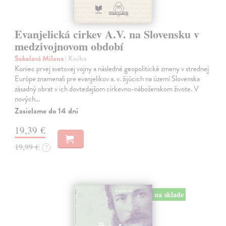
Evanjelická cirkev A.V. na Slovensku v
medzivojnovom období
Sokolová Milena
| Kniha
Koniec prvej svetovej vojny a následné geopolitické zmeny v strednej
Európe znamenali pre evanjelikov a. v. žijúcich na území Slovenska
zásadný obrat v ich dovtedajšom cirkevno-náboženskom živote. V
nových…
Zasielame do 14 dní
19,39 €
19,99 €
?
na sklade