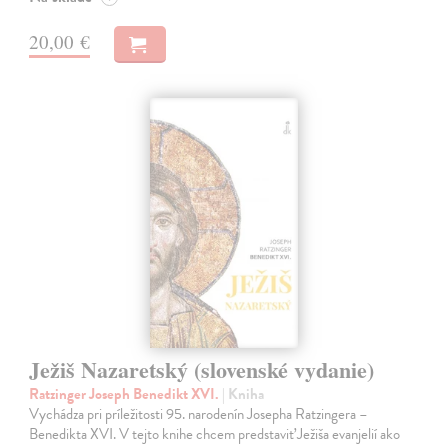
20,00 €
Ježiš Nazaretský (slovenské vydanie)
Ratzinger Joseph Benedikt XVI.
| Kniha
Vychádza pri príležitosti 95. narodenín Josepha Ratzingera –
Benedikta XVI. V tejto knihe chcem predstaviť Ježiša evanjelií ako