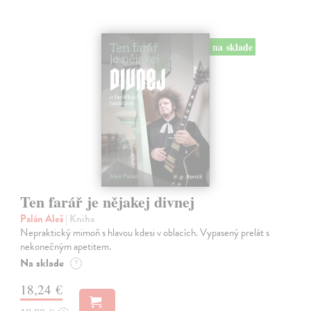
na sklade
Ten farář je nějakej divnej
Palán Aleš
| Kniha
Nepraktický mimoň s hlavou kdesi v oblacích. Vypasený prelát s
nekonečným apetitem.
Na sklade
?
18,24 €