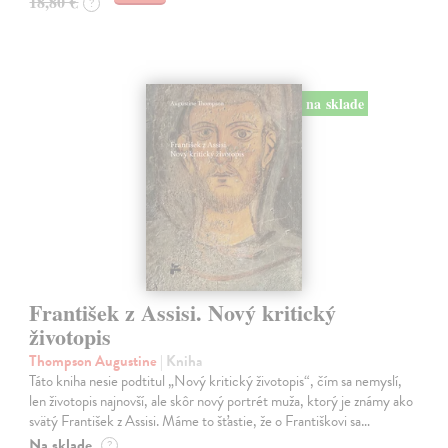
18,80 €
?
na sklade
František z Assisi. Nový kritický
životopis
Thompson Augustine
| Kniha
Táto kniha nesie podtitul „Nový kritický životopis“, čím sa nemyslí,
len životopis najnovší, ale skôr nový portrét muža, ktorý je známy ako
svätý František z Assisi. Máme to šťastie, že o Františkovi sa…
Na sklade
?