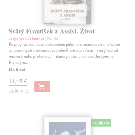
Svätý František z Assisi. Život
Jorgensen Johannes
| Kniha
Po prvý raz vychádza v slovenčine jeden z najznámejších a najlepšie
spracovaných životopisov svätého Františka z Assisi, ktorý napísal –
možno trochu prekvapivo – dánsky autor Johannes Jorgensen.
Plynulým…
Do 5 dní
14,45 €
14,90 €
?
na sklade