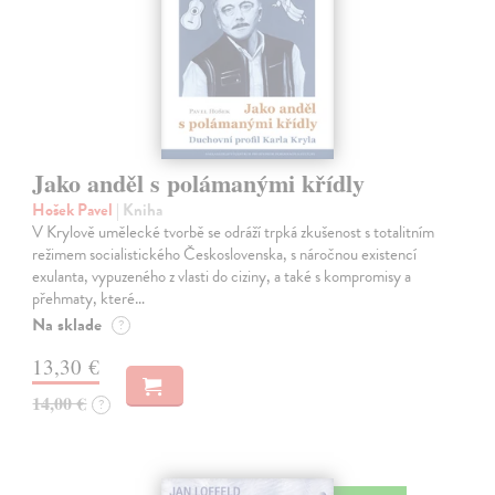
Jako anděl s polámanými křídly
Hošek Pavel
| Kniha
V Krylově umělecké tvorbě se odráží trpká zkušenost s totalitním
režimem socialistického Československa, s náročnou existencí
exulanta, vypuzeného z vlasti do ciziny, a také s kompromisy a
přehmaty, které…
Na sklade
?
13,30 €
14,00 €
?