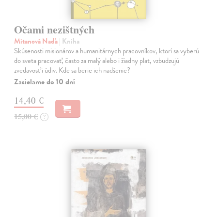
Očami nezištných
Mitanová Naďa
| Kniha
Skúsenosti misionárov a humanitárnych pracovníkov, ktorí sa vyberú
do sveta pracovať, často za malý alebo i žiadny plat, vzbudzujú
zvedavosť i údiv. Kde sa berie ich nadšenie?
Zasielame do 10 dní
14,40 €
15,00 €
?