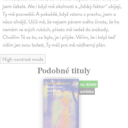
jsem čekala. Ale i když mě okolnosti a „lidský faktor“ ubíjejí,
Ty mě pozvedáš. A pokaždé, když vstanu z prachu, jsem o
něco silnější. Učíš mě, že nejsem pánem svého života, že ho
nemám ve svých rukách, přesto mě vedeš do svobody.
Chválím Tě za to, co bylo, je i přijde. Věřím, že i když teď
vidím jen svou bolest, Ty máš pro mě nádherný plán.
High-contrast mode
Podobné tituly
na sklade
novinka