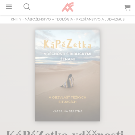
KNIHY
-
NÁBOŽENSTVO A TEOLÓGIA
-
KRESŤANSTVO A JUDAIZMUS
KáPéZetka vděčnosti