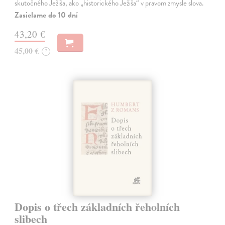
skutočného Ježiša, ako „historického Ježiša“ v pravom zmysle slova.
Zasielame do 10 dní
43,20 €
45,00 €
?
Dopis o třech základních řeholních
slibech