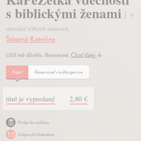
s biblickými ženami
V
obzvlášť těžkých situacích
Šťastná Kateřina
Učíš mě důvěře. Bezmezné.
Čítať ďalej
↓
Kúpiť
Rezervovať v kníhkupectve
titul je vypredaný
2,80 €
Pridať do wishlistu
Odporučiť známemu