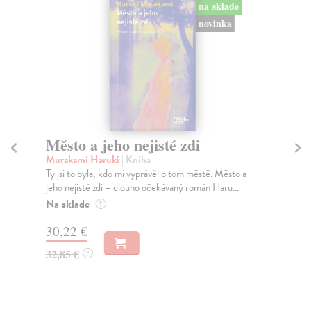
na sklade
novinka
Město a jeho nejisté zdi
So
Murakami Haruki
| Kniha
Ma
Ty jsi to byla, kdo mi vyprávěl o tom městě. Město a
Soc
jeho nejisté zdi – dlouho očekávaný román Haru...
med
Na sklade
Na
?
30,22 €
16
32,85 €
16
?