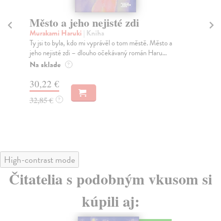
Město a jeho nejisté zdi
So
Murakami Haruki
| Kniha
Ma
Ty jsi to byla, kdo mi vyprávěl o tom městě. Město a
Soc
jeho nejisté zdi – dlouho očekávaný román Haru...
med
Na sklade
Na
?
30,22 €
16
32,85 €
16
?
High-contrast mode
Čitatelia s podobným vkusom si
kúpili aj: