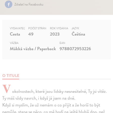
Zdielať na Facebooku
VYDAVATEĽ
POČET STRÁN
ROK VYDANIA
JAZYK
Cesta
49
2023
Čeština
VÄZBA
EAN
Mäkká väzba / Paperback
9788072953226
O TITULE
V
okolnostech, které jsou lidsky nesnesitelné, Ty jsi vítěz.
Ty máš vždy navrch, i když já jsem na dně.
Když si myslím, že už nemám o co přijít a že horší to být
nemůže, stane se něco, co mě hodí na ještě hlubší dno, než