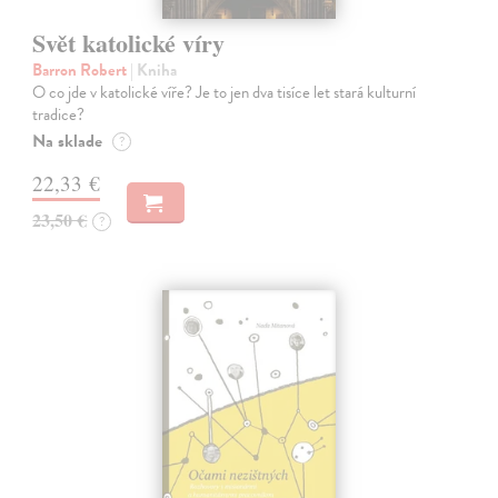
Svět katolické víry
Barron Robert
| Kniha
O co jde v katolické víře? Je to jen dva tisíce let stará kulturní
tradice?
Na sklade
?
22,33 €
23,50 €
?