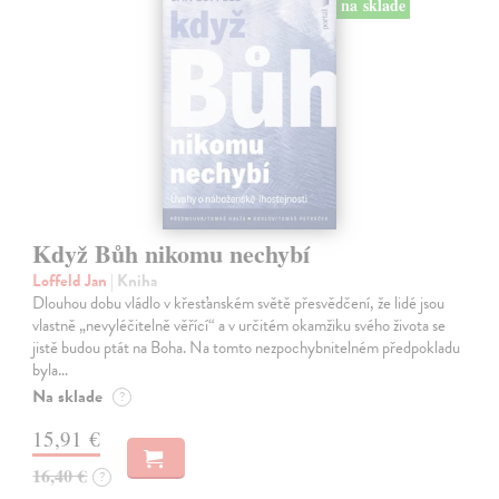
na sklade
Když Bůh nikomu nechybí
Loffeld Jan
| Kniha
Dlouhou dobu vládlo v křesťanském světě přesvědčení, že lidé jsou
vlastně „nevyléčitelně věřící“ a v určitém okamžiku svého života se
jistě budou ptát na Boha. Na tomto nezpochybnitelném předpokladu
byla…
Na sklade
?
15,91 €
16,40 €
?