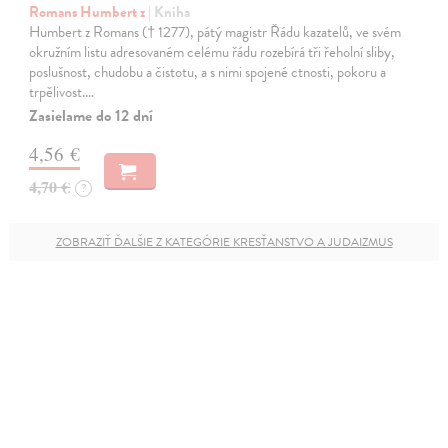
Romans Humbert z
| Kniha
Humbert z Romans († 1277), pátý magistr Řádu kazatelů, ve svém
okružním listu adresovaném celému řádu rozebírá tři řeholní sliby,
poslušnost, chudobu a čistotu, a s nimi spojené ctnosti, pokoru a
trpělivost.…
Zasielame do 12 dní
4,56 €
4,70 €
?
ZOBRAZIŤ ĎALŠIE Z KATEGÓRIE KRESŤANSTVO A JUDAIZMUS