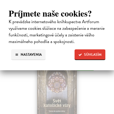
Škovierová Angela
| Kniha
Ide o titul, ktorým naše vydavateľstvo pokračuje v mapovaní
Príjmete naše cookies?
františkánskeho príspevku k našej kultúre. Františkán Dominik
Mokoš patril medzi najplodnejších a najpozoruhodnejších slovenských
K prevádzke internetového kníhkupectva Artforum
autorov homiletickej…
využívame cookies slúžiace na zabezpečenie a meranie
Zasielame do 14 dní
funkčnosti, marketingové účely a zaistenie vášho
18,00 €
maximálneho pohodlia a spokojnosti.
NASTAVENIA
SÚHLASÍM
na sklade