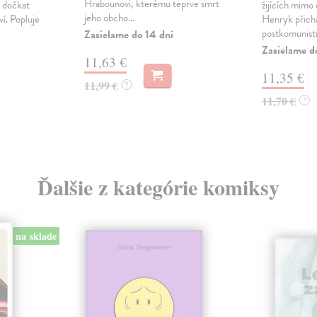
Hrabounovi, kterému teprve smrt
e dočkat
žijících mimo
jeho obcho...
ví. Popluje
Henryk přichá
postkomunisti
Zasielame do 14 dní
Zasielame d
11,63 €
11,35 €
11,99 €
?
11,70 €
?
Ďalšie z kategórie komiksy
na sklade