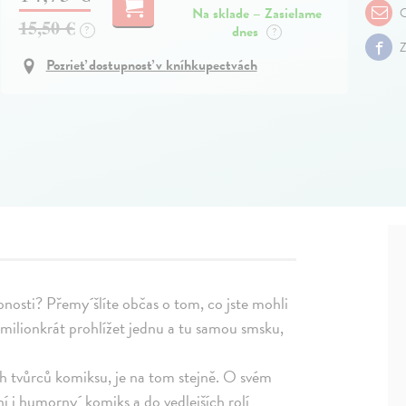
Na sklade – Zasielame
O
15,50 €
dnes
?
?
Z
Pozrieť dostupnosť v kníhkupectvách
nosti? Přemy´šlíte občas o tom, co jste mohli
 milionkrát prohlížet jednu a tu samou smsku,
ch tvůrců komiksu, je na tom stejně. O svém
mní i humorny´ komiks a do vedlejších rolí