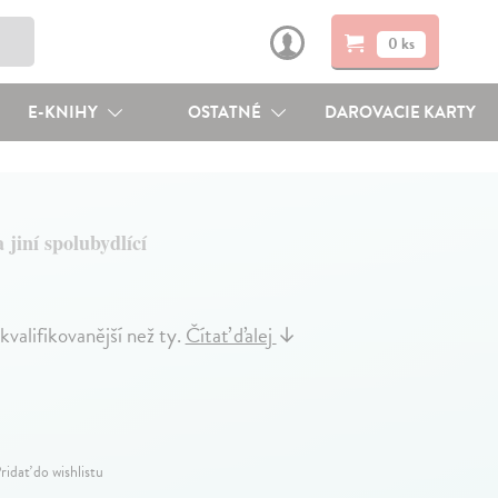
0 ks
E-KNIHY
OSTATNÉ
DAROVACIE KARTY
 jiní spolubydlící
 kvalifikovanější než ty.
Čítať ďalej
↓
ridať do wishlistu