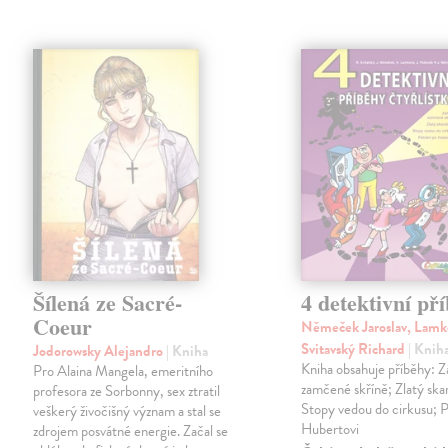
Šílená ze Sacré-
4 detektivní př
Coeur
Němeček Jaroslav, Lamk
Svitavský Richard
| Knih
Jodorowsky Alejandro
| Kniha
Kniha obsahuje příběhy: 
Pro Alaina Mangela, emeritního
zamčené skříně; Zlatý ska
profesora ze Sorbonny, sex ztratil
Stopy vedou do cirkusu; P
veškerý živočišný význam a stal se
Hubertovi
zdrojem posvátné energie. Začal se