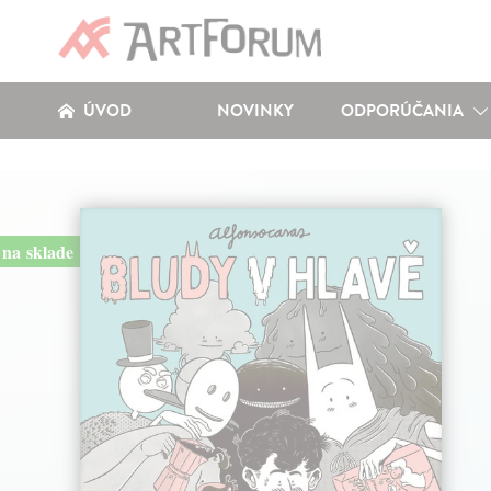
ÚVOD
NOVINKY
ODPORÚČANIA
na sklade