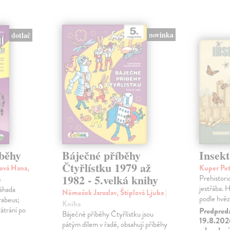
novinka
dotlač
íběhy
Báječné příběhy
Insekt
Čtyřlístku 1979 až
ová Hana,
Kuper Pe
1982 - 5.velká knihy
Prehistori
a
jestřába. H
Záhada
Němeček Jaroslav, Štíplová Ljuba
|
podle hvěz
rabeus;
Kniha
átrání po
Predpred
Báječné příběhy Čtyřlístku jsou
19.8.2026
pátým dílem v řadě, obsahují příběhy