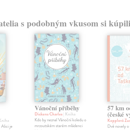
atelia s podobným vkusom si kúpili
Vánoční příběhy
57 km o
(české v
Dickens Charles
| Kniha
Kdo by neznal Vánoční koledu o
 Kniha
Kepplová Zu
mrzoutském starém mládenci
Alici je
Dvě novely o 