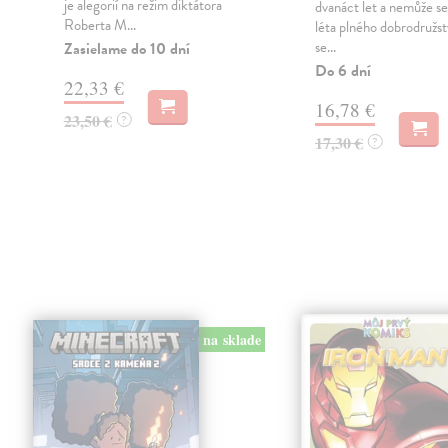
je alegorií na režim diktátora
dvanáct let a nemůže s
Roberta M...
léta plného dobrodružst
se...
Zasielame do 10 dní
Do 6 dní
22,33 €
16,78 €
23,50 €
?
17,30 €
?
na sklade