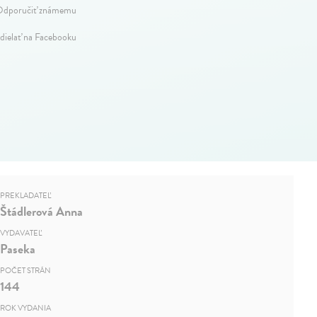
dporučiť známemu
dielať na Facebooku
PREKLADATEĽ
Štádlerová Anna
VYDAVATEĽ
Paseka
POČET STRÁN
144
ROK VYDANIA