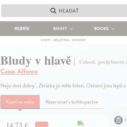
REBRÍK
KNIHY
BOOKS
KNIHY
-
BELETRIA
-
KOMIKSY
Bludy v hlavě
Úzkosti, pochybnosti a
Casas Alfonso
Nejsi dost dobry´. Zkrátka jsi měla štěstí. Ostatní jsou lepší a
Kúpiť
na webe
Rezervovať v kníhkupectve
P
14,73 €