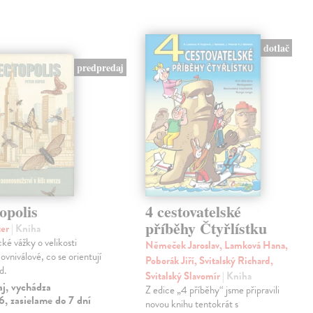
dotlač
predpredaj
opolis
4 cestovatelské
příběhy Čtyřlístku
ter
| Kniha
cké vážky o velikosti
Němeček Jaroslav, Lamková Hana,
ovniválové, co se orientují
Poborák Jiří, Svitalský Richard,
d.
Svitalský Slavomír
| Kniha
aj, vychádza
Z edice „4 příběhy“ jsme připravili
, zasielame do 7 dní
novou knihu tentokrát s