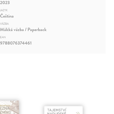
2023
JAZYK
Čeština
VÄZBA
Mäkká väzba / Paperback
EAN
9788076374461