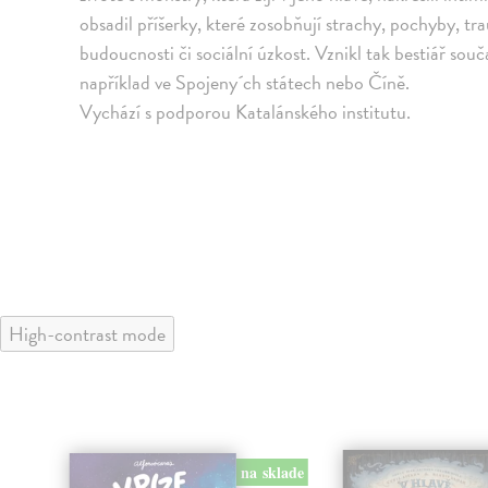
obsadil příšerky, které zosobňují strachy, pochyby, tr
budoucnosti či sociální úzkost. Vznikl tak bestiář souča
například ve Spojeny´ch státech nebo Číně.
Vychází s podporou Katalánského institutu.
High-contrast mode
na sklade
klade