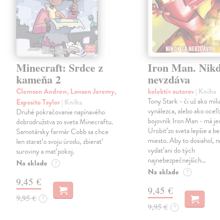
Minecraft: Srdce z
Iron Man. Nikd
kameňa 2
nevzdáva
Clemson Andrew, Lawson Jeremy,
kolektív autorov
| Kniha
Tony Stark - či už ako mili
Esposito Taylor
| Kniha
vynálezca, alebo ako oceľ
Druhé pokračovanie napínavého
bojovník Iron Man - má jed
dobrodružstva zo sveta Minecraftu.
Urobiť zo sveta lepšie a b
Samotársky farmár Cobb sa chce
miesto. Aby to dosiahol, n
len starať o svoju úrodu, zbierať
vydať ani do tých
suroviny a mať pokoj.
najnebezpečnejších…
Na sklade
?
Na sklade
?
9,45 €
9,45 €
9,95 €
?
9,95 €
?