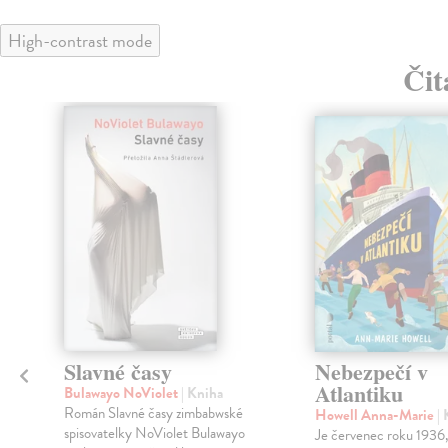
High-contrast mode
Čit
Slavné časy
Nebezpečí v
Atlantiku
Bulawayo NoViolet
| Kniha
Román Slavné časy zimbabwské
Howell Anna-Marie
|
spisovatelky NoViolet Bulawayo
Je červenec roku 1936, 