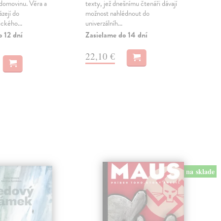
 domovinu. Věra a
texty, jež dnešnímu čtenáři dávají
Poh
zejí do
možnost nahlédnout do
moja
ckého...
univerzálníh...
vzdě
publ
o 12 dní
Zasielame do 14 dní
Na 
22,10 €
13
14,
na sklade