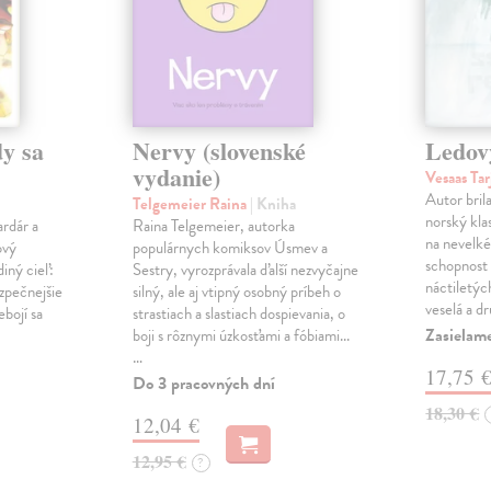
y sa
Nervy (slovenské
Ledov
vydanie)
Vesaas Tar
Autor bril
Telgemeier Raina
| Kniha
norský klas
ardár a
Raina Telgemeier, autorka
na nevelké
ový
populárnych komiksov Úsmev a
schopnost v
iný cieľ:
Sestry, vyrozprávala ďalší nezvyčajne
náctiletýc
ezpečnejšie
silný, ale aj vtipný osobný príbeh o
veselá a d
ebojí sa
strastiach a slastiach dospievania, o
Zasielame
boji s rôznymi úzkosťami a fóbiami...
…
17,75 
Do 3 pracovných dní
18,30 €
12,04 €
12,95 €
?