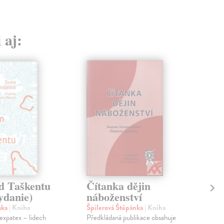
 aj:
d Taškentu
Čítanka dějin
Ro
ydanie)
náboženství
Po
C
ska
| Kniha
Špilerová Štěpánka
| Kniha
expatex – lidech
Předkládaná publikace obsahuje
Tou