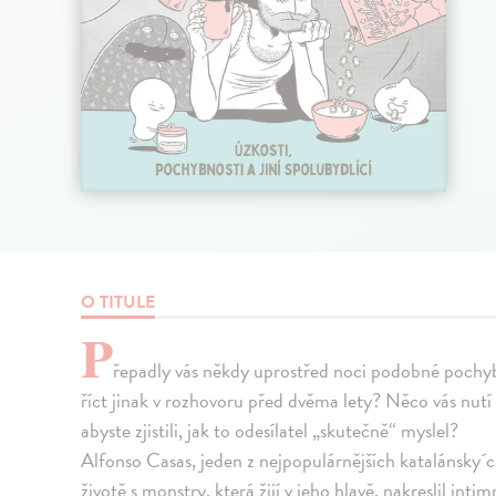
O TITULE
P
řepadly vás někdy uprostřed noci podobné pochyb
říct jinak v rozhovoru před dvěma lety? Něco vás nutí
abyste zjistili, jak to odesílatel „skutečně“ myslel?
Alfonso Casas, jeden z nejpopulárnějších katalánsky´
životě s monstry, která žijí v jeho hlavě, nakreslil inti