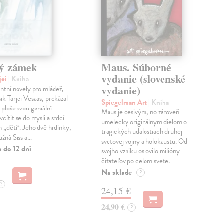
ý zámek
Maus. Súborné
vydanie (slovenské
jei
| Kniha
vydanie)
antní novely pro mládež,
ik Tarjei Vesaas, prokázal
Spiegelman Art
| Kniha
 ploše svou geniální
Maus je desivým, no zároveň
cítit se do mysli a srdcí
umelecky originálnym dielom o
h „dětí“. Jeho dvě hrdinky,
tragických udalostiach druhej
ružná Siss a…
svetovej vojny a holokaustu. Od
 do 12 dní
svojho vzniku oslovilo milióny
čitateľov po celom svete.
€
Na sklade
?
?
24,15 €
24,90 €
?