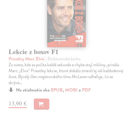
Lekcie z boxov F1
Priestley Marc 'Elvis'
| Elektronická kniha
Zo sveta, kde sa počíta každá sekunda a chyba stojí milióny, prináša
Marc „Elvis“ Priestley lekcie, ktoré dokážu zmeniť aj váš každodenný
život. Bývalý člen majstrovského tímu McLaren odhaľuje, čo sa
skrýva…
Na stiahnutie ako
EPUB
,
MOBI
a
PDF
13,90 €