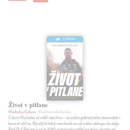
E-KNIHA
Život v pitlane
Nicholas Calum
| Elektronická kniha
Calum Nicholas už viděl všechno – ze svého jedinečného stanoviště v
boxové uličce. Bývalý britský mechanik se od svého nástupu do stáje
Red Bull Racing v roce 2015 významně podílel na jejím návratu na…