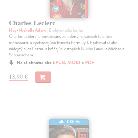
Charles Leclerc
Hay-Nicholls Adam
| Elektronická kniha
Charles Leclerc je považovaný za jeden z najväčších talentov
motošportu a vychádzajúcu hviezdu Formuly 1. Etabloval sa ako
nádejný pilot Ferrari a kráčajúc v stopách Nikiho Laudu a Michaela
Schumachera…
Na stiahnutie ako
EPUB
,
MOBI
a
PDF
13,90 €
E-KNIHA