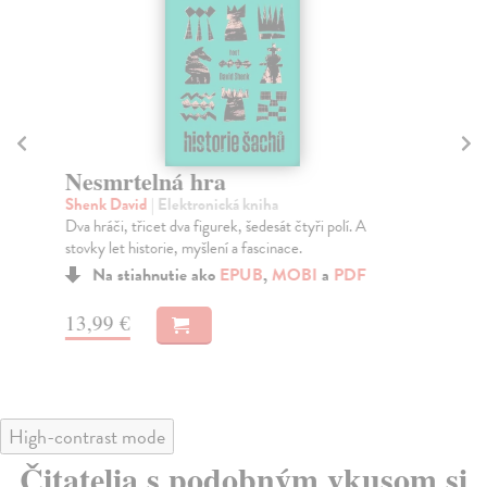
Nesmrtelná hra
R
Shenk David
| Elektronická kniha
No
Dva hráči, třicet dva figurek, šedesát čtyři polí. A
Lub
stovky let historie, myšlení a fascinace.
šac
Roz
Na stiahnutie ako
EPUB
,
MOBI
a
PDF
13,99 €
17
High-contrast mode
Čitatelia s podobným vkusom si