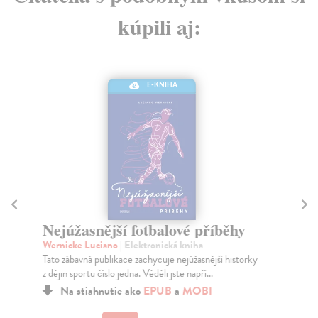
kúpili aj:
E-KNIHA
Nejúžasnější fotbalové příběhy
Vš
Wernicke Luciano
| Elektronická kniha
Ho
Tato zábavná publikace zachycuje nejúžasnější historky
Vzt
z dějin sportu číslo jedna. Věděli jste napří...
zák
Na stiahnutie ako
EPUB
a
MOBI