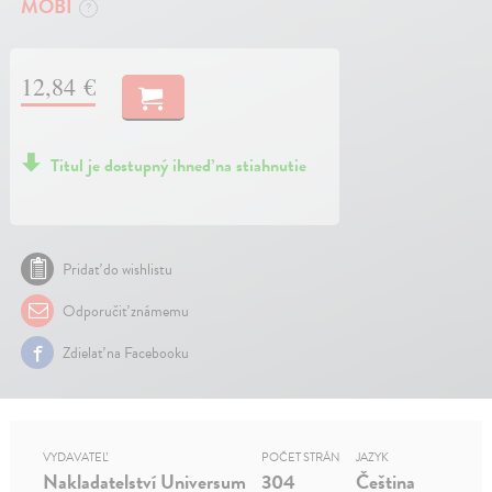
MOBI
?
12,84 €
Titul je dostupný ihneď na stiahnutie
Pridať do wishlistu
Odporučiť známemu
Zdielať na Facebooku
VYDAVATEĽ
POČET STRÁN
JAZYK
Nakladatelství Universum
304
Čeština