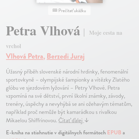
Prečítať ukážku
Petra Vlhová
Moje cesta na
vrchol
Vlhová Petra
,
Berzedi Juraj
Úžasný příběh slovenské národní hrdinky, fenomenální
sportovkyně – olympijské šampionky a vítězky Zlatého
glóbu ve sjezdovém lyžování – Petry Vlhové. Petra
vzpomíná na své dětství, první školní známky, závody,
trenéry, úspěchy a nevyhýbá se ani ožehavým tématům,
například proč nemůže být kamarádkou s rivalkou
Mikaelou Shiffrinovou.
Čítať ďalej
↓
E-kniha na stiahnutie v digitálnych formátoch
EPUB
a