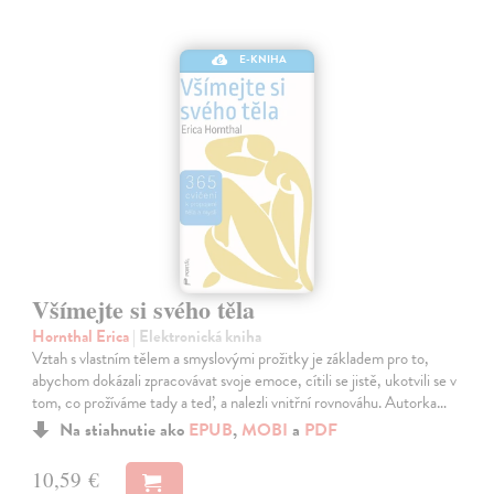
E-KNIHA
Všímejte si svého těla
Hornthal Erica
| Elektronická kniha
Vztah s vlastním tělem a smyslovými prožitky je základem pro to,
abychom dokázali zpracovávat svoje emoce, cítili se jistě, ukotvili se v
tom, co prožíváme tady a teď, a nalezli vnitřní rovnováhu. Autorka…
Na stiahnutie ako
EPUB
,
MOBI
a
PDF
10,59 €