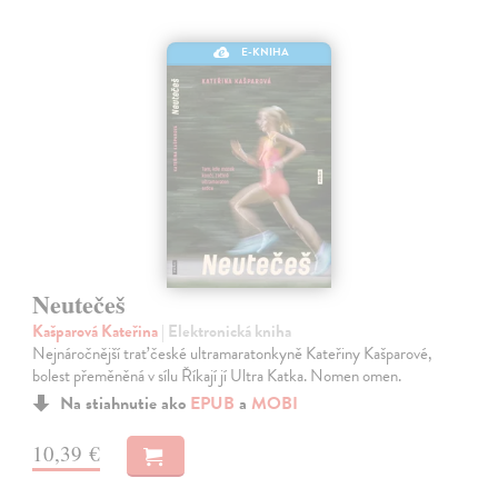
E-KNIHA
Neutečeš
Kašparová Kateřina
| Elektronická kniha
Nejnáročnější trať české ultramaratonkyně Kateřiny Kašparové,
bolest přeměněná v sílu Říkají jí Ultra Katka. Nomen omen.
Na stiahnutie ako
EPUB
a
MOBI
10,39 €