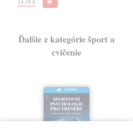
14,18 €
10
Ďalšie z kategórie šport a
cvičenie
E-KNIHA