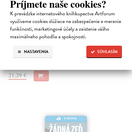
Príjmete naše cookies?
K prevádzke internetového kníhkupectva Artforum
využívame cookies slúžiace na zabezpečenie a meranie
Sportovní psychologie pro trenéry
funkčnosti, marketingové účely a zaistenie vášho
Burton Damon
| Elektronická kniha
maximálneho pohodlia a spokojnosti.
Obdivujeme ocelové nervy, dokonalou koncentraci a bezchybné
provedení, které vidíme na sportovištích. Zatímco nejmodernější
tréninkové programy posunuly fyzické hranice sportovců, stále více
NASTAVENIA
SÚHLASÍM
trenérů si…
Na stiahnutie ako
PDF
21,29 €
E-KNIHA