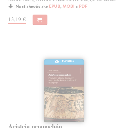
Na stiahnutie ako
EPUB
,
MOBI
a
PDF
13,19 €
E-KNIHA
Aristeia promachón