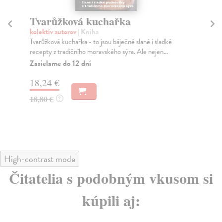
Tvarůžková kuchařka
M
kolektív autorov
| Kniha
kol
Tvarůžková kuchařka - to jsou báječné slané i sladké
Obj
recepty z tradičního moravského sýra. Ale nejen...
bur
Zasielame do 12 dní
Za
18,24 €
19
18,80 €
19
?
High-contrast mode
Čitatelia s podobným vkusom si
kúpili aj: