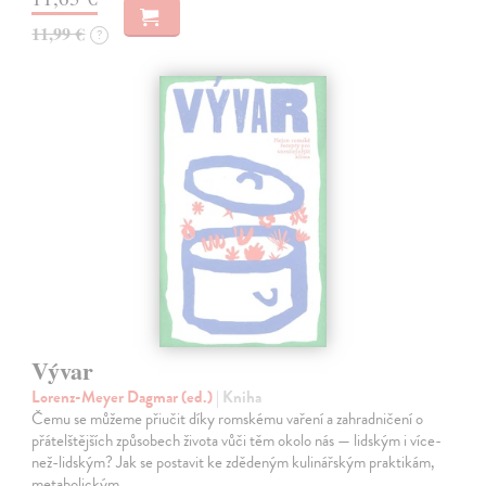
11,99 €
?
Vývar
Lorenz-Meyer Dagmar (ed.)
| Kniha
Čemu se můžeme přiučit díky romskému vaření a zahradničení o
přátelštějších způsobech života vůči těm okolo nás — lidským i více-
než-lidským? Jak se postavit ke zdědeným kulinářským praktikám,
metabolickým…