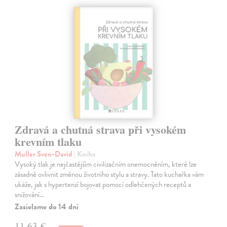
Zdravá a chutná strava při vysokém
krevním tlaku
Muller Sven-David
| Kniha
Vysoký tlak je nejčastějším civilizačním onemocněním, které lze
zásadně ovlivnit změnou životního stylu a stravy. Tato kuchařka vám
ukáže, jak s hypertenzí bojovat pomocí odlehčených receptů a
snižování…
Zasielame do 14 dní
11,63 €