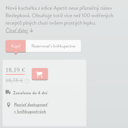
Nová kuchařka z edice Apetit nese příznačný název
Bezlepková. Obsahuje totiž více než 100 ověřených
receptů plných chuti ovšem prostých lepku.
Čítať ďalej
↓
Kúpiť
Rezervovať v kníhkupectve
18,19 €
18,75 €
?
Zasielame do 4 dní
Pozrieť dostupnosť
v kníhkupectvách