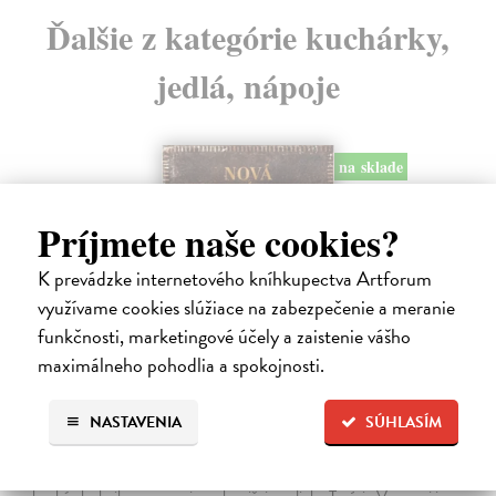
Ďalšie z kategórie kuchárky,
jedlá, nápoje
na sklade
Príjmete naše cookies?
K prevádzke internetového kníhkupectva Artforum
využívame cookies slúžiace na zabezpečenie a meranie
funkčnosti, marketingové účely a zaistenie vášho
maximálneho pohodlia a spokojnosti.
Nová kuchárska kniha
NASTAVENIA
SÚHLASÍM
Vansová Terézia (zost.)
| Kniha
Máte pravdu, knižný trh prekypuje kuchárskymi knihami. Nová