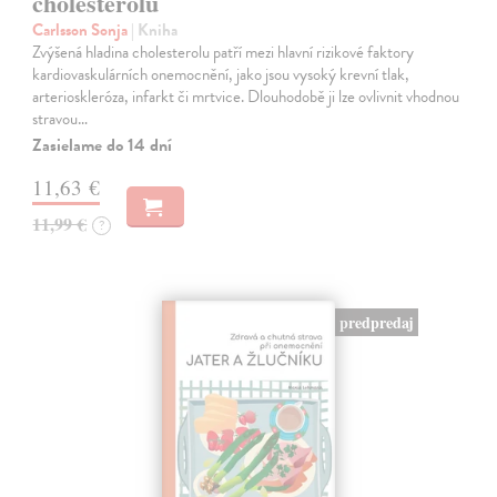
cholesterolu
Carlsson Sonja
| Kniha
Zvýšená hladina cholesterolu patří mezi hlavní rizikové faktory
kardiovaskulárních onemocnění, jako jsou vysoký krevní tlak,
arterioskleróza, infarkt či mrtvice. Dlouhodobě ji lze ovlivnit vhodnou
stravou…
Zasielame do 14 dní
11,63 €
11,99 €
?
predpredaj