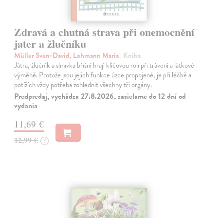
Zdravá a chutná strava při onemocnění
jater a žlučníku
Müller Sven-David, Lohmann Maria
| Kniha
Játra, žlučník a slinivka břišní hrají klíčovou roli při trávení a látkové
výměně. Protože jsou jejich funkce úzce propojené, je při léčbě a
potížích vždy potřeba zohlednit všechny tři orgány.
Predpredaj, vychádza 27.8.2026, zasielame do 12 dní od
vydania
11,69 €
12,99 €
?