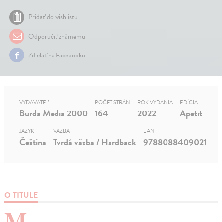
Pridať do wishlistu
Odporučiť známemu
Zdielať na Facebooku
VYDAVATEĽ
POČET STRÁN
ROK VYDANIA
EDÍCIA
Burda Media 2000
164
2022
Apetit
JAZYK
VÄZBA
EAN
Čeština
Tvrdá väzba / Hardback
9788088409021
O TITULE
M