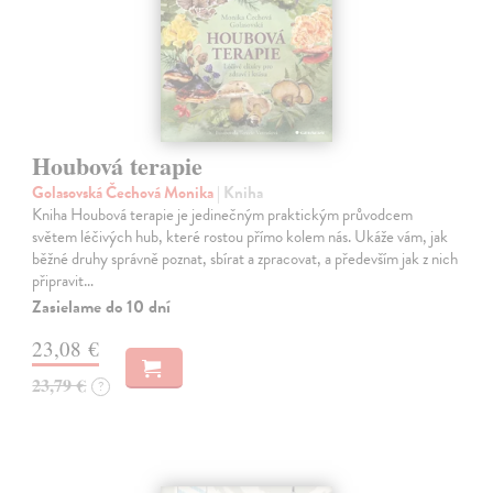
Houbová terapie
Golasovská Čechová Monika
| Kniha
Kniha Houbová terapie je jedinečným praktickým průvodcem
světem léčivých hub, které rostou přímo kolem nás. Ukáže vám, jak
běžné druhy správně poznat, sbírat a zpracovat, a především jak z nich
připravit…
Zasielame do 10 dní
23,08 €
23,79 €
?