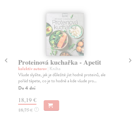
Proteinová kuchařka - Apetit
B
kolektív autorov
| Kniha
Ve
Všude slyšíte, jak je důležité jíst hodně proteinů, ale
Cel
pořád tápete, co je to hodně a kde všude pro...
doc
něk
Do 4 dní
Za
18,19 €
10
18,75 €
?
10