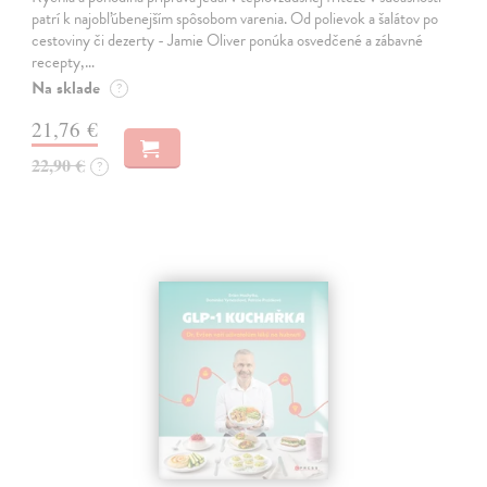
patrí k najobľúbenejším spôsobom varenia. Od polievok a šalátov po
cestoviny či dezerty - Jamie Oliver ponúka osvedčené a zábavné
recepty,…
Na sklade
?
21,76 €
22,90 €
?