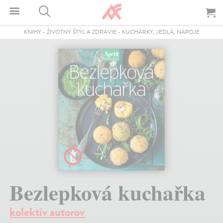
KNIHY
-
ŽIVOTNÝ ŠTÝL A ZDRAVIE
-
KUCHÁRKY, JEDLÁ, NÁPOJE
Bezlepková kuchařka
kolektív autorov