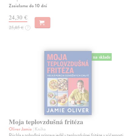
Zasielame do 10 dní
24,30 €
25,05 €
?
na sklade
Moja teplovzdušná fritéza
Oliver Jamie
| Kniha
Rýchla a pohodlná príprava jedál v teplovzdušnej fritéze v súčasnosti