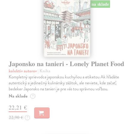
na sklade
Japonsko na tanieri - Lonely Planet Food
kolektív autorov
| Kniha
Kompletný sprievodca japonskou kuchyňou a etiketou Ak hľadáte
autentický a jedinečný kulinársky zážitok, ale neviete, kde začať,
bedeker Japonsko na tanieri je pre vás tou správnou voľbou.
Na sklade
?
22,21 €
22,90 €
?