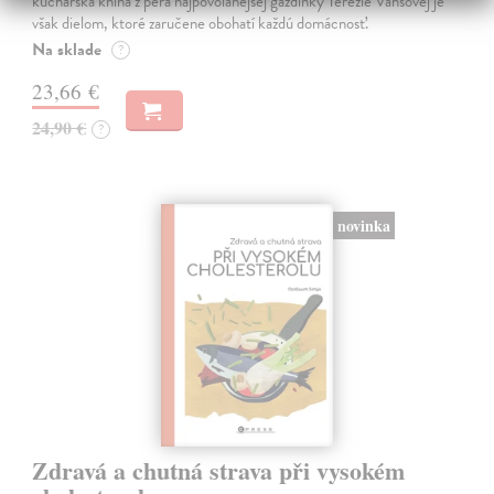
kuchárska kniha z pera najpovolanejšej gazdinky Terézie Vansovej je
však dielom, ktoré zaručene obohatí každú domácnosť.
Na sklade
?
23,66 €
24,90 €
?
novinka
Zdravá a chutná strava při vysokém