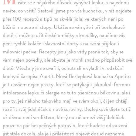
usíte se z nějakého důvodu vyhýbat lepku, a najednou
nevíte, co vařit? Sestavili jsme pro vás kuchařku, v níž najdete
přes 100 receptů a tipů na skvělá jídla, ve kterých není po
běžné mouce ani stopy. Ukážeme vám, že i při bezlepkové
dietě si můžete užít české omáčky a knedlíky, naučíme vás
péct rychlé koláče i slavnostní dorty a na své si přijdou i
milovníci pečiva. Recepty jsou jako vždy psané tak, aby se
vám nejen povedly, ale abyste je mohli snadno přizpůsobit své
dietě. Všechny jsme uvařili, ochutnali a vyladili v redakční
kuchyni časopisu Apetit. Nová Bezlepková kuchařka Apetitu
je tu ovšem nejen pro ty, kteří se potýkají s jakoukoli formou
intolerance lepku či alergie na tuto pšeničnou bílkovinu, ale i
pro ty, jež někoho takového mají ve svém okolí, či jen chtějí
rozšířit svůj jídelníček o nové suroviny. Bezlepková dieta totiž
už dávno není verdiktem, který nutně omezí váš jídelníček
pouze na pár bezpečných potravin, které budete odsouzeni
jíst stále dokola, ale je i příležitostí objevit dosud neznámé