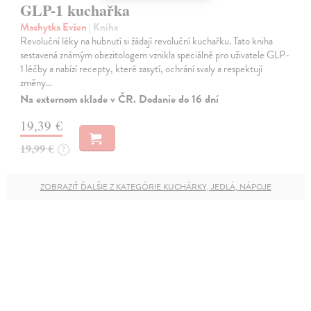
GLP-1 kuchařka
Machytka Evžen
| Kniha
Revoluční léky na hubnutí si žádají revoluční kuchařku. Tato kniha
sestavená známým obezitologem vznikla speciálně pro uživatele GLP-
1 léčby a nabízí recepty, které zasytí, ochrání svaly a respektují
změny…
Na externom sklade v ČR. Dodanie do 16 dní
19,39 €
19,99 €
?
ZOBRAZIŤ ĎALŠIE Z KATEGÓRIE KUCHÁRKY, JEDLÁ, NÁPOJE