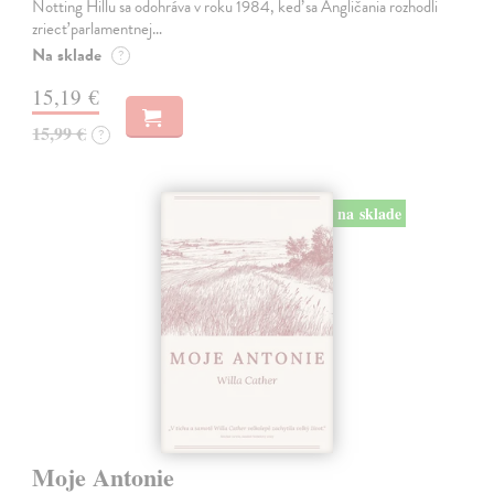
Notting Hillu sa odohráva v roku 1984, keď sa Angličania rozhodli
zriecť parlamentnej…
Na sklade
?
15,19 €
15,99 €
?
na sklade
Moje Antonie