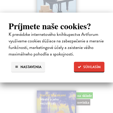
Príjmete naše cookies?
Rieka času
K prevádzke internetového kníhkupectva Artforum
využívame cookies slúžiace na zabezpečenie a meranie
Mercier Pascal
| Kniha
Pascal Mercier bol vždy majstrom filozofického rozprávania. Romány
funkčnosti, marketingové účely a zaistenie vášho
Nočný vlak do Lisabonu či Váha slov podnietili milióny čitateľov k
maximálneho pohodlia a spokojnosti.
zamysleniu sa nad veľkými témami, ako sú identita, sloboda, čas či…
Na sklade
?
NASTAVENIA
SÚHLASÍM
12,30 €
12,95 €
?
na sklade
novinka