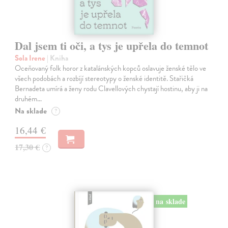
Dal jsem ti oči, a tys je upřela do temnot
Sola Irene
| Kniha
Oceňovaný folk horor z katalánských kopců oslavuje ženské tělo ve
všech podobách a rozbíjí stereotypy o ženské identitě. Stařičká
Bernadeta umírá a ženy rodu Clavellových chystají hostinu, aby ji na
druhém…
Na sklade
?
16,44 €
17,30 €
?
na sklade