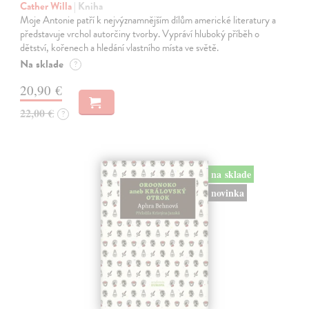
Cather Willa
| Kniha
Moje Antonie patří k nejvýznamnějším dílům americké literatury a
představuje vrchol autorčiny tvorby. Vypráví hluboký příběh o
dětství, kořenech a hledání vlastního místa ve světě.
Na sklade
?
20,90 €
22,00 €
?
na sklade
novinka