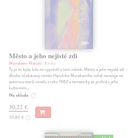
Město a jeho nejisté zdi
Murakami Haruki
| Kniha
Ty jsi to byla, kdo mi vyprávěl o tom městě. Město a jeho nejisté zdi –
dlouho očekávaný román Harukiho Murakamiho volně navazuje na
autorovu starší novelu z roku 1980 a tematicky se prolíná s jeho
kultovním…
Na sklade
?
30,22 €
32,85 €
?