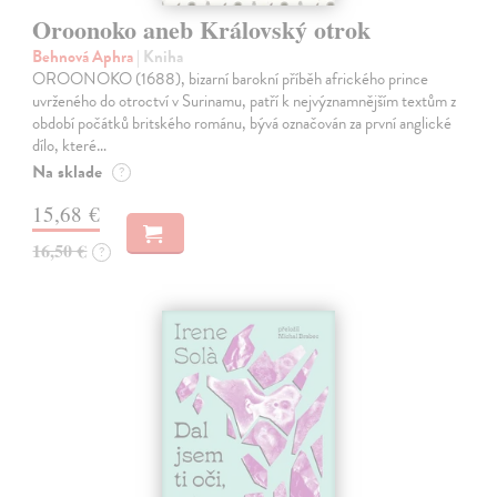
Oroonoko aneb Královský otrok
Behnová Aphra
| Kniha
OROONOKO (1688), bizarní barokní příběh afrického prince
uvrženého do otroctví v Surinamu, patří k nejvýznamnějším textům z
období počátků britského románu, bývá označován za první anglické
dílo, které…
Na sklade
?
15,68 €
16,50 €
?