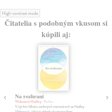
High-contrast mode
Čitatelia s podobným vkusom si
kúpili aj:
Na rozhraní
R
Vlahosová Hadley
| Kniha
Gaš
V týchto hlboko osobných memoároch sa Hadley
Osu
Vlahosová, vášnivá obhajkyňa terminálnej
Šti