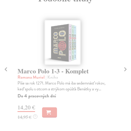
Marco Polo 1-3 - Komplet
D
Romana Muriel
| Kniha
All
Píše sa rok 1271. Marco Polo má iba sedemnásť rokov,
Isa
keď spolu s otcom a strýkom opúšťa Benátky a vy...
naj
spi
Do 4 pracovných dní
Na
14,20 €
15
14,95 €
?
16