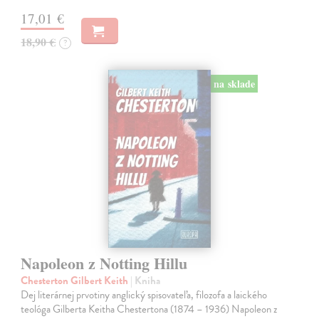
17,01 €
18,90 €
?
na sklade
Napoleon z Notting Hillu
Chesterton Gilbert Keith
| Kniha
Dej literárnej prvotiny anglický spisovateľa, filozofa a laického
teológa Gilberta Keitha Chestertona (1874 – 1936) Napoleon z