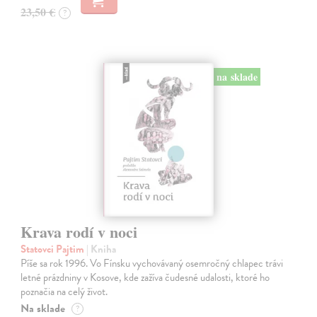
23,50 €
?
na sklade
Krava rodí v noci
Statovci Pajtim
| Kniha
Píše sa rok 1996. Vo Fínsku vychovávaný osemročný chlapec trávi
letné prázdniny v Kosove, kde zažíva čudesné udalosti, ktoré ho
poznačia na celý život.
Na sklade
?