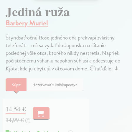
Jediná ruža
Barbery Muriel
Štyridsaťročnú Rose jedného dňa prekvapí zvláštny
telefonát – má sa vydať do Japonska na čítanie
poslednej vôle otca, ktorého nikdy nestretla. Napriek
počiatočnému váhaniu napokon súhlasí a odcestuje do
Kjóta, kde ju ubytujú v otcovom dome.
Čítať ďalej
↓
Kúpiť
Rezervovať v kníhkupectve
14,54 €
14,99 €
?