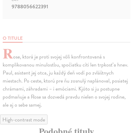
9788056622391
O TITULE
R
ose, ktorá je proti svojej vôli konfrontovaná s
komplikovanou minulosťou, spočiatku cíti len trpkosť a hnev.
Paul, asistent jej otca, ju každý deň vodí po zvláštnych
miestach. Po ceste, ktorú pre ňu zosnulý naplánoval, posiatej
chrámami, záhradami – i emóciami. Kjóto si ju postupne
podmaňuje a Rose sa dozvedá pravdu nielen o svojej rodine,
ale aj o sebe samej.
High-contrast mode
Podobné tituly