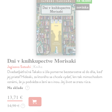
na sklade
novinka
Dni v kníhkupectve Morisaki
Jagisawa Satoshi
| Kniha
Dvadsaťpäťročná Takako si žila pomerne bezstarostne až do dňa, keď
jej priateľ Hideaki, za ktorého sa chcela vydať, len tak mimochodom
oznámi, že ju podvádza a žení sa s inou. Jej život sa zrazu rúca.
Na sklade
?
13,71 €
14,90 €
?