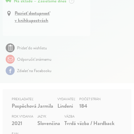
Na sklade – Zasielame dnes
?
Pozrieť dostupnosť
v kníhkupectvách
Pridať do wishlistu
Odporučiť známemu
Zdielať na Facebooku
PREKLADATEĽ
VYDAVATEĽ
POČET STRÁN
Pospěchová Jarmila
Lindeni
184
ROK VYDANIA
JAZYK
VÄZBA
2021
Slovenčina
Tvrdá väzba / Hardback
EAN