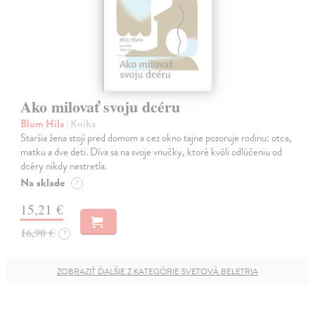
Ako milovať svoju dcéru
Blum Hila
| Kniha
Staršia žena stojí pred domom a cez okno tajne pozoruje rodinu: otca,
matku a dve deti. Díva sa na svoje vnučky, ktoré kvôli odlúčeniu od
dcéry nikdy nestretla.
Na sklade
?
15,21 €
16,90 €
?
ZOBRAZIŤ ĎALŠIE Z KATEGÓRIE SVETOVÁ BELETRIA