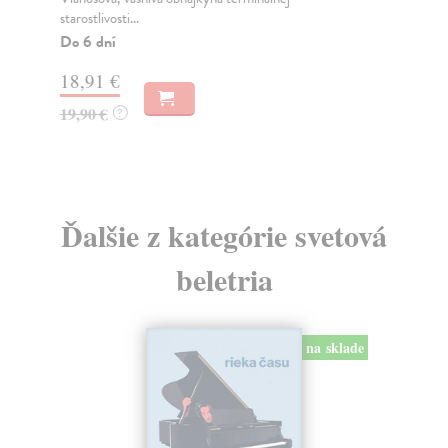
starostlivosti...
Moz
Do 6 dní
Na
18,91 €
13
19,90 €
14
?
Ďalšie z kategórie svetová
beletria
na sklade