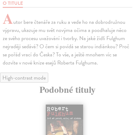
O TITULE
A
utor bere čtenáře za ruku a vede ho na dobrodružnou
výpravu, ukazuje mu svět novýma očima a poodhaluje něco
ze svého procesu uvažování i tvorby. Na jaké židli Fulghum
nejraději sedává? O čem si povídá se starou indiánkou? Proč
se pořád vrací do Česka? To vše, a ještě mnohem víc se
dozvíte v nové knize esejů Roberta Fulghuma.
High-contrast mode
Podobné tituly