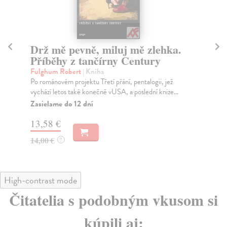
Drž mě pevně, miluj mě zlehka.
Tř
Příběhy z tančírny Century
(s
Fulghum Robert
| Kniha
Fu
Po románovém projektu Třetí přání, pentalogii, jež
Ze 
vychází letos také konečně vUSA, a poslední knize...
vyc
Zasielame do 12 dní
Za
13,58 €
20
14,00 €
20
?
High-contrast mode
Čitatelia s podobným vkusom si
kúpili aj: