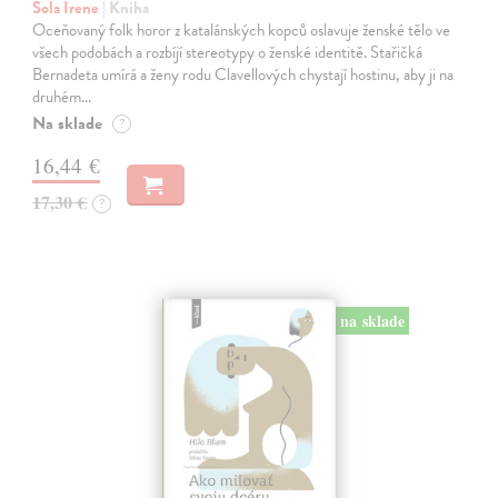
Sola Irene
| Kniha
Oceňovaný folk horor z katalánských kopců oslavuje ženské tělo ve
všech podobách a rozbíjí stereotypy o ženské identitě. Stařičká
Bernadeta umírá a ženy rodu Clavellových chystají hostinu, aby ji na
druhém…
Na sklade
?
16,44 €
17,30 €
?
na sklade