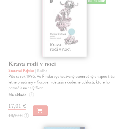
na sklade
Krava rodí v noci
Statovci Pajtim
| Kniha
Píše sa rok 1996. Vo Fínsku vychovávaný osemročný chlapec trávi
letné prázdniny v Kosove, kde zažíva čudesné udalosti, ktoré ho
poznačia na celý život.
Na sklade
?
17,01 €
18,90 €
?