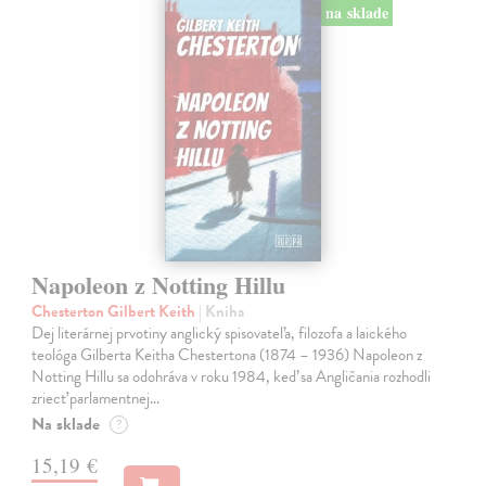
na sklade
Napoleon z Notting Hillu
Chesterton Gilbert Keith
| Kniha
Dej literárnej prvotiny anglický spisovateľa, filozofa a laického
teológa Gilberta Keitha Chestertona (1874 – 1936) Napoleon z
Notting Hillu sa odohráva v roku 1984, keď sa Angličania rozhodli
zriecť parlamentnej…
Na sklade
?
15,19 €