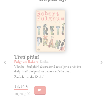
Třetí přání
S
Ji
Fulghum Robert
| Kniha
V knihe Třetí přání sú zaradené zatiaľ jeho prvé dva
Hr
diely. Tretí diel je už na papieri a ďalšie dva...
Tát
sys
Zasielame do 12 dní
eko
18,14 €
Do
dní
18,70 €
?
gar
11