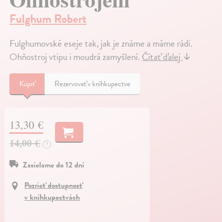
Fulghum Robert
Fulghumovské eseje tak, jak je známe a máme rádi.
Ohňostroj vtipu i moudrá zamyšlení.
Čítať ďalej
↓
Kúpiť
Rezervovať v kníhkupectve
13,30 €
14,00 €
?
Zasielame do 12 dní
Pozrieť dostupnosť
v kníhkupectvách