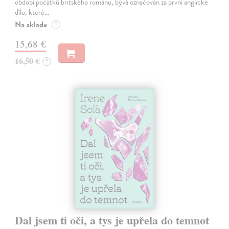
období počátků britského románu, bývá označován za první anglické
dílo, které…
Na sklade
?
15,68 €
16,50 €
?
Dal jsem ti oči, a tys je upřela do temnot