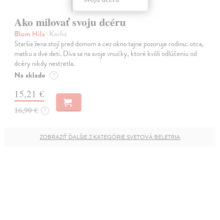
Ako milovať svoju dcéru
Blum Hila
| Kniha
Staršia žena stojí pred domom a cez okno tajne pozoruje rodinu: otca,
matku a dve deti. Díva sa na svoje vnučky, ktoré kvôli odlúčeniu od
dcéry nikdy nestretla.
Na sklade
?
15,21 €
16,90 €
?
ZOBRAZIŤ ĎALŠIE Z KATEGÓRIE SVETOVÁ BELETRIA