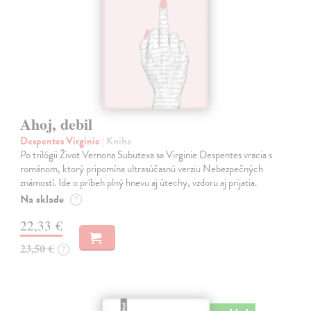
Ahoj, debil
Despentes Virginie
| Kniha
Po trilógii Život Vernona Subutexa sa Virginie Despentes vracia s
románom, ktorý pripomína ultrasúčasnú verziu Nebezpečných
známostí. Ide o príbeh plný hnevu aj útechy, vzdoru aj prijatia.
Na sklade
?
22,33 €
23,50 €
?