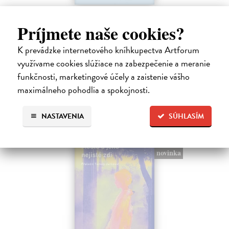
Rieka času
Príjmete naše cookies?
Mercier Pascal
| Kniha
Pascal Mercier bol vždy majstrom filozofického rozprávania. Romány
K prevádzke internetového kníhkupectva Artforum
Nočný vlak do Lisabonu či Váha slov podnietili milióny čitateľov k
zamysleniu sa nad veľkými témami, ako sú identita, sloboda, čas či…
využívame cookies slúžiace na zabezpečenie a meranie
Na sklade
?
funkčnosti, marketingové účely a zaistenie vášho
maximálneho pohodlia a spokojnosti.
12,30 €
12,95 €
?
NASTAVENIA
SÚHLASÍM
na sklade
novinka