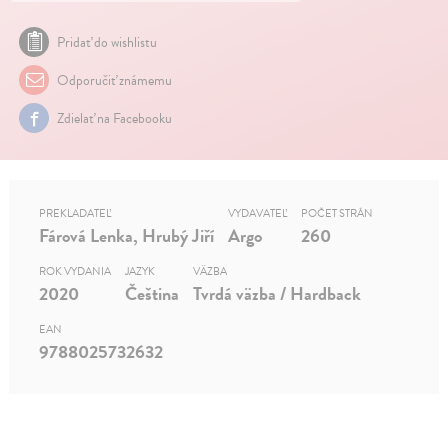
Pridať do wishlistu
Odporučiť známemu
Zdielať na Facebooku
PREKLADATEĽ
VYDAVATEĽ
POČET STRÁN
Fárová Lenka, Hrubý Jiří
Argo
260
ROK VYDANIA
JAZYK
VÄZBA
2020
Čeština
Tvrdá väzba / Hardback
EAN
9788025732632