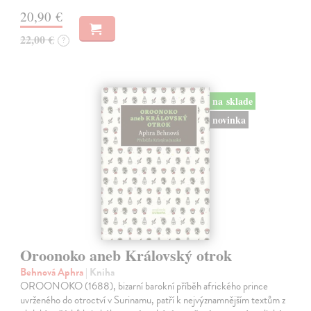
20,90 €
22,00 €
?
na sklade
novinka
Oroonoko aneb Královský otrok
Behnová Aphra
| Kniha
OROONOKO (1688), bizarní barokní příběh afrického prince
uvrženého do otroctví v Surinamu, patří k nejvýznamnějším textům z