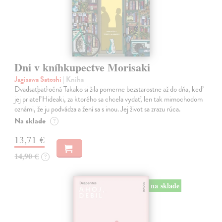
Dni v kníhkupectve Morisaki
Jagisawa Satoshi
| Kniha
Dvadsaťpäťročná Takako si žila pomerne bezstarostne až do dňa, keď
jej priateľ Hideaki, za ktorého sa chcela vydať, len tak mimochodom
oznámi, že ju podvádza a žení sa s inou. Jej život sa zrazu rúca.
Na sklade
?
13,71 €
14,90 €
?
na sklade