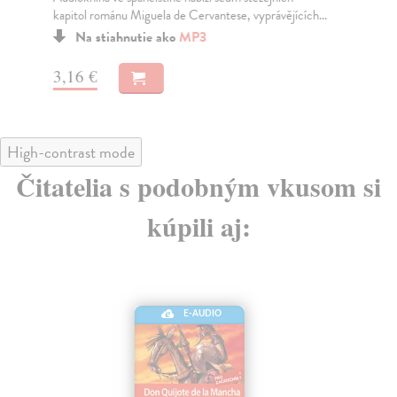
kapitol románu Miguela de Cervantese, vyprávějících...
Na stiahnutie ako
MP3
3,
3,16 €
High-contrast mode
Čitatelia s podobným vkusom si
kúpili aj:
E-AUDIO