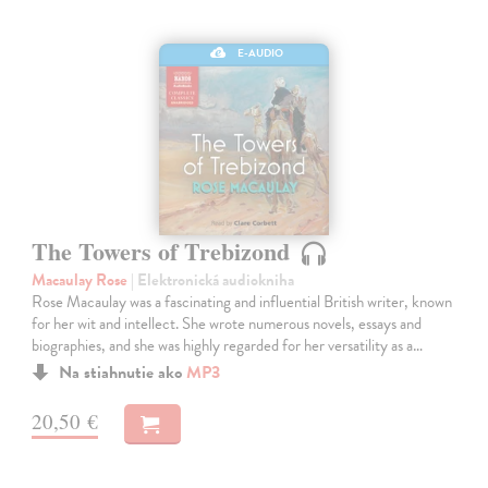
E-AUDIO
The Towers of Trebizond
Macaulay Rose
| Elektronická audiokniha
Rose Macaulay was a fascinating and influential British writer, known
for her wit and intellect. She wrote numerous novels, essays and
biographies, and she was highly regarded for her versatility as a…
Na stiahnutie ako
MP3
20,50 €