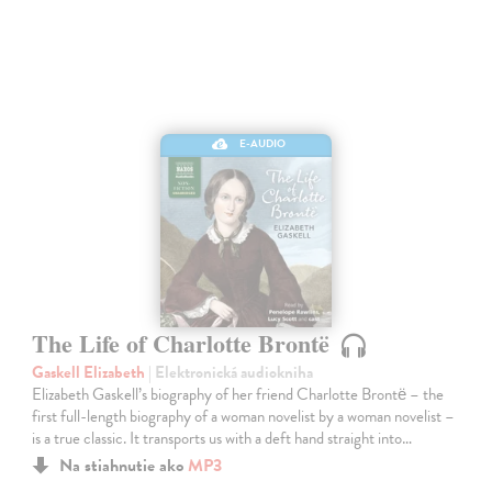
E-AUDIO
The Life of Charlotte Brontë
Gaskell Elizabeth
| Elektronická audiokniha
Elizabeth Gaskell’s biography of her friend Charlotte Brontë – the
first full-length biography of a woman novelist by a woman novelist –
is a true classic. It transports us with a deft hand straight into…
Na stiahnutie ako
MP3