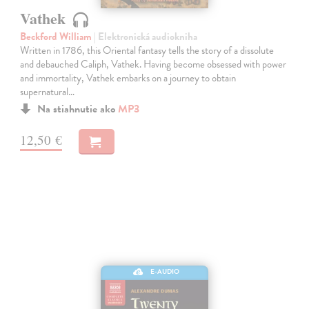
Vathek
Beckford William
| Elektronická audiokniha
Written in 1786, this Oriental fantasy tells the story of a dissolute
and debauched Caliph, Vathek. Having become obsessed with power
and immortality, Vathek embarks on a journey to obtain
supernatural…
Na stiahnutie ako
MP3
12,50 €
E-AUDIO