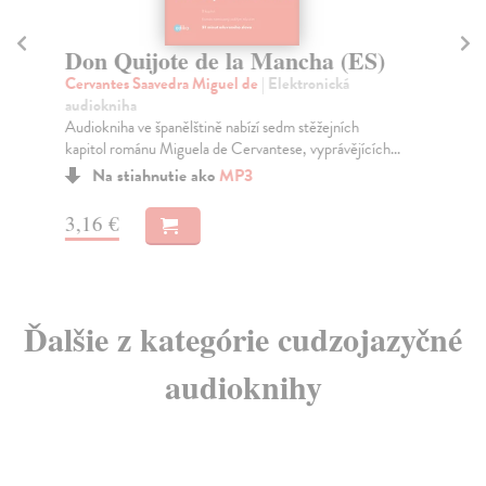
Don Quijote de la Mancha (ES)
E
Cervantes Saavedra Miguel de
| Elektronická
ne
audiokniha
Aud
Audiokniha ve španělštině nabízí sedm stěžejních
Cid
kapitol románu Miguela de Cervantese, vyprávějících...
Na stiahnutie ako
MP3
3,
3,16 €
Ďalšie z kategórie cudzojazyčné
audioknihy