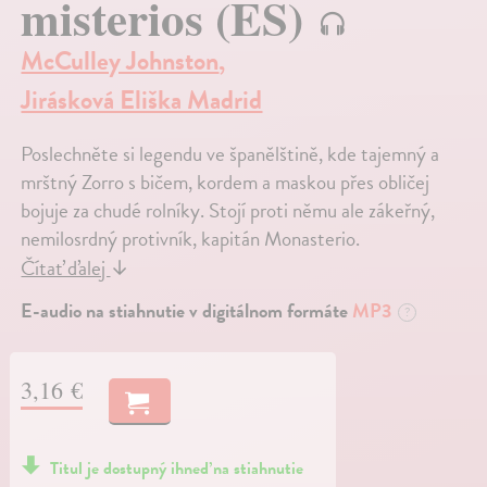
misterios (ES)
McCulley Johnston
,
Jirásková Eliška Madrid
Poslechněte si legendu ve španělštině, kde tajemný a
mrštný Zorro s bičem, kordem a maskou přes obličej
bojuje za chudé rolníky. Stojí proti němu ale zákeřný,
nemilosrdný protivník, kapitán Monasterio.
Čítať ďalej
↓
E-audio na stiahnutie v digitálnom formáte
MP3
?
3,16 €
Titul je dostupný ihneď na stiahnutie