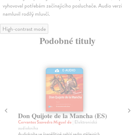
vyhovoval potřebám začínajícího posluchače. Audio verzi
namluvil rodilý mluvčí.
High-contrast mode
Podobné tituly
E-AUDIO
Don Quijote de la Mancha (ES)
E
Cervantes Saavedra Miguel de
| Elektronická
ne
audiokniha
Aud
Audiokniha ve španělštině nabízí sedm stěžejních
Cid