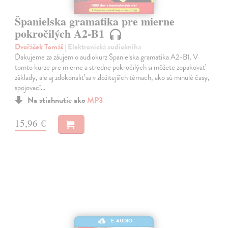
Španielska gramatika pre mierne
pokročilých A2-B1
Dvořáček Tomáš
| Elektronická audiokniha
Ďakujeme za záujem o audiokurz Španielska gramatika A2-B1. V
tomto kurze pre mierne a stredne pokročilých si môžete zopakovať
základy, ale aj zdokonaliť sa v zložitejších témach, ako sú minulé časy,
spojovací…
Na stiahnutie ako
MP3
15,96 €
E-AUDIO