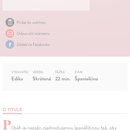
Pridať do wishlistu
Odporučiť známemu
Zdielať na Facebooku
VYDAVATEĽ
VERZIA
DĹŽKA
ZVUK
Edika
Skrátená
22 min.
Španielčina
O TITULE
P
říběh je napsán zjednodušenou španělštinou tak, aby