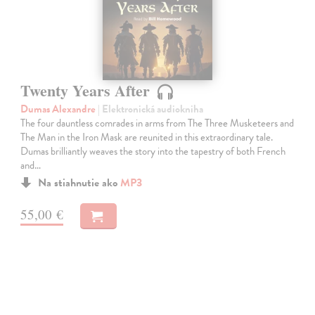
Twenty Years After
Dumas Alexandre
| Elektronická audiokniha
The four dauntless comrades in arms from The Three Musketeers and
The Man in the Iron Mask are reunited in this extraordinary tale.
Dumas brilliantly weaves the story into the tapestry of both French
and…
Na stiahnutie ako
MP3
55,00 €