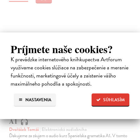
Príjmete naše cookies?
E-AUDIO
K prevádzke internetového kníhkupectva Artforum
využívame cookies slúžiace na zabezpečenie a meranie
funkčnosti, marketingové účely a zaistenie vášho
maximálneho pohodlia a spokojnosti.
NASTAVENIA
SÚHLASÍM
Španielska gramatika pre začiatočníkov
A1
Dvořáček Tomáš
| Elektronická audiokniha
Ďakujeme za záujem o audio kurz Španielska gramatika A1. V tomto